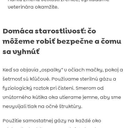
veterinára okamžite.
Domáca starostlivosť: čo
môžeme robiť bezpečne a čomu
sa vyhnúť
Keď sa objavia „ospalky“ v očiach mačky, pokoj a
šetrnosť sú kľúčové. Používame sterilnú gázu a
fyziologický roztok pri čistení. Smerom od
vnútorného kútika oka utierame jemne, aby sme
nevyvíjali tlak na očné štruktúry.
Použitie samostatnej gázy na každé oko