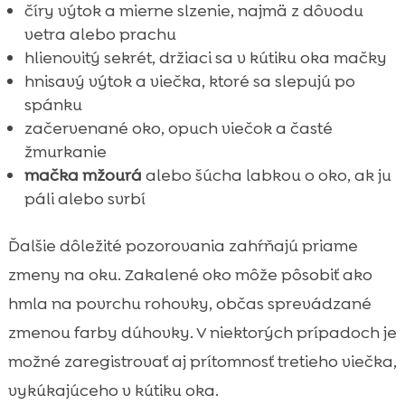
číry výtok a mierne slzenie, najmä z dôvodu
vetra alebo prachu
hlienovitý sekrét, držiaci sa v kútiku oka mačky
hnisavý výtok a viečka, ktoré sa slepujú po
spánku
začervenané oko, opuch viečok a časté
žmurkanie
mačka mžourá
alebo šúcha labkou o oko, ak ju
páli alebo svrbí
Ďalšie dôležité pozorovania zahŕňajú priame
zmeny na oku. Zakalené oko môže pôsobiť ako
hmla na povrchu rohovky, občas sprevádzané
zmenou farby dúhovky. V niektorých prípadoch je
možné zaregistrovať aj prítomnosť tretieho viečka,
vykúkajúceho v kútiku oka.