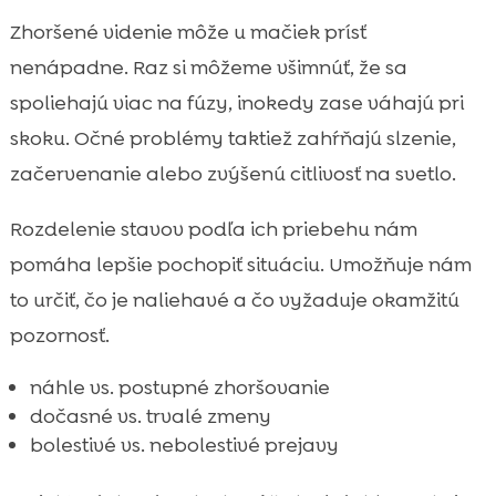
Zhoršené videnie môže u mačiek prísť
nenápadne. Raz si môžeme všimnúť, že sa
spoliehajú viac na fúzy, inokedy zase váhajú pri
skoku. Očné problémy taktiež zahŕňajú slzenie,
začervenanie alebo zvýšenú citlivosť na svetlo.
Rozdelenie stavov podľa ich priebehu nám
pomáha lepšie pochopiť situáciu. Umožňuje nám
to určiť, čo je naliehavé a čo vyžaduje okamžitú
pozornosť.
náhle vs. postupné zhoršovanie
dočasné vs. trvalé zmeny
bolestivé vs. nebolestivé prejavy