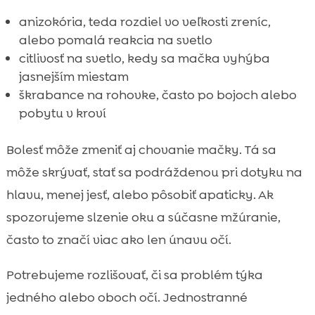
anizokória, teda rozdiel vo veľkosti zreníc,
alebo pomalá reakcia na svetlo
citlivosť na svetlo, kedy sa mačka vyhýba
jasnejším miestam
škrabance na rohovke, často po bojoch alebo
pobytu v kroví
Bolesť môže zmeniť aj chovanie mačky. Tá sa
môže skrývať, stať sa podráždenou pri dotyku na
hlavu, menej jesť, alebo pôsobiť apaticky. Ak
spozorujeme slzenie oku a súčasne mžúranie,
často to značí viac ako len únavu očí.
Potrebujeme rozlišovať, či sa problém týka
jedného alebo oboch očí. Jednostranné