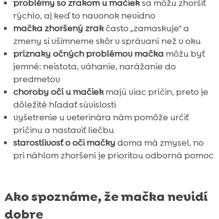
problémy so zrakom u mačiek
sa môžu zhoršiť
rýchlo, aj keď to navonok nevidno
mačka zhoršený zrak
často „zamaskuje“ a
zmeny si všimneme skôr v správaní než v oku
príznaky očných problémov mačka
môžu byť
jemné: neistota, váhanie, narážanie do
predmetov
choroby očí u mačiek
majú viac príčin, preto je
dôležité hľadať súvislosti
vyšetrenie u veterinára nám pomôže určiť
príčinu a nastaviť liečbu
starostlivosť o oči mačky
doma má zmysel, no
pri náhlom zhoršení je prioritou odborná pomoc
Ako spoznáme, že mačka nevidí
dobre