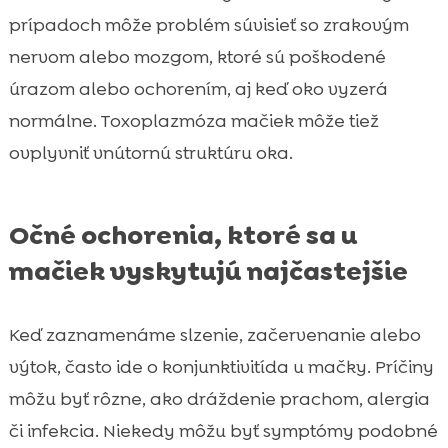
prípadoch môže problém súvisieť so zrakovým
nervom alebo mozgom, ktoré sú poškodené
úrazom alebo ochorením, aj keď oko vyzerá
normálne. Toxoplazmóza mačiek môže tiež
ovplyvniť vnútornú struktúru oka.
Očné ochorenia, ktoré sa u
mačiek vyskytujú najčastejšie
Keď zaznamenáme slzenie, začervenanie alebo
výtok, často ide o konjunktivitída u mačky. Príčiny
môžu byť rôzne, ako dráždenie prachom, alergia
či infekcia. Niekedy môžu byť symptómy podobné