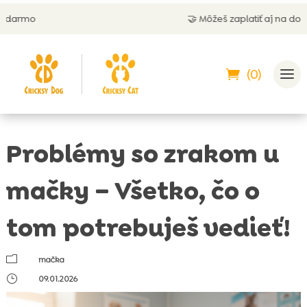
🤝 Môžeš zaplatiť aj na dobierku
(0)
Problémy so zrakom u
mačky – Všetko, čo o
tom potrebuješ vedieť!
m
mačka
}
09.01.2026