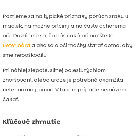
Prevencia a hygiena očí: ako znížime riziko

do budúcna
Pozrieme sa na typické príznaky porúch zraku u
Výživa a doplnky pre zdravé oči: ako
mačiek, na možné príčiny a na časté ochorenia

podporíme zrak zvnútra
očí. Dozvieme sa, čo nás čaká pri návšteve
CricksyCat, Jasper, Bill a Purrfect Life:

veterinára
a ako sa o oči mačky starať doma, aby
praktická podpora v každodennej
sme nepoškodili.
starostlivosti
Záver

Pri náhlej slepote, silnej bolesti, rýchlom
FAQ

zhoršovaní, alebo úraze je potrebná okamžitá
veterinárna pomoc. V takom prípade nemôžeme
čakať.
Kľúčové zhrnutie