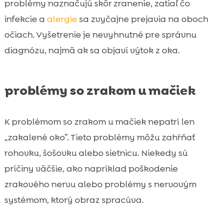
problémy naznačujú skôr zranenie, zatiaľ čo
infekcie a
alergie
sa zvyčajne prejavia na oboch
očiach. Vyšetrenie je nevyhnutné pre správnu
diagnózu, najmä ak sa objaví výtok z oka.
problémy so zrakom u mačiek
K problémom so zrakom u mačiek nepatrí len
„zakalené oko”. Tieto problémy môžu zahŕňať
rohovku, šošovku alebo sietnicu. Niekedy sú
príčiny väčšie, ako napríklad poškodenie
zrakového nervu alebo problémy s nervovým
systémom, ktorý obraz spracúva.