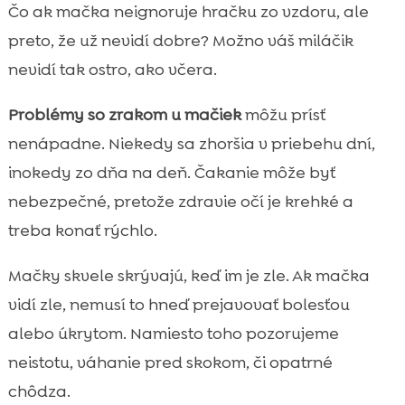
Ako spoznáme, že mačka nevidí dobre
Čo ak mačka neignoruje hračku zo vzdoru, ale

Najčastejšie príznaky problémov s očami u
preto, že už nevidí dobre? Možno váš miláčik

mačiek
nevidí tak ostro, ako včera.
problémy so zrakom u mačiek

Problémy so zrakom u mačiek
môžu prísť
Príčiny zhoršeného zraku: od infekcie po

zranenie
nenápadne. Niekedy sa zhoršia v priebehu dní,
Očné ochorenia, ktoré sa u mačiek
inokedy zo dňa na deň. Čakanie môže byť

vyskytujú najčastejšie
nebezpečné, pretože zdravie očí je krehké a
Keď je problém v celkovom zdraví:

treba konať rýchlo.
systémové ochorenia a zrak
Diagnostika u veterinára: čo nás čaká na
Mačky skvele skrývajú, keď im je zle. Ak mačka

vyšetrení
vidí zle, nemusí to hneď prejavovať bolesťou
Liečba a možnosti starostlivosti podľa

alebo úkrytom. Namiesto toho pozorujeme
príčiny
neistotu, váhanie pred skokom, či opatrné
Domáca starostlivosť: čo môžeme robiť

chôdza.
bezpečne a čomu sa vyhnúť