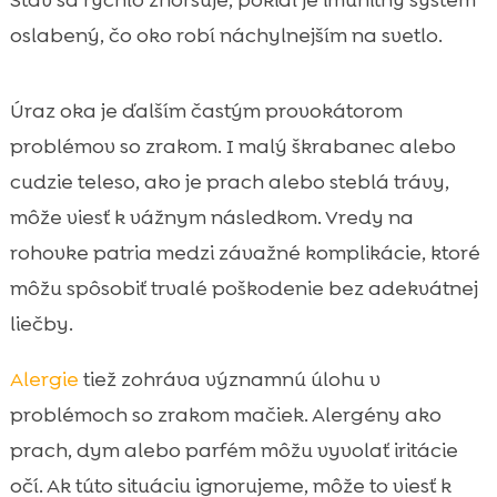
Stav sa rýchlo zhoršuje, pokiaľ je imunitný systém
oslabený, čo oko robí náchylnejším na svetlo.
Úraz oka je ďalším častým provokátorom
problémov so zrakom. I malý škrabanec alebo
cudzie teleso, ako je prach alebo steblá trávy,
môže viesť k vážnym následkom. Vredy na
rohovke patria medzi závažné komplikácie, ktoré
môžu spôsobiť trvalé poškodenie bez adekvátnej
liečby.
Alergie
tiež zohráva významnú úlohu v
problémoch so zrakom mačiek. Alergény ako
prach, dym alebo parfém môžu vyvolať iritácie
očí. Ak túto situáciu ignorujeme, môže to viesť k