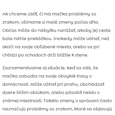
Ak chceme zistiť, či má mačka problémy so
zrakom, všímame si malé zmeny počas dňa.
Občas môže do nábytku narážať, akoby jej cesta
bola náhle prekážkou. Inokedy môže váhať, než
skočí na svoje obľúbené miesta, alebo sa pri
chôdzi po schodoch drží bližšie k stene.
Zaznamenávame aj situácie, keď sa zdá, že
mačka zabudla na svoje obvyklé trasy v
domácnosti. Môže váhať pri prahu, obchádzať
dvere širším oblúkom, alebo pôsobiť neisto v
známej miestnosti. Takéto zmeny v správaní často
naznačujú problémy so zrakom, ktoré sa objavujú