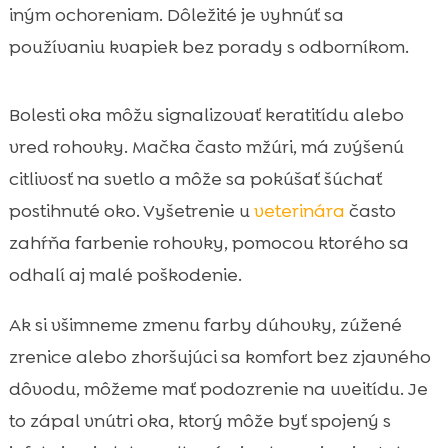
iným ochoreniam. Dôležité je vyhnúť sa
používaniu kvapiek bez porady s odborníkom.
Bolesti oka môžu signalizovať keratitídu alebo
vred rohovky. Mačka často mžúri, má zvýšenú
citlivosť na svetlo a môže sa pokúšať šúchať
postihnuté oko. Vyšetrenie u
veterinára
často
zahŕňa farbenie rohovky, pomocou ktorého sa
odhalí aj malé poškodenie.
Ak si všimneme zmenu farby dúhovky, zúžené
zrenice alebo zhoršujúci sa komfort bez zjavného
dôvodu, môžeme mať podozrenie na uveitídu. Je
to zápal vnútri oka, ktorý môže byť spojený s