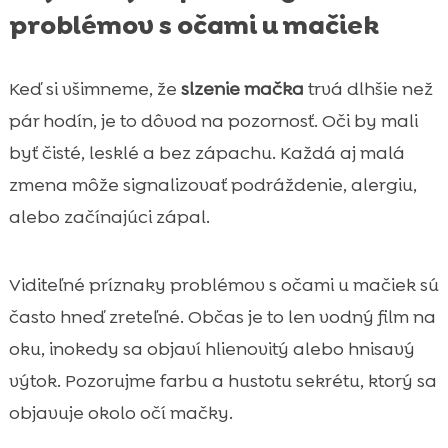
problémov s očami u mačiek
Keď si všimneme, že
slzenie mačka
trvá dlhšie než
pár hodín, je to dôvod na pozornosť. Oči by mali
byť čisté, lesklé a bez zápachu. Každá aj malá
zmena môže signalizovať podráždenie, alergiu,
alebo začínajúci zápal.
Viditeľné príznaky problémov s očami u mačiek sú
často hneď zreteľné. Občas je to len vodný film na
oku, inokedy sa objaví hlienovitý alebo hnisavý
výtok. Pozorujme farbu a hustotu sekrétu, ktorý sa
objavuje okolo očí mačky.