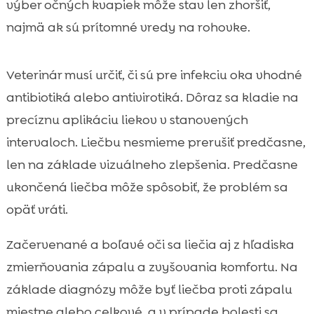
výber očných kvapiek môže stav len zhoršiť,
najmä ak sú prítomné vredy na rohovke.
Veterinár musí určiť, či sú pre infekciu oka vhodné
antibiotiká alebo antivirotiká. Dôraz sa kladie na
precíznu aplikáciu liekov v stanovených
intervaloch. Liečbu nesmieme prerušiť predčasne,
len na základe vizuálneho zlepšenia. Predčasne
ukončená liečba môže spôsobiť, že problém sa
opäť vráti.
Začervenané a boľavé oči sa liečia aj z hľadiska
zmierňovania zápalu a zvyšovania komfortu. Na
základe diagnózy môže byť liečba proti zápalu
miestne alebo celkové, a v prípade bolesti sa