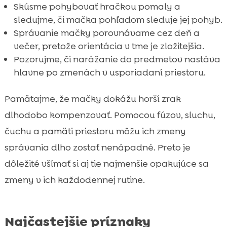
Skúsme pohybovať hračkou pomaly a
sledujme, či mačka pohľadom sleduje jej pohyb.
Správanie mačky porovnávame cez deň a
večer, pretože orientácia v tme je zložitejšia.
Pozorujme, či narážanie do predmetov nastáva
hlavne po zmenách v usporiadaní priestoru.
Pamätajme, že mačky dokážu horší zrak
dlhodobo kompenzovať. Pomocou fúzov, sluchu,
čuchu a pamäti priestoru môžu ich zmeny
správania dlho zostať nenápadné. Preto je
dôležité všímať si aj tie najmenšie opakujúce sa
zmeny v ich každodennej rutine.
Najčastejšie príznaky