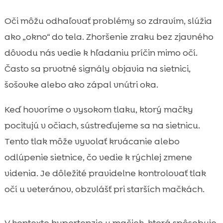
Oči môžu odhaľovať problémy so zdravím, slúžia
ako „okno“ do tela. Zhoršenie zraku bez zjavného
dôvodu nás vedie k hľadaniu príčin mimo očí.
Často sa prvotné signály objavia na sietnici,
šošovke alebo ako zápal vnútri oka.
Keď hovoríme o vysokom tlaku, ktorý mačky
pocitujú v očiach, sústreďujeme sa na sietnicu.
Tento tlak môže vyvolať krvácanie alebo
odlúpenie sietnice, čo vedie k rýchlej zmene
videnia. Je dôležité pravidelne kontrolovať tlak
očí u veteránov, obzvlášť pri starších mačkách.