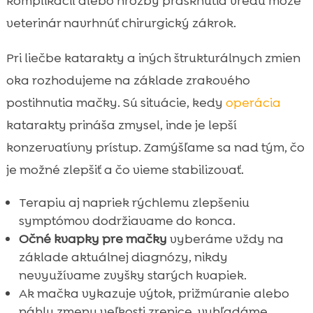
komplikácií alebo hrozby prasknutia vredu môže
veterinár navrhnúť chirurgický zákrok.
Pri liečbe katarakty a iných štrukturálnych zmien
oka rozhodujeme na základe zrakového
postihnutia mačky. Sú situácie, kedy
operácia
katarakty prináša zmysel, inde je lepší
konzervatívny prístup. Zamýšľame sa nad tým, čo
je možné zlepšiť a čo vieme stabilizovať.
Terapiu aj napriek rýchlemu zlepšeniu
symptómov dodržiavame do konca.
Očné kvapky pre mačky
vyberáme vždy na
základe aktuálnej diagnózy, nikdy
nevyužívame zvyšky starých kvapiek.
Ak mačka vykazuje výtok, prižmúranie alebo
náhlu zmenu veľkosti zrenice, vyhľadáme