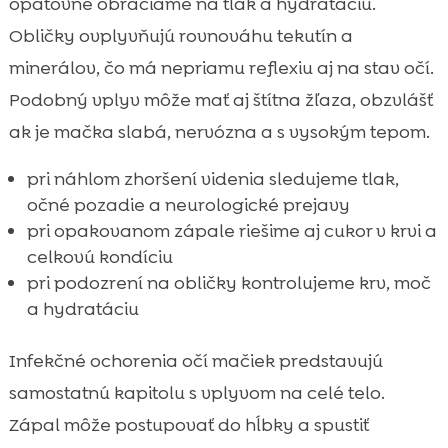
opätovne obraciame na tlak a hydratáciu.
Obličky ovplyvňujú rovnováhu tekutín a
minerálov, čo má nepriamu reflexiu aj na stav očí.
Podobný vplyv môže mať aj štítna žľaza, obzvlášť
ak je mačka slabá, nervózna a s vysokým tepom.
pri náhlom zhoršení videnia sledujeme tlak,
očné pozadie a neurologické prejavy
pri opakovanom zápale riešime aj cukor v krvi a
celkovú kondíciu
pri podozrení na obličky kontrolujeme krv, moč
a hydratáciu
Infekčné ochorenia očí mačiek predstavujú
samostatnú kapitolu s vplyvom na celé telo.
Zápal môže postupovať do hĺbky a spustiť