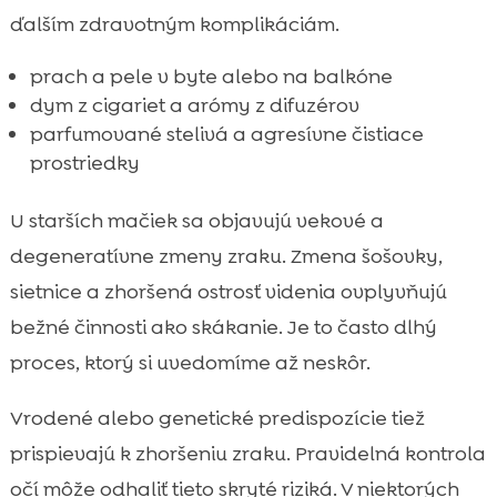
ďalším zdravotným komplikáciám.
prach a pele v byte alebo na balkóne
dym z cigariet a arómy z difuzérov
parfumované stelivá a agresívne čistiace
prostriedky
U starších mačiek sa objavujú vekové a
degeneratívne zmeny zraku. Zmena šošovky,
sietnice a zhoršená ostrosť videnia ovplyvňujú
bežné činnosti ako skákanie. Je to často dlhý
proces, ktorý si uvedomíme až neskôr.
Vrodené alebo genetické predispozície tiež
prispievajú k zhoršeniu zraku. Pravidelná kontrola
očí môže odhaliť tieto skryté riziká. V niektorých