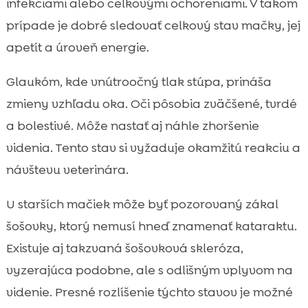
infekciami alebo celkovými ochoreniami. V takom
prípade je dobré sledovať celkový stav mačky, jej
apetít a úroveň energie.
Glaukóm, kde vnútroočný tlak stúpa, prináša
zmieny vzhľadu oka. Oči pôsobia zväčšené, tvrdé
a bolestivé. Môže nastať aj náhle zhoršenie
videnia. Tento stav si vyžaduje okamžitú reakciu a
návštevu veterinára.
U starších mačiek môže byť pozorovaný zákal
šošovky, ktorý nemusí hneď znamenať kataraktu.
Existuje aj takzvaná šošovková skleróza,
vyzerajúca podobne, ale s odlišným vplyvom na
videnie. Presné rozlíšenie týchto stavov je možné