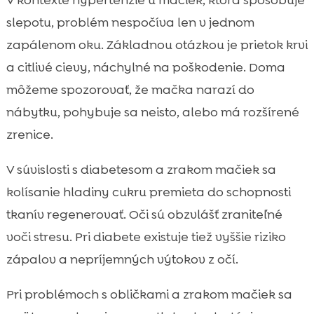
V kontexte hypertenzie u mačiek, ktorá spôsobuje
slepotu, problém nespočíva len v jednom
zapálenom oku. Základnou otázkou je prietok krvi
a citlivé cievy, náchylné na poškodenie. Doma
môžeme spozorovať, že mačka narazí do
nábytku, pohybuje sa neisto, alebo má rozšírené
zrenice.
V súvislosti s diabetesom a zrakom mačiek sa
kolísanie hladiny cukru premieta do schopnosti
tkanív regenerovať. Oči sú obzvlášť zraniteľné
voči stresu. Pri diabete existuje tiež vyššie riziko
zápalov a nepríjemných výtokov z očí.
Pri problémoch s obličkami a zrakom mačiek sa