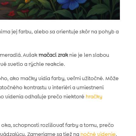
vníma jej farbu, alebo sa orientuje skôr na pohyb a
 meradlá. Avšak
mačací zrak
nie je len slabou
vé svetlo a rýchle reakcie.
, ako mačky vidia farby, veľmi užitočné. Môže
točného kontrastu v interiéri a umiestnení
o videnia odhaľuje prečo niektoré
hračky
ka, schopnosti rozlišovať farby a tomu, prečo
vádzajúcu. Zameriame sa tiež na
nočné videnie
,