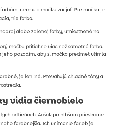
m farbám, nemusia mačku zaujať. Pre mačku je
dia, nie farba.
odrej alebo zelenej farby, umiestnené na
orý mačku pritiahne viac než samotná farba.
a jeho pozadím, aby si mačka predmet všimla
rebné, je len iné. Prevahujú chladné tóny a
rostredia.
y vidia čiernobielo
bielych odtieňoch. Avšak po hlbšom prieskume
oho farebnejšia. Ich vnímanie farieb je