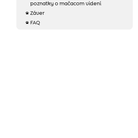
poznatky o mačacom videní
Záver

FAQ
