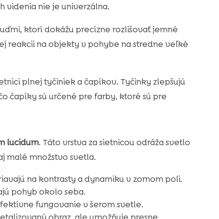
h videnia nie je univerzálna.
ľuďmi, ktorí dokážu precízne rozlišovať jemné
snej reakcii na objekty v pohybe na stredne veľké
nici plnej tyčiniek a čapíkov. Tyčinky zlepšujú
 čo čapíky sú určené pre farby, ktoré sú pre
m lucidum
. Táto vrstva za sietnicou odráža svetlo
aj malé množstvo svetla.
riavajú na kontrasty a dynamiku v zornom poli.
ajú pohyb okolo seba.
fektívne fungovanie v šerom svetle.
detalizovaný obraz, ale umožňuje presne