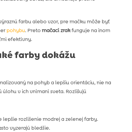
 výraznú farbu alebo vzor, pre mačku môže byť
mer
pohybu
. Preto
mačací zrak
funguje na inom
ľmi efektívny.
 aké farby dokážu
timalizovaný na pohyb a lepšiu orientáciu, nie na
 úlohu v ich vnímaní sveta. Rozlišujú
lepšie rozlíšenie modrej a zelenej farby.
sto vyzerajú bledšie.