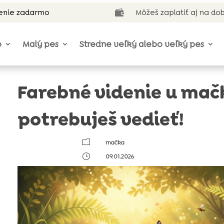
enie zadarmo
Môžeš zaplatiť aj na do

o
Malý pes
Stredne veľký alebo veľký pes
Farebné videnie u mačk
potrebuješ vedieť!
m
mačka
}
09.01.2026