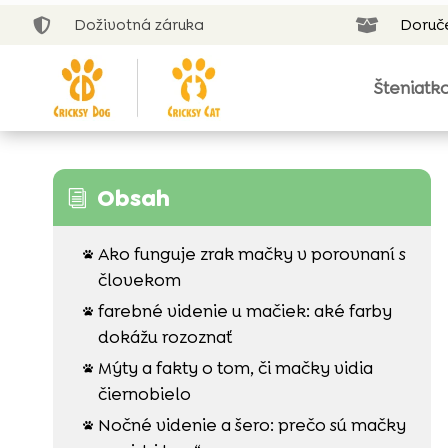
Doživotná záruka
Doruč


Šteniatk
Obsah
i
Ako funguje zrak mačky v porovnaní s

človekom
farebné videnie u mačiek: aké farby

dokážu rozoznať
Mýty a fakty o tom, či mačky vidia

čiernobielo
Nočné videnie a šero: prečo sú mačky
