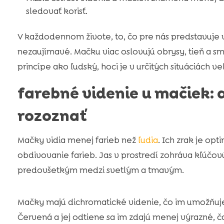
sledovať korisť.
V každodennom živote, to, čo pre nás predstavuje
nezaujímavé. Mačku viac oslovujú obrysy, tieň a s
princípe ako ľudský, hoci je v určitých situáciách ve
farebné videnie u mačiek:
rozoznať
Mačky vidia menej farieb než
ľudia
. Ich zrak je op
obdivovanie farieb. Jas v prostredí zohráva kľúčovú
predovšetkým medzi svetlým a tmavým.
Mačky majú dichromatické videnie, čo im umožňuje 
Červená a jej odtiene sa im zdajú menej výrazné, ča