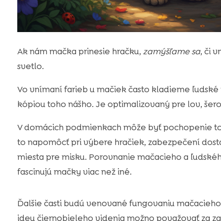
Ak nám mačka prinesie hračku,
zamýšľame sa
, či 
svetlo.
Vo vnímaní farieb u mačiek často kladieme ľudské
kópiou toho nášho. Je optimalizovaný pre lov, šero
V domácich podmienkach môže byť pochopenie toho
to napomôcť pri výbere hračiek, zabezpečení dosta
miesta pre misku. Porovnanie mačacieho a ľudskéh
fascinujú mačky viac než iné.
Ďalšie časti budú venované fungovaniu mačacieho o
ideu čiernobieleho videnia možno považovať za za