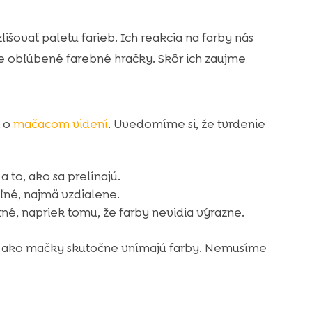
išovať paletu farieb. Ich reakcia na farby nás
e obľúbené farebné hračky. Skôr ich zaujme
i o
mačacom videní
. Uvedomíme si, že tvrdenie
a to, ako sa prelínajú.
ľné, najmä vzdialene.
tné, napriek tomu, že farby nevidia výrazne.
 ako mačky skutočne vnímajú farby. Nemusíme