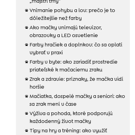
„majstri tmy“
Vnímanie pohybu a lov: prečo je to

dôležitejšie než farby
Ako mačky vnímajú televízor,

obrazovky a LED osvetlenie
Farby hračiek a doplnkov: čo sa oplatí

vybrať v praxi
Farby v byte: ako zariadiť prostredie

priateľské k mačaciemu zraku
Zrak a zdravie: príznaky, že mačka vidí

horšie
Mačiatka, dospelé mačky a seniori: ako

sa zrak mení v čase
Výživa a pohoda, ktoré podporujú

každodenný život mačky
Tipy na hry a tréning: ako využiť
