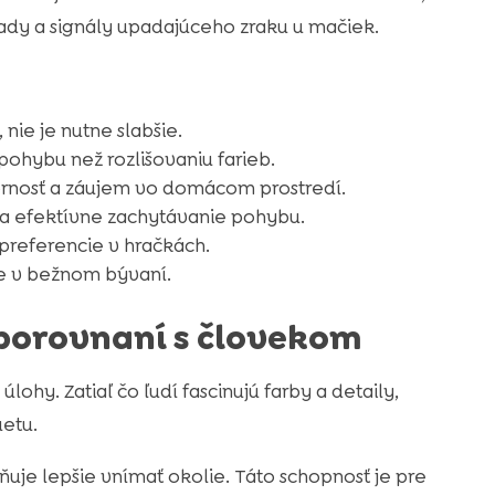
 rady a signály upadajúceho zraku u mačiek.
 nie je nutne slabšie.
pohybu než rozlišovaniu farieb.
ornosť a záujem vo domácom prostredí.
 a efektívne zachytávanie pohybu.
preferencie v hračkách.
tie v bežnom bývaní.
porovnaní s človekom
ohy. Zatiaľ čo ľudí fascinujú farby a detaily,
uetu.
ňuje lepšie vnímať okolie. Táto schopnosť je pre