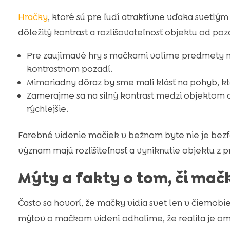
Hračky
, ktoré sú pre ľudí atraktívne vďaka svetlý
dôležitý kontrast a rozlišovateľnosť objektu od poza
Pre zaujímavé hry s mačkami volíme predmety m
kontrastnom pozadí.
Mimoriadny dôraz by sme mali klásť na pohyb, kt
Zamerajme sa na silný kontrast medzi objektom 
rýchlejšie.
Farebné videnie mačiek v bežnom byte nie je bezfa
význam majú rozlišiteľnosť a vyniknutie objektu z p
Mýty a fakty o tom, či mačk
Často sa hovorí, že mačky vidia svet len v čierno
mýtov o mačkom videní odhalíme, že realita je omn