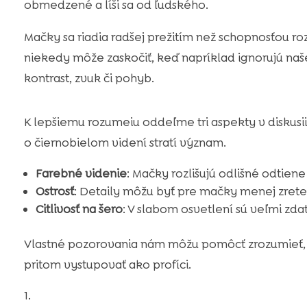
obmedzené a líši sa od ľudského.
Mačky sa riadia radšej prežitím než schopnosťou rozl
niekedy môže zaskočiť, keď napríklad ignorujú naš
kontrast, zvuk či pohyb.
K lepšiemu rozumeiu oddeľme tri aspekty v diskusi
o čiernobielom videní stratí význam.
Farebné videnie
: Mačky rozlišujú odlišné odtiene 
Ostrosť
: Detaily môžu byť pre mačky menej zrete
Citlivosť na šero
: V slabom osvetlení sú veľmi zda
Vlastné pozorovania nám môžu pomôcť zrozumieť,
pritom vystupovať ako profíci.