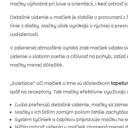
mačky výhodná pri love a orientácii, i keď ostrosť ic
Detailné videnie u mačiek je slabšie v porovnaní s 
línie z diaľky. Mačky však vynikajú v rýchlej a pre
vzdialenosti.
V zašerenej atmosfére vyniká zrak mačiek vďaka siet
videnie v slabom svetle a citlivosť na pohyb, zatiaľ
mačky menej dôležité.
„Svietiace“ oči mačiek v tme sú dôsledkom
tapetu
späť na receptory. Tak mačky efektívne využívajú 
Ľudia preferujú detailné videnie, mačky sa zame
Mačky s ich širším zorným poľom ľahšie zachytáv
Systém tyčiniek a čapíkov pripravuje mačku na e
Nižšia ostrosť videnia u mačiek znamená menej 