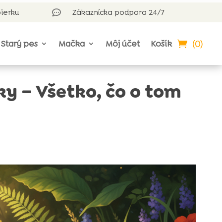
bierku
Zákaznícka podpora 24/7

(0)
Starý pes
Mačka
Môj účet
Košík
y – Všetko, čo o tom