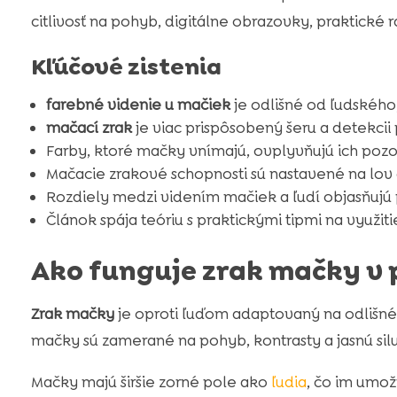
citlivosť na pohyb, digitálne obrazovky, praktické
Kľúčové zistenia
farebné videnie u mačiek
je odlišné od ľudského,
mačací zrak
je viac prispôsobený šeru a detekcii 
Farby, ktoré mačky vnímajú, ovplyvňujú ich poz
Mačacie zrakové schopnosti sú nastavené na lov
Rozdiely medzi videním mačiek a ľudí objasňujú 
Článok spája teóriu s praktickými tipmi na využi
Ako funguje zrak mačky v 
Zrak mačky
je oproti ľuďom adaptovaný na odlišné úl
mačky sú zamerané na pohyb, kontrasty a jasnú sil
Mačky majú širšie zorné pole ako
ľudia
, čo im umož