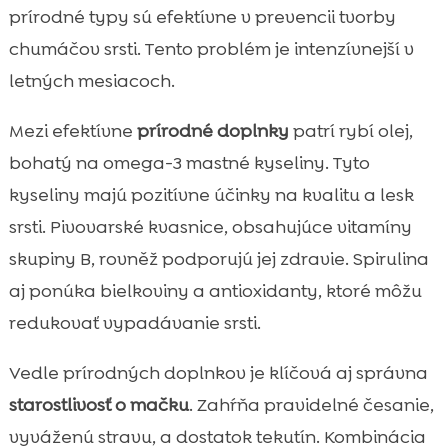
prírodné typy sú efektívne v prevencii tvorby
chumáčov srsti. Tento problém je intenzívnejší v
letných mesiacoch.
Mezi efektívne
prírodné doplnky
patrí rybí olej,
bohatý na omega-3 mastné kyseliny. Tyto
kyseliny majú pozitívne účinky na kvalitu a lesk
srsti. Pivovarské kvasnice, obsahujúce vitamíny
skupiny B, rovněž podporujú jej zdravie. Spirulina
aj ponúka bielkoviny a antioxidanty, ktoré môžu
redukovať vypadávanie srsti.
Vedle prírodných doplnkov je klíčová aj správna
starostlivosť o mačku
. Zahŕňa pravidelné česanie,
vyváženú stravu, a dostatok tekutín. Kombinácia