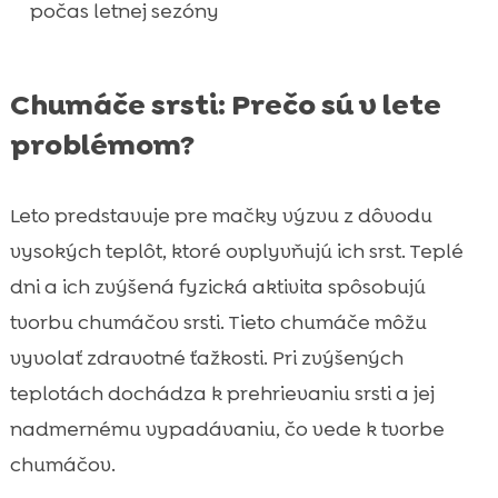
počas letnej sezóny
mačku
Prírodné doplnky na podporu zdravej srsti

Príznaky a varovné signály zdravotných
Chumáče srsti: Prečo sú v lete

problémov spojene s chlpmi
problémom?
Prípravky na starostlivosť o srsť: Čo funguje

najlepšie?
Leto predstavuje pre mačky výzvu z dôvodu
Záver

vysokých teplôt, ktoré ovplyvňujú ich srst. Teplé
FAQ

dni a ich zvýšená fyzická aktivita spôsobujú
tvorbu chumáčov srsti. Tieto chumáče môžu
vyvolať zdravotné ťažkosti. Pri zvýšených
teplotách dochádza k prehrievaniu srsti a jej
nadmernému vypadávaniu, čo vede k tvorbe
chumáčov.