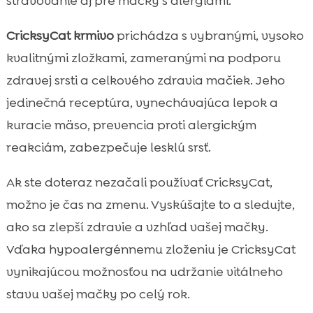
stravovanie aj pre mačky s alergiami.
CricksyCat krmivo
prichádza s vybranými, vysoko
kvalitnými zložkami, zameranými na podporu
zdravej srsti a celkového zdravia mačiek. Jeho
jedinečná receptúra, vynechávajúca lepok a
kuracie mäso, prevencia proti alergickým
reakciám, zabezpečuje lesklú srsť.
Ak ste doteraz nezačali používať CricksyCat,
možno je čas na zmenu. Vyskúšajte to a sledujte,
ako sa zlepší zdravie a vzhľad vašej mačky.
Vďaka hypoalergénnemu zloženiu je CricksyCat
vynikajúcou možnosťou na udržanie vitálneho
stavu vašej mačky po celý rok.