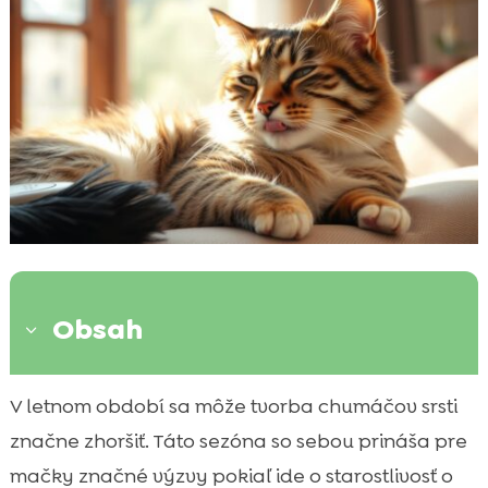
Obsah
3
Chumáče srsti: Prečo sú v lete problémom?
V letnom období sa môže tvorba chumáčov srsti

Identifikácia príčiny vzniku chumáčov srsti
značne zhoršiť. Táto sezóna so sebou prináša pre

Pravidelné česanie a jeho výhody
mačky značné výzvy pokiaľ ide o starostlivosť o
