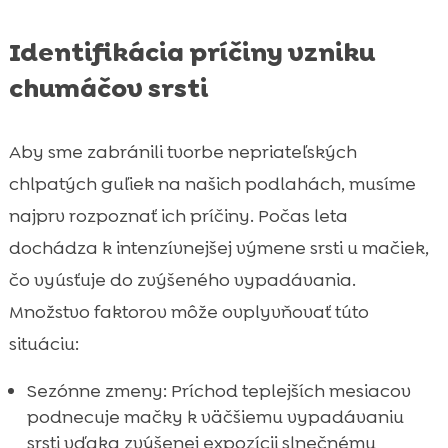
Identifikácia príčiny vzniku
chumáčov srsti
Aby sme zabránili tvorbe nepriateľských
chlpatých guľiek na našich podlahách, musíme
najprv rozpoznať ich príčiny. Počas leta
dochádza k intenzívnejšej výmene srsti u mačiek,
čo vyúsťuje do zvýšeného vypadávania.
Množstvo faktorov môže ovplyvňovať túto
situáciu:
Sezónne zmeny: Príchod teplejších mesiacov
podnecuje mačky k väčšiemu vypadávaniu
srsti vďaka zvýšenej expozícii slnečnému