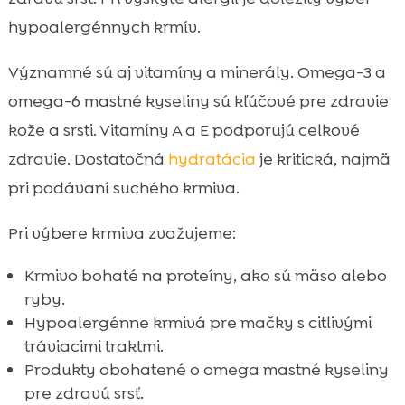
hypoalergénnych krmív.
Významné sú aj vitamíny a minerály. Omega-3 a
omega-6 mastné kyseliny sú kľúčové pre zdravie
kože a srsti. Vitamíny A a E podporujú celkové
zdravie. Dostatočná
hydratácia
je kritická, najmä
pri podávaní suchého krmiva.
Pri výbere krmiva zvažujeme:
Krmivo bohaté na proteíny, ako sú mäso alebo
ryby.
Hypoalergénne krmivá pre mačky s citlivými
tráviacimi traktmi.
Produkty obohatené o omega mastné kyseliny
pre zdravú srsť.