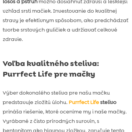
losos a pstruh
možno dosiahnuť zdravší a lesklejší
vzhľad srsti mačiek. Investovanie do kvalitnej
stravy je efektívnym spôsobom, ako predchádzať
tvorbe srstových guličiek a udržiavať celkové
zdravie.
Voľba kvalitného steliva:
Purrfect Life pre mačky
Výber dokonalého steliva pre našu mačku
predstavuje zložitú úlohu.
Purrfect Life
stelivo
prináša riešenie, ktoré oceníme my i naše mačky.
Vyrábané z čisto prírodných surovín, s
bentonitom ako hlavnou zložkou, zaručuje tento