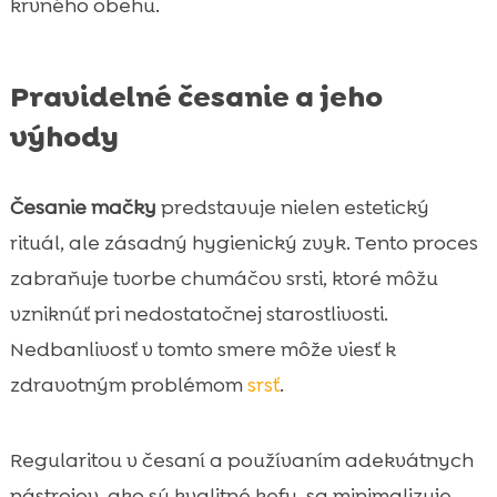
krvného obehu.
Pravidelné česanie a jeho
výhody
Česanie mačky
predstavuje nielen estetický
rituál, ale zásadný hygienický zvyk. Tento proces
zabraňuje tvorbe chumáčov srsti, ktoré môžu
vzniknúť pri nedostatočnej starostlivosti.
Nedbanlivosť v tomto smere môže viesť k
zdravotným problémom
srsť
.
Regularitou v česaní a používaním adekvátnych
nástrojov, ako sú kvalitné kefy, sa minimalizuje