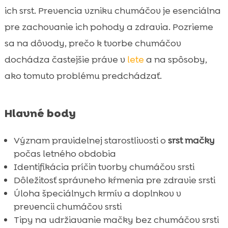
Výhody správneho kŕmenia pre zdravie
ich srst. Prevencia vzniku chumáčov je esenciálna

srsti
pre zachovanie ich pohody a zdravia. Pozrieme
CricksyCat krmivo pre mačky: Ako môže

sa na dôvody, prečo k tvorbe chumáčov
pomôcť?
dochádza častejšie práve v
lete
a na spôsoby,
Jasper suché krmivo: Hypoalergénny losos

ako tomuto problému predchádzať.
a jahňacia verzia
Bill mokré krmivo: Hypoalergénna strava s

lososom a pstruhom
Hlavné body
Voľba kvalitného steliva: Purrfect Life pre

mačky
Význam pravidelnej starostlivosti o
srst mačky
počas letného obdobia
Mačka leto chumáče srsti: Ako udržať

Identifikácia príčin tvorby chumáčov srsti
mačku v pohode?
Dôležitosť správneho kŕmenia pre zdravie srsti
Efektívne tipy na udržanie mačky bez

Úloha špeciálnych krmív a doplnkov v
chumáčov srsti
prevencii chumáčov srsti
Význam vody a hydratácie pre zdravie srsti

Tipy na udržiavanie mačky bez chumáčov srsti
Ako vyberať správne krmivo pre vašu
