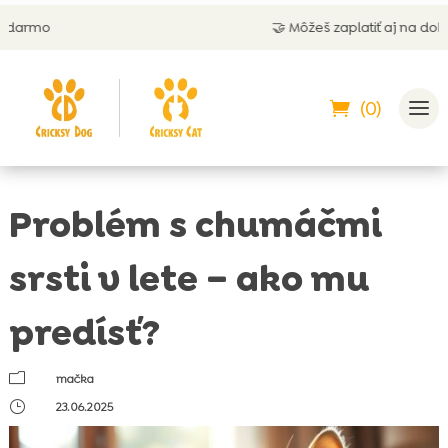
🤝 Môžeš zaplatiť aj na dobierku
(0)
Problém s chumáčmi
srsti v lete – ako mu
predísť?
m
mačka
}
23.06.2025