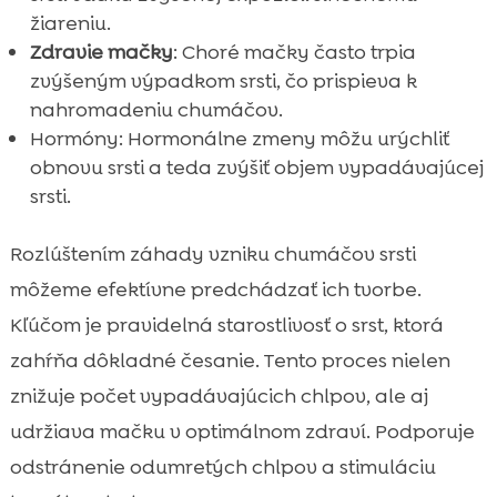
žiareniu.
Zdravie mačky
: Choré mačky často trpia
zvýšeným výpadkom srsti, čo prispieva k
nahromadeniu chumáčov.
Hormóny: Hormonálne zmeny môžu urýchliť
obnovu srsti a teda zvýšiť objem vypadávajúcej
srsti.
Rozlúštením záhady vzniku chumáčov srsti
môžeme efektívne predchádzať ich tvorbe.
Kľúčom je pravidelná starostlivosť o srst, ktorá
zahŕňa dôkladné česanie. Tento proces nielen
znižuje počet vypadávajúcich chlpov, ale aj
udržiava mačku v optimálnom zdraví. Podporuje
odstránenie odumretých chlpov a stimuláciu