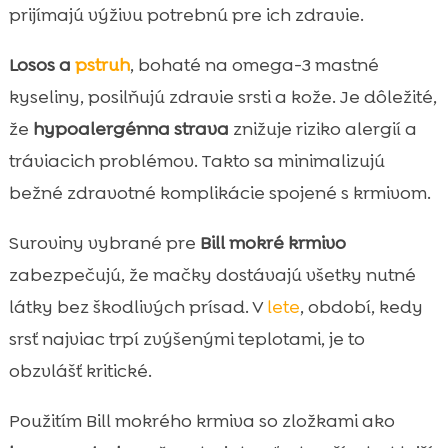
prijímajú výživu potrebnú pre ich zdravie.
Losos a
pstruh
, bohaté na omega-3 mastné
kyseliny, posilňujú zdravie srsti a kože. Je dôležité,
že
hypoalergénna strava
znižuje riziko alergií a
tráviacich problémov. Takto sa minimalizujú
bežné zdravotné komplikácie spojené s krmivom.
Suroviny vybrané pre
Bill mokré krmivo
zabezpečujú, že mačky dostávajú všetky nutné
látky bez škodlivých prísad. V
lete
, období, kedy
srsť najviac trpí zvýšenými teplotami, je to
obzvlášť kritické.
Použitím Bill mokrého krmiva so zložkami ako