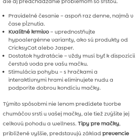
ale aj predchádzanie problémom so srstou.
Pravidelné česanie – aspoň raz denne, najmä v
čase pĺznutia.
Kvalitné krmivo
– uprednostňujte
hypoalergénne varianty, ako sú produkty od
CricksyCat alebo Jasper.
Dostatok hydratácie – vždy musí byť k dispozícii
čerstvá voda pre vašu mačku.
Stimulácia pohybu – s hračkami a
interaktívnymi hrami eliminujete nudu a
podporíte dobrou kondíciu mačky.
Týmito spôsobmi nie lenom predídete tvorbe
chumáčov srsti u vašej mačky, ale tiež zvýšite jej
celkovú pohodu a wellness.
Tipy pre mačky
,
priblížené vyššie, predstavujú základ
prevencie