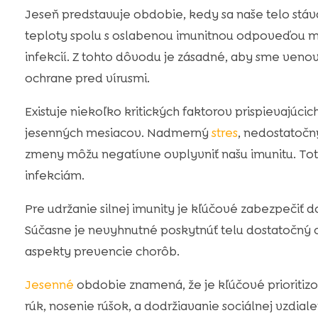
Jeseň predstavuje obdobie, kedy sa naše telo stá
teploty spolu s oslabenou imunitnou odpoveďou m
infekcií. Z tohto dôvodu je zásadné, aby sme veno
ochrane pred vírusmi.
Existuje niekoľko kritických faktorov prispievajúc
jesenných mesiacov. Nadmerný
stres
, nedostatočn
zmeny môžu negatívne ovplyvniť našu imunitu. Toto
infekciám.
Pre udržanie silnej imunity je kľúčové zabezpečiť d
Súčasne je nevyhnutné poskytnúť telu dostatočný od
aspekty prevencie chorôb.
Jesenné
obdobie znamená, že je kľúčové prioritiz
rúk, nosenie rúšok, a dodržiavanie sociálnej vzdial