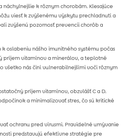
va náchylnejšie k rôznym chorobám. Klesajúce
ôžu viesť k zvýšenému výskytu prechladnutí a
vali zvýšenú pozornosť prevencii chorôb a
ich k oslabeniu nášho imunitného systému počas
ý príjem vitamínov a minerálov, a teplotné
 všetko nás činí vulnerabilnejšími voči rôznym
ostatočný príjem vitamínov, obzvlášť C a D.
počinok a minimalizovať stres, čo sú kritické
ovať ochranu pred vírusmi. Pravidelné umývanie
enosti predstavujú efektívne stratégie pre