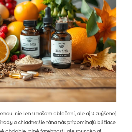
ou, nie len v našom oblečení, ale aj v zvýšenej
rody a chladnejšie rána nás pripomínajú blížiace
é obdobie, plné farebnosti, ale rovnako aj