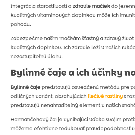
Integrácia starostlivosti o
zdravie mačiek
do jesenný
kvalitných vitamínových doplnkov môže ich imunitu n
pohodu.
Zabezpečme našim mačkám šťastný a zdravý život 
kvalitných doplnkov. Ich zdravie leží v našich ru
nezastupiteľnú úlohu.
Bylinné čaje a ich účinky n
Bylinné čaje
predstavujú osvedčenú metódu pre pos
odličných variánt, obsahujúcich
liečivé rastliny
s ro
predstavujú nenahraditeľný element v našich snah
Harmančekový čaj je vynikajúci vďaka svojim prot
môžeme efektívne redukovať pravdepodobnosť výsk