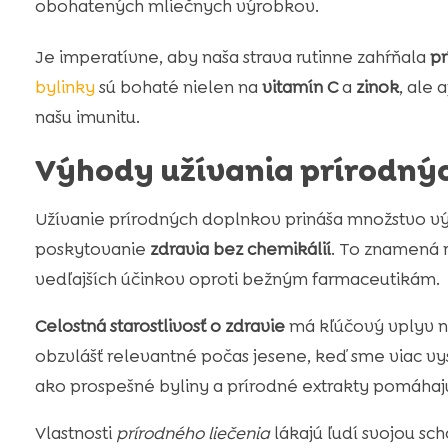
obohatených mliečnych výrobkov.
Je imperatívne, aby naša strava rutinne zahŕňala
pr
bylinky
sú bohaté nielen na
vitamín C
a
zinok
, ale 
našu imunitu.
Výhody užívania prírodný
Užívanie prírodných doplnkov prináša množstvo vý
poskytovanie
zdravia bez chemikálií
. To znamená 
vedľajších účinkov oproti bežným farmaceutikám.
Celostná starostlivosť o zdravie
má kľúčový vplyv na
obzvlášť relevantné počas jesene, keď sme viac vys
ako prospešné byliny a prírodné extrakty pomáhajú 
Vlastnosti
prírodného liečenia
lákajú ľudí svojou sc