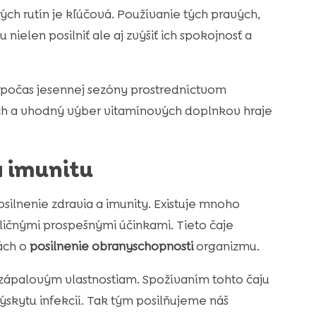
ch rutín je kľúčová. Používanie tých pravých,
ielen posilniť ale aj zvýšiť ich spokojnosť a
počas jesennej sezóny prostredníctvom
kách a vhodný výber vitamínových doplnkov hraje
a imunitu
ilnenie zdravia a imunity. Existuje mnoho
zličnými prospešnými účinkami. Tieto čaje
ách o
posilnenie obranyschopnosti
organizmu.
izápalovým vlastnostiam. Spožívaním tohto čaju
ytu infekcií. Tak tým posilňujeme náš