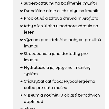
Superpotraviny na posilnenie imunity

Esenciálne oleje a ich vplyv na imunitu

Probiotiká a zdravá črevná mikroflóra

Krby a ich úloha v podpore zdravia na

jeseň
Význam pravidelného pohybu pre silnú

imunitu
Stravovanie a jeho dôsledky pre

imunitu
Hydratácia a jej vplyv na imunitný

systém
CricksyCat cat food: Hypoalergénna

voľba pre vašu mačku
Výskum a novinky v oblasti prírodných

doplnkov
Záver
