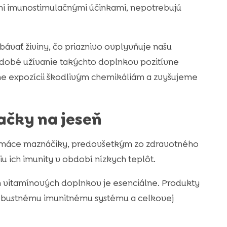
mi imunostimulačnými účinkami, nepotrebujú
bávať živiny, čo priaznivo ovplyvňuje našu
hodobé užívanie takýchto doplnkov pozitívne
me expozícii škodlivým chemikáliám a zvyšujeme
ačky na jeseň
 domáce maznáčiky, predovšetkým zo zdravotného
u ich imunity v období nízkych teplôt.
ch vitamínových doplnkov je esenciálne. Produkty
k robustnému imunitnému systému a celkovej