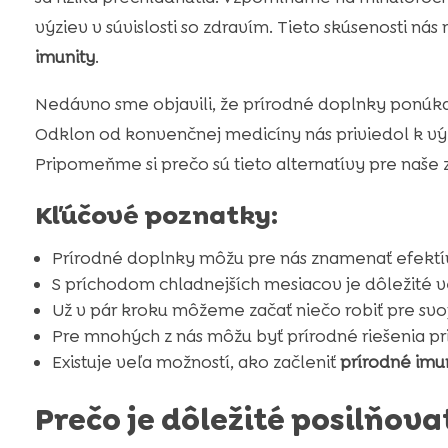
výziev v súvislosti so zdravím. Tieto skúsenosti n
imunity
.
Nedávno sme objavili, že prírodné doplnky ponú
Odklon od konvenčnej medicíny nás priviedol k v
Pripomeňme si prečo sú tieto alternatívy pre naše 
Kľúčové poznatky:
Prírodné doplnky môžu pre nás znamenať efektív
S príchodom chladnejších mesiacov je dôležité v
Už v pár kroku môžeme začať niečo robiť pre sv
Pre mnohých z nás môžu byť prírodné riešenia pri
Existuje veľa možností, ako začleniť
prírodné imu
Prečo je dôležité posilňova