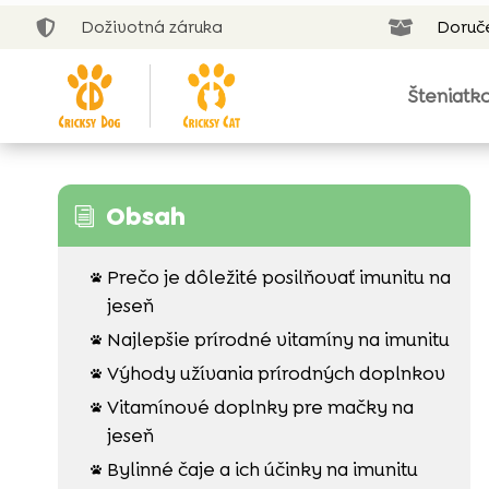
Doživotná záruka
Doruč


Šteniatk
Obsah
i
Prečo je dôležité posilňovať imunitu na

jeseň
Najlepšie prírodné vitamíny na imunitu

Výhody užívania prírodných doplnkov

Vitamínové doplnky pre mačky na

jeseň
Bylinné čaje a ich účinky na imunitu
