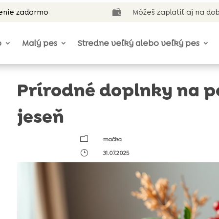
enie zadarmo
Môžeš zaplatiť aj na do

o
Malý pes
Stredne veľký alebo veľký pes
Prírodné doplnky na p
jeseň
m
mačka
}
31.07.2025