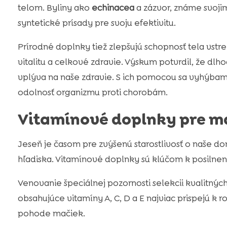
telom. Byliny ako
echinacea
a zázvor, známe svoji
syntetické prísady pre svoju efektivitu.
Prírodné doplnky tiež zlepšujú schopnosť tela vstre
vitalitu a celkové zdravie. Výskum potvrdil, že dl
vplýva na naše zdravie. S ich pomocou sa vyhýba
odolnosť organizmu proti chorobám.
Vitamínové doplnky pre m
Jeseň je časom pre zvýšenú starostlivosť o naše
hľadiska. Vitamínové doplnky sú klúčom k posilneni
Venovanie špeciálnej pozornosti selekcii kvalitný
obsahujúce vitamíny A, C, D a E najviac prispejú 
pohode mačiek.