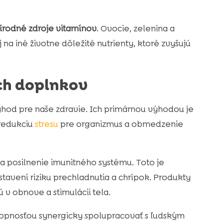
írodné zdroje vitamínov
. Ovocie, zelenina a
aj na iné životne dôležité nutrienty, ktoré zvyšujú
ch doplnkov
hod pre naše zdravie. Ich primárnou výhodou je
redukciu
stresu
pre organizmus a obmedzenie
 posilnenie imunitného systému. Toto je
tavení riziku prechladnutia a chrípok. Produkty
v obnove a stimulácii tela.
hopnosťou synergicky spolupracovať s ľudským