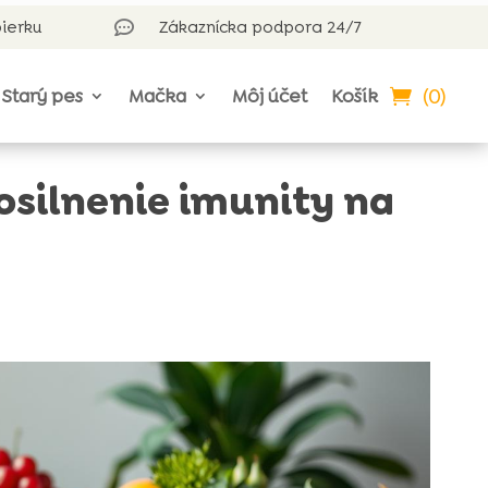
bierku
Zákaznícka podpora 24/7

(0)
Starý pes
Mačka
Môj účet
Košík
osilnenie imunity na