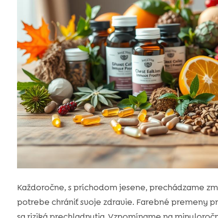
Každoročne, s príchodom jesene, prechádzame zmen
potrebe chrániť svoje zdravie. Farebné premeny prí
sa riziká prechladnutia. Vzpomíname na minuloročn