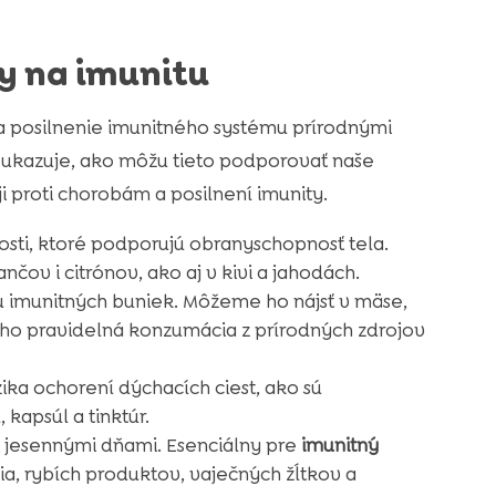
y na imunitu
a posilnenie imunitného systému prírodnými
 ukazuje, ako môžu tieto podporovať naše
i proti chorobám a posilnení imunity.
osti, ktoré podporujú obranyschopnosť tela.
ov i citrónov, ako aj v kivi a jahodách.
iu imunitných buniek. Môžeme ho nájsť v mäse,
ho pravidelná konzumácia z prírodných zdrojov
zika ochorení dýchacích ciest, ako sú
kapsúl a tinktúr.
i jesennými dňami. Esenciálny pre
imunitný
a, rybích produktov, vaječných žĺtkov a