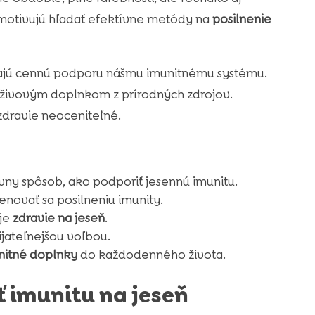
ás motivujú hľadať efektívne metódy na
posilnenie
kajú cennú podporu nášmu imunitnému systému.
ýživovým doplnkom z prírodných zdrojov.
zdravie neoceniteľné.
ny spôsob, ako podporiť jesennú imunitu.
enovať sa posilneniu imunity.
oje
zdravie na jeseň
.
jateľnejšou voľbou.
nitné doplnky
do každodenného života.
ť imunitu na jeseň