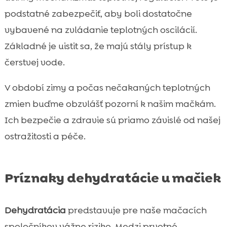
podstatné zabezpečiť, aby boli dostatočne
vybavené na zvládanie teplotných oscilácií.
Základné je uistit sa, že majú stály prístup k
čerstvej vode.
V období zimy a počas nečakaných teplotných
zmien buďme obzvlášť pozorní k našim mačkám.
Ich bezpečie a zdravie sú priamo závislé od našej
ostražitosti a péče.
Príznaky dehydratácie u mačiek
Dehydratácia
predstavuje pre naše mačacích
spoločníkov vážne riziko. Medzi prvotné