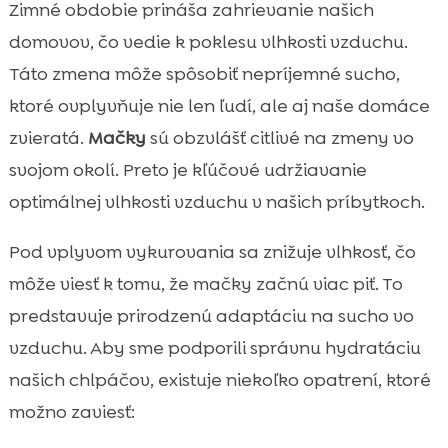
Zimné obdobie prináša zahrievanie našich
domovov, čo vedie k poklesu vlhkosti vzduchu.
Táto zmena môže spôsobiť nepríjemné sucho,
ktoré ovplyvňuje nie len ľudí, ale aj naše domáce
zvieratá.
Mačky
sú obzvlášť citlivé na zmeny vo
svojom okolí. Preto je kľúčové udržiavanie
optimálnej vlhkosti vzduchu v našich príbytkoch.
Pod vplyvom vykurovania sa znižuje vlhkosť, čo
môže viesť k tomu, že mačky začnú viac piť. To
predstavuje prirodzenú adaptáciu na sucho vo
vzduchu. Aby sme podporili správnu hydratáciu
našich chlpáčov, existuje niekoľko opatrení, ktoré
možno zaviesť: