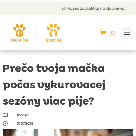
🤝 Môžeš zaplatiť aj na dobierku
(0)
Prečo tvoja mačka
počas vykurovacej
sezóny viac pije?
m
mačka
}
31.07.2025