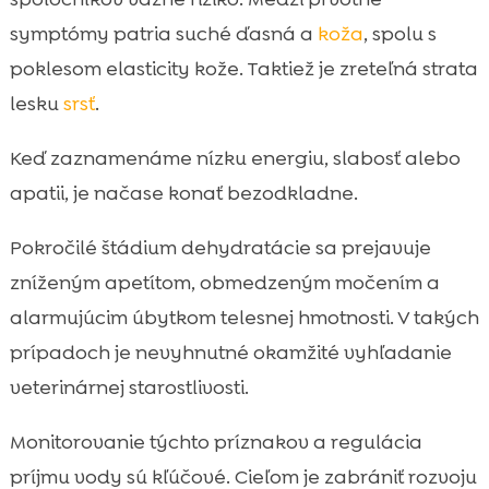
symptómy patria suché ďasná a
koža
, spolu s
poklesom elasticity kože. Taktiež je zreteľná strata
lesku
srsť
.
Keď zaznamenáme nízku energiu, slabosť alebo
apatii, je načase konať bezodkladne.
Pokročilé štádium dehydratácie sa prejavuje
zníženým apetítom, obmedzeným močením a
alarmujúcim úbytkom telesnej hmotnosti. V takých
prípadoch je nevyhnutné okamžité vyhľadanie
veterinárnej starostlivosti.
Monitorovanie týchto príznakov a regulácia
príjmu vody sú kľúčové. Cieľom je zabrániť rozvoju