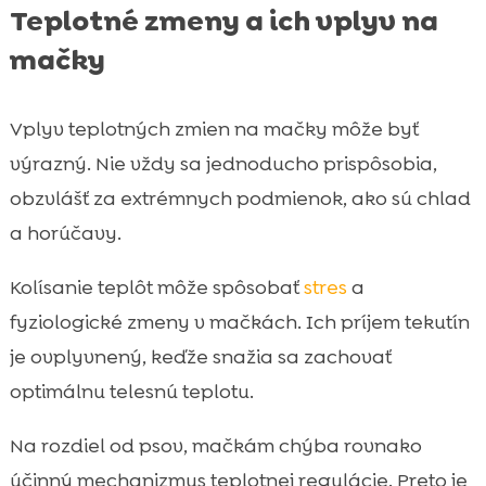
Teplotné zmeny a ich vplyv na
mačky
Vplyv teplotných zmien na mačky môže byť
výrazný. Nie vždy sa jednoducho prispôsobia,
obzvlášť za extrémnych podmienok, ako sú chlad
a horúčavy.
Kolísanie teplôt môže spôsobať
stres
a
fyziologické zmeny v mačkách. Ich príjem tekutín
je ovplyvnený, keďže snažia sa zachovať
optimálnu telesnú teplotu.
Na rozdiel od psov, mačkám chýba rovnako
účinný mechanizmus teplotnej regulácie. Preto je