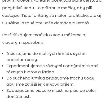
prvým krokom. Fontány poskytujú stále čerstvú a
pohyblivú vodu. To pritahuje mačky, aby pili
častejšie. Tieto fontány sú nielen praktické, ale aj
vizuálne lákavé pre vaše domáce zvieratá.
Rozšíriť záujem mačiek o vodu môžeme aj
viacerými spôsobmi:
Investujeme do mokrých krmív s vyšším
podielom vody.
Experimentujeme s rôznymi vodnými miskami
rôznych tvarov a farieb.
Do suchého krmiva pridávame trochu vody,
aby sme zvýšili jej celkový príjem.
Zabezpečíme viacero miest na pitie po celej
domácnosti.