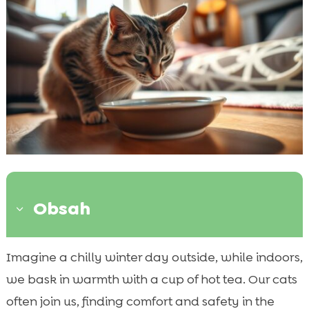
Obsah
3
Význam hydratácie pre mačky
Imagine a chilly winter day outside, while indoors,

Vplyv vykurovania na pitný režim mačky
we bask in warmth with a cup of hot tea. Our cats

Teplotné zmeny a ich vplyv na mačky
often join us, finding comfort and safety in the
