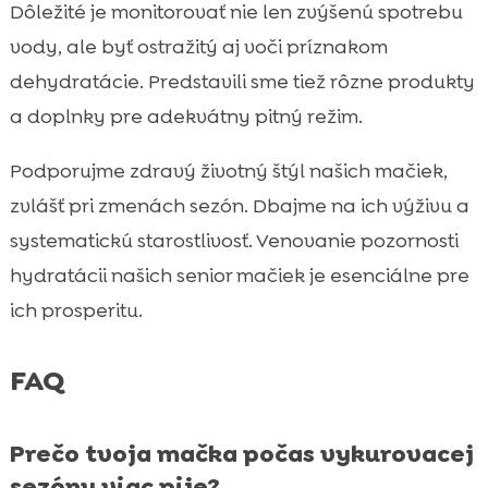
Dôležité je monitorovať nie len zvýšenú spotrebu
vody, ale byť ostražitý aj voči príznakom
dehydratácie. Predstavili sme tiež rôzne produkty
a doplnky pre adekvátny pitný režim.
Podporujme zdravý životný štýl našich mačiek,
zvlášť pri zmenách sezón. Dbajme na ich výživu a
systematickú starostlivosť. Venovanie pozornosti
hydratácii našich senior mačiek je esenciálne pre
ich prosperitu.
FAQ
Prečo tvoja mačka počas vykurovacej
sezóny viac pije?