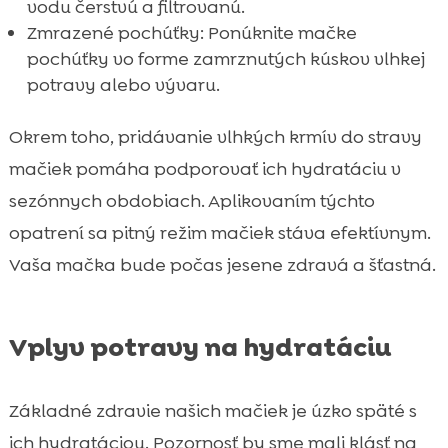
vodu čerstvú a filtrovanú.
Zmrazené pochúťky: Ponúknite mačke
pochúťky vo forme zamrznutých kúskov vlhkej
potravy alebo vývaru.
Okrem toho, pridávanie vlhkých krmív do stravy
mačiek pomáha podporovať ich hydratáciu v
sezónnych obdobiach. Aplikovaním týchto
opatrení sa pitný režim mačiek stáva efektívnym.
Vaša mačka bude počas jesene zdravá a šťastná.
Vplyv potravy na hydratáciu
Základné zdravie našich mačiek je úzko späté s
ich hydratáciou. Pozornosť by sme mali klásť na