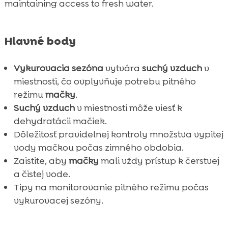
maintaining access to fresh water.
Hlavné body
Vykurovacia sezóna
vytvára
suchý vzduch
v
miestnosti, čo ovplyvňuje potrebu pitného
režimu
mačky
.
Suchý vzduch
v miestnosti môže viesť k
dehydratácii mačiek.
Dôležitosť pravidelnej kontroly množstva vypitej
vody mačkou počas zimného obdobia.
Zaistite, aby
mačky
mali vždy prístup k čerstvej
a čistej vode.
Tipy na monitorovanie pitného režimu počas
vykurovacej sezóny.