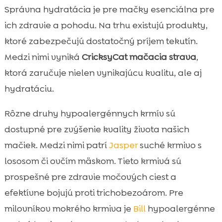
Správna hydratácia je pre mačky esenciálna pre
ich zdravie a pohodu. Na trhu existujú produkty,
ktoré zabezpečujú dostatočný príjem tekutín.
Medzi nimi vyniká
CricksyCat mačacia strava
,
ktorá zaručuje nielen vynikajúcu kvalitu, ale aj
hydratáciu.
Rôzne druhy hypoalergénnych krmív sú
dostupné pre zvýšenie kvality života našich
mačiek. Medzi nimi patrí
Jasper
suché krmivo s
lososom či ovčím mäskom. Tieto krmivá sú
prospešné pre zdravie močových ciest a
efektívne bojujú proti trichobezoárom. Pre
milovníkov mokrého krmiva je
Bill
hypoalergénne