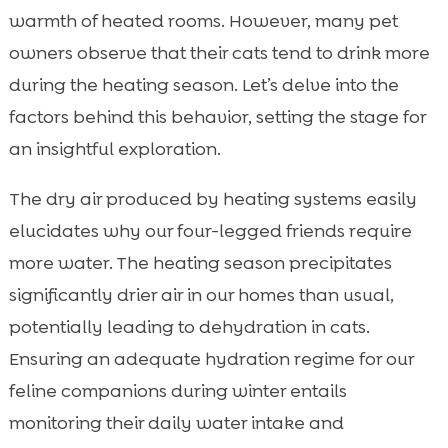
Príznaky dehydratácie u mačiek
warmth of heated rooms. However, many pet

Skryté zdroje vody pre mačky
owners observe that their cats tend to drink more

Produkty pre udržanie hydratácie mačiek
during the heating season. Let’s delve into the

Plynulé prechody medzi sezónami
factors behind this behavior, setting the stage for

Doplnky pre zdravie močiárstva

an insightful exploration.
Pitný režim mačky na jeseň

The dry air produced by heating systems easily
Vplyv potravy na hydratáciu

elucidates why our four-legged friends require
Purrfect Life stelivo pre mačky a hygiena

more water. The heating season precipitates
Ako povzbudiť mačku k pitiu viac vody

significantly drier air in our homes than usual,
Starostlivosť o staršie mačky

potentially leading to dehydration in cats.
Záver

FAQ
Ensuring an adequate hydration regime for our

feline companions during winter entails
monitoring their daily water intake and