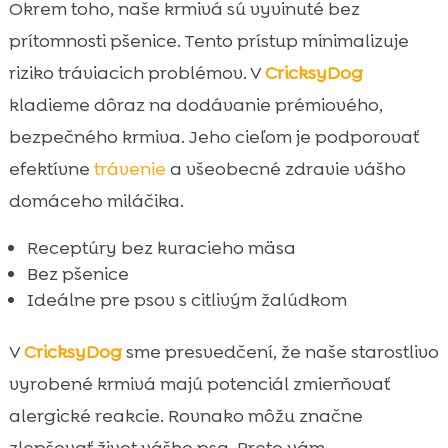
Okrem toho, naše krmivá sú vyvinuté bez
prítomnosti pšenice. Tento prístup minimalizuje
riziko tráviacich problémov. V
CricksyDog
kladieme dôraz na dodávanie prémiového,
bezpečného krmiva. Jeho cieľom je podporovať
efektívne
trávenie
a všeobecné zdravie vášho
domáceho miláčika.
Receptúry bez kuracieho mäsa
Bez pšenice
Ideálne pre psov s citlivým žalúdkom
V
CricksyDog
sme presvedčení, že naše starostlivo
vyrobené krmivá majú potenciál zmierňovať
alergické reakcie. Rovnako môžu značne