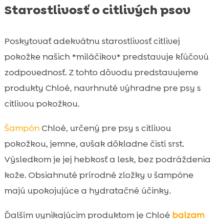
Starostlivosť o citlivých psov
Poskytovať adekvátnu starostlivosť citlivej
pokožke našich *miláčikov* predstavuje kľúčovú
zodpovednosť. Z tohto dôvodu predstavujeme
produkty Chloé, navrhnuté výhradne pre psy s
citlivou pokožkou.
Šampón
Chloé, určený pre psy s citlivou
pokožkou, jemne, avšak dôkladne čistí srst.
Výsledkom je jej hebkosť a lesk, bez podráždenia
kože. Obsiahnuté prírodné zložky v šampóne
majú upokojujúce a hydratačné účinky.
Ďalším vynikajúcim produktom je Chloé
balzam