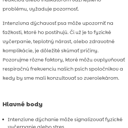
Kedy vyhľadať veterinárnu pomoc

problému, vyžaduje pozornosť.
Ako pomôcť psovi v lete

Intenzívna dýchavosť psa môže upozorniť na
Význam správneho krmiva

ťažkosti, ktoré ho postihujú. Či už je to fyzické
Hypoalergénne možnosti od CricksyDog

CricksyDog mokré krmivo Ely
vyčerpanie, teplotný nárast, alebo zdravotné

MeatLover pochúťky
komplikácie, je dôležité skúmať príčiny.

Twinky vitamíny a ich výhody
Pozorujme rôzne faktory, ktoré môžu ovplyvňovať

Starostlivosť o citlivých psov
respiračnú frekvenciu našich psích spoločníkov a

Význam dentálnej starostlivosti
kedy by sme mali konzultovať so zverolekárom.

Záver

FAQ

Hlavné body
Intenzívne dýchanie môže signalizovať fyzické
vyčerpanie alebo stres.