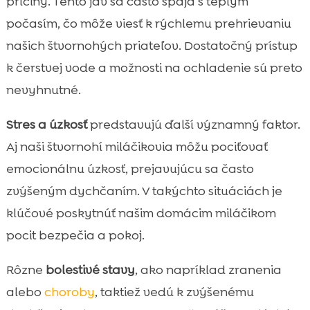
príčiny. Tento jav sa často spája s teplým
počasím, čo môže viesť k rýchlemu prehrievaniu
našich štvornohých priateľov. Dostatočný prístup
k čerstvej vode a možnosti na ochladenie sú preto
nevyhnutné.
Stres a úzkosť
predstavujú ďalší významný faktor.
Aj naši štvornohí miláčikovia môžu pociťovať
emocionálnu úzkosť, prejavujúcu sa často
zvýšeným dychčaním. V takýchto situáciách je
klúčové poskytnúť našim domácim miláčikom
pocit bezpečia a pokoj.
Rôzne
bolestivé stavy
, ako napríklad zranenia
alebo
choroby
, taktiež vedú k zvýšenému