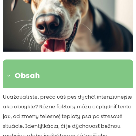
Obsah
3
Úvod do problematiky zvýšeného
Uvažovali ste, prečo váš pes dychčí intenzívnejšie

dychčania
ako obvykle? Rôzne faktory môžu ovplyvniť tento
Možné príčiny zvýšeného dychčania

jav, od zmeny telesnej teploty psa po stresové
Zdravotné dôvody pre zvýšené dychčanie

situácie. Identifikácia, či je dýchavosť bežnou
Zvýšené dychčanie psa leto

reakciou alebo indikátorom vážnejšieho