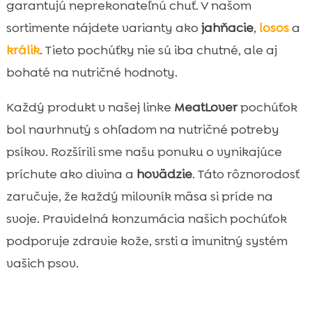
garantujú neprekonateľnú chuť. V našom
sortimente nájdete varianty ako
jahňacie
,
losos
a
králik
. Tieto pochúťky nie sú iba chutné, ale aj
bohaté na nutričné hodnoty.
Každý produkt v našej linke
MeatLover
pochúťok
bol navrhnutý s ohľadom na nutričné potreby
psíkov. Rozšírili sme našu ponuku o vynikajúce
príchute ako divina a
hovädzie
. Táto rôznorodosť
zaručuje, že každý milovník mäsa si príde na
svoje. Pravidelná konzumácia našich pochúťok
podporuje zdravie kože, srsti a imunitný systém
vašich psov.