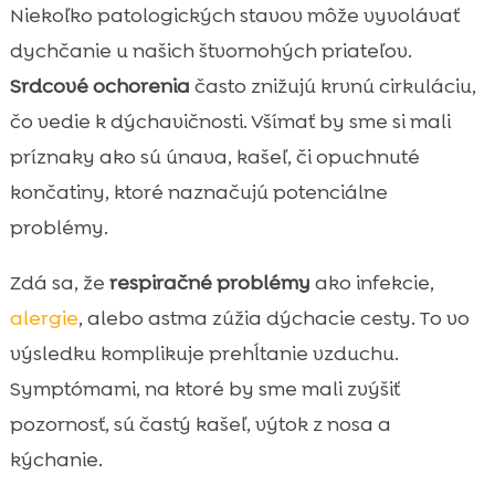
Niekoľko patologických stavov môže vyvolávať
dychčanie u našich štvornohých priateľov.
Srdcové ochorenia
často znižujú krvnú cirkuláciu,
čo vedie k dýchavičnosti. Všímať by sme si mali
príznaky ako sú únava, kašeľ, či opuchnuté
končatiny, ktoré naznačujú potenciálne
problémy.
Zdá sa, že
respiračné problémy
ako infekcie,
alergie
, alebo astma zúžia dýchacie cesty. To vo
výsledku komplikuje prehĺtanie vzduchu.
Symptómami, na ktoré by sme mali zvýšiť
pozornosť, sú častý kašeľ, výtok z nosa a
kýchanie.