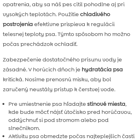
opatrenia, aby sa náš pes cítil pohodlne aj pri
vysokých teplotách. Použitie
chladivého
postrojenia
efektívne prispieva k regulácii
telesnej teploty psa. Týmto spôsobom ho možno
počas prechádzok ochladiť.
Zabezpečenie dostatočného prísunu vody je
zásadné. V horúcich dňoch je
hydratácia psa
kritická. Nosíme prenosnú misku, aby bol
zaručený neustály prístup k čerstvej vode.
Pre umiestnenie psa hľadajte
stínové miesta
,
kde bude môcť nájsť útočisko pred horúčavou,
oddýchnuť si pod stromom alebo pod
slnečníkom.
Aktivitu psa obmedzte počas najteplejších častí