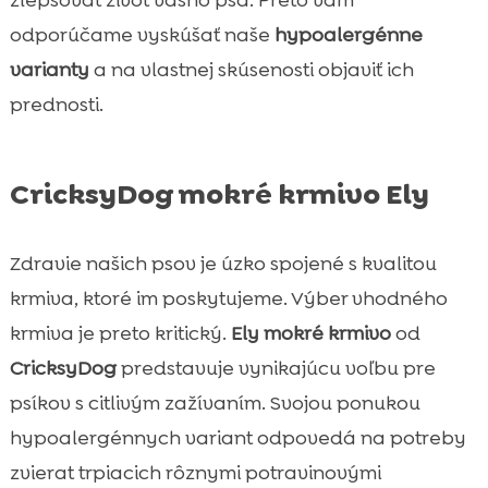
zlepšovať život vášho psa. Preto vám
odporúčame vyskúšať naše
hypoalergénne
varianty
a na vlastnej skúsenosti objaviť ich
prednosti.
CricksyDog mokré krmivo Ely
Zdravie našich psov je úzko spojené s kvalitou
krmiva, ktoré im poskytujeme. Výber vhodného
krmiva je preto kritický.
Ely mokré krmivo
od
CricksyDog
predstavuje vynikajúcu voľbu pre
psíkov s citlivým zažívaním. Svojou ponukou
hypoalergénnych variant odpovedá na potreby
zvierat trpiacich rôznymi potravinovými