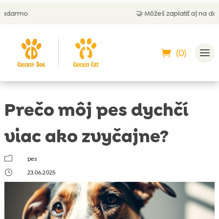
🤝 Môžeš zaplatiť aj na dobierku
(0)
Prečo môj pes dychčí
viac ako zvyčajne?
m
pes
}
23.06.2025