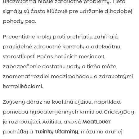
ukazovať na hlbšie zdravotné problémy. Tieto
signály sú často kľúčové pre udržanie dlhodobej
pohody psa.
Preventívne kroky proti prehriatiu zahŕňajú
pravidelné zdravotné kontroly a adekvátnu
starostlivosť. Počas horúcich mesiacov,
zabezpečenie dostatku vody a tieňa môže
znamenať rozdiel medzi pohodou a zdravotnými
komplikáciami.
Zvýšený dôraz na kvalitnú výživu, napríklad
pomocou hypoalergénnych krmív od CricksyDog,
je rozhodujúci. Aditíva, ako sú
MeatLover
pochúťky a
Twinky vitamíny
, môžu na druhej