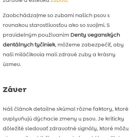
zdravie a estetiku
zubov
.
Zaobchádzajme so zubami našich psov s
rovnakou starostlivosťou ako so svojimi. S
pravidelným používaním
Denty veganských
dentálnych tyčiniek
, môžeme zabezpečiť, aby
naši miláčikovia mali zdravé zuby a krásny
úsmev.
Záver
Náš článok detailne skúmal rôzne faktory, ktoré
ovplyvňujú dýchacie zmeny u psov. Je kriticky
dôležité sledovať zdravotné signály, ktoré môžu