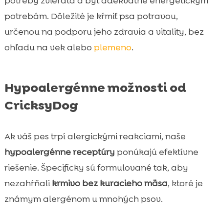
potreby zvieraťa a byť adekvátne energetickým
potrebám. Dôležité je kŕmiť psa potravou,
určenou na podporu jeho zdravia a vitality, bez
ohľadu na vek alebo
plemeno
.
Hypoalergénne možnosti od
CricksyDog
Ak váš pes trpí alergickými reakciami, naše
hypoalergénne receptúry
ponúkajú efektívne
riešenie. Špecificky sú formulované tak, aby
nezahŕňali
krmivo bez kuracieho mäsa
, ktoré je
známym alergénom u mnohých psov.