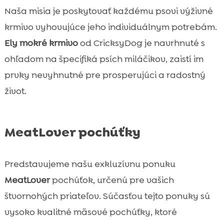
Naša misia je poskytovať každému psovi výživné
krmivo vyhovujúce jeho individuálnym potrebám.
Ely mokré krmivo
od CricksyDog je navrhnuté s
ohľadom na špecifiká psích miláčikov, zaistí im
prvky nevyhnutné pre prosperujúci a radostný
život.
MeatLover pochúťky
Predstavujeme našu exkluzívnu ponuku
MeatLover
pochúťok, určenú pre vašich
štvornohých priateľov. Súčasťou tejto ponuky sú
vysoko kvalitné mäsové pochúťky, ktoré