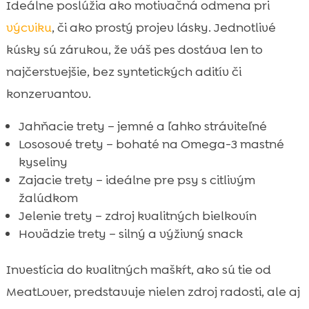
Ideálne poslúžia ako motivačná odmena pri
výcviku
, či ako prostý projev lásky. Jednotlivé
kúsky sú zárukou, že váš pes dostáva len to
najčerstvejšie, bez syntetických aditív či
konzervantov.
Jahňacie trety – jemné a ľahko stráviteľné
Lososové trety – bohaté na Omega-3 mastné
kyseliny
Zajacie trety – ideálne pre psy s citlivým
žalúdkom
Jelenie trety – zdroj kvalitných bielkovín
Hovädzie trety – silný a výživný snack
Investícia do kvalitných maškŕt, ako sú tie od
MeatLover, predstavuje nielen zdroj radosti, ale aj