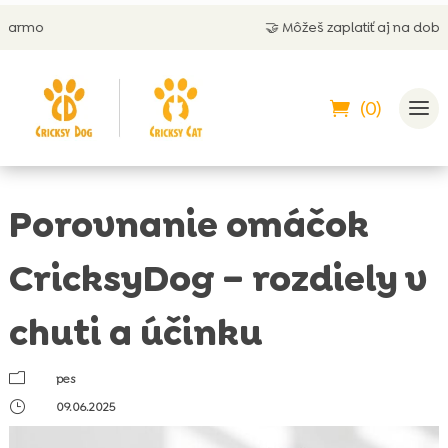
🤝 Môžeš zaplatiť aj na dobierku
(0)
Porovnanie omáčok
CricksyDog – rozdiely v
chuti a účinku
m
pes
}
09.06.2025