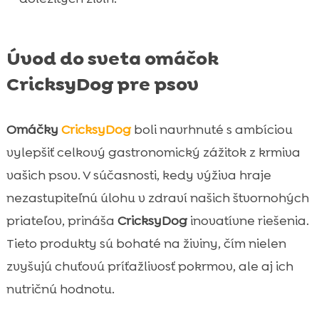
Záver

FAQ

Úvod do sveta omáčok
CricksyDog pre psov
Omáčky
CricksyDog
boli navrhnuté s ambíciou
vylepšiť celkový gastronomický zážitok z krmiva
vašich psov. V súčasnosti, kedy výživa hraje
nezastupiteľnú úlohu v zdraví našich štvornohých
priateľov, prináša
CricksyDog
inovatívne riešenia.
Tieto produkty sú bohaté na živiny, čím nielen
zvyšujú chuťovú príťažlivosť pokrmov, ale aj ich
nutričnú hodnotu.