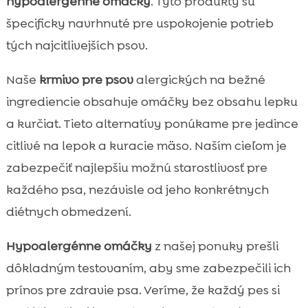
hypoalergénne omáčky
. Tyto produkty sú
špecificky navrhnuté pre uspokojenie potrieb
tých najcitlivejších psov.
Naše
krmivo pre psov
alergických na bežné
ingrediencie obsahuje omáčky bez obsahu lepku
a kurčiat. Tieto alternatívy ponúkame pre jedince
citlivé na lepok a kuracie mäso. Naším cieľom je
zabezpečiť najlepšiu možnú starostlivosť pre
každého psa, nezávisle od jeho konkrétnych
diétnych obmedzení.
Hypoalergénne omáčky
z našej ponuky prešli
dôkladným testovaním, aby sme zabezpečili ich
prínos pre zdravie psa. Veríme, že každý pes si