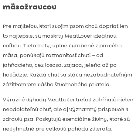
mäsožravcov
Pre majiteľov, ktorí svojim psom chcú dopriať len
to najlepšie, sú maškrty MeatLover ideálnou
voľbou. Tieto trety, úplne vyrobené z pravého
mäsa, ponúkajú rozmanitosť chutí – od
jahňacieho, cez lososa, zajaca, jeleňa až po
hovädzie. Každá chuť sa stáva nezabudnuteľným
zážitkom pre vášho štvornohého priateľa.
Výrazné výhody MeatLover treťov zahŕňajú nielen
neodolateľnú chuť, ale aj významný príspevok k
zdraviu psa. Poskytujú esenciálne živiny, ktoré sú
nevyhnutné pre celkovú pohodu zvieraťa.