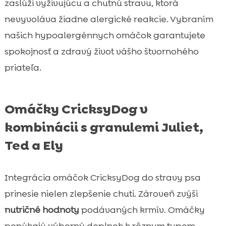
zaslúži vyživujúcu a chutnú stravu, ktorá
nevyvoláva žiadne alergické reakcie. Vybraním
našich hypoalergénnych omáčok garantujete
spokojnosť a zdravý život vášho štvornohého
priateľa.
Omáčky CricksyDog v
kombinácii s granulemi Juliet,
Ted a Ely
Integrácia omáčok CricksyDog do stravy psa
prinesie nielen zlepšenie chuti. Zároveň zvýši
nutričné hodnoty
podávaných krmív. Omáčky
ponúkajú výborný doplnok k rôznym typom