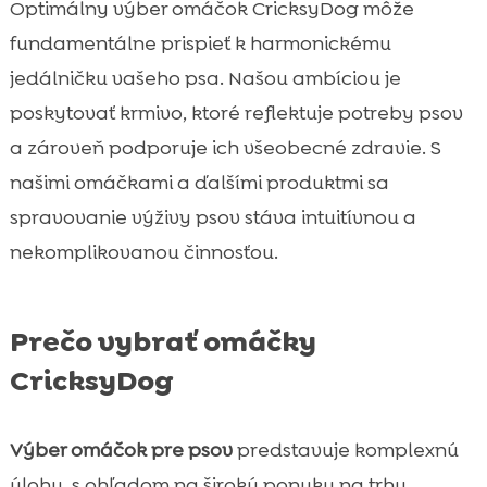
Optimálny výber omáčok CricksyDog môže
fundamentálne prispieť k harmonickému
jedálničku vašeho psa. Našou ambíciou je
poskytovať krmivo, ktoré reflektuje potreby psov
a zároveň podporuje ich všeobecné zdravie. S
našimi omáčkami a ďalšími produktmi sa
spravovanie výživy psov stáva intuitívnou a
nekomplikovanou činnosťou.
Prečo vybrať omáčky
CricksyDog
Výber omáčok pre psov
predstavuje komplexnú
úlohu, s ohľadom na širokú ponuku na trhu.