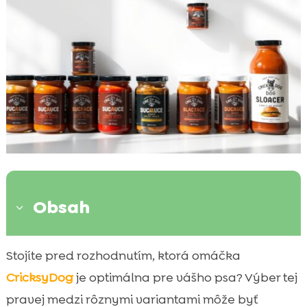
Obsah
3
Úvod do sveta omáčok CricksyDog pre
Stojíte pred rozhodnutím, ktorá omáčka

psov
CricksyDog
je optimálna pre vášho psa? Výber tej
Prečo vybrať omáčky CricksyDog

pravej medzi rôznymi variantami môže byť