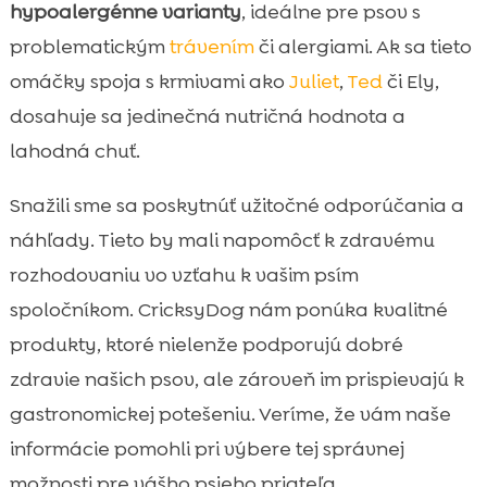
hypoalergénne varianty
, ideálne pre psov s
problematickým
trávením
či alergiami. Ak sa tieto
omáčky spoja s krmivami ako
Juliet
,
Ted
či Ely,
dosahuje sa jedinečná nutričná hodnota a
lahodná chuť.
Snažili sme sa poskytnúť užitočné odporúčania a
náhľady. Tieto by mali napomôcť k zdravému
rozhodovaniu vo vzťahu k vašim psím
spoločníkom. CricksyDog nám ponúka kvalitné
produkty, ktoré nielenže podporujú dobré
zdravie našich psov, ale zároveň im prispievajú k
gastronomickej potešeniu. Veríme, že vám naše
informácie pomohli pri výbere tej správnej
možnosti pre vášho psieho priateľa.