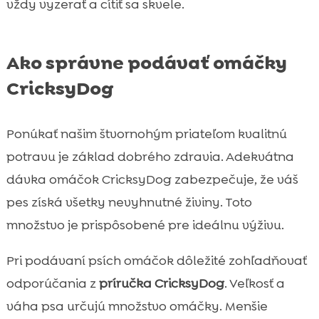
vždy vyzerať a cítiť sa skvele.
Ako správne podávať omáčky
CricksyDog
Ponúkať našim štvornohým priateľom kvalitnú
potravu je základ dobrého zdravia. Adekvátna
dávka omáčok CricksyDog zabezpečuje, že váš
pes získá všetky nevyhnutné živiny. Toto
množstvo je prispôsobené pre ideálnu výživu.
Pri podávaní psích omáčok dôležité zohľadňovať
odporúčania z
príručka CricksyDog
. Veľkosť a
váha psa určujú množstvo omáčky. Menšie