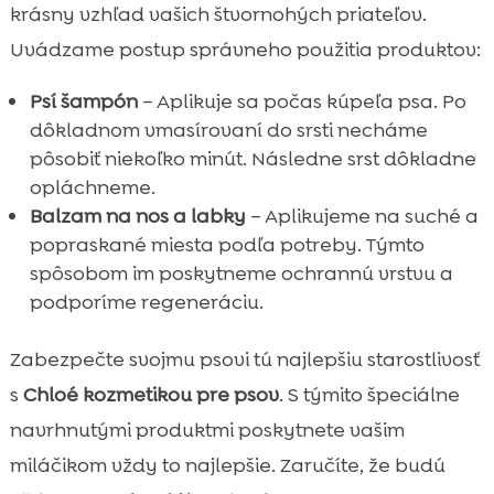
krásny vzhľad vašich štvornohých priateľov.
Uvádzame postup správneho použitia produktov:
Psí šampón
– Aplikuje sa počas kúpeľa psa. Po
dôkladnom vmasírovaní do srsti necháme
pôsobiť niekoľko minút. Následne srst dôkladne
opláchneme.
Balzam na nos a labky
– Aplikujeme na suché a
popraskané miesta podľa potreby. Týmto
spôsobom im poskytneme ochrannú vrstvu a
podporíme regeneráciu.
Zabezpečte svojmu psovi tú najlepšiu starostlivosť
s
Chloé kozmetikou pre psov
. S týmito špeciálne
navrhnutými produktmi poskytnete vašim
miláčikom vždy to najlepšie. Zaručíte, že budú