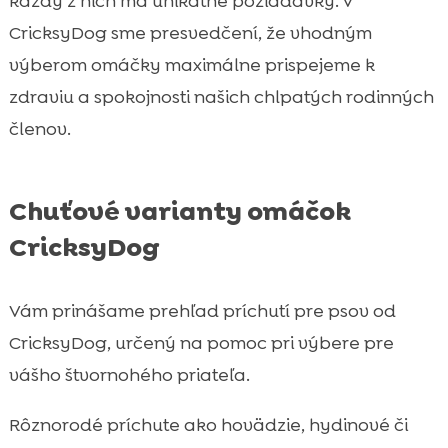
každý z nich má unikátne požiadavky. V
CricksyDog sme presvedčení, že vhodným
výberom omáčky maximálne prispejeme k
zdraviu a spokojnosti našich chlpatých rodinných
členov.
Chuťové varianty omáčok
CricksyDog
Vám prinášame prehľad príchutí pre psov od
CricksyDog, určený na pomoc pri výbere pre
vášho štvornohého priateľa.
Rôznorodé príchute ako hovädzie, hydinové či