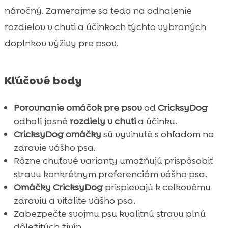
Rozdiely medzi omáčkami CricksyDog pre

náročný. Zamerajme sa teda na odhalenie
psov
rozdielov v chuti a účinkoch týchto vybraných
Chuťové varianty omáčok CricksyDog

doplnkov výživy pre psov.
Účinky omáčok CricksyDog na zdravie psa

Hypoalergénne možnosti CricksyDog

Kľúčové body
Omáčky CricksyDog v kombinácii s

granulemi Juliet, Ted a Ely
Porovnanie omáčok pre psov
od
CricksyDog
Friky pamlsky a ich vhodnosť pre vašeho

odhalí jasné
rozdiely v chuti
a účinku.
psa
CricksyDog omáčky
sú vyvinuté s ohľadom na
MeatLover trety pre skutočných

zdravie vášho psa.
mäsožravcov
Rôzne chuťové varianty umožňujú prispôsobiť
Twinky vitamíny pre celkové zdravie

stravu konkrétnym preferenciám vášho psa.
Kozmetické produkty CricksyDog – Chloé
Omáčky CricksyDog
prispievajú k celkovému

šampón a balzam na nos a labky
zdraviu a vitalite vášho psa.
Zabezpečte svojmu psu kvalitnú stravu plnú
Ako správne podávať omáčky CricksyDog

dôležitých živín.