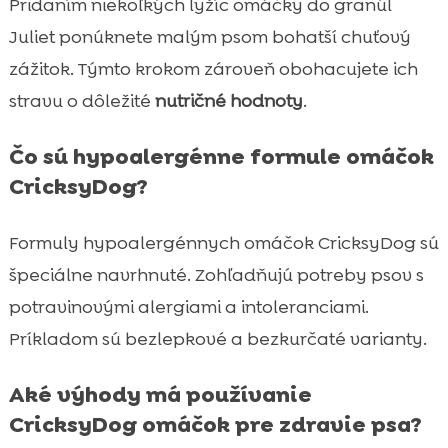
Pridaním niekoľkých lyžíc omáčky do granúl
Juliet ponúknete malým psom bohatší chuťový
zážitok. Týmto krokom zároveň obohacujete ich
stravu o dôležité
nutričné hodnoty
.
Čo sú hypoalergénne formule omáčok
CricksyDog?
Formuly hypoalergénnych omáčok CricksyDog sú
špeciálne navrhnuté. Zohľadňujú potreby psov s
potravinovými alergiami a intoleranciami.
Príkladom sú bezlepkové a bezkurčaté varianty.
Aké výhody má používanie
CricksyDog omáčok pre zdravie psa?