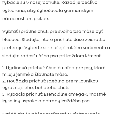
rybacie sú v našej ponuke. Každá je pečlivo
vytvorená, aby vyhovovala gurmánskym
náročnostiam psíkov.
Vybrať správne chutí pre svojho psa môže byť
kľúčové. Sledujte, ktoré príchute vaše zvieratko
preferuje. Vyberte si z našej širokého sortimentu a
sledujte radosť vášho psa pri každom kŕmení!
Hydinová príchuť: Skvelá voľba pre psy, ktoré
milujú jemné a šťavnaté mäso.
Hovädzia príchuť: Ideálna pre milovníkov
výraznejšieho, bohatého chuti.
Rybacia príchuť: Esenciálne omega-3 mastné
kyseliny uspokoja potreby každého psa.
Každá chuť z nášho sortimentu CricksyDog je