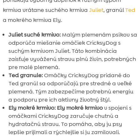
krmiva vrátane suchého krmiva
Juliet
, granúl
Ted
a mokrého krmiva Ely.
Juliet suché krmivo:
Malým plemenám psíkov sa
odporúča miešanie omáčiek CricksyDog s
suchým krmivom Juliet. Táto kombinácia
zaisťuje vyváženú stravu plnú živín, potrebných
pre malé plemená.
Ted granule:
Omáčky CricksyDog pridané do
Ted granúl sa odporúčajú pre stredné a veľké
plemená. Tým zabezpečíme potrebnú energiu
a podporu pre ich aktívny životný štýl.
Ely mokré krmivo:
Ely mokré krmivo
v spojení s
omáčkami CricksyDog zaručuje chutnú a
hydratačnú stravu. To pomáha, aby ju psy
lepšie prijímali a rýchlejšie si ju zamilovali.