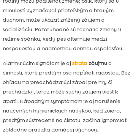
rodiny môžu podliehať zmene; psík, ktorý sa v
minulosti vyznačoval priateľským a hravým
duchom, môže ukázať znížený záujem o
socializáciu. Pozoruhodné sú rovnako zmeny v
režime spánku, kedy pes alternuje medzi
nespavosťou a nadmernou dennou ospalosťou.
Alarmujúcim signálom je aj
strata
záujmu
o
činnosti, ktoré predtým psa napĺňali radosťou. Bez
ohľadu na predchádzajúci zápal pre hry či
prechádzky, teraz môže suchý záujem viesť k
apatii. Nápadným symptómom je aj narušenie
naučených hygienických návykov, keď zviera,
predtým sústredené na čistotu, začína ignorovať
základné pravidlá domácej výchovy.