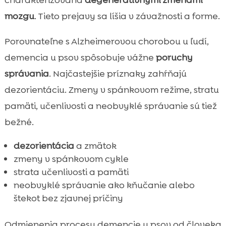
mozgu
. Tieto prejavy sa líšia v závažnosti a forme.
Porovnateľne s Alzheimerovou chorobou u ľudí,
demencia u psov spôsobuje vážne
poruchy
správania
. Najčastejšie príznaky zahŕňajú
dezorientáciu. Zmeny v spánkovom režime, stratu
pamäti, učenlivosti a neobvyklé správanie sú tiež
bežné.
dezorientácia
a zmätok
zmeny v spánkovom cykle
strata učenlivosti a pamäti
neobvyklé správanie ako kňučanie alebo
štekot bez zjavnej príčiny
Odmienenia procesu demencie u psov od človeka