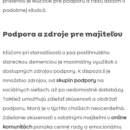
príbehov je klúčové pre podporu a radu ďalším v
podobnej situácii.
Podpora a zdroje pre majiteľov
Kľúčom pri starostlivosti o psa postihnutého
stareckou demenciou je maximálny využitok z
dostupných zdrojov podpory. K dispozícii je
množstvo zdrojov, od
skupín podpory
na
sociálnych sieťach, až po vedomostné databázy.
Taktiež umožňujú zdieľať skúsenosti a obdržať
podporu, ktorá je v týchto chvíľach neoceniteľná.
Zdieľanie skúseností s ostatnými majiteľmi v
online
komunitách
ponúka cenné rady a emocionálnu