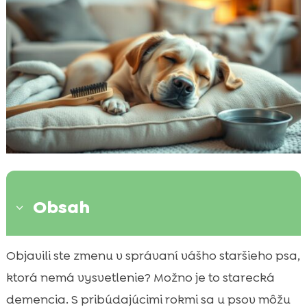
Obsah
3
Čo je pes starecká demencia?
Objavili ste zmenu v správaní vášho staršieho psa,

Príčiny stareckej demencie u psov
ktorá nemá vysvetlenie? Možno je to starecká

Prvé príznaky stareckej demencie
demencia. S pribúdajúcimi rokmi sa u psov môžu
