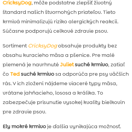
CricksyDog
, môže podstatne zlepšiť životný
štandard našich štvornohých priateľov. Tieto
krmivá minimalizujú riziko alergických reakcií.
Súčasne podporujú celkové zdravie psov.
Sortiment
CricksyDog
obsahuje produkty bez
obsahu kuracieho mäsa a pšenice. Pre malé
plemená je navrhnuté
Juliet
suché krmivo
, zatiaľ
čo
Ted
suché krmivo
sa odporúča pre psy väčších
rás. V ich zložení nájdeme viaceré typy mäsa,
vrátane jahňacieho, lososa a králika. To
zabezpečuje prisunutie vysokej kvality bielkovín
pre zdravie psov.
Ely mokré krmivo
je ďalšia vynikajúca možnosť.