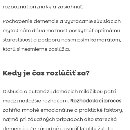
rozpoznať príznaky a zasiahnuť.
Pochopenie demencie a vyvracanie súvisiacich
mýtov nám dáva možnosť poskytnúť optimálnu
starostlivosť a podporu našim psím kamarátom,
ktorú si nesmierne zaslúžia.
Kedy je čas rozlúčiť sa?
Diskusia o eutanázii domácich miláčikov patrí
medzi najťažšie rozhovory.
Rozhodovací proces
zahŕňa mnohé emocionálne a praktické faktory,
najmä pri závažných prípadoch ako starecká
demencia. Je zásadné posúdiť kvalitu života