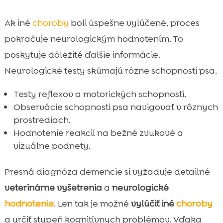
Ak iné
choroby
boli úspešne vylúčené, proces
pokračuje neurologickým hodnotením. To
poskytuje dôležité ďalšie informácie.
Neurologické testy skúmajú rôzne schopnosti psa.
Testy reflexov a motorických schopností.
Observácie schopnosti psa navigovať v rôznych
prostrediach.
Hodnotenie reakcií na bežné zvukové a
vizuálne podnety.
Presná diagnóza demencie si vyžaduje detailné
veterinárne vyšetrenia
a
neurologické
hodnotenie
. Len tak je možné
vylúčiť iné
choroby
a určiť stupeň kognitívnych problémov. Vďaka