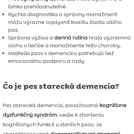
FAQ

ľahko prehliadnuteľné.
Rýchla diagnostika a správny manažment
môžu výrazne ovplyvniť kvalitu života vášho
psa.
Správna výživa a
denná rutina
hrajú významnú
úlohu v liečbe a manažmente tejto choroby.
Majitelia psov s demenciou potrebujú tiež
emocionálnu podporu a rady.
Čo je pes starecká demencia?
Pes starecká demencia, považovaná
kognitívne
dysfunkčný syndróm
, vedie k zhoršeniu
kognitívnych funkcií u starších psov. Je
charakterizovaná
degeneratívnymi zmenami