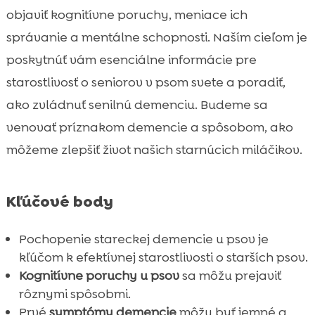
Diagnostikovanie demencie u psov
objaviť kognitívne poruchy, meniace ich

Liečba a manažment stareckej demencie
správanie a mentálne schopnosti. Naším cieľom je

Úloha výživy pri demencii u psov
poskytnúť vám esenciálne informácie pre

Ako sa postarať o psa so stareckou
starostlivosť o seniorov v psom svete a poradiť,

demenciou
ako zvládnuť senilnú demenciu. Budeme sa
Emocionálny vplyv na majiteľov

venovať príznakom demencie a spôsobom, ako
Preventívne opatrenia proti stareckej

môžeme zlepšiť život našich starnúcich miláčikov.
demencii
Prípadová štúdia: Život so psom so

stareckou demenciou
Kľúčové body
Podpora a zdroje pre majiteľov

Pochopenie stareckej demencie u psov je
Časté mylné predstavy o stareckej

kľúčom k efektívnej starostlivosti o starších psov.
demencii u psov
Kognitívne poruchy u psov
sa môžu prejaviť
Kedy je čas rozlúčiť sa?

rôznymi spôsobmi.
Záver

Prvé
symptómy demencie
môžu byť jemné a