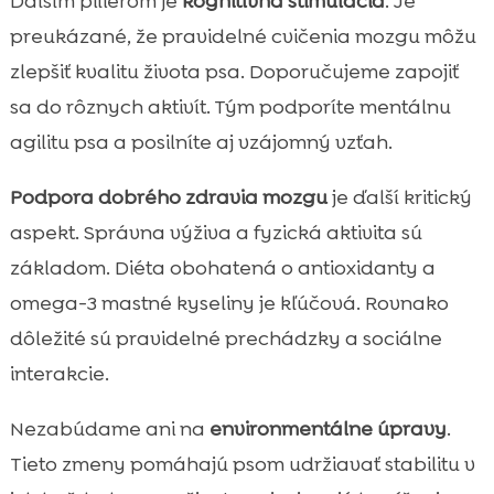
Ďalším pilierom je
kognitívna stimulácia
. Je
preukázané, že pravidelné cvičenia mozgu môžu
zlepšiť kvalitu života psa. Doporučujeme zapojiť
sa do rôznych aktivít. Tým podporíte mentálnu
agilitu psa a posilníte aj vzájomný vzťah.
Podpora dobrého zdravia mozgu
je ďalší kritický
aspekt. Správna výživa a fyzická aktivita sú
základom. Diéta obohatená o antioxidanty a
omega-3 mastné kyseliny je kľúčová. Rovnako
dôležité sú pravidelné prechádzky a sociálne
interakcie.
Nezabúdame ani na
environmentálne úpravy
.
Tieto zmeny pomáhajú psom udržiavať stabilitu v