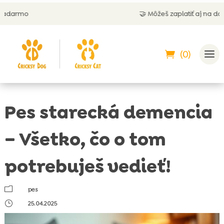
🤝 Môžeš zaplatiť aj na dobierku
(0)
Pes starecká demencia
– Všetko, čo o tom
potrebuješ vedieť!
m
pes
}
25.04.2025