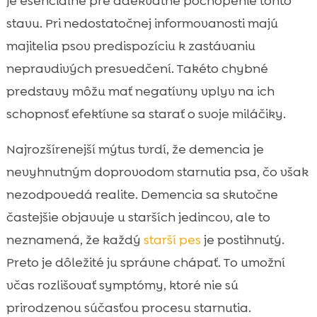
je esenciálne pre adekvátne pochopenie tohto
stavu. Pri nedostatočnej informovanosti majú
majitelia psov predispozíciu k zastávaniu
nepravdivých presvedčení. Takéto chybné
predstavy môžu mať negatívny vplyv na ich
schopnosť efektívne sa starať o svoje miláčiky.
Najrozšírenejší mýtus tvrdí, že demencia je
nevyhnutným doprovodom starnutia psa, čo však
nezodpovedá realite. Demencia sa skutočne
častejšie objavuje u starších jedincov, ale to
neznamená, že každý
starší pes
je postihnutý.
Preto je dôležité ju správne chápať. To umožní
včas rozlišovať symptómy, ktoré nie sú
prirodzenou súčasťou procesu starnutia.