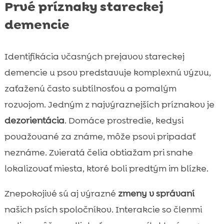
Prvé príznaky stareckej
demencie
Identifikácia včasných prejavov stareckej
demencie u psov predstavuje komplexnú výzvu,
zaťaženú často subtílnosťou a pomalým
rozvojom. Jedným z najvýraznejších príznakov je
dezorientácia
. Domáce prostredie, kedysi
považované za známe, môže psovi pripadať
neznáme. Zvieratá čelia obtiažam pri snahe
lokalizovať miesta, ktoré boli predtým im blízke.
Znepokojivé sú aj výrazné
zmeny v správaní
našich psích spoločníkov. Interakcie so členmi