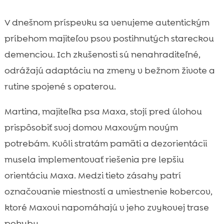
V dnešnom príspevku sa venujeme autentickým
príbehom majiteľov psov postihnutých stareckou
demenciou. Ich zkušenosti sú nenahraditeľné,
odrážajú adaptáciu na zmeny v bežnom živote a
rutine spojené s opaterou.
Martina, majiteľka psa Maxa, stojí pred úlohou
prispôsobiť svoj domov Maxovým novým
potrebám. Kvôli stratám pamäti a dezorientácii
musela implementovať riešenia pre lepšiu
orientáciu Maxa. Medzi tieto zásahy patrí
označovanie miestností a umiestnenie kobercov,
ktoré Maxovi napomáhajú v jeho zvykovej trase
pohybu.