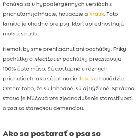
Ponúka sa v hypoalergénnych versiách s
príchuťami jahňacie, hovädzie a
králik
. Toto
krmivo je vhodné pre psy, ktorí uprednostňujú
mokrú stravu.
Nemali by sme prehliadnuť ani pochúťky.
Friky
pochúťky a
MeatLover
pochúťky predstavujú
100% čisté mäso. Sú dostupné v rôznych
príchutiach, ako sú jahňacie,
losos
a hovädzie.
Okrem toho, že sú lahodné, sú aj výživné. Správna
strava je kľúčová pre zjednodušenie starostlivosti
o psa so stareckou demenciou.
Ako sa postarať o psa so