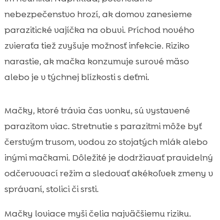
nebezpečenstvo hrozí, ak domov zanesieme
parazitické vajíčka na obuvi. Príchod nového
zvieraťa tiež zvyšuje možnosť infekcie. Riziko
narastie, ak mačka konzumuje surové mäso
alebo je v týchnej blízkosti s deťmi.
Mačky, ktoré trávia čas vonku, sú vystavené
parazitom viac. Stretnutie s parazitmi môže byť
čerstvým trusom, vodou zo stojatých mlák alebo
inými mačkami. Dôležité je dodržiavať pravidelný
odčervovací režim a sledovať akékoľvek zmeny v
správaní, stolici či srsti.
Mačky loviace myši čelia najväčšiemu riziku.