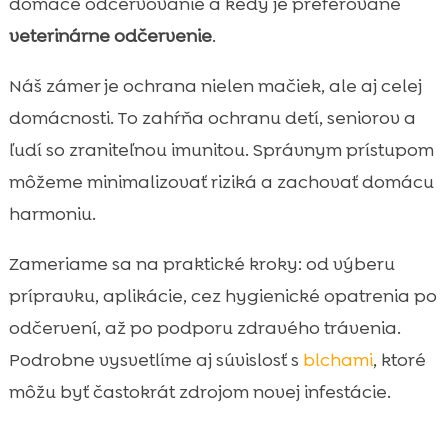
domáce odčervovanie a kedy je preferované
Odčervenie a odber trusu: kedy má zmysel

veterinárne odčervenie
.
parazitologické vyšetrenie
Odčervenie vs. odblšenie: prečo to často

Náš zámer je ochrana nielen mačiek, ale aj celej
riešime spolu
domácnosti. To zahŕňa ochranu detí, seniorov a
Hygiena domácnosti počas odčervovania

ľudí so zraniteľnou imunitou. Správnym prístupom
mačky
môžeme minimalizovať riziká a zachovať domácu
Výživa a trávenie po odčervení: ako

harmoniu.
podporíme črevá mačky
CricksyCat krmivo ako podpora zdravia:

Zameriame sa na praktické kroky: od výberu
hypoalergénne receptúry bez kuracieho
prípravku, aplikácie, cez hygienické opatrenia po
mäsa a pšenice
odčervení, až po podporu zdravého trávenia.
Mačacia toaleta a kontrola parazitov:

prečo záleží aj na podstielke
Podrobne vysvetlíme aj súvislosť s
blchami
, ktoré
Najčastejšie chyby pri odčervovaní mačky
môžu byť častokrát zdrojom novej infestácie.

a ako sa im vyhneme
Záver
