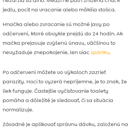
nezdržia sa dlho. Medzi ne patrí znížená chuť k
jedlu, pocit na vracanie alebo mäkšia stolica.
Hnačka alebo zvracanie sú možné javy po
odčervení, ktoré obvykle prejdú do 24 hodín. Ak
mačka prejavuje zvýšenú únavu, väčšinou to
nevyžaduje znepokojenie, len viac
spánku
.
Po odčervení môžete vo výkaloch zazrieť
parazity. Hoci to vyzerá nepríjemne, je to znak, že
liek funguje. Častejšie vyčisťovanie toalety
pomáha a dôležité je sledovať, či sa situácia
normalizuje.
Zásadné je aplikovať správnu dávku, založenú na