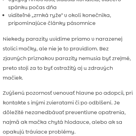
spánku počas dňa
viditeľné „zrnká ryže“ v okolí konečníka,
pripomínajúce články pásomnice
Niekedy parazity uvidíme priamo v narazenej
stolici mačky, ale nie je to pravidlom. Bez
zjavných príznakov parazity nemusia byť zrejmé,
preto stojí za to byť ostražitý aj u zdravých
mačiek.
Zvýšenú pozornosť venovať hlavne po adopcii, pri
kontakte s inými zvieratami či po odblšení. Je
dôležité nezanedbávať preventívne opatrenia,
najmä ak mačka chytá hlodavce, alebo ak sa
opakujú tráviace problémy.