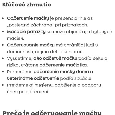
Kľúčové zhrnutie
FAQ

Odčervenie mačky
je prevencia, nie až
„posledná záchrana“ pri príznakoch.
Mačacie parazity
sa môžu objaviť aj u bytových
mačiek.
Odčervovanie mačky
má chrániť aj ľudí v
domácnosti, najmä deti a seniorov.
Vysvetlíme,
ako odčerviť mačku
podľa veku a
rizika, vrátane
odčervenie mačiatka
.
Porovnáme
odčervenie mačky doma
a
veterinárne odčervenie
podľa situácie.
Prejdeme aj hygienu, odblšenie a podporu
čriev po odčervení.
Prečo je odčervovanie mačky