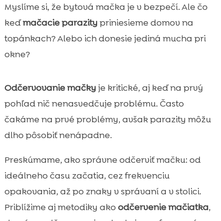
Prečo je odčervovanie mačky dôležité pre
Myslíme si, že bytová mačka je v bezpečí. Ale čo

zdravie celej domácnosti
keď
mačacie parazity
priniesieme domov na
Najčastejšie črevné parazity u mačiek na

topánkach? Alebo ich donesie jediná mucha pri
Slovensku
okne?
Ako zistíme, že mačka môže byť

zavšeňovaná
Odčervovanie mačky
je kritické, aj keď na prvý
odčervenie mačky: kedy začať a ako často

pohľad nič nenasvedčuje problému. Často
ho opakovať
Odčervenie podľa životného štýlu: bytová,
čakáme na prvé problémy, avšak parazity môžu

vonkajšia a poľovníčka
dlho pôsobiť nenápadne.
Formy odčervovacích prípravkov a ako

Preskúmame, ako správne odčerviť mačku: od
vybrať tú správnu
Ako správne podať odčervovaciu tabletku
ideálneho času začatia, cez frekvenciu

bez stresu
opakovania, až po znaky v správaní a v stolici.
Vedľajšie účinky po odčervení a čo je ešte

Priblížime aj metodiky ako
odčervenie mačiatka
,
normálne