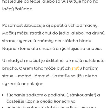
následuje po jedle, alebo sa vyskytuje ráno na
lačný žalúdok.
Pozornosť vzbudzuje aj apetít a vzhľad mačky.
Mačky môžu stratiť chuť do jedla, alebo, na druhú
stranu, vykazujú známky neustáleho hladu.
Napriek tomu ale chudnú a rýchlejšie sa unavia.
U mladých mačiat je viditeľné, ak majú nafúknuté
brucho. Okrem toho môže byť ich
srsť
v horšom
stave – matná, lámavá. Častejšie sa lížu alebo
vyzerajú nepokojne.
šúchanie zadkom o podlahu („sánkovanie“) a
častejšie lízanie okolia konečníka
výkyvy hmotnosti, slabšia kondícia, viacero