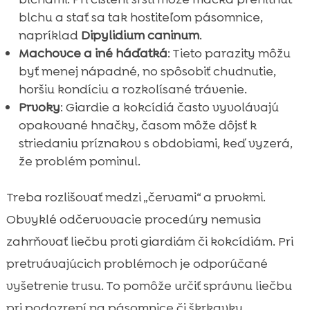
blchu a stať sa tak hostiteľom pásomnice,
napríklad
Dipylidium caninum
.
Machovce a iné háďatká
: Tieto parazity môžu
byť menej nápadné, no spôsobiť chudnutie,
horšiu kondíciu a rozkolísané trávenie.
Prvoky
: Giardie a kokcídiá často vyvolávajú
opakované hnačky, časom môže dôjsť k
striedaniu príznakov s obdobiami, keď vyzerá,
že problém pominul.
Treba rozlišovať medzi „červami“ a prvokmi.
Obvyklé odčervovacie procedúry nemusia
zahrňovať liečbu proti giardiám či kokcídiám. Pri
pretrvávajúcich problémoch je odporúčané
vyšetrenie trusu. To pomôže určiť správnu liečbu
pri podozrení na pásomnice či škrkavky.