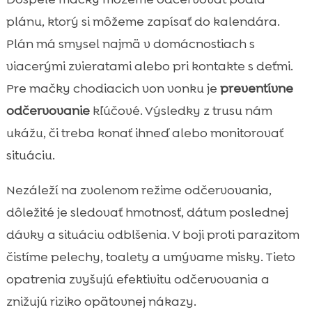
plánu, ktorý si môžeme zapísať do kalendára.
Plán má smysel najmä v domácnostiach s
viacerými zvieratami alebo pri kontakte s deťmi.
Pre mačky chodiacich von vonku je
preventívne
odčervovanie
kľúčové. Výsledky z trusu nám
ukážu, či treba konať ihneď alebo monitorovať
situáciu.
Nezáleží na zvolenom režime odčervovania,
dôležité je sledovať hmotnosť, dátum poslednej
dávky a situáciu odblšenia. V boji proti parazitom
čistíme pelechy, toalety a umývame misky. Tieto
opatrenia zvyšujú efektivitu odčervovania a
znižujú riziko opätovnej nákazy.