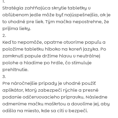
Stratégia zahŕňajúca skrytie tabletky v
obľúbenom jedle môže byť najúspešnejšia, ak je
to vhodné pre liek. Tým mačka nepostrehne, že
prijíma lieky.
Keď to nepomôže, opatrne otvoríme papuľu a
položíme tabletku hlboko na koreň jazyka. Po
zamknutí papule držíme hlavu v neutrálnej
polohe a hladíme po hrdle, čo stimuluje
prehltnutie.
Pre náročnejšie prípady je vhodné použiť
aplikátor, ktorý zabezpečí rýchle a presné
podanie odčervovacieho prípravku. Následne
odmeníme mačku maškrtou a dovolíme jej, aby
odišla na miesto, kde sa cíti v bezpečí.