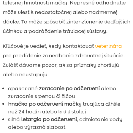
telesnej hmotnosti mačky. Nepresné odhadnutie
môže viesť k nedostatočnej alebo nadmernej
dávke. To môže spôsobiť zintenzívnenie vedľajších
účinkov a podráždenie tráviacej sústavy.
Kľúčové je vedieť, kedy kontaktovať
veterinára
pre predídenie zanedbania zdravotnej situácie.
Zvlášť dávame pozor, ak sa príznaky zhoršujú
alebo neustupujú.
opakované
zvracanie po odčervení
alebo
zvracanie s penou či žlčou
hnačka po odčervení mačky
trvajúca dlhšie
než 24 hodín alebo krv v stolici
silná
letargia po odčervení
, odmietanie vody
alebo výrazná slabosť