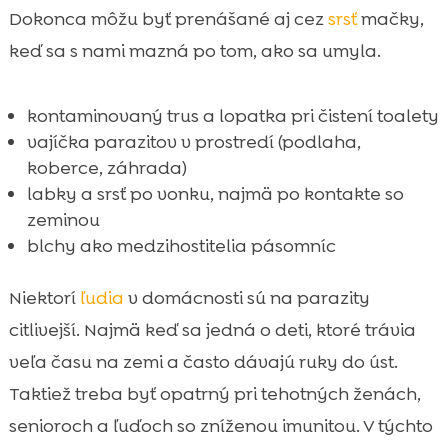
Dokonca môžu byť prenášané aj cez
srsť
mačky,
keď sa s nami mazná po tom, ako sa umyla.
kontaminovaný trus a lopatka pri čistení toalety
vajíčka parazitov v prostredí (podlaha,
koberce, záhrada)
labky a srsť po vonku, najmä po kontakte so
zeminou
blchy ako medzihostitelia pásomníc
Niektorí
ľudia
v domácnosti sú na parazity
citlivejší. Najmä keď sa jedná o deti, ktoré trávia
veľa času na zemi a často dávajú ruky do úst.
Taktiež treba byť opatrný pri tehotných ženách,
senioroch a ľuďoch so zníženou imunitou. V týchto