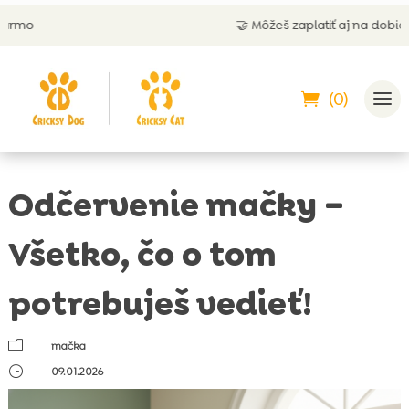
🤝 Môžeš zaplatiť aj na dobierku
(0)
Odčervenie mačky –
Všetko, čo o tom
potrebuješ vedieť!
m
mačka
}
09.01.2026