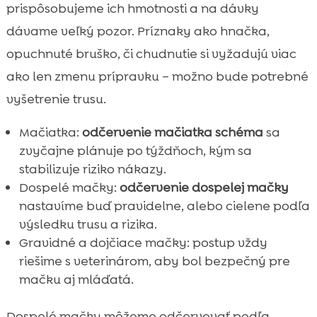
prispôsobujeme ich hmotnosti a na dávky
dávame veľký pozor. Príznaky ako hnačka,
opuchnuté bruško, či chudnutie si vyžadujú viac
ako len zmenu prípravku – možno bude potrebné
vyšetrenie trusu.
Mačiatka:
odčervenie mačiatka schéma
sa
zvyčajne plánuje po týždňoch, kým sa
stabilizuje riziko nákazy.
Dospelé mačky:
odčervenie dospelej mačky
nastavíme buď pravidelne, alebo cielene podľa
výsledku trusu a rizika.
Gravidné a dojčiace mačky: postup vždy
riešime s veterinárom, aby bol bezpečný pre
mačku aj mláďatá.
Dospelé mačky môžeme odčervovať podľa