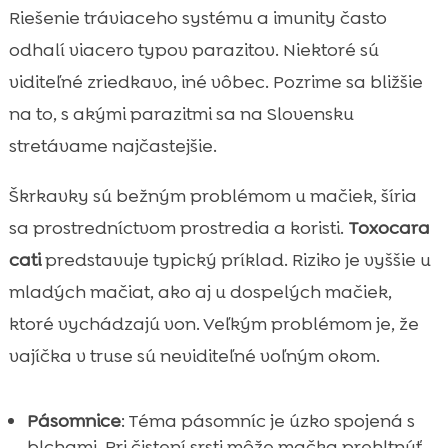
Riešenie tráviaceho systému a imunity často
odhalí viacero typov parazitov. Niektoré sú
viditeľné zriedkavo, iné vôbec. Pozrime sa bližšie
na to, s akými parazitmi sa na Slovensku
stretávame najčastejšie.
Škrkavky sú bežným problémom u mačiek, šíria
sa prostredníctvom prostredia a koristi.
Toxocara
cati
predstavuje typický príklad. Riziko je vyššie u
mladých mačiat, ako aj u dospelých mačiek,
ktoré vychádzajú von. Veľkým problémom je, že
vajíčka v truse sú neviditeľné voľným okom.
Pásomnice
: Téma pásomníc je úzko spojená s
blchami. Pri čistení srsti môže mačka prehltnúť