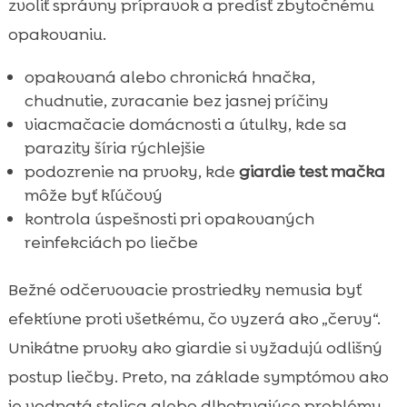
zvoliť správny prípravok a predísť zbytočnému
opakovaniu.
opakovaná alebo chronická hnačka,
chudnutie, zvracanie bez jasnej príčiny
viacmačacie domácnosti a útulky, kde sa
parazity šíria rýchlejšie
podozrenie na prvoky, kde
giardie test mačka
môže byť kľúčový
kontrola úspešnosti pri opakovaných
reinfekciách po liečbe
Bežné odčervovacie prostriedky nemusia byť
efektívne proti všetkému, čo vyzerá ako „červy“.
Unikátne prvoky ako giardie si vyžadujú odlišný
postup liečby. Preto, na základe symptómov ako
je vodnatá stolica alebo dlhotrvajúce problémy,