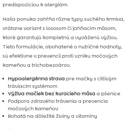
predispozíciou k alergiám.
Naša ponuka zahŕňa rôzne typy suchého krmiva,
vrátane variant s lososom či jahňacím mäsom,
ktoré garantujú kompletnú a vyváženú výživu.
Tieto formulácie, obohatené o nutričné hodnoty,
sú efektívne v prevencii proti vzniku močových
kameňov a trichobezoárov.
Hypoalergénna strava
pre mačky s citlivým
tráviacim systémom
Výživa mačiek bez kuracieho mäsa
a pšenice
Podpora zdravého trávenia a prevencia
močových kameňov
Bohatá na dôležité živiny a vitamíny