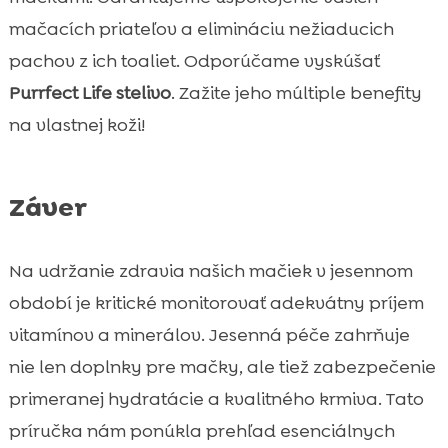
mačacích priateľov a elimináciu nežiaducich
pachov z ich toaliet. Odporúčame vyskúšať
Purrfect Life stelivo
. Zažite jeho múltiple benefity
na vlastnej koži!
Záver
Na udržanie zdravia našich mačiek v jesennom
období je kritické monitorovať adekvátny príjem
vitamínov a minerálov. Jesenná péče zahrňuje
nie len doplnky pre mačky, ale tiež zabezpečenie
primeranej hydratácie a kvalitného krmiva. Tato
príručka nám ponúkla prehľad esenciálnych