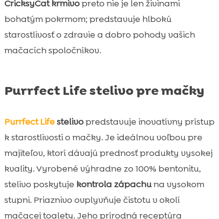
CricksyCat krmivo
preto nie je len živinami
bohatým pokrmom; predstavuje hlbokú
starostlivosť o zdravie a dobro pohody vašich
mačacích spoločníkov.
Purrfect Life stelivo pre mačky
Purrfect Life
stelivo
predstavuje inovatívny prístup
k starostlivosti o mačky. Je ideálnou voľbou pre
majiteľov, ktorí dávajú prednosť produkty vysokej
kvality. Vyrobené výhradne zo 100% bentonitu,
stelivo poskytuje
kontrola zápachu
na vysokom
stupni. Priaznivo ovplyvňuje čistotu v okolí
mačacej toalety. Jeho prírodná receptúra