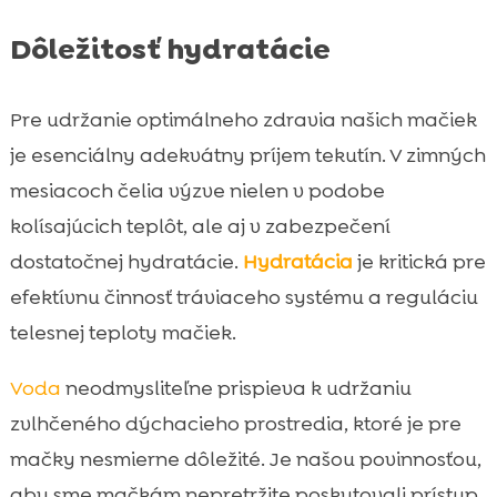
Dôležitosť hydratácie
Pre udržanie optimálneho zdravia našich mačiek
je esenciálny adekvátny príjem tekutín. V zimných
mesiacoch čelia výzve nielen v podobe
kolísajúcich teplôt, ale aj v zabezpečení
dostatočnej hydratácie.
Hydratácia
je kritická pre
efektívnu činnosť tráviaceho systému a reguláciu
telesnej teploty mačiek.
Voda
neodmysliteľne prispieva k udržaniu
zvlhčeného dýchacieho prostredia, ktoré je pre
mačky nesmierne dôležité. Je našou povinnosťou,
aby sme mačkám nepretržite poskytovali prístup