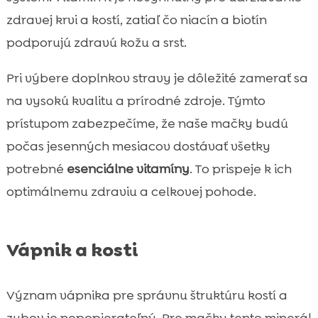
zdravej krvi a kostí, zatiaľ čo niacín a biotín
podporujú zdravú kožu a srst.
Pri výbere doplnkov stravy je dôležité zamerať sa
na vysokú kvalitu a prírodné zdroje. Týmto
prístupom zabezpečíme, že naše mačky budú
počas jesenných mesiacov dostávať všetky
potrebné
esenciálne vitamíny
. To prispeje k ich
optimálnemu zdraviu a celkovej pohode.
Vápnik a kosti
Význam vápnika pre správnu štruktúru kostí a
zubov je nepopierateľný. Pre mačky tento minerál