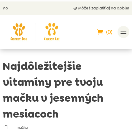
🤝 Môžeš zaplatiť aj na dobierku
(0)
Najdôležitejšie
vitamíny pre tvoju
mačku v jesenných
mesiacoch
m
mačka