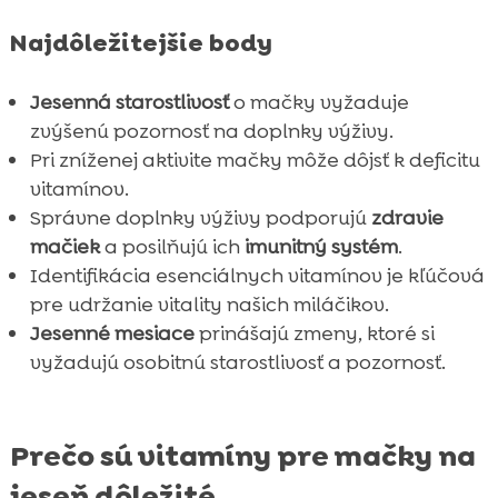
Záver

Najdôležitejšie body
FAQ

Jesenná starostlivosť
o mačky vyžaduje
zvýšenú pozornosť na doplnky výživy.
Pri zníženej aktivite mačky môže dôjsť k deficitu
vitamínov.
Správne doplnky výživy podporujú
zdravie
mačiek
a posilňujú ich
imunitný systém
.
Identifikácia esenciálnych vitamínov je kľúčová
pre udržanie vitality našich miláčikov.
Jesenné mesiace
prinášajú zmeny, ktoré si
vyžadujú osobitnú starostlivosť a pozornosť.
Prečo sú vitamíny pre mačky na
jeseň dôležité