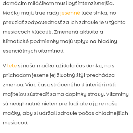
dôležité
domácim miláčikom musí byť intenzívnejšia.
Vitamín A a jeho výhody

Mačky majú true rady
jesenné
lúče slnka, no
Vitamín D a slnečný svit

prevziať zodpovednosť za ich zdravie je v týchto
Vitamíny pre mačky na jeseň

mesiacoch kľúčové. Zmenená aktivita a
Vápnik a kosti

klimatické podmienky majú vplyv na hladiny
Význam vitamínu E

esenciálnych vitamínov.
Antioxidanty pre detoxikáciu

V
lete
si naša mačka užívala čas vonku, no s
Omega-3 mastné kyseliny

Vitamín C na podporu zdravia
príchodom jesene jej životný štýl prechádza

Konzultácia s veterinárom
zmenou. Viac času stráveného v interiéri núti

Správne dávkovanie vitamínov
majiteľov sústrediť sa na doplnky stravy. Vitamíny

Prírodné zdroje vitamínov
sú nevyhnutné nielen pre ľudí ale aj pre naše

Dôležitosť hydratácie
mačky, aby si udržali zdravie počas chladnejších

Výhody CricksyCat krmiva
mesiacov.

Purrfect Life stelivo pre mačky
