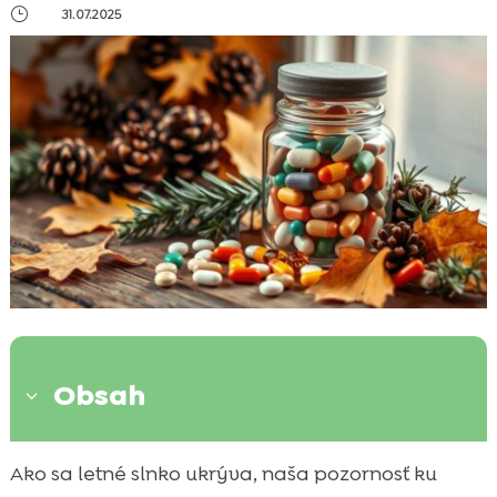
}
31.07.2025
Obsah
3
Prečo sú vitamíny pre mačky na jeseň
Ako sa letné slnko ukrýva, naša pozornosť ku
