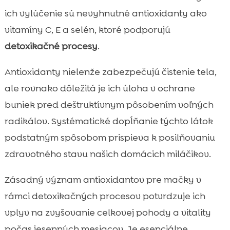
ich vylúčenie sú nevyhnutné antioxidanty ako
vitamíny C, E a selén, ktoré podporujú
detoxikačné procesy
.
Antioxidanty nielenže zabezpečujú čistenie tela,
ale rovnako dôležitá je ich úloha v ochrane
buniek pred deštruktívnym pôsobením voľných
radikálov. Systématické dopĺňanie týchto látok
podstatným spôsobom prispieva k posilňovaniu
zdravotného stavu našich domácich miláčikov.
Zásadný význam antioxidantov pre mačky v
rámci detoxikačných procesov potvrdzuje ich
vplyv na zvyšovanie celkovej pohody a vitality
počas jesenných mesiacov. Je esenciálne