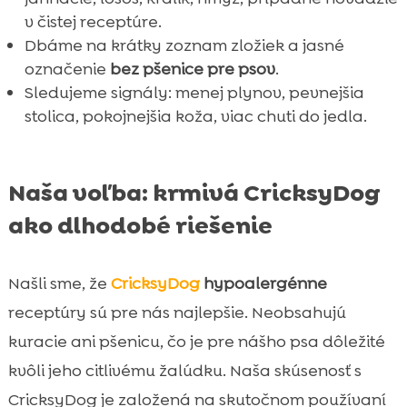
v čistej receptúre.
Dbáme na krátky zoznam zložiek a jasné
označenie
bez pšenice pre psov
.
Sledujeme signály: menej plynov, pevnejšia
stolica, pokojnejšia koža, viac chuti do jedla.
Naša voľba: krmivá CricksyDog
ako dlhodobé riešenie
Našli sme, že
CricksyDog
hypoalergénne
receptúry sú pre nás najlepšie. Neobsahujú
kuracie ani pšenicu, čo je pre nášho psa dôležité
kvôli jeho citlivému žalúdku. Naša skúsenosť s
CricksyDog je založená na skutočnom používaní