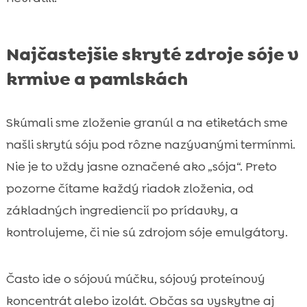
Najčastejšie skryté zdroje sóje v
krmive a pamlskách
Skúmali sme zloženie granúl a na etiketách sme
našli skrytú sóju pod rôzne nazývanými termínmi.
Nie je to vždy jasne označené ako „sója“. Preto
pozorne čítame každý riadok zloženia, od
základných ingrediencií po prídavky, a
kontrolujeme, či nie sú zdrojom sóje emulgátory.
Často ide o sójovú múčku, sójový proteínový
koncentrát alebo izolát. Občas sa vyskytne aj