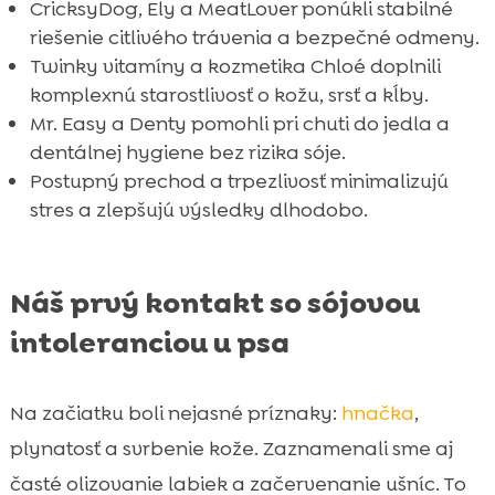
CricksyDog, Ely a MeatLover ponúkli stabilné
riešenie citlivého trávenia a bezpečné odmeny.
Twinky vitamíny a kozmetika Chloé doplnili
komplexnú starostlivosť o kožu, srsť a kĺby.
Mr. Easy a Denty pomohli pri chuti do jedla a
dentálnej hygiene bez rizika sóje.
Postupný prechod a trpezlivosť minimalizujú
stres a zlepšujú výsledky dlhodobo.
Náš prvý kontakt so sójovou
intoleranciou u psa
Na začiatku boli nejasné príznaky:
hnačka
,
plynatosť a svrbenie kože. Zaznamenali sme aj
časté olizovanie labiek a začervenanie ušníc. To