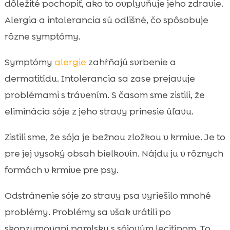
dôležité pochopiť, ako to ovplyvňuje jeho zdravie.
Alergia a intolerancia sú odlišné, čo spôsobuje
rôzne symptómy.
Symptómy
alergie
zahŕňajú svrbenie a
dermatitídu. Intolerancia sa zase prejavuje
problémami s trávením. S časom sme zistili, že
eliminácia sóje z jeho stravy prinesie úľavu.
Zistili sme, že sója je bežnou zložkou v krmive. Je to
pre jej vysoký obsah bielkovín. Nájdu ju v rôznych
formách v krmive pre psy.
Odstránenie sóje zo stravy psa vyriešilo mnohé
problémy. Problémy sa však vrátili po
skonzumovaní pamlsku s sójovým lecitínom. To