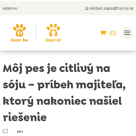
🤝 Môžeš zaplatiť aj na dobierku
(0)
Môj pes je citlivý na
sóju – príbeh majiteľa,
ktorý nakoniec našiel
riešenie
m
pes