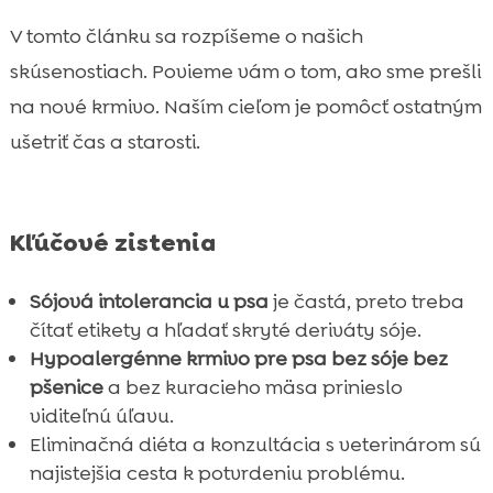
Komplexná starostlivosť o citlivého psa:

V tomto článku sa rozpíšeme o našich
vitamíny a kozmetika
skúsenostiach. Povieme vám o tom, ako sme prešli
Praktický nákupný zoznam pre domácnosť

na nové krmivo. Naším cieľom je pomôcť ostatným
bez sóje
ušetriť čas a starosti.
Prechod na nové krmivo: ako sme to urobili

bez stresu
Život po zmene stravy: výsledky, ktoré sme

si všimli
Kľúčové zistenia
Záver

Sójová intolerancia u psa
je častá, preto treba
FAQ

čítať etikety a hľadať skryté deriváty sóje.
Hypoalergénne krmivo pre psa
bez sóje bez
pšenice
a bez kuracieho mäsa prinieslo
viditeľnú úľavu.
Eliminačná diéta a konzultácia s veterinárom sú
najistejšia cesta k potvrdeniu problému.