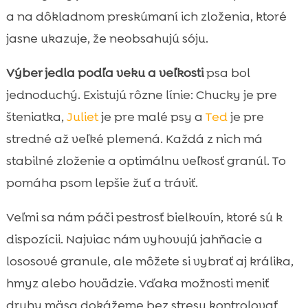
a na dôkladnom preskúmaní ich zloženia, ktoré
jasne ukazuje, že neobsahujú sóju.
Výber jedla podľa veku a veľkosti
psa bol
jednoduchý. Existujú rôzne línie: Chucky je pre
šteniatka,
Juliet
je pre malé psy a
Ted
je pre
stredné až veľké plemená. Každá z nich má
stabilné zloženie a optimálnu veľkosť granúl. To
pomáha psom lepšie žuť a tráviť.
Veľmi sa nám páči pestrosť bielkovín, ktoré sú k
dispozícii. Najviac nám vyhovujú jahňacie a
lososové granule, ale môžete si vybrať aj králika,
hmyz alebo hovädzie. Vďaka možnosti meniť
druhy mäsa dokážeme bez stresu kontrolovať