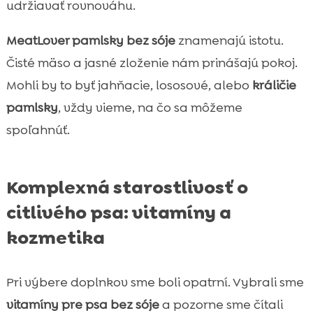
udržiavať rovnováhu.
MeatLover pamlsky bez sóje
znamenajú istotu.
Čisté mäso a jasné zloženie nám prinášajú pokoj.
Mohli by to byť jahňacie, lososové, alebo
králičie
pamlsky
, vždy vieme, na čo sa môžeme
spoľahnúť.
Komplexná starostlivosť o
citlivého psa: vitamíny a
kozmetika
Pri výbere doplnkov sme boli opatrní. Vybrali sme
vitamíny pre psa bez sóje
a pozorne sme čítali