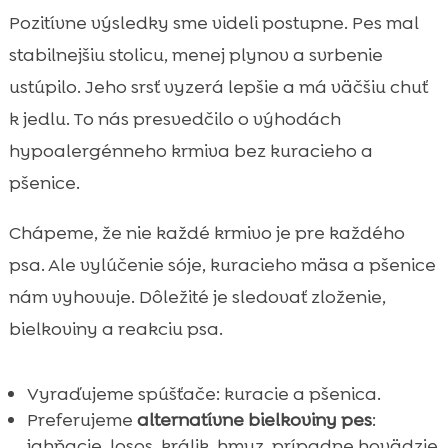
Pozitívne výsledky sme videli postupne. Pes mal
stabilnejšiu stolicu, menej plynov a svrbenie
ustúpilo. Jeho srsť vyzerá lepšie a má väčšiu chuť
k jedlu. To nás presvedčilo o výhodách
hypoalergénneho krmiva bez kuracieho a
pšenice.
Chápeme, že nie každé krmivo je pre každého
psa. Ale vylúčenie sóje, kuracieho mäsa a pšenice
nám vyhovuje. Dôležité je sledovať zloženie,
bielkoviny a reakciu psa.
Vyraďujeme spúšťače: kuracie a pšenica.
Preferujeme
alternatívne bielkoviny pes
:
jahňacie, losos, králik, hmyz, prípadne hovädzie