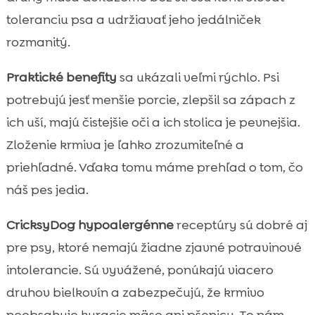
toleranciu psa a udržiavať jeho jedálniček
rozmanitý.
Praktické benefity
sa ukázali veľmi rýchlo. Psi
potrebujú jesť menšie porcie, zlepšil sa zápach z
ich uší, majú čistejšie oči a ich stolica je pevnejšia.
Zloženie krmiva je ľahko zrozumiteľné a
priehľadné. Vďaka tomu máme prehľad o tom, čo
náš pes jedia.
CricksyDog hypoalergénne
receptúry sú dobré aj
pre psy, ktoré nemajú žiadne zjavné potravinové
intolerancie. Sú vyvážené, ponúkajú viacero
druhov bielkovín a zabezpečujú, že krmivo
neobsahuje kuracie mäso ani pšenicu. To nám