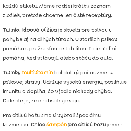
každú etiketu. Máme radšej krátky zoznam
zložiek, pretože chceme len čisté receptúry.
Twinky kĺbová výživa
je skvelá pre psíkov v
pohybe aj na dlhých túrach. U starších psíkov
pomáha s pružnosťou a stabilitou. To im veľmi
pomáha, keď vstávajú alebo skáču do auta.
Twinky
multivitamín
bol dobrý počas zmeny
psíkovej stravy. Udržuje vysokú energiu, posilňuje
imunitu a dopĺňa, čo v jedle niekedy chýba.
Dôležité je, že neobsahuje sóju.
Pre citlivú kožu sme si vybrali špeciálnu
kozmetiku.
Chloé
šampón
pre citlivú kožu
jemne