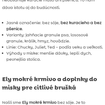
dáva istotu aj do budúcnosti.
Jasné označenie: bez sóje,
bez kuracieho a bez
pšenice
.
Varianty: jahňacie granule psa, lososové
granule, králik, hmyz, hovädzie.
Línie: Chucky, Juliet, Ted – podľa veku a veľkosti.
Výhody v miske: menšie dávky, lepší dych,
pevnejšia stolica.
Ely mokré krmivo a doplnky do
misky pre citlivé brušká
Našli sme
Ely mokré krmivo
bez sóje. Je to