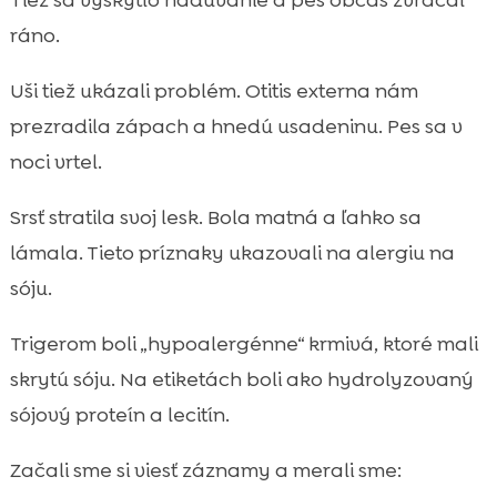
ráno.
Uši tiež ukázali problém. Otitis externa nám
prezradila zápach a hnedú usadeninu. Pes sa v
noci vrtel.
Srsť stratila svoj lesk. Bola matná a ľahko sa
lámala. Tieto príznaky ukazovali na alergiu na
sóju.
Trigerom boli „hypoalergénne“ krmivá, ktoré mali
skrytú sóju. Na etiketách boli ako hydrolyzovaný
sójový proteín a lecitín.
Začali sme si viesť záznamy a merali sme: