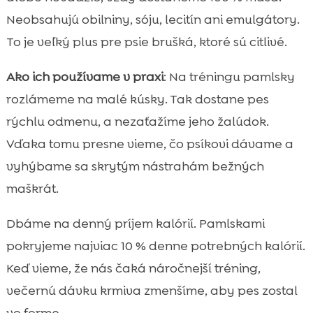
Neobsahujú obilniny, sóju, lecitín ani emulgátory.
To je veľký plus pre psie brušká, ktoré sú citlivé.
Ako ich používame v praxi
: Na tréningu pamlsky
rozlámeme na malé kúsky. Tak dostane pes
rýchlu odmenu, a nezaťažíme jeho žalúdok.
Vďaka tomu presne vieme, čo psíkovi dávame a
vyhýbame sa skrytým nástrahám bežných
maškrát.
Dbáme na denný príjem kalórií. Pamlskami
pokryjeme najviac 10 % denne potrebných kalórií.
Keď vieme, že nás čaká náročnejší tréning,
večernú dávku krmiva zmenšíme, aby pes zostal
vo forme.