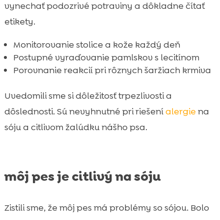
vynechať podozrivé potraviny a dôkladne čítať
etikety.
Monitorovanie stolice a kože každý deň
Postupné vyraďovanie pamlskov s lecitínom
Porovnanie reakcií pri rôznych šaržiach krmiva
Uvedomili sme si dôležitosť trpezlivosti a
dôslednosti. Sú nevyhnutné pri riešení
alergie
na
sóju a citlivom žalúdku nášho psa.
môj pes je citlivý na sóju
Zistili sme, že môj pes má problémy so sójou. Bolo