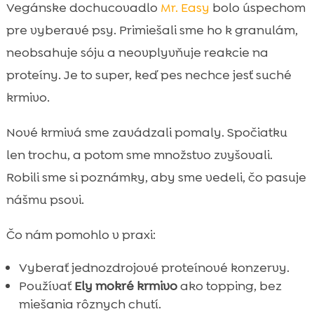
Vegánske dochucovadlo
Mr. Easy
bolo úspechom
pre vyberavé psy. Primiešali sme ho k granulám,
neobsahuje sóju a neovplyvňuje reakcie na
proteíny. Je to super, keď pes nechce jesť suché
krmivo.
Nové krmivá sme zavádzali pomaly. Spočiatku
len trochu, a potom sme množstvo zvyšovali.
Robili sme si poznámky, aby sme vedeli, čo pasuje
nášmu psovi.
Čo nám pomohlo v praxi:
Vyberať jednozdrojové proteínové konzervy.
Používať
Ely mokré krmivo
ako topping, bez
miešania rôznych chutí.