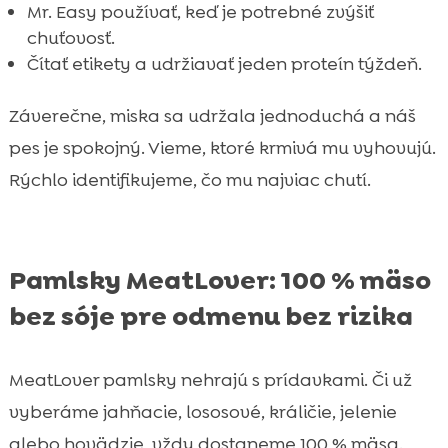
Mr. Easy používať, keď je potrebné zvýšiť
chuťovosť.
Čítať etikety a udržiavať jeden proteín týždeň.
Záverečne, miska sa udržala jednoduchá a náš
pes je spokojný. Vieme, ktoré krmivá mu vyhovujú.
Rýchlo identifikujeme, čo mu najviac chutí.
Pamlsky MeatLover: 100 % mäso
bez sóje pre odmenu bez rizika
MeatLover pamlsky nehrajú s prídavkami. Či už
vyberáme jahňacie, lososové, králičie, jelenie
alebo hovädzie, vždy dostaneme 100 % mäsa.