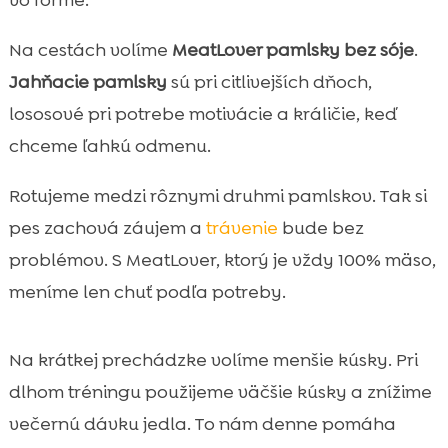
Na cestách volíme
MeatLover pamlsky bez sóje
.
Jahňacie pamlsky
sú pri citlivejších dňoch,
lososové pri potrebe motivácie a králičie, keď
chceme ľahkú odmenu.
Rotujeme medzi rôznymi druhmi pamlskov. Tak si
pes zachová záujem a
trávenie
bude bez
problémov. S MeatLover, ktorý je vždy 100% mäso,
meníme len chuť podľa potreby.
Na krátkej prechádzke volíme menšie kúsky. Pri
dlhom tréningu použijeme väčšie kúsky a znížime
večernú dávku jedla. To nám denne pomáha