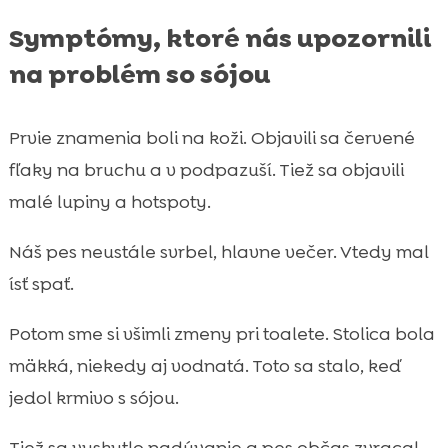
Symptómy, ktoré nás upozornili
na problém so sójou
Prvie znamenia boli na koži. Objavili sa červené
fľaky na bruchu a v podpazuší. Tiež sa objavili
malé lupiny a hotspoty.
Náš pes neustále svrbel, hlavne večer. Vtedy mal
ísť spať.
Potom sme si všimli zmeny pri toalete. Stolica bola
mäkká, niekedy aj vodnatá. Toto sa stalo, keď
jedol krmivo s sójou.
Tiež sa vyskytlo nadúvanie a pes občas zvracal