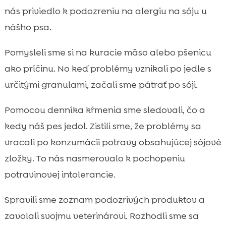
nás priviedlo k podozreniu na alergiu na sóju u
nášho psa.
Pomysleli sme si na kuracie mäso alebo pšenicu
ako príčinu. No keď problémy vznikali po jedle s
určitými granulami, začali sme pátrať po sóji.
Pomocou denníka kŕmenia sme sledovali, čo a
kedy náš pes jedol. Zistili sme, že problémy sa
vracali po konzumácii potravy obsahujúcej sójové
zložky. To nás nasmerovalo k pochopeniu
potravinovej intolerancie.
Spravili sme zoznam podozrivých produktov a
zavolali svojmu veterinárovi. Rozhodli sme sa