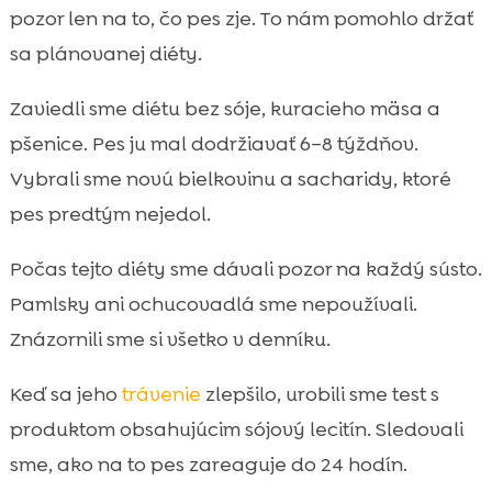
pozor len na to, čo pes zje. To nám pomohlo držať
sa plánovanej diéty.
Zaviedli sme diétu bez sóje, kuracieho mäsa a
pšenice. Pes ju mal dodržiavať 6–8 týždňov.
Vybrali sme novú bielkovinu a sacharidy, ktoré
pes predtým nejedol.
Počas tejto diéty sme dávali pozor na každý sústo.
Pamlsky ani ochucovadlá sme nepoužívali.
Znázornili sme si všetko v denníku.
Keď sa jeho
trávenie
zlepšilo, urobili sme test s
produktom obsahujúcim sójový lecitín. Sledovali
sme, ako na to pes zareaguje do 24 hodín.