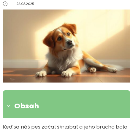
}
22.08.2025
Obsah
3
Náš prvý kontakt so sójovou intoleranciou u
Keď sa náš pes začal škriabať a jeho brucho bolo
