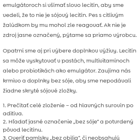
emulgátoroch si všímať slovo lecitín, aby sme
vedeli, že to nie je sójový lecitín. Pes s citlivým
žalúdkom by mu mohol zle reagovať. Ak nie je
zdroj jasne označený, pýtame sa priamo výrobcu.
Opatrní sme aj pri výbere doplnkov výživy. Lecitín
sa môže vyskytovať v pastách, multivitamínoch
alebo probiotikách ako emulgátor. Zaujíma nás
krmivo a doplnky bez sóje, aby sme nepodávali
žiadne skryté sójové zložky.
Prečítať celé zloženie – od hlavných surovín po
aditíva.
Hľadať jasné označenie „bez sóje“ a potvrdený
pôvod lecitínu.
Overiť pamlsky „bez obilia“, či neobsahujú