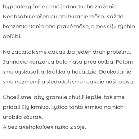
hypoalergénne a má jednoduché zloženie.
Neobsahuje pšenicu ani kuracie mäso. Každá
konzerva vonia ako pravé mäso, a pes si ju rýchlo
obľúbi.
Na začiatok sme dávali iba jeden druh proteínu.
Jahňacia konzerva bola naša prvá voľba. Potom
sme vyskúšali aj králika a hovädzie. Dávkovanie
sme nezmenili a sledovali sme reakcie nášho psa.
Chceli sme, aby granule chutili lepšie, tak sme
pridali Ely krmivo. Lyžica tohto krmiva na nich
urobila zázrak.
A bez akéhokoľvek rizika z sóje.