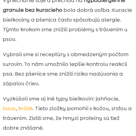
Vynechanie sóje a prechod na
hypoalergénne
granule bez kuracieho
bola dobrá voľba. Kuracie
bielkoviny a pšenica často spôsobujú alergie.
Týmto krokom sme znížili problémy s trávením u
psov.
Vybrali sme si receptúry s obmedzeným počtom
surovín. To nám umožnilo lepšie kontrolu reakcií
psa. Bez pšenice sme znížili riziko nadúvania a
zápalov čriev.
Vyzkúšali sme aj iné typy bielkovín: jahňacie,
losos
,
králik
. Tieto zložky pomohli s kožou, srsťou a
trávením. Zistili sme, že hmyzí proteíny sú tiež
dobre znášané.