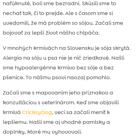
psa
nafúknuté, boli sme bezradní. Skúsili sme to
môj pes je citlivý na sóju

nechať tak, či to prejde. Ale s časom sme si
Symptómy, ktoré nás upozornili na problém

uvedomili, že má problém so sójou. Začali sme
so sójou
bojovať za lepší život nášho chlpáča.
Diagnostika: ako sme potvrdili sójovú

intoleranciu
V mnohých krmivách na Slovensku je sója skrytá.
Najčastejšie skryté zdroje sóje v krmive a

Alergia na sóju u psa nie je nič zriedkavé. Našli
pamlskách
sme hypoalergénne krmivo bez sóje a bez
Prečo hypoalergénne krmivo bez

pšenice. To nášmu psovi naozaj pomohlo.
kuracieho mäsa a bez pšenice pomohlo
Naša voľba: krmivá CricksyDog ako

Začali sme s mapovaním jeho príznakov a
dlhodobé riešenie
konzultáciou s veterinárom. Keď sme objavili
Ely mokré krmivo a doplnky do misky pre

krmivá
CricksyDog
, veci sa začali meniť k
citlivé brušká
lepšiemu. Našli sme aj vhodné pamlsky a
Pamlsky MeatLover: 100 % mäso bez sóje

doplnky, ktoré mu vyhovovali.
pre odmenu bez rizika