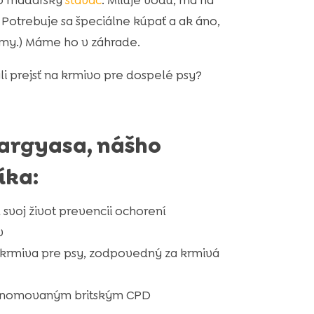
to maďarský
stavač
. Miluje vodu, má na
 Potrebuje sa špeciálne kúpať a ak áno,
my.) Máme ho v záhrade.
i prejsť na krmivo pre dospelé psy?
argyasa, nášho
íka:
 svoj život prevencii ochorení
v
u krmiva pre psy, zodpovedný za krmivá
 renomovaným britským CPD