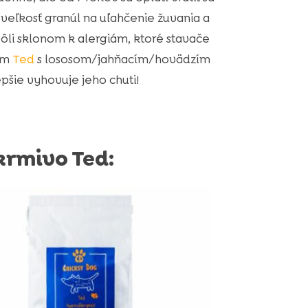
eľkosť granúl na uľahčenie žuvania a
li sklonom k alergiám, ktoré stavače
om
Ted
s lososom/jahňacím/hovädzím
pšie vyhovuje jeho chuti!
rmivo Ted: