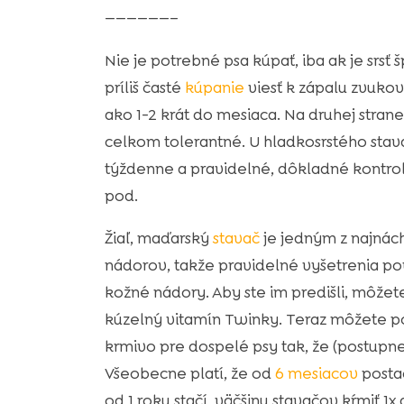
——————–
Nie je potrebné psa kúpať, iba ak je srsť
príliš časté
kúpanie
viesť k zápalu zvuko
ako 1-2 krát do mesiaca. Na druhej strane
celkom tolerantné. U hladkosrstého stava
týždenne a pravidelné, dôkladné kontrolo
pod.
Žiaľ, maďarský
stavač
je jedným z najnách
nádorov, takže pravidelné vyšetrenia po
kožné nádory. Aby ste im predišli, môžete
kúzelný vitamín Twinky. Teraz môžete po
krmivo pre dospelé psy tak, že (postupn
Všeobecne platí, že od
6 mesiacov
posta
od 1 roku stačí väčšinu stavačov kŕmiť 1x 