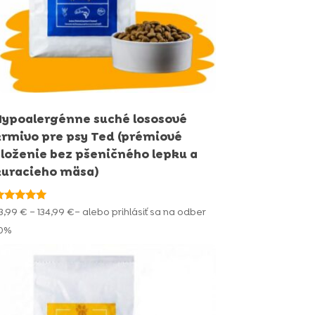
Hypoalergénne suché lososové
krmivo pre psy Ted (prémiové
zloženie bez pšeničného lepku a
kuracieho mäsa)
odnotenie
Price
3,99
€
–
134,99
€
– alebo prihlásiť sa na odber
.91
range:
 5
10%
23,99 €
through
134,99 €