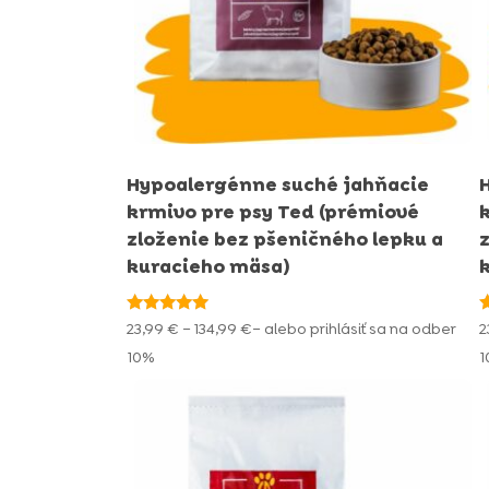
Hypoalergénne suché jahňacie
krmivo pre psy Ted (prémiové
zloženie bez pšeničného lepku a
kuracieho mäsa)
Hodnotenie
H
Price
23,99
€
–
134,99
€
– alebo prihlásiť sa na odber
2
4.94
4
range:
z 5
z
10%
23,99 €
through
134,99 €