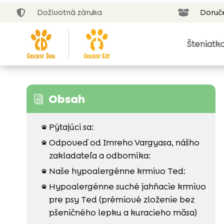
Doživotná záruka
Doruč


Šteniatk
Obsah
i
Pýtajúci sa:

Odpoveď od Imreho Vargyasa, nášho

zakladateľa a odborníka:
Naše hypoalergénne krmivo Ted:

Hypoalergénne suché jahňacie krmivo

pre psy Ted (prémiové zloženie bez
pšeničného lepku a kuracieho mäsa)