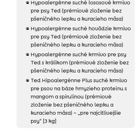
Hypoalergénne suché lososové krmivo

pre psy Ted (prémiové zloženie bez
pšeničného lepku a kuracieho mäsa)
Hypoalergénne suché hovädzie krmivo

pre psy Ted (prémiové zloženie bez
pšeničného lepku a kuracieho mäsa)
Hypoalergénne suché krmivo pre psy

Ted s králikom (prémiové zloženie bez
pšeničného lepku a kuracieho mäsa)
Ted Hipoalergénne Plus suché krmivo

pre psov na báze hmyzieho proteínu s
mangom a spirulinou (prémiové
zloženie bez pšeničného lepku a
kuracieho mäsa) – „pre najcitlivejšie
psy“ [3 kg]