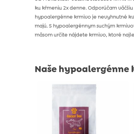
ku kŕmeniu 2x denne. Odporúčam väčšiu v
hypoalergénne krmivo je nevyhnutné kvô
majú. S hypoalergénnym suchým krmiv
mäsom určite nájdete krmivo, ktoré najle
Naše hypoalergénne k