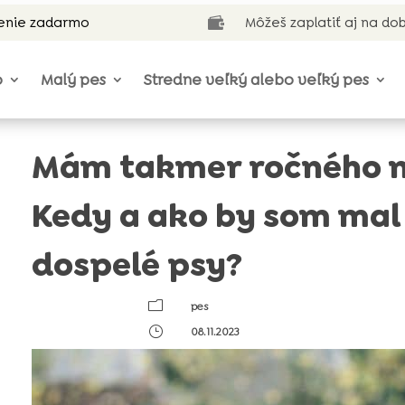
enie zadarmo
Môžeš zaplatiť aj na do

o
Malý pes
Stredne veľký alebo veľký pes
Mám takmer ročného 
Kedy a ako by som mal
dospelé psy?
m
pes
}
08.11.2023