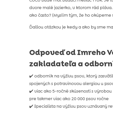
CoCo bude mať budúci mesiac 1 rok. Je 
dvore malé jazierko, v ktorom rád pláva.
ako často? (Myslím tým, že ho okúpeme 
Ďalšou otázkou je kedy a ako by sme mal
Odpoveď od Imreho V
zakladateľa a odborn
✔️ odborník na výživu psov, ktorý zasvätil
spojených s potravinovou alergiou u pso
✔️ viac ako 5-ročné skúsenosti s výrobo
pre takmer viac ako 20 000 psov ročne
✔️ špecialista na výživu psov uznávaný