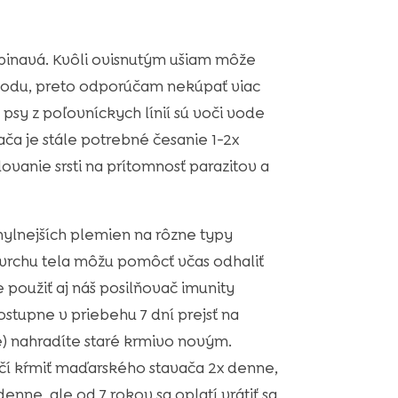
 špinavá. Kvôli ovisnutým ušiam môže
vodu, preto odporúčam nekúpať viac
 psy z poľovníckych línií sú voči vode
ča je stále potrebné česanie 1-2x
vanie srsti na prítomnosť parazitov a
ylnejších plemien na rôzne typy
vrchu tela môžu pomôcť včas odhaliť
 použiť aj náš posilňovač imunity
stupne v priebehu 7 dní prejsť na
e) nahradíte staré krmivo novým.
čí kŕmiť maďarského stavača 2x denne,
denne, ale od 7 rokov sa oplatí vrátiť sa