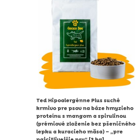
through
134,99 €
Ted Hipoalergénne Plus suché
krmivo pre psov na báze hmyzieho
proteínu s mangom a spirulinou
(prémiové zloženie bez pšeničného
lepku a kuracieho mäsa) – „pre
najcitlivejšie psy“ [3 kg]