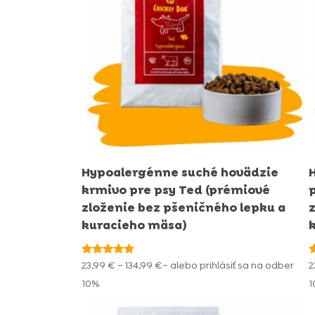
Hypoalergénne suché hovädzie
krmivo pre psy Ted (prémiové
zloženie bez pšeničného lepku a
kuracieho mäsa)
Hodnotenie
H
Price
23,99
€
–
134,99
€
– alebo prihlásiť sa na odber
2
5.00
5
range:
z 5
z
10%
23,99 €