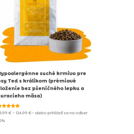
Hypoalergénne suché krmivo pre
psy Ted s králikom (prémiové
zloženie bez pšeničného lepku a
kuracieho mäsa)
odnotenie
Price
3,99
€
–
134,99
€
– alebo prihlásiť sa na odber
.00
range:
 5
10%
23,99 €