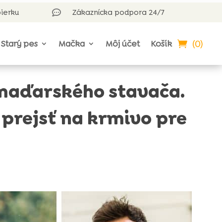
bierku
Zákaznícka podpora 24/7

(0)
Starý pes
Mačka
Môj účet
Košík
maďarského stavača.
 prejsť na krmivo pre