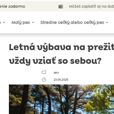
enie zadarmo
Môžeš zaplatiť aj na do

o
Malý pes
Stredne veľký alebo veľký pes
Letná výbava na prežit
vždy vziať so sebou?
m
pes
}
23.06.2025