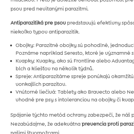
psov pred nevítanými parazitmi.
Antiparazitiká pre psov
predstavujú efektívny spôso
niekoľko typov antiparazitik.
Obojky: Parazitné obojky sú pohodlné, jednoduc
Poznáme napríklad Seresto, ktoré je významné sv
Kvapky: Kvapky, ako sú Frontline alebo Advantag
blch a kliešťov na několik týdnů.
Spreje: Antiparazitárne spreje ponúkajú okamžit
vonkajších parazitov.
Vnútorné liečivá: Tablety ako Bravecto alebo Ne
vhodné pre psy s intoleranciou na obojky či kvap
Spájanie týchto metód ochrany zabezpečí, že náš 
Nezabúdajme, že adekvátna
prevencia proti para
našimi štvornožcami.