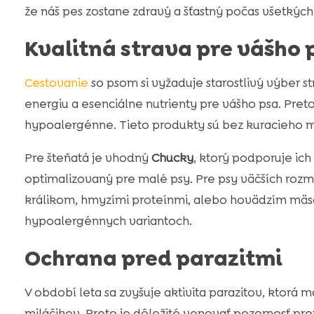
že náš pes zostane zdravý a šťastný počas všetkých 
Kvalitná strava pre vášho 
Cestovanie
so psom si vyžaduje starostlivý výber s
energiu a esenciálne nutrienty pre vášho psa. Pr
hypoalergénne. Tieto produkty sú bez kuracieho mä
Pre šteňatá je vhodný
Chucky
, ktorý podporuje ich
optimalizovaný pre malé psy. Pre psy väčších roz
králikom, hmyzími proteínmi, alebo hovädzím mäs
hypoalergénnych variantoch.
Ochrana pred parazitmi
V období leta sa zvyšuje aktivita parazitov, ktorá
miláčikov. Preto je dôležité venovať pozornosť pre