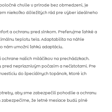
spoločné chvíle v prírode bez obmedzení, je
tnem niekoľko dôležitých rád pre výber ideálneho
mfort a ochranu pred slnkom. Preferujme ľahké a
málnu teplotu tela. Adaptabilita na náhle
čo nám umožní ľahkú adaptáciu.
 ochrane našich miláčikov na prechádzkach.
 pred nepriaznivým počasím a nečistotami. Pre
nvestíciu do špeciálnych topánok, ktoré ich
treby, aby sme zabezpečili pohodlie a ochranu
om zabezpečíme, že letné mesiace budú plné