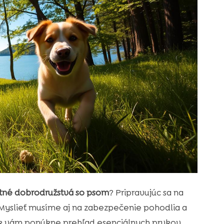
tné dobrodružstvá so psom
? Pripravujúc sa na
. Myslieť musíme aj na zabezpečenie pohodlia a
ok vám ponúkne prehľad esenciálnych prvkov,