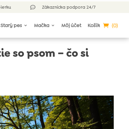
bierku
Zákaznícka podpora 24/7

(0)
Starý pes
Mačka
Môj účet
Košík
ie so psom – čo si