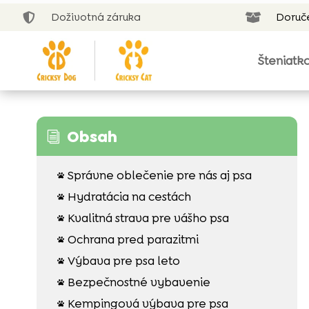
Doživotná záruka
Doruč


Šteniatk
Obsah
i
Správne oblečenie pre nás aj psa

Hydratácia na cestách

Kvalitná strava pre vášho psa

Ochrana pred parazitmi

Výbava pre psa leto

Bezpečnostné vybavenie

Kempingová výbava pre psa
