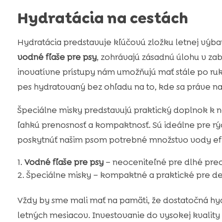
Hydratácia na cestách
Hydratácia predstavuje kľúčovú zložku letnej výb
vodné fľaše pre psy
, zohrávajú zásadnú úlohu v za
inovatívne prístupy nám umožňujú mať stále po ruk
pes hydratovaný bez ohľadu na to, kde sa práve 
Špeciálne misky predstavujú praktický doplnok k n
ľahkú prenosnosť a kompaktnosť. Sú ideálne pre r
poskytnúť našim psom potrebné množstvo vody e
Vodné fľaše pre psy
– neoceniteľné pre dlhé prec
Špeciálne misky – kompaktné a praktické pre de
Vždy by sme mali mať na pamäti, že dostatočná hyd
letných mesiacov. Investovanie do vysokej kvalit