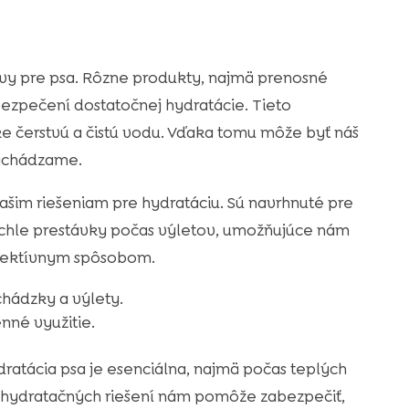
avy pre psa. Rôzne produkty, najmä prenosné
bezpečení dostatočnej hydratácie. Tieto
e čerstvú a čistú vodu. Vďaka tomu môže byť náš
nachádzame.
ašim riešeniam pre hydratáciu. Sú navrhnuté pre
ýchle prestávky počas výletov, umožňujúce nám
fektívnym spôsobom.
hádzky a výlety.
nné využitie.
ratácia psa je esenciálna, najmä počas teplých
y hydratačných riešení nám pomôže zabezpečiť,