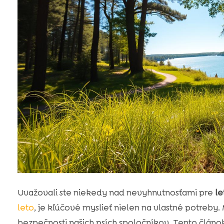
Uvažovali ste niekedy nad nevyhnutnosťami pre
le
leto
, je kľúčové myslieť nielen na vlastné potreby
bezpečnosti našich psích spoločníkov. Tento člán