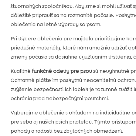
štvornohých spoločníkov. Aby sme si mohli užívať 
dôležité pripraviť sa na rozmanité počasie. Posky
oblečenia na letné výpravy so psom.
Pri výbere oblečenia pre majiteľa prioritizujme ko
priedušné materiály, ktoré nám umožnia udržať opti
zmeny počasia sa dosiahne využívaním vrstvenia, 
Kvalitné
funkčné odevy pre psov
sú nevyhnutné pri
Ochranné plášte im poskytnú neoceniteľnú ochranu
zvýšenie bezpečnosti ich labiek je rozumné zvážiť i
ochránia pred nebezpečnými povrchmi.
Vyberajme oblečenie s ohľadom na individuálne po
pre seba aj našich psích priateľov. Týmto prístup
pohody a radosti bez zbytočných obmedzení.