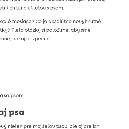
etných túr a výletov s psom.
 teplé mesiace? Čo je absolútne nevyhnutné
tky? Tieto otázky si položíme, aby sme
emné, ale aj bezpečné.
vá so psom
aj psa
ý nielen pre majiteľov psov, ale aj pre ich