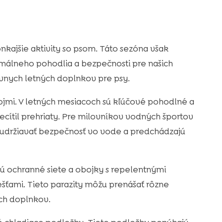
kajšie aktivity so psom. Táto sezóna však
málneho pohodlia a bezpečnosti pre našich
rávnych letných doplnkov pre psy.
jmi. V letných mesiacoch sú kľúčové pohodlné a
ecítil prehriaty. Pre milovníkov vodných športov
udržiavať bezpečnosť vo vode a predchádzajú
sú ochranné siete a obojky s repelentnými
ešťami. Tieto parazity môžu prenášať rôzne
ých doplnkov.