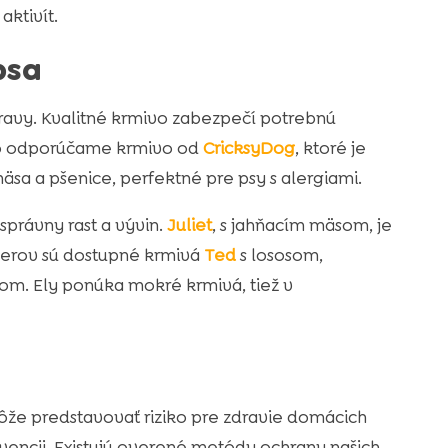
aktivít.
psa
travy. Kvalitné krmivo zabezpečí potrebnú
eto odporúčame krmivo od
CricksyDog
, ktoré je
sa a pšenice, perfektné pre psy s alergiami.
 správny rast a vývin.
Juliet
, s jahňacím mäsom, je
merov sú dostupné krmivá
Ted
s lososom,
om. Ely ponúka mokré krmivá, tiež v
 môže predstavovať riziko pre zdravie domácich
vencii. Existujú overené metódy ochrany našich