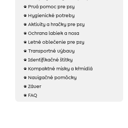
Prvá pomoc pre psy

Hygienické potreby

Aktivity a hračky pre psy

Ochrana labiek a nosa

Letné oblečenie pre psy

Transportné výbavy

Identifikačné štítky

Kompaktné misky a kŕmidlá

Navigačné pomôcky

Záver

FAQ
