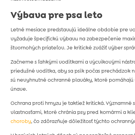
Výbava pre psa leto
Letné mesiace predstavujú ideálne obdobie pre von
vyžaduje špecifickú výbavu na zabezpečenie maxi
štvornohých priateľov. Je kritické zvážiť výber sp
Začneme s ľahkými vodítkami a výcvikovými nástro
priedušné vodítka, aby sa psík počas prechádzok n
sú nevyhnutné ochranné plaváky, ktoré pomáhajú 
únave.
Ochrana proti hmyzu je taktiež kritická. Významné 
vlastnosťami, ktoré chránia psy pred komármi a kli
choroby
, čo zdôrazňuje dôležitosť týchto ochrann