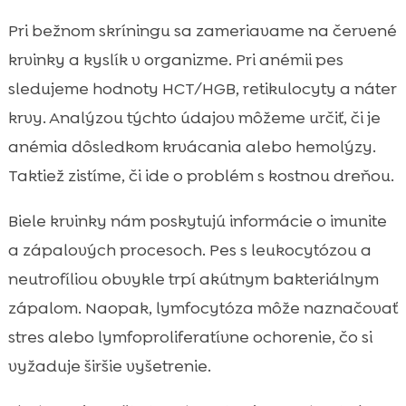
Pri bežnom skríningu sa zameriavame na červené
krvinky a kyslík v organizme. Pri anémii pes
sledujeme hodnoty HCT/HGB, retikulocyty a náter
krvy. Analýzou týchto údajov môžeme určiť, či je
anémia dôsledkom krvácania alebo hemolýzy.
Taktiež zistíme, či ide o problém s kostnou dreňou.
Biele krvinky nám poskytujú informácie o imunite
a zápalových procesoch. Pes s leukocytózou a
neutrofíliou obvykle trpí akútnym bakteriálnym
zápalom. Naopak, lymfocytóza môže naznačovať
stres alebo lymfoproliferatívne ochorenie, čo si
vyžaduje širšie vyšetrenie.