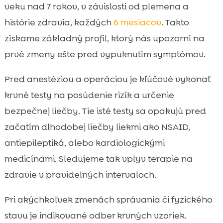
veku nad 7 rokov, v závislosti od plemena a
histórie zdravia, každých
6 mesiacov
. Takto
získame základný profil, ktorý nás upozorní na
prvé zmeny ešte pred vypuknutím symptómov.
Pred anestéziou a operáciou je kľúčové vykonať
krvné testy na posúdenie rizík a určenie
bezpečnej liečby. Tie isté testy sa opakujú pred
začatím dlhodobej liečby liekmi ako NSAID,
antiepileptiká, alebo kardiologickými
medicínami. Sledujeme tak vplyv terapie na
zdravie v pravidelných intervaloch.
Pri akýchkoľvek zmenách správania či fyzického
stavu je indikované odber krvných vzoriek.