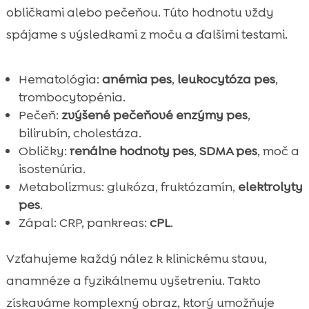
obličkami alebo pečeňou. Túto hodnotu vždy
spájame s výsledkami z moču a ďalšími testami.
Hematológia:
anémia pes
,
leukocytóza pes
,
trombocytopénia.
Pečeň:
zvýšené pečeňové enzýmy pes
,
bilirubín, cholestáza.
Obličky:
renálne hodnoty pes
,
SDMA pes
, moč a
isostenúria.
Metabolizmus: glukóza, fruktózamín,
elektrolyty
pes
.
Zápal: CRP, pankreas:
cPL
.
Vzťahujeme každý nález k klinickému stavu,
anamnéze a fyzikálnemu vyšetreniu. Takto
získaváme komplexný obraz, ktorý umožňuje