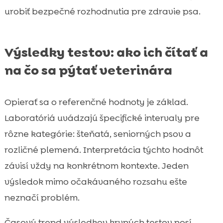
urobiť bezpečné rozhodnutia pre zdravie psa.
Výsledky testov: ako ich čítať a
na čo sa pýtať veterinára
Opierať sa o referenčné hodnoty je základ.
Laboratóriá uvádzajú špecifické intervaly pre
rôzne kategórie: šteňatá, seniorných psov a
rozličné plemená. Interpretácia týchto hodnôt
závisí vždy na konkrétnom kontexte. Jeden
výsledok mimo očakávaného rozsahu ešte
neznačí problém.
Časový trend výsledkov krvných testov nosí