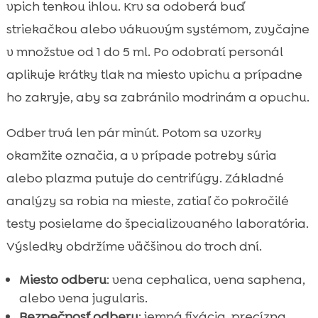
vpich tenkou ihlou. Krv sa odoberá buď
striekačkou alebo vákuovým systémom, zvyčajne
v množstve od 1 do 5 ml. Po odobratí personál
aplikuje krátky tlak na miesto vpichu a prípadne
ho zakryje, aby sa zabránilo modrinám a opuchu.
Odber trvá len pár minút. Potom sa vzorky
okamžite označia, a v prípade potreby súria
alebo plazma putuje do centrifúgy. Základné
analýzy sa robia na mieste, zatiaľ čo pokročilé
testy posielame do špecializovaného laboratória.
Výsledky obdržíme väčšinou do troch dní.
Miesto odberu
: vena cephalica, vena saphena,
alebo vena jugularis.
Bezpečnosť odberu
: jemná fixácia, precízna