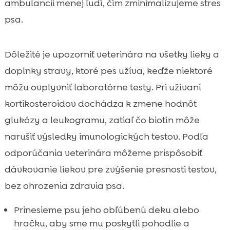
ambulancii menej ľudí, čím zminimalizujeme stres
psa.
Dôležité je upozorniť veterinára na všetky lieky a
doplnky stravy, ktoré pes užíva, keďže niektoré
môžu ovplyvniť laboratórne testy. Pri užívaní
kortikosteroidov dochádza k zmene hodnôt
glukózy a leukogramu, zatiaľ čo biotín môže
narušiť výsledky imunologických testov. Podľa
odporúčania veterinára môžeme prispôsobiť
dávkovanie liekov pre zvýšenie presnosti testov,
bez ohrozenia zdravia psa.
Prinesieme psu jeho obľúbenú deku alebo
hračku, aby sme mu poskytli pohodlie a