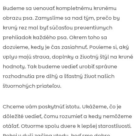
krvi
Budeme sa venovať kompletnému krvnému
CricksyDog: kvalitné krmivo a doplnky pre

obrazu psa. Zamyslíme sa nad tým, prečo by
lepšie zdravie krvi
krvný rez mal byť súčasťou preventívnych
Rizikové faktory a príznaky, pri ktorých

netreba čakať na odber krvi
prehliadok každého psa. Okrem toho sa
Koľko stojí krvné vyšetrenie a ako plánovať
dozvieme, kedy je čas zasiahnuť. Povieme si, aký

rozpočet
vplyv majú strava, doplnky a životný štýl na krvné
Špecifiká podľa plemena, veku a životného

hodnoty. Tak budeme vedieť urobiť správne
štýlu psa
rozhodnutia pre dlhý a šťastný život našich
Chyby, ktorým sa vyhnúť pred a po krvnom

štvornohých priateľov.
teste
Záver

Chceme vám poskytnúť istotu. Ukážeme, čo je
FAQ

dôležité vedieť, čomu rozumieť a kedy nemôžeme
otáľať. Otvorme spolu dvere k lepšej starostlivosti.
Pokoj v duši začína vtedy, keď sme dobre