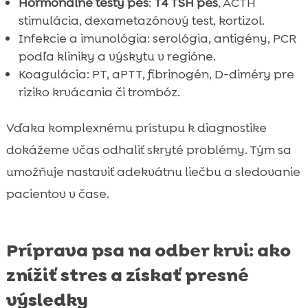
Hormonálne testy pes
:
T4 TSH pes
, ACTH
stimulácia, dexametazónový test, kortizol.
Infekcie a imunológia: serológia, antigény, PCR
podľa kliniky a výskytu v regióne.
Koagulácia: PT, aPTT, fibrinogén, D-diméry pre
riziko krvácania či trombóz.
Vďaka komplexnému prístupu k diagnostike
dokážeme včas odhaliť skryté problémy. Tým sa
umožňuje nastaviť adekvátnu liečbu a sledovanie
pacientov v čase.
Príprava psa na odber krvi: ako
znížiť stres a získať presné
výsledky