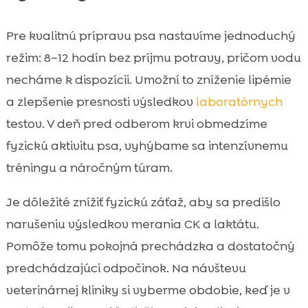
Pre kvalitnú prípravu psa nastavíme jednoduchý
režim: 8–12 hodín bez príjmu potravy, pričom vodu
necháme k dispozícii. Umožní to zníženie lipémie
a zlepšenie presnosti výsledkov
laboratórnych
testov. V deň pred odberom krvi obmedzíme
fyzickú aktivitu psa, vyhýbame sa intenzívnemu
tréningu a náročným túram.
Je dôležité znížiť fyzickú záťaž, aby sa predišlo
narušeniu výsledkov merania CK a laktátu.
Pomôže tomu pokojná prechádzka a dostatočný
predchádzajúci odpočinok. Na návštevu
veterinárnej kliniky si vyberme obdobie, keď je v