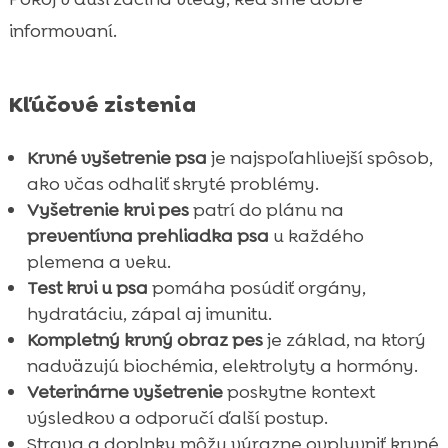
informovaní.
Kľúčové zistenia
Krvné vyšetrenie psa
je najspoľahlivejší spôsob,
ako včas odhaliť skryté problémy.
Vyšetrenie krvi pes
patrí do plánu na
preventívna prehliadka psa
u každého
plemena a veku.
Test krvi u psa
pomáha posúdiť orgány,
hydratáciu, zápal aj imunitu.
Kompletný krvný obraz pes
je základ, na ktorý
nadväzujú biochémia, elektrolyty a hormóny.
Veterinárne vyšetrenie
poskytne kontext
výsledkov a odporučí ďalší postup.
Strava a doplnky môžu výrazne ovplyvniť krvné