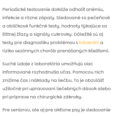
Periodické testovanie dokáže odhaliť anémiu,
infekcie a rôzne zápaly. Sledované sú pečeňové
a obličkové funkčné testy, hodnoty týkajúce sa
štítnej žľazy a signály cukrovky. Dôležité sú aj
testy pre diagnostiku problémov s
trávením
a
riziko sezónnych chorôb prenášaných kliešťami.
Suché údaje z laboratória umožňujú viac
informované rozhodnutia včas. Pomocou nich
znížime čas i náklady na liečbu. To je obzvlášť
užitočné pri upravovaní liečebných dávok alebo
pri príprave na chirurgické zákroky.
Pre seniorov, ale aj pre aktívne psy je sledovanie