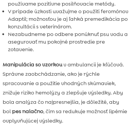
používame pozitívne posilňovacie metódy.
V prípade úzkosti uvažujme o použití feromónov
Adaptil; možnosťou je aj ľahká premedikácia po
konzultácii s veterinárom.
Nezabudneme po odbere ponúknuť psu vodu a
asegurovať mu pokojné prostredie pre
zotavenie.
Manipulácia so vzorkou
v ambulancii je kľúčová.
Správne zaobchádzanie, ako je rýchle
spracovanie a použitie vhodných skúmaviek,
znižuje riziko hemolýzy a zlepšuje výsledky. Aby
bola analýza čo najpresnejšia, je dôležité, aby
bol
pes nalačno
, čím sa redukuje možnosť lipémie
ovplyvňujúcej výsledky.