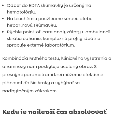
Odber do EDTA skúmavky je určený na
hematológiu.
Na biochémiu používame sérovú alebo
heparínovú skúmavku.
Rýchle point-of-care analyzátory v ambulancii
skrátia čakanie, komplexné profily ideálne
spracuje externé laboratórium.
Kombinácia krvného testu, klinického vyšetrenia a
anamnézy nám poskytuje ucelený obraz. S
presnými parametrami krvi môžeme efektívne
plánovať ďalšie kroky a vyhýbať sa
nadbytočným zákrokom.
Kedy je najlepší čas absolvovať