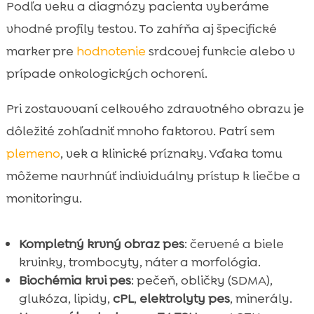
Podľa veku a diagnózy pacienta vyberáme
vhodné profily testov. To zahŕňa aj špecifické
marker pre
hodnotenie
srdcovej funkcie alebo v
prípade onkologických ochorení.
Pri zostavovaní celkového zdravotného obrazu je
dôležité zohľadniť mnoho faktorov. Patrí sem
plemeno
, vek a klinické príznaky. Vďaka tomu
môžeme navrhnúť individuálny prístup k liečbe a
monitoringu.
Kompletný krvný obraz pes
: červené a biele
krvinky, trombocyty, náter a morfológia.
Biochémia krvi pes
: pečeň, obličky (SDMA),
glukóza, lipidy,
cPL
,
elektrolyty pes
, minerály.