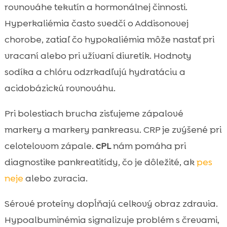
rovnováhe tekutín a hormonálnej činnosti.
Hyperkaliémia často svedčí o Addisonovej
chorobe, zatiaľ čo hypokaliémia môže nastať pri
vracaní alebo pri užívaní diuretík. Hodnoty
sodíka a chlóru odzrkadľujú hydratáciu a
acidobázickú rovnováhu.
Pri bolestiach brucha zisťujeme zápalové
markery a markery pankreasu. CRP je zvýšené pri
celotelovom zápale.
cPL
nám pomáha pri
diagnostike pankreatitídy, čo je dôležité, ak
pes
neje
alebo zvracia.
Sérové proteíny dopĺňajú celkový obraz zdravia.
Hypoalbuminémia signalizuje problém s črevami,