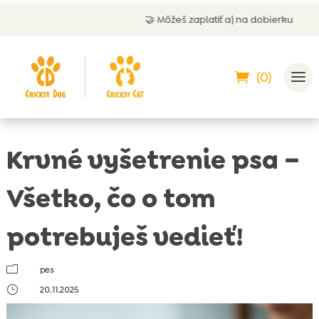
🤝 Môžeš zaplatiť aj na dobierku
(0)
Krvné vyšetrenie psa –
Všetko, čo o tom
potrebuješ vedieť!
m
pes
}
20.11.2025