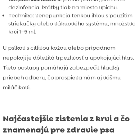
dezinfekcia, krátky tlak na miesto vpichu.
Technika: venepunkcia tenkou ihlou s použitím
striekačky alebo vákuového systému, množstvo
krvi 1–5 ml.
U psíkov s citlivou kožou alebo prípadnom
nepokoji je dôležitá trpezlivosť a upokojujúci hlas.
Tieto postupy pomáhajú zabezpečiť hladký
priebeh odberu, čo prospieva nám aj vášmu
miláčikovi.
Najčastejšie zistenia z krvi a čo
znamenajú pre zdravie psa