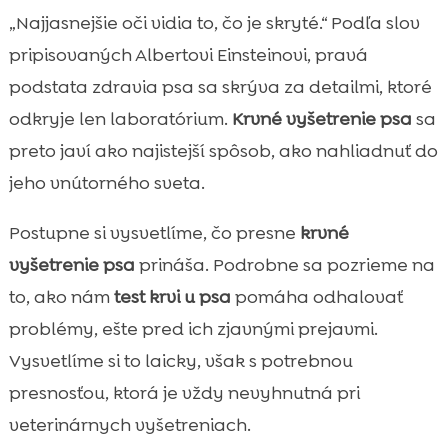
Prečo je preventívne vyšetrenie krvi u psov
„Najjasnejšie oči vidia to, čo je skryté.“ Podľa slov

kľúčové pre zdravý život
pripisovaných Albertovi Einsteinovi, pravá
k rvné vyšetrenie psa

podstata zdravia psa sa skrýva za detailmi, ktoré
Kedy je najlepší čas absolvovať krvné testy

odkryje len laboratórium.
Krvné vyšetrenie psa
sa
u psa
preto javí ako najistejší spôsob, ako nahliadnuť do
Typy krvných testov: kompletný krvný

jeho vnútorného sveta.
obraz, biochémia a ďalšie
Príprava psa na odber krvi: ako znížiť stres

Postupne si vysvetlíme, čo presne
krvné
a získať presné výsledky
vyšetrenie psa
prináša. Podrobne sa pozrieme na
Ako prebieha odber krvi u veterinára

to, ako nám
test krvi u psa
pomáha odhalovať
Najčastejšie zistenia z krvi a čo znamenajú

problémy, ešte pred ich zjavnými prejavmi.
pre zdravie psa
Vysvetlíme si to laicky, však s potrebnou
Výsledky testov: ako ich čítať a na čo sa

presnosťou, ktorá je vždy nevyhnutná pri
pýtať veterinára
veterinárnych vyšetreniach.
Strava a výživa: ako ovplyvňujú parametre
