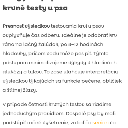
krvné testy u psa
Presnosť výsledkov
testovania krvi u psov
ovplyvňuje čas odberu. Ideálne je odobrať krv
ráno na lačný žalúdok, po 8–12 hodinách
hladovky, pričom vodu môže pes piť. Týmto
prístupom minimalizujeme výkyvy v hladinách
glukózy a tukov. To zase uľahčuje interpretáciu
výsledkov týkajúcich sa funkcie pečene, obličiek
a štítnej žľazy.
V prípade četnosti krvných testov sa riadime
jednoduchým pravidlom. Dospelé psy by mali
podstúpiť ročné vyšetrenie, zatiaľ čo
seniori
vo