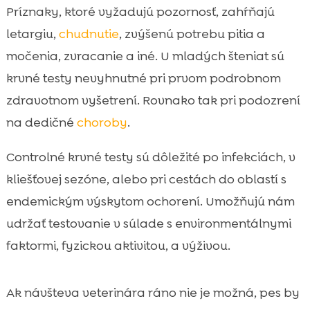
Príznaky, ktoré vyžadujú pozornosť, zahŕňajú
letargiu,
chudnutie
, zvýšenú potrebu pitia a
močenia, zvracanie a iné. U mladých šteniat sú
krvné testy nevyhnutné pri prvom podrobnom
zdravotnom vyšetrení. Rovnako tak pri podozrení
na dedičné
choroby
.
Controlné krvné testy sú dôležité po infekciách, v
kliešťovej sezóne, alebo pri cestách do oblastí s
endemickým výskytom ochorení. Umožňujú nám
udržať testovanie v súlade s environmentálnymi
faktormi, fyzickou aktivitou, a výživou.
Ak návšteva veterinára ráno nie je možná, pes by