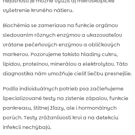
nejasností je možné využiť aj mikroskopické
vyšetrenie krvného nátieru.
Biochémia se zameriava na funkcie orgánov
sledovaním rôznych enzýmov a ukazovateľov
vrátane pečeňových enzýmov a obličkových
markerov. Pozorujeme takisto hladiny cukru,
lipidov, proteínov, minerálov a elektrolytov. Táto
diagnostika nám umožňuje cieliť liečbu presnejšie.
Podľa individuálnych potrieb psa začleňujeme
špecializované testy na zistenie zápalov, funkcie
pankreasu, štítnej žľazy, ale i hormonálnych
porúch. Testy zrážanlivosti krvi a na detekciu
infekcií nechýbajú.