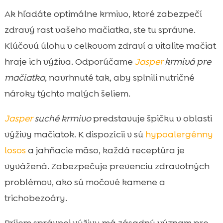
Ak hľadáte optimálne krmivo, ktoré zabezpečí
zdravý rast vašeho mačiatka, ste tu správne.
Klúčovú úlohu v celkovom zdraví a vitalite mačiat
hraje ich výživa. Odporúčame
Jasper
krmivá pre
mačiatka
, navrhnuté tak, aby splnili nutričné
nároky týchto malých šeliem.
Jasper
suché krmivo
predstavuje špičku v oblasti
výživy mačiatok. K dispozícii v sú
hypoalergénny
losos
a jahňacie mäso, každá receptúra je
vyvážená. Zabezpečuje prevenciu zdravotných
problémov, ako sú močové kamene a
trichobezoáry.
Príjem správnej výživy má zásadný význam pre