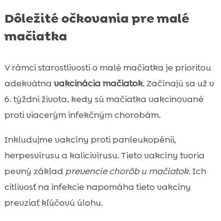
Dôležité očkovania pre malé
mačiatka
V rámci starostlivosti o malé mačiatka je prioritou
adekvátna
vakcinácia mačiatok
. Začínajú sa už v
6. týždni života, kedy sú mačiatka vakcinované
proti viacerým infekčným chorobám.
Inkludujme vakcíny proti panleukopénii,
herpesvírusu a kalicivírusu. Tieto vakcíny tvoria
pevný základ
prevencie chorôb u mačiatok
. Ich
citlivosť na infekcie napomáha tieto vakcíny
prevziať kľúčovú úlohu.