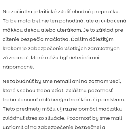
Na začiatku je kritické zvoliť vhodnú prepravku.
Tá by mala byť nie len pohodlná, ale aj vybavená
mäkkou dekou alebo uterákom. Je to základ pre
cítenie bezpečia mačiatka. Ďalším dôležitým
krokom je zabezpečenie všetkých zdravotných
záznamov, ktoré môžu byť veterinárovi
nápomocné.
Nezabudnúť by sme nemali ani na zoznam vecí,
ktoré s sebou treba vziať. Zvláštnu pozornosť
treba venovať obľúbeným hračkám či pamlskom.
Tieto predmety môžu výrazne pomôcť mačiatku
zvládnuť stres zo situácie. Pozornosť by sme mali
upriamiť aj na zabezpečenie bezpečnej a