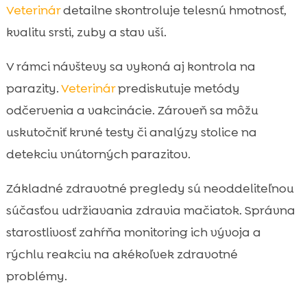
Veterinár
detailne skontroluje telesnú hmotnosť,
kvalitu srsti, zuby a stav uší.
V rámci návštevy sa vykoná aj kontrola na
parazity.
Veterinár
prediskutuje metódy
odčervenia a vakcinácie. Zároveň sa môžu
uskutočniť krvné testy či analýzy stolice na
detekciu vnútorných parazitov.
Základné zdravotné pregle­dy sú neoddeliteľnou
súčasťou udržiavania zdravia mačiatok. Správna
starostlivosť zahŕňa monitoring ich vývoja a
rýchlu reakciu na akékoľvek zdravotné
problémy.