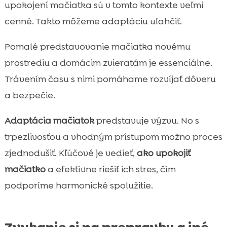
upokojení mačiatka sú v tomto kontexte veľmi
cenné. Takto môžeme adaptáciu uľahčiť.
Pomalé predstavovanie mačiatka novému
prostrediu a domácim zvieratám je essenciálne.
Trávením času s nimi pomáhame rozvíjať dôveru
a bezpečie.
Adaptácia mačiatok
predstavuje výzvu. No s
trpezlivosťou a vhodným prístupom možno proces
zjednodušiť. Kľúčové je vedieť,
ako upokojiť
mačiatko
a efektívne riešiť ich stres, čím
podporíme harmonické spolužitie.
Zvykanie si na prepravku a iné