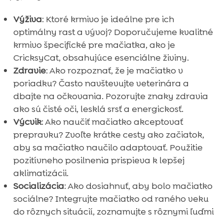
Výživa
: Ktoré krmivo je ideálne pre ich
optimálny rast a vývoj? Doporučujeme kvalitné
krmivo špecifické pre mačiatka, ako je
CricksyCat, obsahujúce esenciálne živiny.
Zdravie
: Ako rozpoznať, že je mačiatko v
poriadku? Často navštevujte veterinára a
dbajte na očkovania. Pozorujte znaky zdravia
ako sú čisté oči, lesklá srsť a energickosť.
Výcvik
: Ako naučiť mačiatko akceptovať
prepravku? Zvoľte krátke cesty ako začiatok,
aby sa mačiatko naučilo adaptovať. Použitie
pozitívneho posilnenia prispieva k lepšej
aklimatizácii.
Socializácia
: Ako dosiahnuť, aby bolo mačiatko
sociálne? Integrujte mačiatko od raného veku
do rôznych situácií, zoznamujte s rôznymi ľuďmi