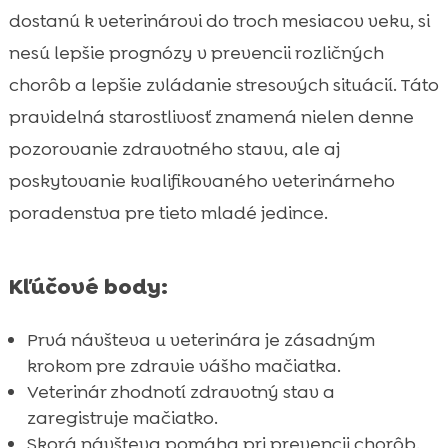
veterinára
dostanú k veterinárovi do troch mesiacov veku, si
Čo očakávať pri prvej návšteve veterinára

nesú lepšie prognózy v prevencii rozličných
Dôležité očkovania pre malé mačiatka

chorôb a lepšie zvládanie stresových situácií. Táto
Preventívne opatrenia pre zdravie

pravidelná starostlivosť znamená nielen denne
mačiatka
pozorovanie zdravotného stavu, ale aj
Výživa pre mačiatka: CricksyCat krmivo

poskytovanie kvalifikovaného veterinárneho
Odporúčané krmivá pre zdravý rast a

poradenstva pre tieto mladé jedince.
vývoj
Purrfect Life mačacie stelivá: Ako udržať

čistotu a pohodlie
Kľúčové body:
Bežné zdravotné problémy u mačiat a ich

prevencia
Prvá návšteva u veterinára je zásadným
Ako zvládať stres z nového prostredia
krokom pre zdravie vášho mačiatka.

Zvykanie si na prepravku a iné podmienky
Veterinár zhodnotí zdravotný stav a

zaregistruje mačiatko.
Mačiatko prvá návšteva veterinára: Naše

Skorá návšteva pomáha pri prevencii chorôb.
skúsenosti