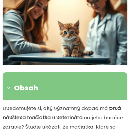
Obsah
3
Kedy je ideálny čas na prvú návštevu
Uvedomujete si, aký významný dopad má
prvá

veterinára?
návšteva mačiatka u veterinára
na jeho budúce
Ako sa pripraviť na prvú návštevu

zdravie? Štúdie ukázali, že mačiatka, ktoré sa