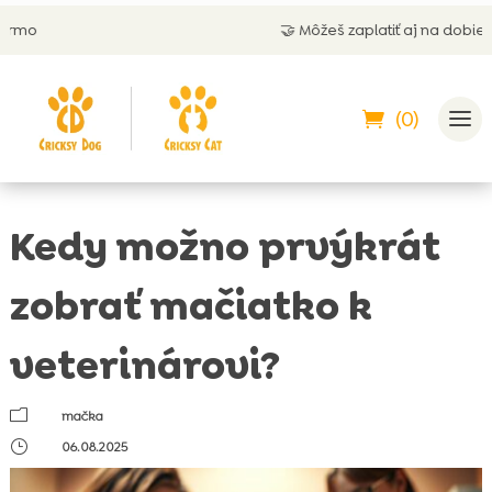
🤝 Môžeš zaplatiť aj na dobierku
(0)
Kedy možno prvýkrát
zobrať mačiatko k
veterinárovi?
m
mačka
}
06.08.2025