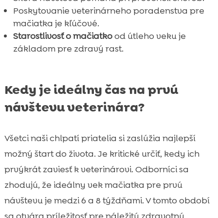
Poskytovanie veterinárneho poradenstva pre
Časté otázky majiteľov mačiatok

mačiatka je kľúčové.
Príprava na dlhodobé zdravie a pohodu

Starostlivosť o mačiatko
od útleho veku je
mačiatka
základom pre zdravý rast.
Dôležitosť pravidelných návštev veterinára

Na čo nezabudnúť pred odchodom na prvú

návštevu
Kedy je ideálny čas na prvú
Záver

návštevu veterinára?
FAQ

Všetci naši chlpatí priatelia si zaslúžia najlepší
možný štart do života. Je kritické určiť, kedy ich
prvýkrát zaviesť k veterinárovi. Odborníci sa
zhodujú, že ideálny vek mačiatka pre prvú
návštevu je medzi 6 a 8 týždňami. V tomto období
sa otvára príležitosť pre náležitú zdravotnú