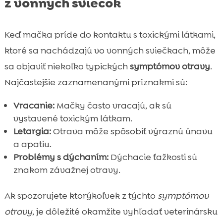
z vonných sviečok
Keď mačka príde do kontaktu s toxickými látkami,
ktoré sa nachádzajú vo vonných sviečkach, môže
sa objaviť niekoľko typických
symptómov otravy
.
Najčastejšie zaznamenanými príznakmi sú:
Vracanie:
Mačky často vracajú, ak sú
vystavené toxickým látkam.
Letargia:
Otrava môže spôsobiť výraznú únavu
a apatiu.
Problémy s dýchaním:
Dýchacie ťažkosti sú
znakom závažnej otravy.
Ak spozorujete ktorýkoľvek z týchto
symptómov
otravy
, je dôležité okamžite vyhľadať veterinársku