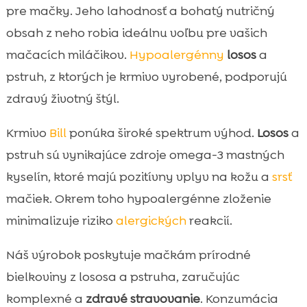
pre mačky. Jeho lahodnosť a bohatý nutričný
obsah z neho robia ideálnu voľbu pre vašich
mačacích miláčikov.
Hypoalergénny
losos
a
pstruh, z ktorých je krmivo vyrobené, podporujú
zdravý životný štýl.
Krmivo
Bill
ponúka široké spektrum výhod.
Losos
a
pstruh sú vynikajúce zdroje omega-3 mastných
kyselín, ktoré majú pozitívny vplyv na kožu a
srsť
mačiek. Okrem toho hypoalergénne zloženie
minimalizuje riziko
alergických
reakcií.
Náš výrobok poskytuje mačkám prírodné
bielkoviny z lososa a pstruha, zaručujúc
komplexné a
zdravé stravovanie
. Konzumácia