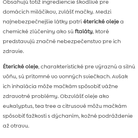
Obsahujú totiž ingrediencie škodlivé pre
domácich miláčikov, zvlášť mačky. Medzi
najnebezpečnejšie látky patrí
éterické oleje
a
chemické zlúčeniny ako sú
ftaláty
, ktoré
predstavujú značné nebezpečenstvo pre ich
zdravie.
Éterické oleje
, charakteristické pre výraznú a silnú
vôňu, sú prítomné vo vonných sviečkach. Avšak
ich inhalácia môže mačkám spôsobiť vážne
zdravotné problémy. Obzvlášť oleje ako
eukalyptus, tea tree a citrusové môžu mačkám
spôsobiť ťažkosti s dýchaním, kožné podráždenie
až otravu.