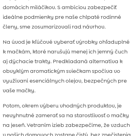
domácich miláčikov. S ambíciou zabezpečiť
ideálne podmienky pre naše chlpaté rodinné
členy, sme zosumarizovali rad návrhov.
Na úvod je kľúčové vyberať výrobky ohľaduplné
k mačkám, ktoré narušujú menej ich jemný čuch
aj dýchacie trakty. Predkladaná alternatíva k
obvyklým aromatickým sviečkam spočíva vo
využívaní esenciálnych olejov, bezpečných pre
vaše mačky.
Potom, okrem výberu vhodných produktov, je
nevyhnutné zamerať sa na starostlivosť o mačky
na jeseň. Vetraním izieb zabezpečíme, že vzduch
v našich domovoch zostane čistý, bez znečistenia