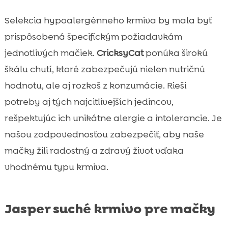
Selekcia hypoalergénneho krmiva by mala byť
prispôsobená špecifickým požiadavkám
jednotlivých mačiek.
CricksyCat
ponúka širokú
škálu chutí, ktoré zabezpečujú nielen nutričnú
hodnotu, ale aj rozkoš z konzumácie. Rieši
potreby aj tých najcitlivejších jedincov,
rešpektujúc ich unikátne alergie a intolerancie. Je
našou zodpovednosťou zabezpečiť, aby naše
mačky žili radostný a zdravý život vďaka
vhodnému typu krmiva.
Jasper suché krmivo pre mačky