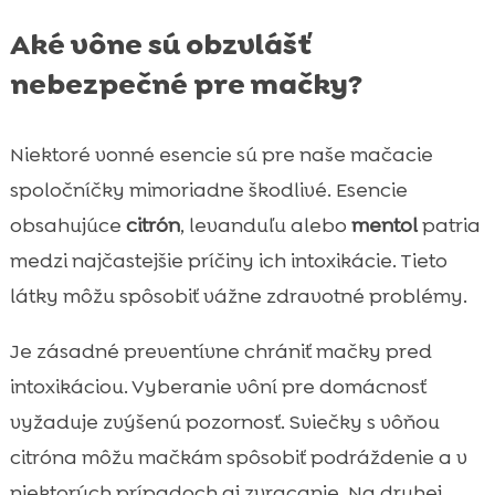
Aké vône sú obzvlášť
nebezpečné pre mačky?
Niektoré vonné esencie sú pre naše mačacie
spoločníčky mimoriadne škodlivé. Esencie
obsahujúce
citrón
, levanduľu alebo
mentol
patria
medzi najčastejšie príčiny ich intoxikácie. Tieto
látky môžu spôsobiť vážne zdravotné problémy.
Je zásadné preventívne chrániť mačky pred
intoxikáciou. Vyberanie vôní pre domácnosť
vyžaduje zvýšenú pozornosť. Sviečky s vôňou
citróna môžu mačkám spôsobiť podráždenie a v
niektorých prípadoch aj zvracanie. Na druhej