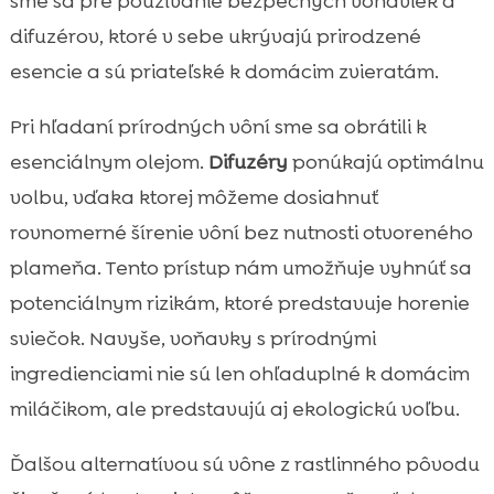
sme sa pre používanie bezpečných voňaviek a
difuzérov, ktoré v sebe ukrývajú prirodzené
esencie a sú priateľské k domácim zvieratám.
Pri hľadaní prírodných vôní sme sa obrátili k
esenciálnym olejom.
Difuzéry
ponúkajú optimálnu
volbu, vďaka ktorej môžeme dosiahnuť
rovnomerné šírenie vôní bez nutnosti otvoreného
plameňa. Tento prístup nám umožňuje vyhnúť sa
potenciálnym rizikám, ktoré predstavuje horenie
sviečok. Navyše, voňavky s prírodnými
ingredienciami nie sú len ohľaduplné k domácim
miláčikom, ale predstavujú aj ekologickú voľbu.
Ďalšou alternatívou sú vône z rastlinného pôvodu