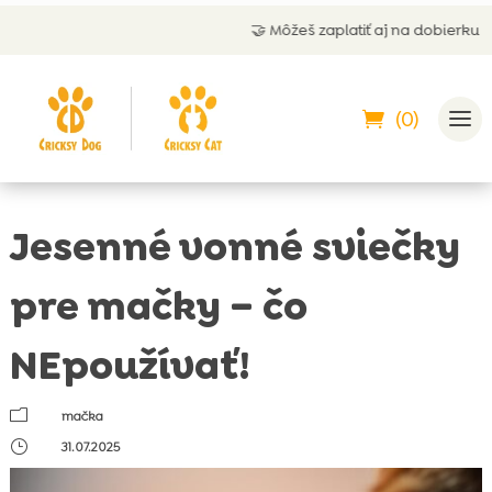
🤝 Môžeš zaplatiť aj na dobierku
(0)
Jesenné vonné sviečky
pre mačky – čo
NEpoužívať!
m
mačka
}
31.07.2025