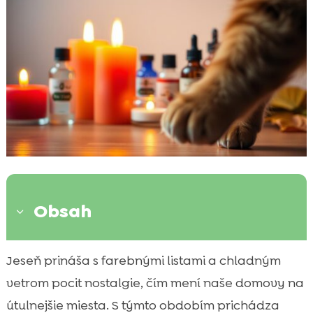
Obsah
3
Úvod do problematiky jesenných vonných
Jeseň prináša s farebnými listami a chladným

sviečok
vetrom pocit nostalgie, čím mení naše domovy na
Bežné ingrediencie vonných sviečok a ich

útulnejšie miesta. S týmto obdobím prichádza