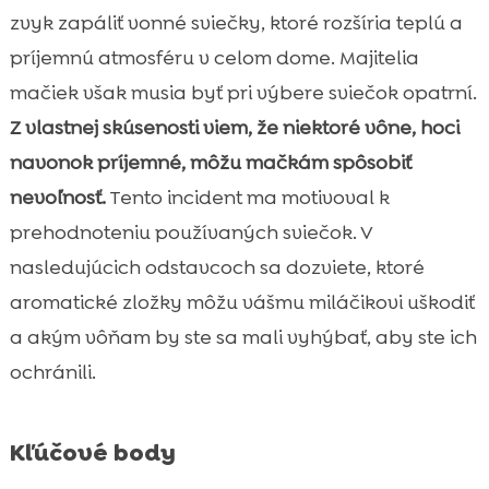
nebezpečenstvo pre mačky
zvyk zapáliť vonné sviečky, ktoré rozšíria teplú a
Nebezpečenstvo vonných sviečok pre

príjemnú atmosféru v celom dome. Majitelia
mačky na jeseň
mačiek však musia byť pri výbere sviečok opatrní.
Aké vône sú obzvlášť nebezpečné pre

Z vlastnej skúsenosti viem, že niektoré vône, hoci
mačky?
navonok príjemné, môžu mačkám spôsobiť
Typické príznaky otravy mačky z vonných

sviečok
nevoľnosť.
Tento incident ma motivoval k
Alternatívy k tradičným vonným sviečkam
prehodnoteniu používaných sviečok. V

Ako si vybrať bezpečné sviečky pre váš
nasledujúcich odstavcoch sa dozviete, ktoré

domov
aromatické zložky môžu vášmu miláčikovi uškodiť
Naše odporúčania pre bezpečné jesenné

a akým vôňam by ste sa mali vyhýbať, aby ste ich
prostredie pre mačky
ochránili.
CricksyCat hypoalergénne krmivo pre

mačky
Jasper suché krmivo pre mačky
Kľúčové body

Bill mokré krmivo pre mačky
