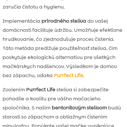
zaručia čistotu a hygienu.
Implementácia
prírodného steliva
do vašej
domácnosti facilituje údržbu. Umožňuje efektívne
hrudkovanie, čo zjednodušuje proces čistenia.
Táto metóda predlžuje použiteľnosť steliva, čím
poskytuje ekologickú alternatívu pre všetkých
mačkárskych nadšencov. Výsledkom je domov
bez zápachu, vďaka
Purrfect Life
.
Zvolením
Purrfect Life
steliva si zabezpečíte
pohodlie a kvalitu pre vášho mačacieho
spoločníka. S naším
bentonitovým stelivom
budú
starosti so zápachom a obtiažnym čistením
minulosťou. Ponúknte vašej mačke vynikajúce