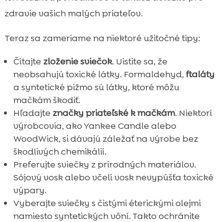
zdravie vašich malých priateľov.
Teraz sa zameriame na niektoré užitočné tipy:
Čítajte
zloženie sviečok
. Uistite sa, že
neobsahujú toxické látky. Formaldehyd,
ftaláty
a syntetické pižmo sú látky, ktoré môžu
mačkám škodiť.
Hľadajte
značky priateľské k mačkám
. Niektorí
výrobcovia, ako Yankee Candle alebo
WoodWick, si dávajú záležať na výrobe bez
škodlivých chemikálií.
Preferujte sviečky z prírodných materiálov.
Sójový vosk alebo včelí vosk nevypúšťa toxické
výpary.
Vyberajte sviečky s čistými éterickými olejmi
namiesto syntetických vôní. Takto ochránite