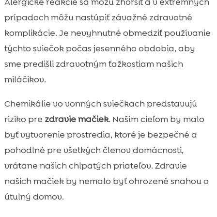
Alergické reakcie sa môžu zhoršiť a v extrémnych
prípadoch môžu nastúpiť závažné zdravotné
komplikácie. Je nevyhnutné obmedziť používanie
týchto sviečok počas jesenného obdobia, aby
sme predišli zdravotným ťažkostiam našich
miláčikov.
Chemikálie vo vonných sviečkach predstavujú
riziko pre
zdravie mačiek
. Naším cieľom by malo
byť vytvorenie prostredia, ktoré je bezpečné a
pohodlné pre všetkých členov domácnosti,
vrátane našich chlpatých priateľov. Zdravie
našich mačiek by nemalo byť ohrozené snahou o
útulný domov.