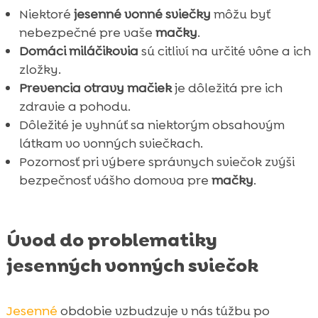
Niektoré
jesenné vonné sviečky
môžu byť
Purrfect Life stelivo pre mačky

nebezpečné pre vaše
mačky
.
Záver

Domáci miláčikovia
sú citliví na určité vône a ich
FAQ

zložky.
Prevencia otravy mačiek
je dôležitá pre ich
zdravie a pohodu.
Dôležité je vyhnúť sa niektorým obsahovým
látkam vo vonných sviečkach.
Pozornosť pri výbere správnych sviečok zvýši
bezpečnosť vášho domova pre
mačky
.
Úvod do problematiky
jesenných vonných sviečok
Jesenné
obdobie vzbudzuje v nás túžbu po