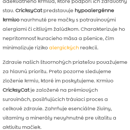
adekvátneho krmiva, ktoré podporí ich zdravotný
stav.
CricksyCat
predstavuje
hypoalergénne
krmivo
navrhnuté pre mačky s potravinovými
alergiami či citlivým žalúdkom. Charakterizuje ho
neprítomnosť kuracieho mäsa a pšenice, čím
minimalizuje riziko
alergických
reakcií.
Zdravie našich štvornohých priateľov považujeme
za hlavnú prioritu. Preto pozorne sledujeme
zloženie krmív, ktoré im poskytujeme. Krmivo
CricksyCat
je založené na prémiových
surovinách, posilňujúcich tráviaci proces a
celkové zdravie. Zahrňuje esenciálne živiny,
vitamíny a minerály nevyhnutné pre vitalitu a
aktivitu mačiek.