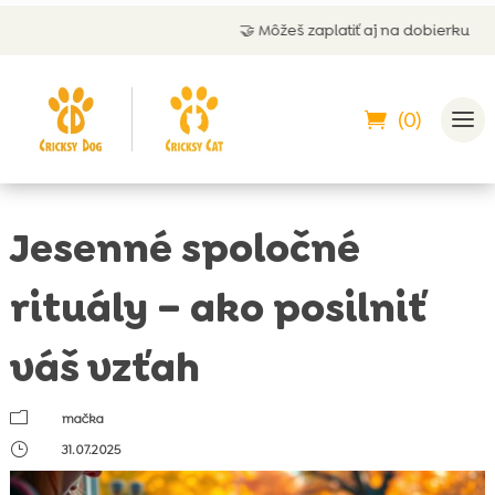
🤝 Môžeš zaplatiť aj na dobierku
(0)
Jesenné spoločné
rituály – ako posilniť
váš vzťah
m
mačka
}
31.07.2025