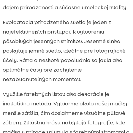
dojem prirodzenosti a súčasne umeleckej kvality.
Exploatacia prirodzeného svetla je jeden z
najefektívnejších prístupov k vytvoreniu
pôsobivých jesenných snímkov. Jesenné slnko
poskytuje jemné svetlo, ideálne pre fotografické
účely. Rána a neskoré popoludnia sa javia ako
optimálne časy pre zachytenie
nezabudnuteľných momentov.
Využitie farebných listov ako dekorácie je
inovatívna metóda. Vytvorme okolo našej mačky
menšie zátišia, čím dosiahneme vizuálne pútavé
zábery. Zvláštnu krásu nabývajú fotografie, kde
mačka v prírode splynula s farebnými stromami a