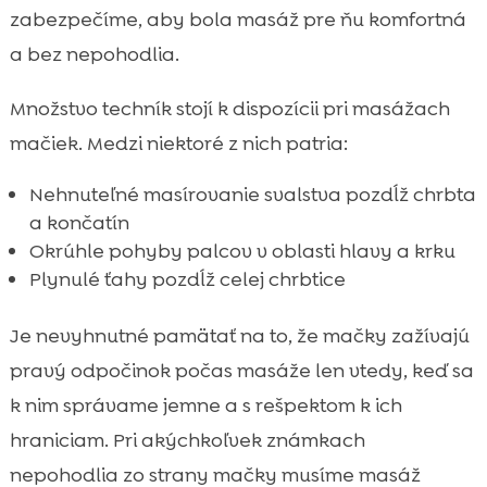
zabezpečíme, aby bola masáž pre ňu komfortná
a bez nepohodlia.
Množstvo techník stojí k dispozícii pri masážach
mačiek. Medzi niektoré z nich patria:
Nehnuteľné masírovanie svalstva pozdĺž chrbta
a končatín
Okrúhle pohyby palcov v oblasti hlavy a krku
Plynulé ťahy pozdĺž celej chrbtice
Je nevyhnutné pamätať na to, že mačky zažívajú
pravý odpočinok počas masáže len vtedy, keď sa
k nim správame jemne a s rešpektom k ich
hraniciam. Pri akýchkoľvek známkach
nepohodlia zo strany mačky musíme masáž