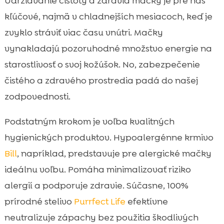
Udržiavanie čistoty a zdravia mačky je pre nás
kľúčové, najmä v chladnejších mesiacoch, keď je
zvyklo stráviť viac času vnútri. Mačky
vynakladajú pozoruhodné množstvo energie na
starostlivosť o svoj kožúšok. No, zabezpečenie
čistého a zdravého prostredia padá do našej
zodpovednosti.
Podstatným krokom je voľba kvalitných
hygienických produktov. Hypoalergénne krmivo
Bill
, napríklad, predstavuje pre alergické mačky
ideálnu voľbu. Pomáha minimalizovať riziko
alergií a podporuje zdravie. Súčasne, 100%
prírodné stelivo
Purrfect Life
efektívne
neutralizuje zápachy bez použitia škodlivých