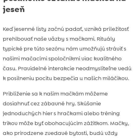
jeseň
Keď jesenné listy začnú padať, vzniká príležitosť
prehlbovať naše väzby s mačkami. Rituály
typické pre túto sezónu nám umožňujú stráviť s
našimi mačacími spoločníkmi viac kvalitného
času. Pravidelné interakcie neodmysliteľne vedú
k posilneniu pocitu bezpečia u našich miláčikov.
Priblíženie sa k našim mačkám môžeme
dosiahnuť cez zábavné hry. Skúšanie
jednoduchých hier s hračkami alebo tréning
trikov môže byť obohacujúcim zážitkom. Mačky,
ako prirodzene zvedavé bytosti, budú vždy