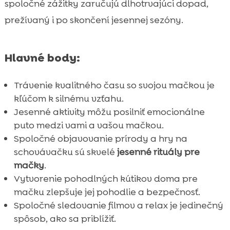
spoločné zážitky zaručujú dlhotrvajúci dopad,
Záver

prežívaný i po skončení jesennej sezóny.
FAQ

Hlavné body:
Trávenie kvalitného času so svojou mačkou je
kľúčom k silnému vzťahu.
Jesenné aktivity môžu posilniť emocionálne
puto medzi vami a vašou mačkou.
Spoločné objavovanie prírody a hry na
schovávačku sú skvelé
jesenné rituály pre
mačky
.
Vytvorenie pohodlných kútikov doma pre
mačku zlepšuje jej pohodlie a bezpečnosť.
Spoločné sledovanie filmov a relax je jedinečný
spôsob, ako sa priblížiť.