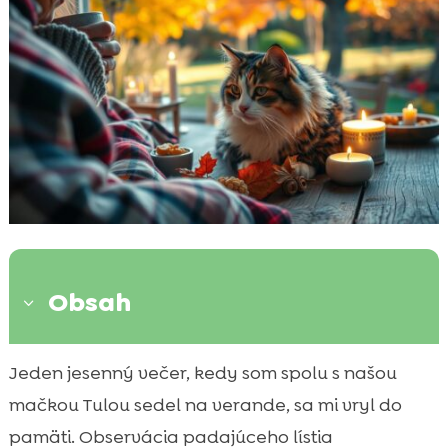
Obsah
3
Úvod do jesenných rituálů s vašou mačkou
Jeden jesenný večer, kedy som spolu s našou

Prechádzky a objavovanie prírody
mačkou Tulou sedel na verande, sa mi vryl do

Spoločné jesenné rituály na posilnenie
pamäti. Observácia padajúceho lístia
