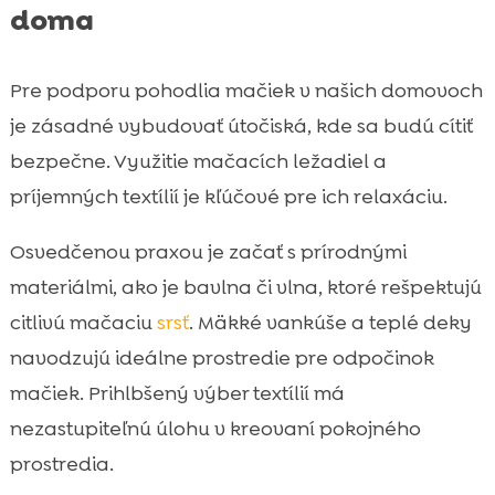
doma
Pre podporu pohodlia mačiek v našich domovoch
je zásadné vybudovať útočiská, kde sa budú cítiť
bezpečne. Využitie mačacích ležadiel a
príjemných textílií je kľúčové pre ich relaxáciu.
Osvedčenou praxou je začať s prírodnými
materiálmi, ako je bavlna či vlna, ktoré rešpektujú
citlivú mačaciu
srsť
. Mäkké vankúše a teplé deky
navodzujú ideálne prostredie pre odpočinok
mačiek. Prihlbšený výber textílií má
nezastupiteľnú úlohu v kreovaní pokojného
prostredia.