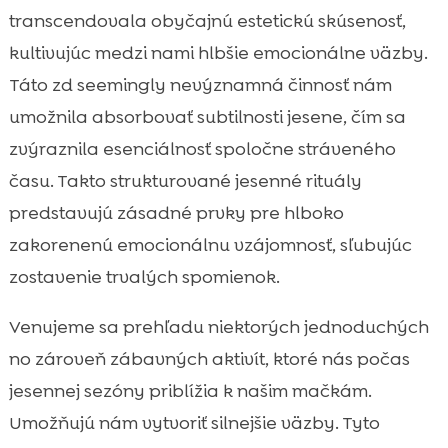
vzťahu s mačkou na jeseň
transcendovala obyčajnú estetickú skúsenosť,
Hry na schovávačku s jesennými listami

kultivujúc medzi nami hlbšie emocionálne väzby.
Vytváranie pohodlných kútikov doma

Táto zd seemingly nevýznamná činnosť nám
Spoločné pozeranie filmov a oddych

umožnila absorbovať subtilnosti jesene, čím sa
Výber kvalitnej mačacej stravy

zvýraznila esenciálnosť spoločne stráveného
Výhody masáže pre vašu mačku

času. Takto strukturované jesenné rituály
Jesenné fotogenické momenty

predstavujú zásadné prvky pre hlboko
Udržiavanie čistoty a zdravia

zakorenenú emocionálnu vzájomnosť, sľubujúc
Jesenné hry na aktívne trávenie času

zostavenie trvalých spomienok.
Prirodzené osvetlenie v byte

Význam rituálov pri kŕmení
Venujeme sa prehľadu niektorých jednoduchých

Jesenné priateľské stretnutia s inými
no zároveň zábavných aktivít, ktoré nás počas

mačkami
jesennej sezóny priblížia k našim mačkám.
Jesenné čistky a upratovanie

Umožňujú nám vytvoriť silnejšie väzby. Tyto
Jesenné wellness pre vašu mačku
