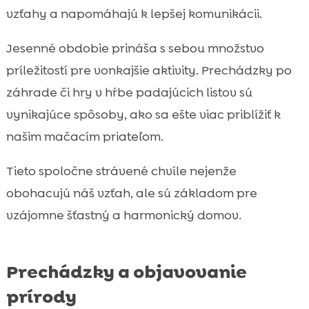
vzťahy a napomáhajú k lepšej komunikácii.
Jesenné obdobie prináša s sebou množstvo
príležitostí pre vonkajšie aktivity. Prechádzky po
záhrade či hry v hŕbe padajúcich listov sú
vynikajúce spôsoby, ako sa ešte viac priblížiť k
našim mačacím priateľom.
Tieto spoločne strávené chvíle nejenže
obohacujú náš vzťah, ale sú základom pre
vzájomne šťastný a harmonický domov.
Prechádzky a objavovanie
prírody