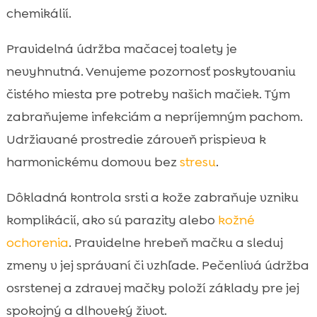
chemikálií.
Pravidelná údržba mačacej toalety je
nevyhnutná. Venujeme pozornosť poskytovaniu
čistého miesta pre potreby našich mačiek. Tým
zabraňujeme infekciám a nepríjemným pachom.
Udržiavané prostredie zároveň prispieva k
harmonickému domovu bez
stresu
.
Dôkladná kontrola srsti a kože zabraňuje vzniku
komplikácií, ako sú parazity alebo
kožné
ochorenia
. Pravidelne hrebeň mačku a sleduj
zmeny v jej správaní či vzhľade. Pečenlivá údržba
osrstenej a zdravej mačky položí základy pre jej
spokojný a dlhoveký život.