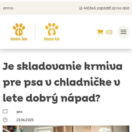
🤝 Môžeš zaplatiť aj na dobierku
(0)
Je skladovanie krmiva
pre psa v chladničke v
lete dobrý nápad?
m
pes
}
23.06.2025