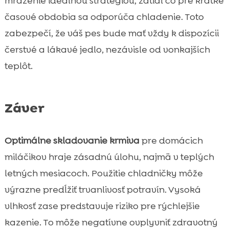
mrazenie ideálnou stratégiou, zatiaľ čo pre krátke
časové obdobia sa odporúča chladenie. Toto
zabezpečí, že váš pes bude mať vždy k dispozícii
čerstvé a lákavé jedlo, nezávisle od vonkajších
teplôt.
Záver
Optimálne skladovanie krmiva
pre domácich
miláčikov hraje zásadnú úlohu, najmä v teplých
letných mesiacoch. Použitie chladničky môže
výrazne predĺžiť trvanlivosť potravín. Vysoká
vlhkosť zase predstavuje riziko pre rýchlejšie
kazenie. To môže negatívne ovplyvniť zdravotný