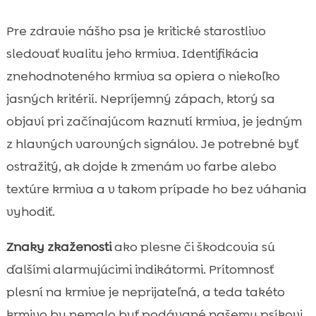
Pre zdravie nášho psa je kritické starostlivo
sledovať kvalitu jeho krmiva. Identifikácia
znehodnoteného krmiva sa opiera o niekoľko
jasných kritérií. Nepríjemný zápach, ktorý sa
objaví pri začínajúcom kaznutí krmiva, je jedným
z hlavných varovných signálov. Je potrebné byť
ostražitý, ak dojde k zmenám vo farbe alebo
textúre krmiva a v takom prípade ho bez váhania
vyhodiť.
Znaky zkaženosti
ako plesne či škodcovia sú
ďalšími alarmujúcimi indikátormi. Prítomnosť
plesní na krmive je neprijateľná, a teda takéto
krmivo by nemalo byť podávané našemu psíkovi.