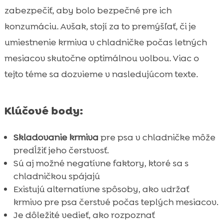
Alternatívy k chladničke

zabezpečiť, aby bolo bezpečné pre ich
Tipy na skladovanie krmiva pre psa v lete

konzumáciu. Avšak, stojí za to premýšľať, či je
Ako spoznať znehodnotené krmivo

umiestnenie krmiva v chladničke počas letných
Správne prax pre skladovanie krmiva

mesiacov skutočne optimálnou volbou. Viac o
Význam skladovania krmiva pre psov v lete

tejto téme sa dozvieme v nasledujúcom texte.
Úloha teploty pri uchovávaní potravy

Vplyv vlhkosti na krmivo pre psa

Klúčové body:
Výber správneho krmiva pre psa

Odporúčané produkty od CricksyDog

Skladovanie krmiva
pre psa v chladničke môže
Správne skladovanie krmiva pre psov

predĺžiť jeho čerstvosť.
počas leta
Sú aj možné negatívne faktory, ktoré sa s
Prečo sa rozhodnúť pre CricksyDog?
chladničkou spájajú

Bezpečné skladovanie vlhkého krmiva
Existujú alternatívne spôsoby, ako udržať

krmivo pre psa čerstvé počas teplých mesiacov.
Skladovanie suchého krmiva v lete

Je dôležité vedieť, ako rozpoznať
Chladenie vs. mrazenie krmiva pre psa
