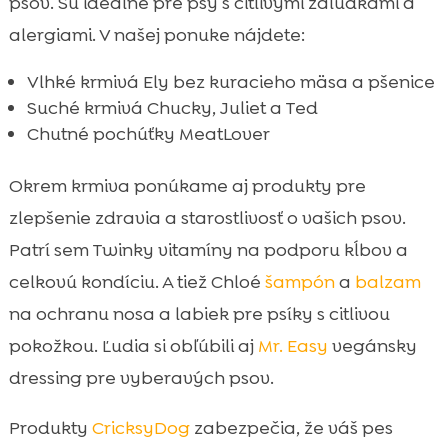
psov. Sú ideálne pre psy s citlivými žalúdkami a
alergiami. V našej ponuke nájdete:
Vlhké krmivá Ely bez kuracieho mäsa a pšenice
Suché krmivá Chucky, Juliet a Ted
Chutné pochúťky MeatLover
Okrem krmiva ponúkame aj produkty pre
zlepšenie zdravia a starostlivosť o vašich psov.
Patrí sem Twinky vitamíny na podporu kĺbov a
celkovú kondíciu. A tiež Chloé
šampón
a
balzam
na ochranu nosa a labiek pre psíky s citlivou
pokožkou. Ľudia si obľúbili aj
Mr. Easy
vegánsky
dressing pre vyberavých psov.
Produkty
CricksyDog
zabezpečia, že váš pes