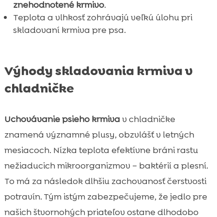
znehodnotené krmivo
.
Záver

Teplota a vlhkosť zohrávajú veľkú úlohu pri
FAQ
skladovaní krmiva pre psa.

Výhody skladovania krmiva v
chladničke
Uchovávanie psieho krmiva
v chladničke
znamená významné plusy, obzvlášť v letných
mesiacoch. Nízka teplota efektívne bráni rastu
nežiaducich mikroorganizmov – baktérií a plesní.
To má za následok dlhšiu zachovanosť čerstvosti
potravín. Tým istým zabezpečujeme, že jedlo pre
našich štvornohých priateľov ostane dlhodobo