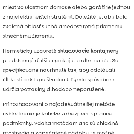
miest vo vlastnom domove alebo garáži je jednou
z najefektívnejších stratégií. Dôležité je, aby bola
zvolená oblasť suchá a nedostupná priamemu
slnečnému žiareniu.
Hermeticky uzavreté
skladovacie kontajnery
predstavujú ďalšiu vynikajúcu alternatívu. Sú
špecifikovane navrhnuté tak, aby odolávali
vlhkosti a vstupu škodcov. Týmto spôsobom
udržia potraviny dlhodobo neporušené.
Pri rozhodovaní o najadekvátnejšej metóde
uskladnenia je kritické zabezpečiť správne
podmienky. Vďaka metódam ako sú chladné
prostredia a zapečatené nádoby, je možné