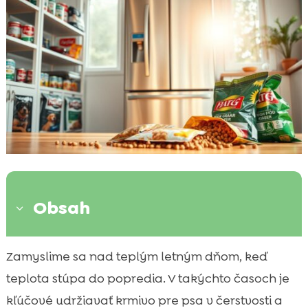
Obsah
3
Výhody skladovania krmiva v chladničke
Zamyslime sa nad teplým letným dňom, keď

Nevýhody skladovania krmiva v
teplota stúpa do popredia. V takýchto časoch je

chladničke
kľúčové udržiavať krmivo pre psa v čerstvosti a