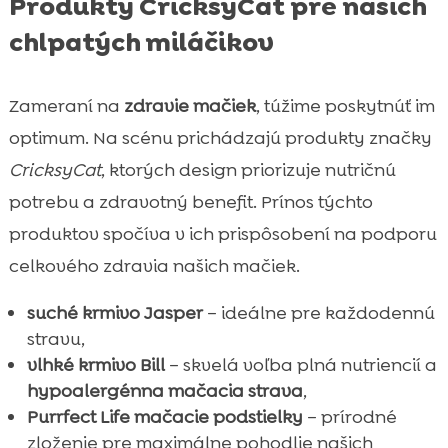
Produkty CricksyCat pre našich
chlpatých miláčikov
Zameraní na
zdravie mačiek
, túžime poskytnúť im
optimum. Na scénu prichádzajú produkty značky
CricksyCat
, ktorých design priorizuje nutričnú
potrebu a zdravotný benefit. Prínos týchto
produktov spočíva v ich prispôsobení na podporu
celkového zdravia našich mačiek.
suché krmivo Jasper
– ideálne pre každodennú
stravu,
vlhké krmivo Bill
– skvelá voľba plná nutriencií a
hypoalergénna mačacia strava
,
Purrfect Life mačacie podstielky
– prírodné
zloženie pre maximálne pohodlie našich