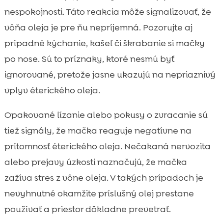
nespokojnosti. Táto reakcia môže signalizovať, že
vôňa oleja je pre ňu nepríjemná. Pozorujte aj
prípadné kýchanie, kašeľ či škrabanie si mačky
po nose. Sú to príznaky, ktoré nesmú byť
ignorované, pretože jasne ukazujú na nepriaznivý
vplyv éterického oleja.
Opakované lízanie alebo pokusy o zvracanie sú
tiež signály, že mačka reaguje negatívne na
prítomnosť éterického oleja. Nečakaná nervozita
alebo prejavy úzkosti naznačujú, že mačka
zažíva stres z vône oleja. V takých prípadoch je
nevyhnutné okamžite príslušný olej prestane
používať a priestor dôkladne prevetrať.