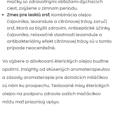
mačky so zdravotnými obťažami dýchacích
ciest, zvýšene v zimnom periodu.
Zmes pre lesklú srsť:
Kombinácia olejov
čajovníka, levandule a citrónovej trávy zaručí
srsť, ktorá sa blyští zdravím. Antiseptické účinky
čajovníka, relaxačné vlastnosti levandule a
antibakteriálny efekt citrónovej trávy sú v tomto
prípade neoceniteľné.
Vo výbere a dávkovaní éterických olejov buďme
opatrní. Insighty od skúsených aromaterapeutov
a zásady aromaterapie pre domácich miláčikov
sú nám ku prospechu. Testované mixy éterických
olejov na podporu zdravia vašich mačácikov
môžu mať priaznivý vplyv.