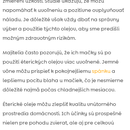
zmierení úzkosti. Štúdie ukazujú, že môžu
napomáhať k uvoľneniu a pozitívne ovplyvňovať
náladu. Je dôležité však vždy dbať na správny
výber a použitie týchto olejov, aby sme predišli
možným zdravotným rizikám.
Majitelia často pozorujú, že ich mačky sú po
použití éterických olejov viac uvoľnené. Jemné
vône môžu prispieť k pokojnejšiemu
spánku
a
lepšiemu pocitu blaha u mačiek, čo je nesmierne
dôležité najmä počas chladnejších mesiacov.
Éterické oleje môžu zlepšiť kvalitu vnútorného
prostredia domácnosti. Ich účinky sú prospešné
nielen pre pohodu zvierat, ale aj pre celkovú