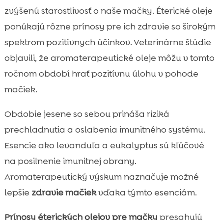
zvýšenú starostlivosť o naše mačky. Éterické oleje
ponúkajú rôzne prínosy pre ich zdravie so širokým
spektrom pozitívnych účinkov. Veterinárne štúdie
objavili, že aromaterapeutické oleje môžu v tomto
ročnom období hrať pozitívnu úlohu v pohode
mačiek.
Obdobie jesene so sebou prináša riziká
prechladnutia a oslabenia imunitného systému.
Esencie ako levanduľa a eukalyptus sú kľúčové
na posilnenie imunitnej obrany.
Aromaterapeutický výskum naznačuje možné
lepšie
zdravie mačiek
vďaka týmto esenciám.
Prínosy éterických olejov pre mačky
presahujú