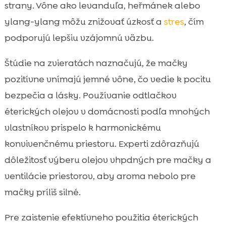
strany. Vône ako levanduľa, heřmánek alebo
ylang-ylang môžu znižovať úzkosť a
stres
, čím
podporujú lepšiu vzájomnú väzbu.
Štúdie na zvieratách naznačujú, že mačky
pozitívne vnímajú jemné vône, čo vedie k pocitu
bezpečia a lásky. Používanie odtlačkov
éterických olejov v domácnosti podľa mnohých
vlastníkov prispelo k harmonickému
konvivenčnému priestoru. Experti zdôrazňujú
dôležitosť výberu olejov vhpdných pre mačky a
ventilácie priestorov, aby aroma nebolo pre
mačky príliš silné.
Pre zaistenie efektívneho použitia éterických