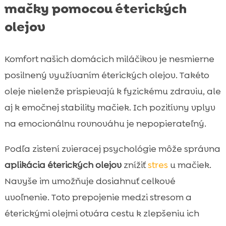
mačky pomocou éterických
olejov
Komfort našich domácich miláčikov je nesmierne
posilnený využívaním éterických olejov. Takéto
oleje nielenže prispievajú k fyzickému zdraviu, ale
aj k emočnej stability mačiek. Ich pozitívny vplyv
na emocionálnu rovnováhu je nepopierateľný.
Podľa zistení zvieracej psychológie môže správna
aplikácia éterických olejov
znížiť
stres
u mačiek.
Navyše im umožňuje dosiahnuť celkové
uvoľnenie. Toto prepojenie medzi stresom a
éterickými olejmi otvára cestu k zlepšeniu ich