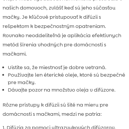
našich domovoch, zvlášť keď sú jeho súčasťou
mačky. Je kľúčové pristupovať k difúzii s
rešpektom k bezpečnostným opatreniam.
Rovnako neoddeliteľná je aplikácia efektívnych
metód šírenia vhodných pre domácnosti s
mačkami.
Uistite sa, že miestnosť je dobre vetraná.
Používajte len éterické oleje, ktoré sú bezpečné
pre mačky.
Dávajte pozor na množstvo oleja v difúzore.
Rôzne prístupy k difúzii sú šité na mieru pre
domácnosti s mačkami, medzi ne patria:
Difúzia za pomoci ultrazvukových difúzorov,