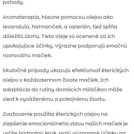
pohody.
Aromaterapia, hlavne pomocou olejov ako
levanduľa, harmanček, a valerián, tiež spĺňa
dôležitú úlohu. Tieto oleje sú ocenené za ich
upokojujúce účinky. Výrazne podporujú emočnú
rovnováhu mačiek.
Skutočné prípady ukazujú efektívnosť éterických
olejov v každodennom živote mačiek. Ich
adaptácia do rutiny domácich miláčikov môže
viesť k vyváženému a pokojnému životu.
Zvažovanie použitia éterických olejov na
zlepšenie emocionálneho stavu našich mačiek je
určite hodnotný krok. Majú významné účinky na