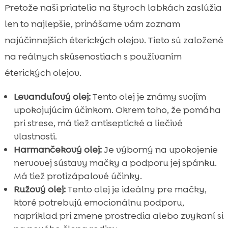
Pretože naši priatelia na štyroch labkách zaslúžia
len to najlepšie, prinášame vám zoznam
najúčinnejších éterických olejov. Tieto sú založené
na reálnych skúsenostiach s používaním
éterických olejov.
Levanduľový olej:
Tento olej je známy svojím
upokojujúcim účinkom. Okrem toho, že pomáha
pri strese, má tiež antiseptické a liečivé
vlastnosti.
Harmančekový olej:
Je výborný na upokojenie
nervovej sústavy mačky a podporu jej spánku.
Má tiež protizápalové účinky.
Ružový olej:
Tento olej je ideálny pre mačky,
ktoré potrebujú emocionálnu podporu,
napríklad pri zmene prostredia alebo zvykaní si