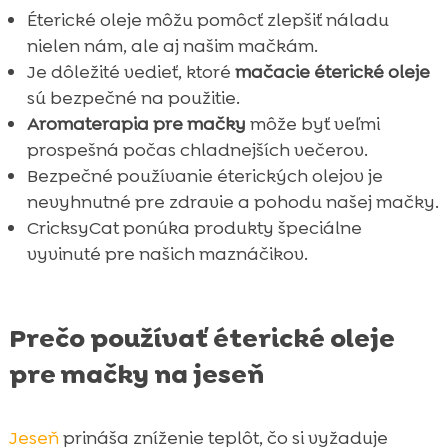
Éterické oleje môžu pomôcť zlepšiť náladu
Ako rozpoznať, keď mačka nemá rada

nielen nám, ale aj našim mačkám.
daný olej
Je dôležité vedieť, ktoré
mačacie éterické oleje
Dôležitosť konzultácie s veterinárom

sú bezpečné na použitie.
Kde kúpiť kvalitné éterické oleje

Aromaterapia pre mačky
môže byť veľmi
Alternatívy k éterickým olejom
prospešná počas chladnejších večerov.

Záver
Bezpečné používanie éterických olejov je

nevyhnutné pre zdravie a pohodu našej mačky.
FAQ

CricksyCat ponúka produkty špeciálne
vyvinuté pre našich maznáčikov.
Prečo používať éterické oleje
pre mačky na jeseň
Jeseň
prináša zníženie teplôt, čo si vyžaduje