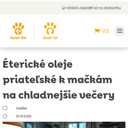
🤝 Môžeš zaplatiť aj na dobierku
(0)
Éterické oleje
priateľské k mačkám
na chladnejšie večery
m
mačka
}
31.07.2025