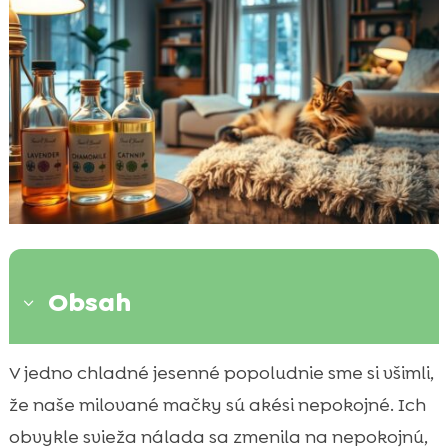
Obsah
3
Prečo používať éterické oleje pre mačky na
V jedno chladné jesenné popoludnie sme si všimli,

jeseň
že naše milované mačky sú akési nepokojné. Ich
Bezpečnosť je prvoradá: Vyhnite sa

obvykle svieža nálada sa zmenila na nepokojnú,