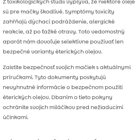
Z toxikologických štúdií vyplýva, že niektoré oleje
sú pre mačky škodlivé. Symptómy toxicity
zahŕňajú dýchací podráždenie, alergické
reakcie, až po ťažké otravy. Toto vedomostný
aparát nám dovoľuje selektívne používať len
bezpečné varianty éterických olejov.
Zaistite bezpečnosť svojich mačiek s aktuálnymi
príručkami. Tyto dokumenty poskytujú
nevyhnutné informácie o bezpečnom použití
éterických olejov. Dbaním o tieto pokyny
ochránite svojich miláčikov pred nežiaducimi
účinkami.