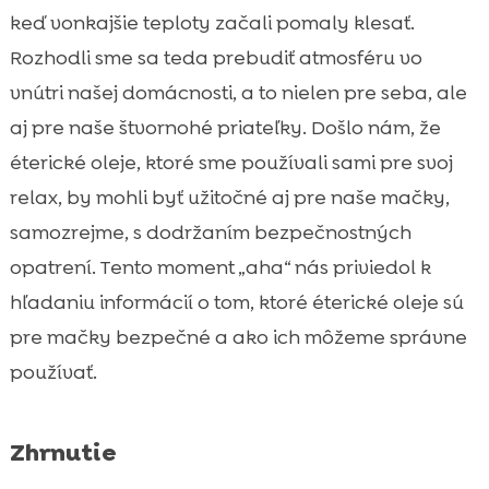
potenciálne nebezpečným olejom
keď vonkajšie teploty začali pomaly klesať.
Výhody éterických olejov pre mačky počas

Rozhodli sme sa teda prebudiť atmosféru vo
chladnejších večerov
vnútri našej domácnosti, a to nielen pre seba, ale
Najlepšie éterické oleje pre vaše mačky

aj pre naše štvornohé priateľky. Došlo nám, že
Vhodné spôsoby používania éterických

éterické oleje, ktoré sme používali sami pre svoj
olejov
relax, by mohli byť užitočné aj pre naše mačky,
Použitie éterických olejov na zlepšenie

vzťahu s vašou mačkou
samozrejme, s dodržaním bezpečnostných
Produkty CricksyCat pre našich chlpatých
opatrení. Tento moment „aha“ nás priviedol k

miláčikov
hľadaniu informácií o tom, ktoré éterické oleje sú
Zlepšenie emocionálneho stavu mačky

pre mačky bezpečné a ako ich môžeme správne
pomocou éterických olejov
používať.
Éterické oleje a mačka na jeseň

Najlepšie prax pri difúzii éterických olejov

Zhrnutie
Kombinácia éterických olejov pre

maximálny efekt