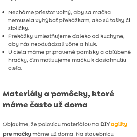
Necháme priestor voľný, aby sa mačka
nemusela vyhýbať překážkam, ako sú tašky či
stoličky.
Prekážky umiestňujeme ďaleko od kuchyne,
aby nás neodvádzali vône a hluk.
U ciela máme pripravené pamlsky a obľúbené
hračky, čím motivujeme mačku k dosiahnutiu
cieľa.
Materiály a pomôcky, ktoré
máme často už doma
Objavíme, že polovicu materiálov na
DIY
agility
pre mačky
máme už doma. Na stavebnicu