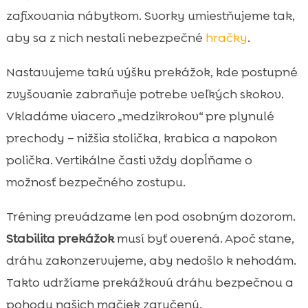
zafixovania nábytkom. Svorky umiestňujeme tak,
aby sa z nich nestali nebezpečné
hračky
.
Nastavujeme takú výšku prekážok, kde postupné
zvyšovanie zabraňuje potrebe veľkých skokov.
Vkladáme viacero „medzikrokov“ pre plynulé
prechody – nižšia stolička, krabica a napokon
polička. Vertikálne časti vždy dopĺňame o
možnosť bezpečného zostupu.
Tréning prevádzame len pod osobným dozorom.
Stabilita prekážok
musí byť overená. Apoč stane,
dráhu zakonzervujeme, aby nedošlo k nehodám.
Takto udržíame prekážkovú dráhu bezpečnou a
pohodu našich mačiek zaručenú.