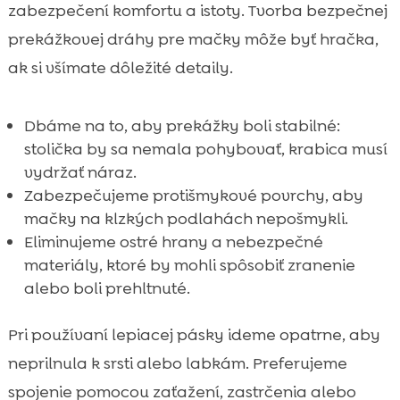
zabezpečení komfortu a istoty. Tvorba bezpečnej
prekážkovej dráhy pre mačky môže byť hračka,
ak si všímate dôležité detaily.
Dbáme na to, aby prekážky boli stabilné:
stolička by sa nemala pohybovať, krabica musí
vydržať náraz.
Zabezpečujeme protišmykové povrchy, aby
mačky na klzkých podlahách nepošmykli.
Eliminujeme ostré hrany a nebezpečné
materiály, ktoré by mohli spôsobiť zranenie
alebo boli prehltnuté.
Pri používaní lepiacej pásky ideme opatrne, aby
neprilnula k srsti alebo labkám. Preferujeme
spojenie pomocou zaťažení, zastrčenia alebo