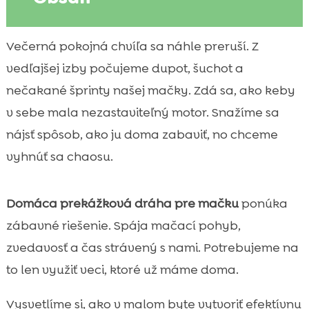
Prečo je prekážková dráha pre mačku
Večerná pokojná chvíľa sa náhle preruší. Z

skvelý nápad doma
vedľajšej izby počujeme dupot, šuchot a
Pre aké mačky je domáci agility tréning

nečakané šprinty našej mačky. Zdá sa, ako keby
vhodný
v sebe mala nezastaviteľný motor. Snažíme sa
Bezpečnosť na prvom mieste pri stavbe a

nájsť spôsob, ako ju doma zabaviť, no chceme
tréningu
vyhnúť sa chaosu.
Kam doma umiestniť dráhu a ako pripraviť

priestor
Materiály a pomôcky, ktoré máme často už
Domáca prekážková dráha pre mačku
ponúka

doma
zábavné riešenie. Spája mačací pohyb,
DIY prekážky z krabíc, stoličiek a textílií

zvedavosť a čas strávený s nami. Potrebujeme na
Škrabadlá, police a vertikálny priestor ako

to len využiť veci, ktoré už máme doma.
súčasť dráhy
domáca prekážková dráha pre mačku:
Vysvetlíme si, ako v malom byte vytvoriť efektívnu
