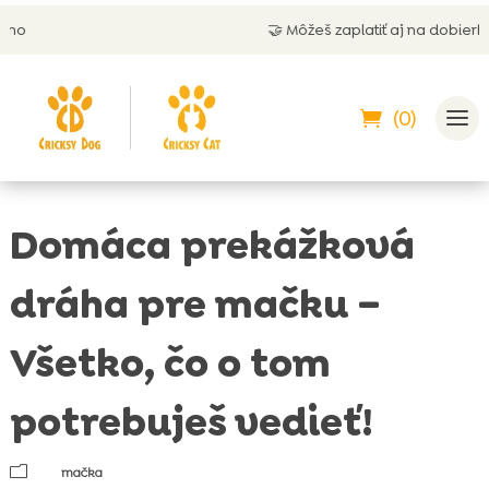
🤝 Môžeš zaplatiť aj na dobierku
(0)
Domáca prekážková
dráha pre mačku –
Všetko, čo o tom
potrebuješ vedieť!
m
mačka