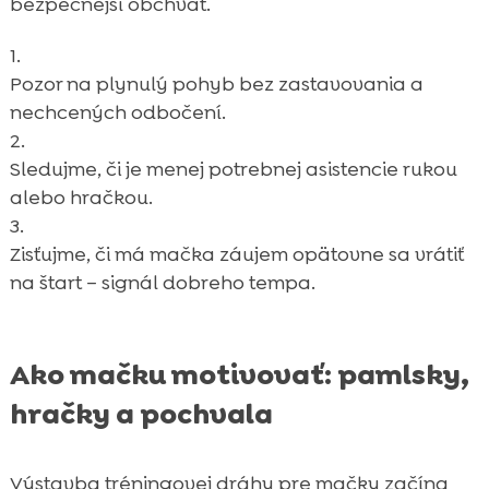
bezpečnejší obchvat.
Pozor na plynulý pohyb bez zastavovania a
nechcených odbočení.
Sledujme, či je menej potrebnej asistencie rukou
alebo hračkou.
Zisťujme, či má mačka záujem opätovne sa vrátiť
na štart – signál dobreho tempa.
Ako mačku motivovať: pamlsky,
hračky a pochvala
Výstavba tréningovej dráhy pre mačky začína