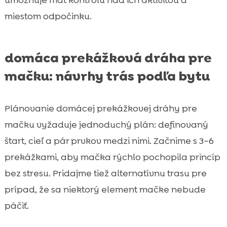
umožňuje mať kontrolu nad ich aktivitou a
miestom odpočinku.
domáca prekážková dráha pre
mačku: návrhy trás podľa bytu
Plánovanie domácej prekážkovej dráhy pre
mačku vyžaduje jednoduchý plán: definovaný
štart, cieľ a pár prvkov medzi nimi. Začnime s 3–6
prekážkami, aby mačka rýchlo pochopila princíp
bez stresu. Pridajme tiež alternatívnu trasu pre
prípad, že sa niektorý element mačke nebude
páčiť.