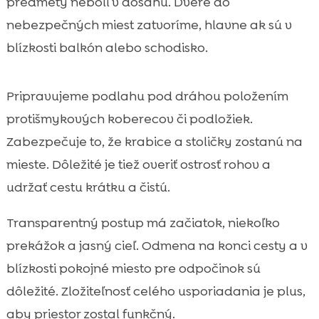
predmety neboli v dosahu. Dvere do
nebezpečných miest zatvoríme, hlavne ak sú v
blízkosti balkón alebo schodisko.
Pripravujeme podlahu pod dráhou položením
protišmykových koberecov či podložiek.
Zabezpečuje to, že krabice a stoličky zostanú na
mieste. Dôležité je tiež overiť ostrosť rohov a
udržať cestu krátku a čistú.
Transparentný postup má začiatok, niekoľko
prekážok a jasný cieľ. Odmena na konci cesty a v
blízkosti pokojné miesto pre odpočinok sú
dôležité. Zložiteľnosť celého usporiadania je plus,
aby priestor zostal funkčný.