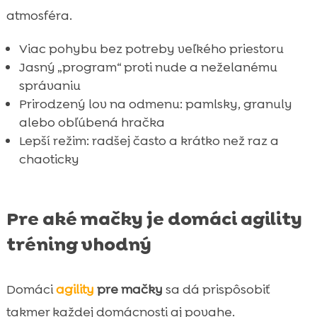
atmosféra.
Viac pohybu bez potreby veľkého priestoru
Jasný „program“ proti nude a neželanému
správaniu
Prirodzený lov na odmenu: pamlsky, granuly
alebo obľúbená hračka
Lepší režim: radšej často a krátko než raz a
chaoticky
Pre aké mačky je domáci agility
tréning vhodný
Domáci
agility
pre mačky
sa dá prispôsobiť
takmer každej domácnosti aj povahe.