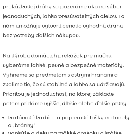
prekážkovej dráhy sa pozeráme ako na súbor
jednoduchých, ľahko presúvateľných dielov. To
nám umožňuje vytvoriť cenovo výhodnú dráhu
bez potreby ďalších nákupov.
Na výrobu domácich prekážok pre mačku
vyberáme ľahké, pevné a bezpečné materiály.
Vyhneme sa predmetom s ostrými hranami a
zvolíme tie, čo sú stabilné a ľahko sa udržiavajú.
Prioritou je jednoduchosť, na ktorej základe
potom pridáme vyššie, dlhšie alebo ďalšie prvky.
kartónové krabice a papierové tašky na tunely
a „bránky“
vankúše a deky na mäkké doskoky a krátke