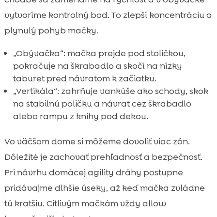
vytvoríme kontrolný bod. To zlepší koncentráciu a
plynulý pohyb mačky.
„Obývačka“: mačka prejde pod stoličkou,
pokračuje na škrabadlo a skočí na nízky
taburet pred návratom k začiatku.
„Vertikála“: zahrňuje vankúše ako schody, skok
na stabilnú poličku a návrat cez škrabadlo
alebo rampu z knihy pod dekou.
Vo väčšom dome si môžeme dovoliť viac zón.
Dôležité je zachovať prehľadnosť a bezpečnosť.
Pri návrhu domácej agility dráhy postupne
pridávajme dlhšie úseky, až keď mačka zvládne
tú kratšiu. Citlivým mačkám vždy allow