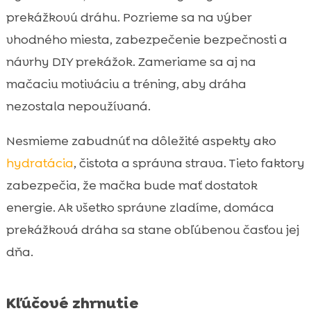
návrhy trás podľa bytu
prekážkovú dráhu. Pozrieme sa na výber
Ako mačku motivovať: pamlsky, hračky a

vhodného miesta, zabezpečenie bezpečnosti a
pochvala
návrhy DIY prekážok. Zameriame sa aj na
Tréning krok za krokom: od zoznámenia po

mačaciu motiváciu a tréning, aby dráha
plynulý beh
nezostala nepoužívaná.
Najčastejšie chyby pri domácej dráhe a

ako sa im vyhnúť
Nesmieme zabudnúť na dôležité aspekty ako
Ako dráhu obmieňať, aby nás neomrzela

hydratácia
, čistota a správna strava. Tieto faktory
Prepojenie hry s rutinou: kŕmenie, hygiena

zabezpečia, že mačka bude mať dostatok
a poriadok
energie. Ak všetko správne zladíme, domáca
Výživa a vybavenie, ktoré podporia

prekážková dráha sa stane obľúbenou časťou jej
energiu aj pohodu mačky
dňa.
Záver

FAQ

Kľúčové zhrnutie