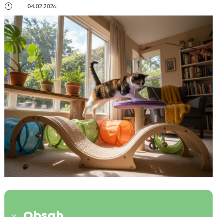
}
04.02.2026
Obsah
3