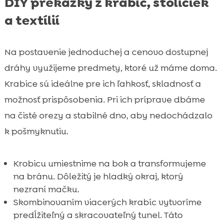
DIY prekážky z krabíc, stoličiek
a textílií
Na postavenie jednoduchej a cenovo dostupnej
dráhy využijeme predmety, ktoré už máme doma.
Krabice sú ideálne pre ich ľahkosť, skladnosť a
možnosť prispôsobenia. Pri ich príprave dbáme
na čisté orezy a stabilné dno, aby nedochádzalo
k pošmyknutiu.
Krobicu umiestnime na bok a transformujeme
na bránu. Dôležitý je hladký okraj, ktorý
nezraní mačku.
Skombinovaním viacerých krabíc vytvoríme
predĺžiteľný a skracovateľný tunel. Táto