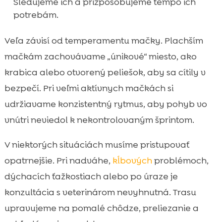
Sledujeme ich a přizpôsobujeme tempo ich
potrebám.
Veľa závisí od temperamentu mačky. Plachším
mačkám zachovávame „únikové“ miesto, ako
krabica alebo otvorený peliešok, aby sa cítily v
bezpečí. Pri veľmi aktívnych mačkách si
udržiavame konzistentný rytmus, aby pohyb vo
vnútri neviedol k nekontrolovaným šprintom.
V niektorých situáciách musíme pristupovať
opatrnejšie. Pri nadváhe,
kĺbových
problémoch,
dýchacích ťažkostiach alebo po úraze je
konzultácia s veterinárom nevyhnutná. Trasu
upravujeme na pomalé chôdze, preliezanie a