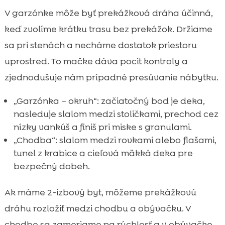
V garzónke môže byť prekážková dráha účinná,
keď zvolíme krátku trasu bez prekážok. Držiame
sa pri stenách a necháme dostatok priestoru
uprostred. To mačke dáva pocit kontroly a
zjednodušuje nám prípadné presúvanie nábytku.
„Garzónka – okruh“: začiatočný bod je deka,
nasleduje slalom medzi stoličkami, prechod cez
nízky vankúš a finiš pri miske s granulami.
„Chodba“: slalom medzi rovkami alebo flašami,
tunel z krabice a cieľová mäkká deka pre
bezpečný dobeh.
Ak máme 2-izbový byt, môžeme prekážkovú
dráhu rozložiť medzi chodbu a obývačku. V
chodbe sa zameriame na rýchlosť a v obývačke