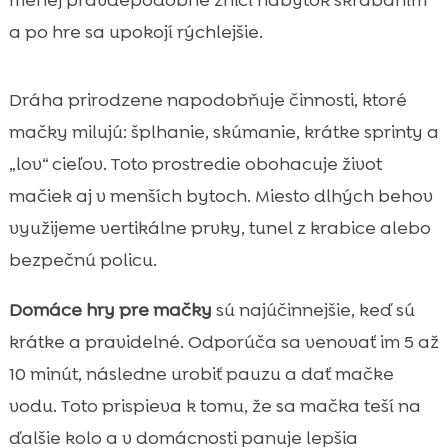
menej pravdepodobne zničí nábytok škrabaním
a po hre sa upokojí rýchlejšie.
Dráha prirodzene napodobňuje činnosti, ktoré
mačky milujú: šplhanie, skúmanie, krátke sprinty a
„lov“ cieľov. Toto prostredie obohacuje život
mačiek aj v menších bytoch. Miesto dlhých behov
využijeme vertikálne prvky, tunel z krabice alebo
bezpečnú policu.
Domáce hry pre mačky
sú najúčinnejšie, keď sú
krátke a pravidelné. Odporúča sa venovať im 5 až
10 minút, následne urobiť pauzu a dať mačke
vodu. Toto prispieva k tomu, že sa mačka teší na
ďalšie kolo a v domácnosti panuje lepšia