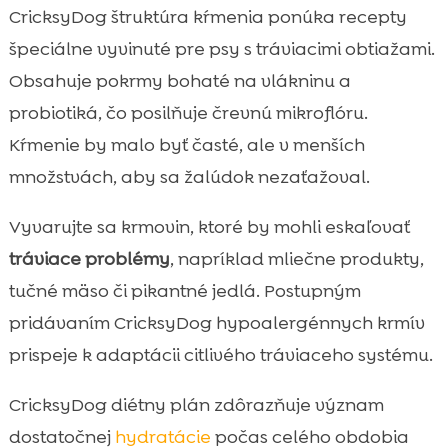
CricksyDog štruktúra kŕmenia ponúka recepty
špeciálne vyvinuté pre psy s tráviacimi obtiažami.
Obsahuje pokrmy bohaté na vlákninu a
probiotiká, čo posilňuje črevnú mikroflóru.
Kŕmenie by malo byť časté, ale v menších
množstvách, aby sa žalúdok nezaťažoval.
Vyvarujte sa krmovin, ktoré by mohli eskaľovať
tráviace problémy
, napríklad mliečne produkty,
tučné mäso či pikantné jedlá. Postupným
pridávaním CricksyDog hypoalergénnych krmív
prispeje k adaptácii citlivého tráviaceho systému.
CricksyDog diétny plán zdôrazňuje význam
dostatočnej
hydratácie
počas celého obdobia