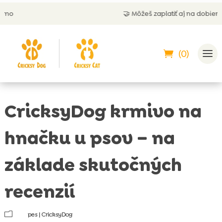
🤝 Môžeš zaplatiť aj na dobierku
(0)
CricksyDog krmivo na
hnačku u psov – na
základe skutočných
recenzií
m
pes
|
CricksyDog