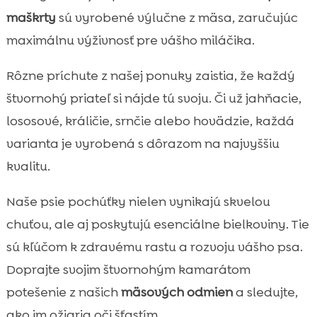
maškrty
sú vyrobené výlučne z mäsa, zaručujúc
maximálnu výživnosť pre vášho miláčika.
Rôzne príchute z našej ponuky zaistia, že každý
štvornohý priateľ si nájde tú svoju. Či už jahňacie,
lososové, králičie, srnčie alebo hovädzie, každá
varianta je vyrobená s dôrazom na najvyššiu
kvalitu.
Naše psie pochúťky nielen vynikajú skvelou
chuťou, ale aj poskytujú esenciálne bielkoviny. Tie
sú kľúčom k zdravému rastu a rozvoju vášho psa.
Doprajte svojim štvornohým kamarátom
potešenie z našich
mäsových odmien
a sledujte,
ako im ožiaria oči šťastím.