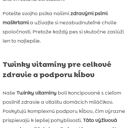
Potešte svojho psíka našimi
zdravými psími
maškrtami
a užívajte si nezabudnuteľné chvíle
spoločnosti. Pretože každý pes si skutočne zaslúži
len to najlepšie.
Twinky vitamíny pre celkové
zdravie a podporu kĺbov
Naše
Twinky vitamíny
boli koncipované s cieľom
posilniť zdravie a vitalitu domácich miláčikov.
Poskytujú komplexnú podporu kĺbov, čím výrazne
prispievajú k lepšej pohyblivosti.
Táto výživová