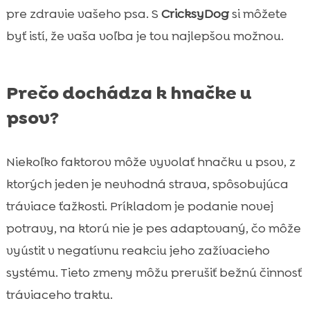
pre zdravie vašeho psa. S
CricksyDog
si môžete
byť istí, že vaša voľba je tou najlepšou možnou.
Prečo dochádza k hnačke u
psov?
Niekoľko faktorov môže vyvolať hnačku u psov, z
ktorých jeden je nevhodná strava, spôsobujúca
tráviace ťažkosti. Príkladom je podanie novej
potravy, na ktorú nie je pes adaptovaný, čo môže
vyústit v negatívnu reakciu jeho zažívacieho
systému. Tieto zmeny môžu prerušiť bežnú činnosť
tráviaceho traktu.