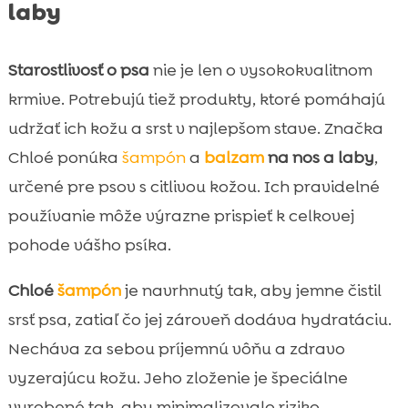
laby
Starostlivosť o psa
nie je len o vysokokvalitnom
krmive. Potrebujú tiež produkty, ktoré pomáhajú
udržať ich kožu a srst v najlepšom stave. Značka
Chloé ponúka
šampón
a
balzam
na nos a laby
,
určené pre psov s citlivou kožou. Ich pravidelné
používanie môže výrazne prispieť k celkovej
pohode vášho psíka.
Chloé
šampón
je navrhnutý tak, aby jemne čistil
srsť psa, zatiaľ čo jej zároveň dodáva hydratáciu.
Necháva za sebou príjemnú vôňu a zdravo
vyzerajúcu kožu. Jeho zloženie je špeciálne
vyrobené tak, aby minimalizovalo riziko