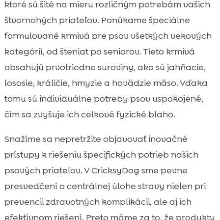
ktoré sú šité na mieru rozličným potrebám vašich
štvornohých priateľov. Ponúkame špeciálne
formulované krmivá pre psov všetkých vekových
kategórií, od šteniat po seniorov. Tieto krmivá
obsahujú prvotriedne suroviny, ako sú jahňacie,
lososie, králičie, hmyzie a hovädzie mäso. Vďaka
tomu sú individuálne potreby psov uspokojené,
čím sa zvyšuje ich celkové fyzické blaho.
Snažíme sa nepretržite objavovať inovačné
prístupy k riešeniu špecifických potrieb našich
psových priateľov. V CricksyDog sme pevne
presvedčení o centrálnej úlohe stravy nielen pri
prevencii zdravotných komplikácii, ale aj ich
efektívnom riešení. Preto máme za to, že produkty