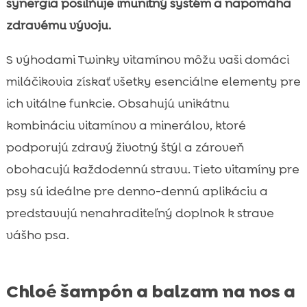
synergia posilňuje imunitný systém a napomáha
zdravému vývoju.
S výhodami Twinky vitamínov môžu vaši domáci
miláčikovia získať všetky esenciálne elementy pre
ich vitálne funkcie. Obsahujú unikátnu
kombináciu vitamínov a minerálov, ktoré
podporujú zdravý životný štýl a zároveň
obohacujú každodennú stravu. Tieto vitamíny pre
psy sú ideálne pre denno-dennú aplikáciu a
predstavujú nenahraditeľný doplnok k strave
vášho psa.
Chloé šampón a balzam na nos a