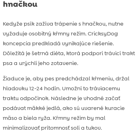
hnačkou
Kedyže psík zažíva trápenie s hnačkou, nutne
vyžaduje osobitný kŕmny režim. CricksyDog
koncepcia predkladá vynikajúce riešenie.
Dôležitá je šetrná diéta, ktorá podporí trávicí trakt
psa a urýchli jeho zotavenie.
Žiaduce je, aby pes predchádzal kŕmeniu, držal
hladovku 12-24 hodín. Umožní to tráviacemu
traktu odpočinok. Následne je vhodné začať
podávat mäkké jedlá, ako sú uvarené kuracie
mäso a biela ryža. Kŕmny režim by mal
minimalizovať prítomnosť solí a tukov.