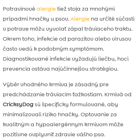
Potravinové
alergie
tiež stoja za mnohými
prípadmi hnačky u psov.
Alergie
na určité súčasti
v potrave môžu vyvolať zápal tráviaceho traktu.
Okrem toho, infekcie od parazitov alebo vírusov
často vedú k podobným symptómom.
Diagnostikované infekcie vyžadujú liečbu, hoci
prevencia ostáva najúčinnejšou stratégiou.
Výběr vhodného krmiva je zásadný pre
predchádzanie tráviacim ťažkostiam. Krmivá od
CricksyDog
sú špecificky formulované, aby
minimalizovali riziko hnačky. Optovanie za
kvalitným a hypoalergénnym krmivom môže
pozitívne ovplyvniť zdravie vášho psa.