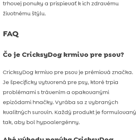
trhovej ponuky a prispievať k ich zdravému
životnému štýlu.
FAQ
Čo je CricksyDog krmivo pre psov?
CricksyDog krmivo pre psov je prémiová značka.
Je špecificky vytvorená pre psy, ktoré trpia
problémami s trávením a opakovanými
epizódami hnačky. Vyrába sa z vybraných
kvalitných surovín. Každý produkt je formulovaný
tak, aby bol hypoalergénny.
Aké výhody ponúka CricksyDog