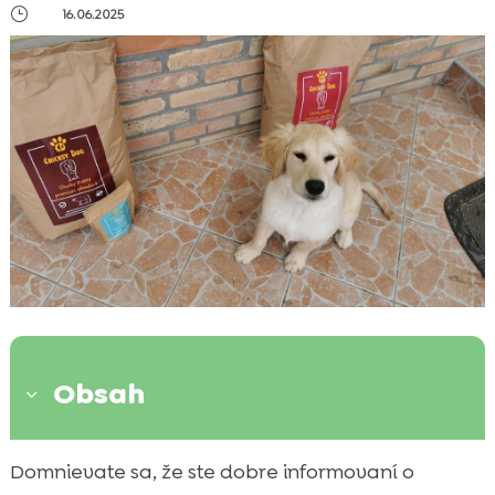
}
16.06.2025
Obsah
3
Úvod do CricksyDog krmiva pre psov
Domnievate sa, že ste dobre informovaní o
