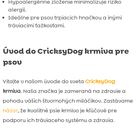
Hypoalergénne zloženie minimalizuje riziko
Záver

alergií.
FAQ

Ideálne pre psov trpiacich hnačkou a inými
tráviacimi ťažkosťami.
Úvod do CricksyDog krmiva pre
psov
Vitajte v našom úvode do sveta
CricksyDog
krmiva
. Naša značka je zameraná na zdravie a
pohodu vášich štvornohých miláčikov. Zastávame
názor
, že kvalitné psie krmivo je kľúčové pre
podporu ich tráviaceho systému a zdravia.