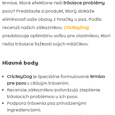
Prečo dochádza k hnačke u psov?
krmive, ktoré efektívne rieši
tráviace problémy

Recenzie na CricksyDog krmivo pre psov na
psov? Predstavte si produkt, ktorý dokáže

hnačku
eliminovať vaše obavy z hnačky u psa. Podľa
Hypoalergénne krmivá CricksyDog

recenzií našich zákazníkov,
CricksyDog
Význam výberu správneho krmiva pri

predstavuje optimálnu voľbu pre vlastníkov, ktorí
hnačke
riešia tráviace ťažkosti svých miláčikov.
Produkty pre špecifické potreby psov

Ely mokré krmivo pre citlivé žalúdky

Hlavné body
MeatLover pochúťky

Twinky vitamíny pre celkové zdravie a

CricksyDog
je špeciálne formulované
krmivo
podporu kĺbov
pre psov
s citlivým trávením.
Chloé šampón a balzam na nos a laby

Recenzie zákazníkov potvrdzujú zlepšenie
Mr. Easy vegánske doplnky

tráviacich problémov u ich psov.
Dôležitosť dentálnych tyčiniek Denty
Podpora trávenia psa prirodzenými

ingredienciami.
Ako správne kŕmiť psa s hnačkou
