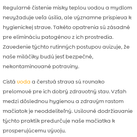
Regularné čistenie misky teplou vodou a mydlom
nevyžaduje veľa úsilia, ale významne prispieva k
hygienickej strave. Takéto opatrenia sú zásadné
pre elimináciu patogénov z ich prostredia.
Zavedenie týchto rutinných postupov avizuje, že
naše miláčiky budú jesť bezpečné,
nekontaminované potraviny.
Cistá
voda
a čerstvá strava sú rovnako
prelomové pre ich dobrý zdravotný stav. Vzťah
medzi dôslednou hygienou a zdravým rastom
mačiatok je neoddeliteľný. Usilovné dodržiavanie
týchto praktík predurčuje naše mačiatka k
prosperujúcemu vývoju.