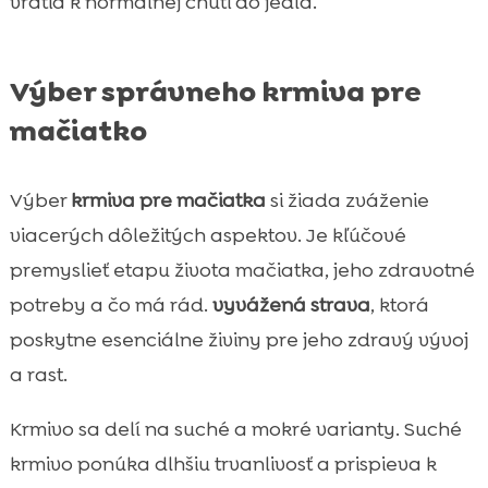
vrátia k normálnej chuti do jedla.
Výber správneho krmiva pre
mačiatko
Výber
krmiva pre mačiatka
si žiada zváženie
viacerých dôležitých aspektov. Je kľúčové
premyslieť etapu života mačiatka, jeho zdravotné
potreby a čo má rád.
vyvážená strava
, ktorá
poskytne esenciálne živiny pre jeho zdravý vývoj
a rast.
Krmivo sa delí na suché a mokré varianty. Suché
krmivo ponúka dlhšiu trvanlivosť a prispieva k