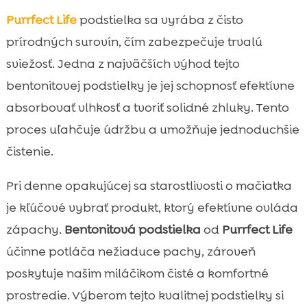
Purrfect Life
podstielka sa vyrába z čisto
prírodných surovín, čím zabezpečuje trvalú
sviežosť. Jedna z najväčších výhod tejto
bentonitovej podstielky je jej schopnosť efektívne
absorbovať vlhkosť a tvoriť solidné zhluky. Tento
proces uľahčuje údržbu a umožňuje jednoduchšie
čistenie.
Pri denne opakujúcej sa starostlivosti o mačiatka
je kľúčové vybrať produkt, ktorý efektívne ovláda
zápachy.
Bentonitová podstielka
od
Purrfect Life
účinne potláča nežiaduce pachy, zároveň
poskytuje našim miláčikom čisté a komfortné
prostredie. Výberom tejto kvalitnej podstielky si