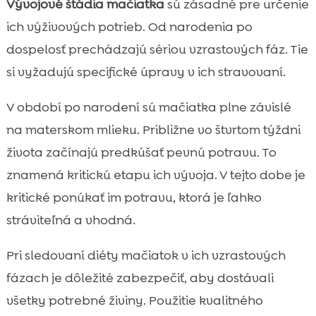
Vývojové štádia mačiatka
sú zásadné pre určenie
ich výživových potrieb. Od narodenia po
dospelosť prechádzajú sériou vzrastových fáz. Tie
si vyžadujú specifické úpravy v ich stravovaní.
V období po narodení sú mačiatka plne závislé
na materskom mlieku. Približne vo štvrtom týždni
života začínajú predkúšať pevnú potravu. To
znamená kritickú etapu ich vývoja. V tejto dobe je
kritické ponúkať im potravu, ktorá je ľahko
stráviteľná a vhodná.
Pri sledovaní diéty mačiatok v ich vzrastových
fázach je dôležité zabezpečiť, aby dostávali
všetky potrebné živiny. Použitie kvalitného