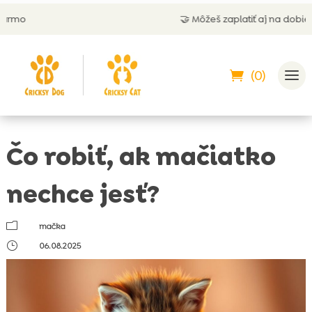
🤝 Môžeš zaplatiť aj na dobierku
(0)
Čo robiť, ak mačiatko
nechce jesť?
m
mačka
}
06.08.2025