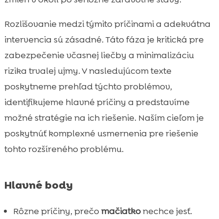
jedla
Rozlišovanie medzi týmito príčinami a adekvátna
Úloha hygieny v stravovaní mačiatok

intervencia sú zásadné. Táto fáza je kritická pre
Ako sa vyhnúť prejedaniu mačiatok

zabezpečenie včasnej liečby a minimalizáciu
Čo robiť, keď náš obľúbený mačiatko

nechce jesť
rizika trvalej ujmy. V nasledujúcom texte
Dôležitosť správneho skladovania krmiva
poskytneme prehľad týchto problémov,

Prechod na nové krmivo

identifikujeme hlavné príčiny a predstavíme
Vplyv veku a rastu na chuť mačiatka do

možné stratégie na ich riešenie. Naším cieľom je
jedla
poskytnúť komplexné usmernenia pre riešenie
Mietok parazitov na apetít mačiatka

tohto rozšíreného problému.
Krmivo CricksyCat pre lepšie zdravie a

prevenciu
Hlavné body
Význam kvalitnej podstielky Purrfect Life

Monitorovanie zdravia mačiatka

Rôzne príčiny, prečo
mačiatko
nechce jesť.
Záver
