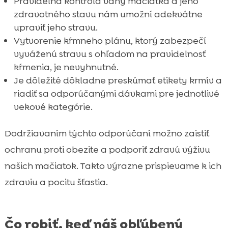
Pravidelná kontrola váhy mačiatka a jeho
zdravotného stavu nám umožní adekvátne
upraviť jeho stravu.
Vytvorenie kŕmneho plánu, ktorý zabezpečí
vyváženú stravu s ohľadom na pravidelnosť
kŕmenia, je nevyhnutné.
Je dôležité dôkladne preskúmať etikety krmív a
riadiť sa odporúčanými dávkami pre jednotlivé
vekové kategórie.
Dodržiavaním týchto odporúčaní možno zaistiť
ochranu proti obezite a podporiť zdravú výživu
našich mačiatok. Takto výrazne prispievame k ich
zdraviu a pocitu šťastia.
Čo robiť, keď náš obľúbený