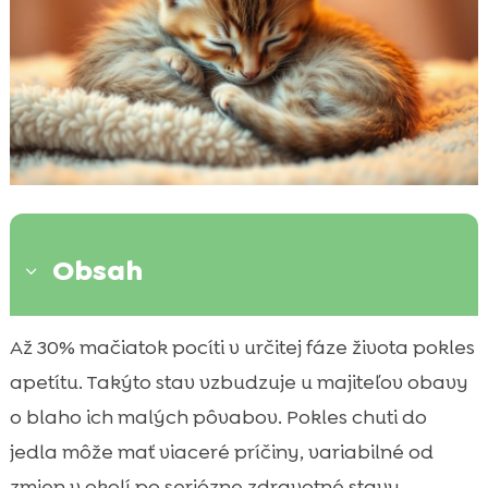
Obsah
3
Možné príčiny, prečo mačiatko nechce jesť
Až 30% mačiatok pocíti v určitej fáze života pokles

Spôsoby, ako zvýšiť chuť mačiatko k jedlu
apetítu. Takýto stav vzbudzuje u majiteľov obavy

Veterinárna konzultácia
o blaho ich malých pôvabov. Pokles chuti do

Výber správneho krmiva pre mačiatko
jedla môže mať viaceré príčiny, variabilné od

Hry a fyzická aktivita na podporu chuti do
zmien v okolí po seriózne zdravotné stavy.
