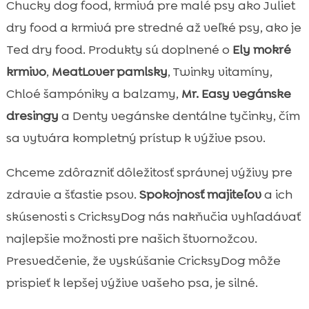
Chucky dog food, krmivá pre malé psy ako Juliet
dry food a krmivá pre stredné až veľké psy, ako je
Ted dry food. Produkty sú doplnené o
Ely mokré
krmivo
,
MeatLover pamlsky
, Twinky vitamíny,
Chloé šampóniky a balzamy,
Mr. Easy vegánske
dresingy
a Denty vegánske dentálne tyčinky, čím
sa vytvára kompletný prístup k výžive psov.
Chceme zdôrazniť dôležitosť správnej výživy pre
zdravie a šťastie psov.
Spokojnosť majiteľov
a ich
skúsenosti s CricksyDog nás nakňučia vyhľadávať
najlepšie možnosti pre našich štvornožcov.
Presvedčenie, že vyskúšanie CricksyDog môže
prispieť k lepšej výžive vašeho psa, je silné.