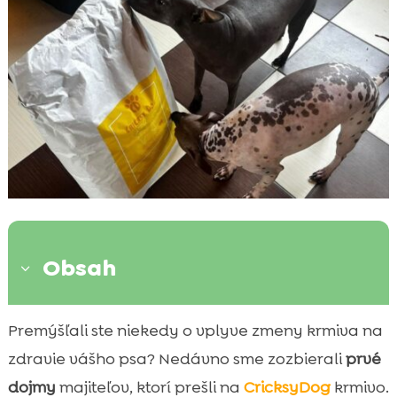
Obsah
3
Úvod do CricksyDog krmiva
Premýšľali ste niekedy o vplyve zmeny krmiva na

Prvá skúsenosť majiteľov so značkou
zdravie vášho psa? Nedávno sme zozbierali
prvé

CricksyDog
dojmy
majiteľov, ktorí prešli na
CricksyDog
krmivo.