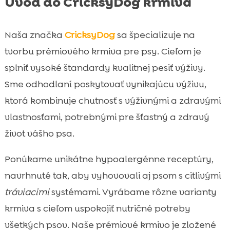
Úvod do CricksyDog krmiva
FAQ

Naša značka
CricksyDog
sa špecializuje na
tvorbu prémiového krmiva pre psy. Cieľom je
splniť vysoké štandardy kvalitnej pesiť výživy.
Sme odhodlaní poskytovať vynikajúcu výživu,
ktorá kombinuje chutnosť s výživnými a zdravými
vlastnosťami, potrebnými pre šťastný a zdravý
život vášho psa.
Ponúkame unikátne hypoalergénne receptúry,
navrhnuté tak, aby vyhovovali aj psom s citlivými
tráviacimi
systémami. Vyrábame rôzne varianty
krmiva s cieľom uspokojiť nutričné potreby
všetkých psov. Naše prémiové krmivo je zložené