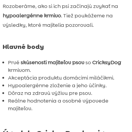
Výhody hypoalergénneho zloženia

Rozoberáme, ako si ich psi začínajú zvykať na
Prvá dávka CricksyDog krmiva recenzie

hypoalergénne krmivo
. Tiež poukážeme na
Krmivo pre šteniatka: Chucky dog food

výsledky, ktoré majitelia pozorovali.
Krmivo pre malé psy: Juliet dry food

Krmivo pre stredné a veľké psy: Ted dry

Hlavné body
food
Ely mokré krmivo možnosti

Prvé
skúsenosti majiteľov psov
so
CricksyDog
MeatLover pamlsky pre psov

krmivom.
Twinky vitamíny pre zdravie a pohodu

Akceptácia produktu domácimi miláčikmi.
Starostlivosť a hygiena: Chloé šampón a
Hypoalergénne zloženie a jeho účinky.

balzam
Dôraz na zdravú výživu pre psov.
Reálne hodnotenia a osobné výpovede
Mr. Easy vegánske dresingy pre vyberavé

majiteľov.
psy
Denty vegánske dental tyčinky

Záver
