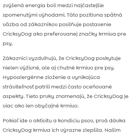
zvýšená energia boli medzi najčastejšie
spomenutými výhodami. Táto pozitívna spätná
väzba od zákazníkov posilňuje postavenie
CricksyDog ako preferovanej značky krmiva pre
psy.
Zákazníci vyzdvihujú, že CricksyDog poskytuje
nielen výživné, ale aj chutné krmivo pre psy.
Hypoalergénne zloženie a vynikajúca
stráviteľnosť patrili medzi často oceňované
aspekty. Tieto prvky znamenajú, že CricksyDog je
viac ako len obyčajné krmivo.
Pokiaľ ide o aktivitu a kondíciu psov, prvá dávka
CricksyDog krmiva ich výrazne zlepšila. Naším