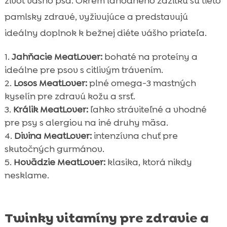
život vášho psa. Okrem lahodného zážitku sú tieto
pamlsky zdravé, vyživujúce a predstavujú
ideálny doplnok k bežnej diéte vášho priateľa.
Jahňacie MeatLover:
bohaté na proteíny a
ideálne pre psov s citlivým trávením.
Losos MeatLover:
plné omega-3 mastných
kyselín pre zdravú kožu a srsť.
Králik MeatLover:
ľahko stráviteľné a vhodné
pre psy s alergiou na iné druhy mäsa.
Divina MeatLover:
intenzívna chuť pre
skutočných gurmánov.
Hovädzie MeatLover:
klasika, ktorá nikdy
nesklame.
Twinky vitamíny pre zdravie a