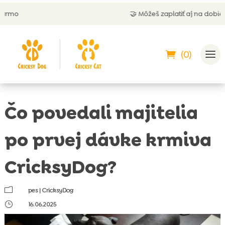
🤝 Môžeš zaplatiť aj na dobierku
(0)
Čo povedali majitelia
po prvej dávke krmiva
CricksyDog?
m
pes
|
CricksyDog
}
16.06.2025