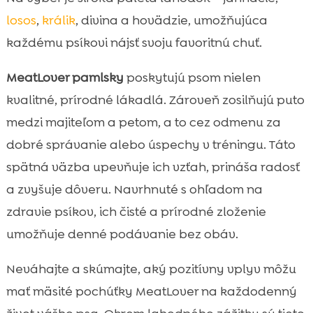
losos
,
králik
, divina a hovädzie, umožňujúca
každému psíkovi nájsť svoju favoritnú chuť.
MeatLover pamlsky
poskytujú psom nielen
kvalitné, prírodné lákadlá. Zároveň zosilňujú puto
medzi majiteľom a petom, a to cez odmenu za
dobré správanie alebo úspechy v tréningu. Táto
spätná väzba upevňuje ich vzťah, prináša radosť
a zvyšuje dôveru. Navrhnuté s ohľadom na
zdravie psíkov, ich čisté a prírodné zloženie
umožňuje denné podávanie bez obáv.
Neváhajte a skúmajte, aký pozitívny vplyv môžu
mať mäsité pochúťky MeatLover na každodenný