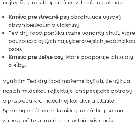
najlepšie pre ich optimálne zdravie a pohodu.
Krmivo pre stredné psy
obsahujúce vysoký
obsah bielkovín a vlákniny.
Ted dry food ponúka rôzne varianty chutí, ktoré
povzbudia aj tých najvyberavejších jedálničkov
psov.
Krmivo pre veľké psy
, ktoré podporuje ich svaly
a kĺby.
Využitím Ted dry food môžeme byť istí, že výživa
našich miláčikov reflektuje ich špecifické potreby
a prispieva k ich ideálnej kondícii a vitalite.
Správnym výberom krmiva pre vášho psa mu
zabezpečíte zdravú a radostnú existenciu.