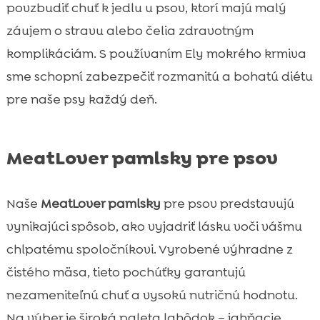
povzbudiť chuť k jedlu u psov, ktorí majú malý
záujem o stravu alebo čelia zdravotným
komplikáciám. S používaním Ely mokrého krmiva
sme schopní zabezpečiť rozmanitú a bohatú diétu
pre naše psy každý deň.
MeatLover pamlsky pre psov
Naše
MeatLover pamlsky
pre psov predstavujú
vynikajúci spôsob, ako vyjadriť lásku voči vášmu
chlpatému spoločníkovi. Vyrobené výhradne z
čistého mäsa, tieto pochúťky garantujú
nezameniteľnú chuť a vysokú nutričnú hodnotu.
Na výber je široká paleta lahôdok – jahňacie,