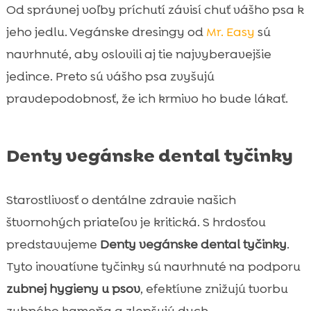
Od správnej voľby príchutí závisí chuť vášho psa k
jeho jedlu. Vegánske dresingy od
Mr. Easy
sú
navrhnuté, aby oslovili aj tie najvyberavejšie
jedince. Preto sú vášho psa zvyšujú
pravdepodobnosť, že ich krmivo ho bude lákať.
Denty vegánske dental tyčinky
Starostlivosť o dentálne zdravie našich
štvornohých priateľov je kritická. S hrdosťou
predstavujeme
Denty vegánske dental tyčinky
.
Tyto inovatívne tyčinky sú navrhnuté na podporu
zubnej hygieny u psov
, efektívne znižujú tvorbu
zubného kameňa a zlepšujú dych.