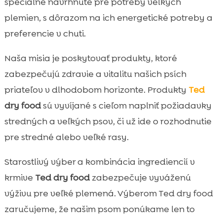
špeciálne navrhnuté pre potreby veľkých
plemien, s dôrazom na ich energetické potreby a
preferencie v chuti.
Naša misia je poskytovať produkty, ktoré
zabezpečujú zdravie a vitalitu našich psích
priateľov v dlhodobom horizonte. Produkty
Ted
dry food
sú vyvíjané s cieľom naplniť požiadavky
stredných a veľkých psov, či už ide o rozhodnutie
pre stredné alebo veľké rasy.
Starostlivý výber a kombinácia ingrediencií v
krmive
Ted dry food
zabezpečuje vyváženú
výživu pre veľké plemená. Výberom Ted dry food
zaručujeme, že našim psom ponúkame len to