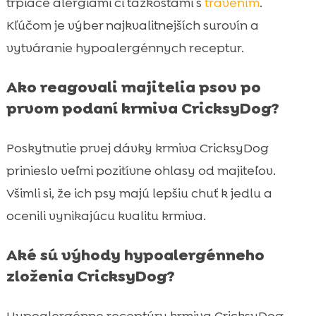
trpiace alergiami či ťažkosťami s
trávením
.
Kľúčom je výber najkvalitnejších surovín a
vytváranie hypoalergénnych receptur.
Ako reagovali majitelia psov po
prvom podaní krmiva CricksyDog?
Poskytnutie prvej dávky krmiva CricksyDog
prinieslo veľmi pozitívne ohlasy od majiteľov.
Všimli si, že ich psy majú lepšiu chuť k jedlu a
ocenili vynikajúcu kvalitu krmiva.
Aké sú výhody hypoalergénneho
zloženia CricksyDog?
Hypoalergénne receptúry krmiva CricksyDog,