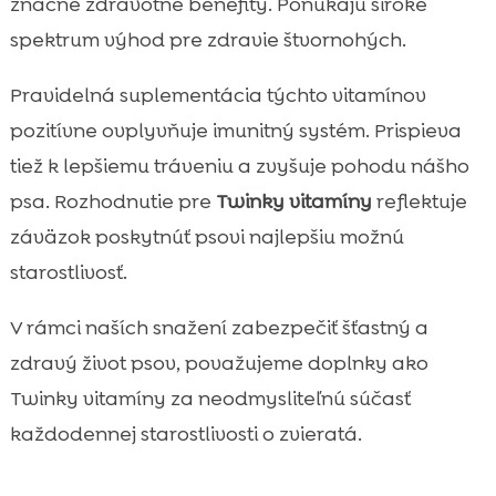
značné zdravotné benefity. Ponúkajú široké
spektrum výhod pre zdravie štvornohých.
Pravidelná suplementácia týchto vitamínov
pozitívne ovplyvňuje imunitný systém. Prispieva
tiež k lepšiemu tráveniu a zvyšuje pohodu nášho
psa. Rozhodnutie pre
Twinky vitamíny
reflektuje
záväzok poskytnúť psovi najlepšiu možnú
starostlivosť.
V rámci naších snažení zabezpečiť šťastný a
zdravý život psov, považujeme doplnky ako
Twinky vitamíny za neodmysliteľnú súčasť
každodennej starostlivosti o zvieratá.