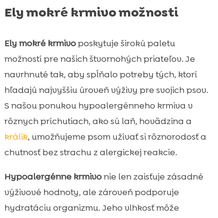
Ely mokré krmivo možnosti
Ely mokré krmivo
poskytuje širokú paletu
možností pre našich štvornohých priateľov. Je
navrhnuté tak, aby spĺňalo potreby tých, ktorí
hľadajú najvyššiu úroveň výživy pre svojich psov.
S našou ponukou hypoalergénneho krmiva v
rôznych príchutiach, ako sú laň, hovädzina a
králik
, umožňujeme psom užívať si rôznorodosť a
chutnosť bez strachu z alergickej reakcie.
Hypoalergénne krmivo
nie len zaisťuje zásadné
výživové hodnoty, ale zároveň podporuje
hydratáciu organizmu. Jeho vlhkosť môže