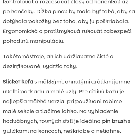
kontrolovať a rozčesávať vlasy od korienkov až
po končeky. Dĺžka pinov by mala byť taká, aby sa
dotýkala pokožky bez toho, aby ju poškriabala.
Ergonomická a protišmyková rukoväť zabezpečí
pohodlnú manipuláciu.
Takéto nástroje, ak ich udržiavame čisté a
dezinfikované, vydržia roky.
Slicker kefa
s mäkkými, ohnutými drôtikmi jemne
uvoľní podsadu a malé uzly. Pre citlivú kožu je
najlepšia mäkká verzia, pri používaní robíme
malé sekcie a tlačíme ľahko. Na vyhladenie
hodvábnych, rovných sŕstí je ideálna
pin brush
s
guličkami na koncoch, neškriabe a netiahne.