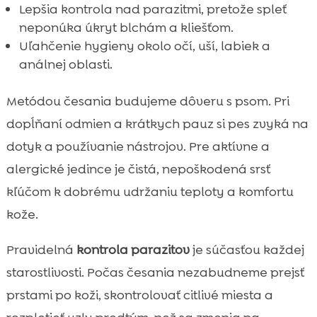
Lepšia kontrola nad parazitmi, pretože spleť
neponúka úkryt blchám a kliešťom.
Uľahčenie hygieny okolo očí, uší, labiek a
análnej oblasti.
Metódou česania budujeme dôveru s psom. Pri
dopĺňaní odmien a krátkych pauz si pes zvyká na
dotyk a používanie nástrojov. Pre aktívne a
alergické jedince je čistá, nepoškodená srsť
kľúčom k dobrému udržaniu teploty a komfortu
kože.
Pravidelná
kontrola parazitov
je súčasťou každej
starostlivosti. Počas česania nezabudneme prejsť
prstami po koži, skontrolovať citlivé miesta a