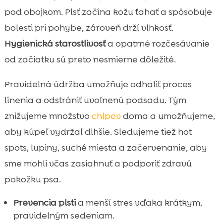
pod obojkom. Plsť začína kožu ťahať a spôsobuje
bolesti pri pohybe, zároveň drží vlhkosť.
Hygienická starostlivosť
a opatrné rozčesávanie
od začiatku sú preto nesmierne dôležité.
Pravidelná údržba umožňuje odhaliť proces
línenia a odstrániť uvoľnenú podsadu. Tým
znižujeme množstvo
chlpov
doma a umožňujeme,
aby kúpeľ vydržal dlhšie. Sledujeme tiež hot
spots, lupiny, suché miesta a začervenanie, aby
sme mohli včas zasiahnuť a podporiť zdravú
pokožku psa.
Prevencia plsti
a menší stres vďaka krátkym,
pravidelným sedeniam.