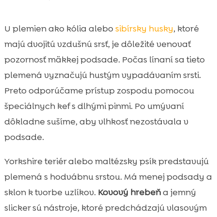
U plemien ako kólia alebo
sibírsky husky
, ktoré
majú dvojitú vzdušnú srsť, je dôležité venovať
pozornosť mäkkej podsade. Počas línaní sa tieto
plemená vyznačujú hustým vypadávaním srsti.
Preto odporúčame prístup zospodu pomocou
špeciálnych kef s dlhými pinmi. Po umývaní
dôkladne sušíme, aby vlhkosť nezostávala v
podsade.
Yorkshire teriér alebo maltézsky psík predstavujú
plemená s hodvábnu srstou. Má menej podsady a
sklon k tvorbe uzlíkov.
Kovový hrebeň
a jemný
slicker sú nástroje, ktoré predchádzajú vlasovým