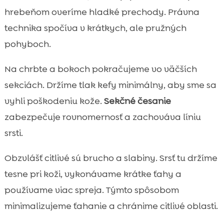
hrebeňom overíme hladké prechody. Právna
technika spočíva v krátkych, ale pružných
pohyboch.
Na chrbte a bokoch pokračujeme vo väčších
sekciách. Držíme tlak kefy minimálny, aby sme sa
vyhli poškodeniu kože.
Sekčné česanie
zabezpečuje rovnomernosť a zachováva líniu
srsti.
Obzvlášť citlivé sú brucho a slabiny. Srsť tu držíme
tesne pri koži, vykonávame krátke ťahy a
používame viac spreja. Týmto spôsobom
minimalizujeme ťahanie a chránime citlivé oblasti.