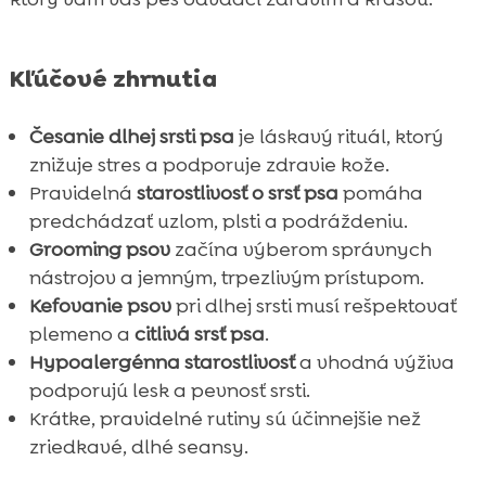
Kľúčové zhrnutia
Česanie dlhej srsti psa
je láskavý rituál, ktorý
znižuje stres a podporuje zdravie kože.
Pravidelná
starostlivosť o srsť psa
pomáha
predchádzať uzlom, plsti a podráždeniu.
Grooming psov
začína výberom správnych
nástrojov a jemným, trpezlivým prístupom.
Kefovanie psov
pri dlhej srsti musí rešpektovať
plemeno a
citlivá srsť psa
.
Hypoalergénna starostlivosť
a vhodná výživa
podporujú lesk a pevnosť srsti.
Krátke, pravidelné rutiny sú účinnejšie než
zriedkavé, dlhé seansy.