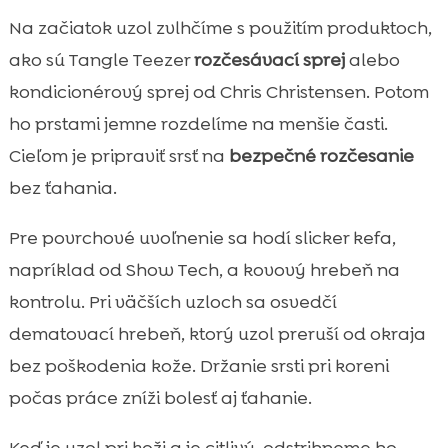
Na začiatok uzol zvlhčíme s použitím produktoch,
ako sú Tangle Teezer
rozčesávací sprej
alebo
kondicionérový sprej od Chris Christensen. Potom
ho prstami jemne rozdelíme na menšie časti.
Cieľom je pripraviť srsť na
bezpečné rozčesanie
bez ťahania.
Pre povrchové uvoľnenie sa hodí slicker kefa,
napríklad od Show Tech, a kovový hrebeň na
kontrolu. Pri väčších uzloch sa osvedčí
dematovací hrebeň, ktorý uzol preruší od okraja
bez poškodenia kože. Držanie srsti pri koreni
počas práce zníži bolesť aj ťahanie.