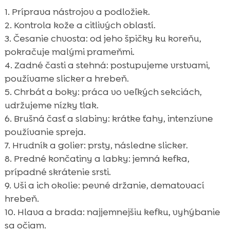
Príprava nástrojov a podložiek.
Kontrola kože a citlivých oblastí.
Česanie chvosta: od jeho špičky ku koreňu,
pokračuje malými prameňmi.
Zadné časti a stehná: postupujeme vrstvami,
používame slicker a hrebeň.
Chrbát a boky: práca vo veľkých sekciách,
udržujeme nízky tlak.
Brušná časť a slabiny: krátke ťahy, intenzívne
používanie spreja.
Hrudník a golier: prsty, následne slicker.
Predné končatiny a labky: jemná kefka,
prípadné skrátenie srsti.
Uši a ich okolie: pevné držanie, dematovací
hrebeň.
Hlava a brada: najjemnejšiu kefku, vyhýbanie
sa očiam.