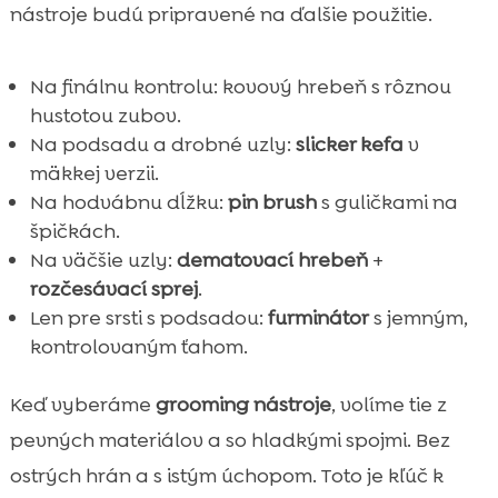
nástroje budú pripravené na ďalšie použitie.
Na finálnu kontrolu: kovový hrebeň s rôznou
hustotou zubov.
Na podsadu a drobné uzly:
slicker kefa
v
mäkkej verzii.
Na hodvábnu dĺžku:
pin brush
s guličkami na
špičkách.
Na väčšie uzly:
dematovací hrebeň
+
rozčesávací sprej
.
Len pre srsti s podsadou:
furminátor
s jemným,
kontrolovaným ťahom.
Keď vyberáme
grooming nástroje
, volíme tie z
pevných materiálov a so hladkými spojmi. Bez
ostrých hrán a s istým úchopom. Toto je kľúč k