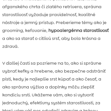
Výživa a doplnky, ktoré podporujú zdravú

afganského chrta či zlatého retrívera, správna
a lesklú srsť
starostlivosť vyžaduje pravidelnosť, kvalitné
CricksyDog: potrava a starostlivosť pre

nástroje a jemný prístup. Preberieme témy ako je
krásnu srsť a citlivé psy
grooming, kefovanie,
hypoalergénna starostlivosť
Špeciálne potreby: šteniatka, seniori a psy s

alergiami
a ako sa starať o citlivú srsť, aby bola krásna a
Tipy od groomera: ako zvládnuť stres,
zdravá.

odmeny a bezpečnosť
Záver

V ďalšej časti sa pozrieme na to, ako si správne
FAQ

vybrať kefky a hrebene, ako bezpečne odstrániť
plsti, kedy je najlepšie srst kúpať a ako česať, a
ako správna výživa a doplnky môžu zlepšiť
kondíciu srsti. Ukážeme vám, ako si vytvoriť
jednoduchý, efektívny systém starostlivosti, za
ktorý vám váš pes odvďačí zdravím a krásou.