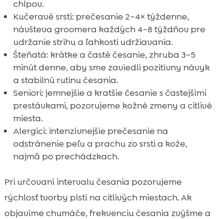
chlpov.
Kučeravé srsti: prečesanie 2–4× týždenne,
návšteva groomera každých 4–8 týždňov pre
udržanie strihu a ľahkosti udržiavania.
Šteňatá: krátke a časté česanie, zhruba 3–5
minút denne, aby sme zaviedli pozitívny návyk
a stabilnú rutinu česania.
Seniori: jemnejšie a kratšie česanie s častejšími
prestávkami, pozorujeme kožné zmeny a citlivé
miesta.
Alergici: intenzívnejšie prečesanie na
odstránenie peľu a prachu zo srsti a kože,
najmä po prechádzkach.
Pri určovaní intervalu česania pozorujeme
rýchlosť tvorby plstí na citlivých miestach. Ak
objavíme chumáče, frekvenciu česania zvýšme a