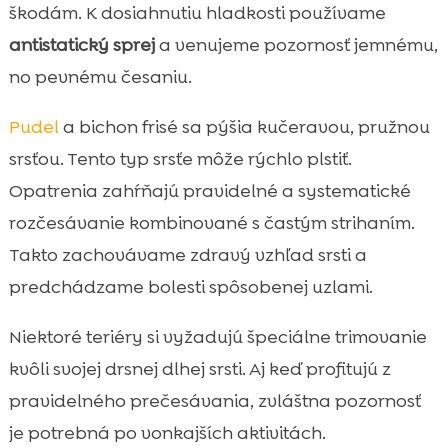
škodám. K dosiahnutiu hladkosti používame
antistatický sprej
a venujeme pozornosť jemnému,
no pevnému česaniu.
Pudel
a bichon frisé sa pýšia kučeravou, pružnou
srsťou. Tento typ srsťe môže rýchlo plstiť.
Opatrenia zahŕňajú pravidelné a systematické
rozčesávanie kombinované s častým strihaním.
Takto zachovávame zdravý vzhľad srsti a
predchádzame bolesti spôsobenej uzlami.
Niektoré teriéry si vyžadujú špeciálne trimovanie
kvôli svojej drsnej dlhej srsti. Aj keď profitujú z
pravidelného prečesávania, zvláštna pozornosť
je potrebná po vonkajších aktivitách.