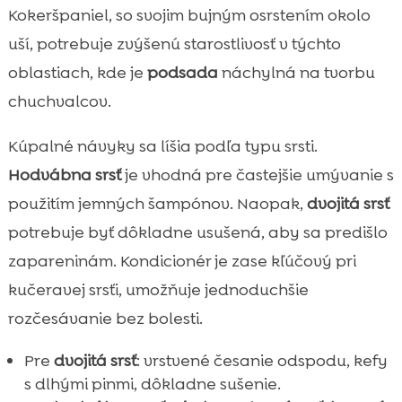
Kokeršpaniel, so svojim bujným osrstením okolo
uší, potrebuje zvýšenú starostlivosť v týchto
oblastiach, kde je
podsada
náchylná na tvorbu
chuchvalcov.
Kúpalné návyky sa líšia podľa typu srsti.
Hodvábna srsť
je vhodná pre častejšie umývanie s
použitím jemných šampónov. Naopak,
dvojitá srsť
potrebuje byť dôkladne usušená, aby sa predišlo
zapareninám. Kondicionér je zase kľúčový pri
kučeravej srsťi, umožňuje jednoduchšie
rozčesávanie bez bolesti.
Pre
dvojitá srsť
: vrstvené česanie odspodu, kefy
s dlhými pinmi, dôkladne sušenie.