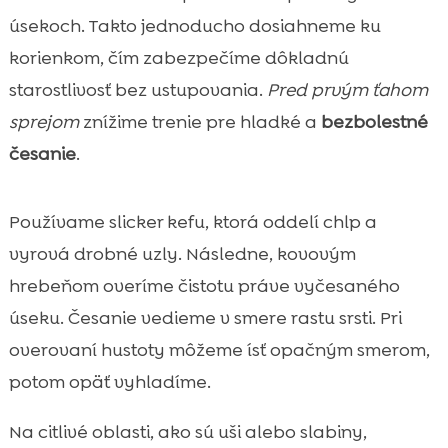
úsekoch. Takto jednoducho dosiahneme ku
korienkom, čím zabezpečíme dôkladnú
starostlivosť bez ustupovania.
Pred prvým ťahom
sprejom
znížime trenie pre hladké a
bezbolestné
česanie
.
Používame slicker kefu, ktorá oddelí chlp a
vyrová drobné uzly. Následne, kovovým
hrebeňom overíme čistotu práve vyčesaného
úseku. Česanie vedieme v smere rastu srsti. Pri
overovaní hustoty môžeme ísť opačným smerom,
potom opäť vyhladíme.
Na citlivé oblasti, ako sú uši alebo slabiny,