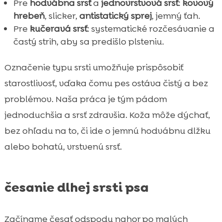
Pre
hodvábna srsť
a
jednovrstvová srsť
:
kovový
hrebeň
, slicker,
antistatický sprej
, jemný ťah.
Pre
kučeravá srsť
: systematické rozčesávanie a
častý strih, aby sa predišlo plsteniu.
Označenie typu srsti umožňuje prispôsobiť
starostlivosť, vďaka čomu pes ostáva čistý a bez
problémov. Naša práca je tým pádom
jednoduchšia a srsť zdravšia. Koža môže dýchať,
bez ohľadu na to, či ide o jemnú hodvábnu dlžku
alebo bohatú, vrstvenú srsť.
česanie dlhej srsti psa
Začíname česať odspodu nahor po malých