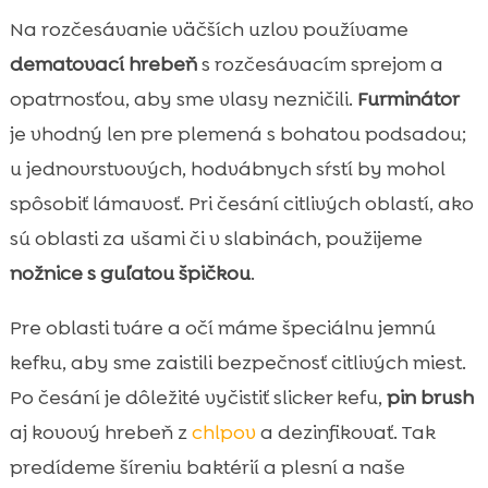
Na rozčesávanie väčších uzlov používame
dematovací hrebeň
s rozčesávacím sprejom a
opatrnosťou, aby sme vlasy nezničili.
Furminátor
je vhodný len pre plemená s bohatou podsadou;
u jednovrstvových, hodvábnych sŕstí by mohol
spôsobiť lámavosť. Pri česání citlivých oblastí, ako
sú oblasti za ušami či v slabinách, použijeme
nožnice s guľatou špičkou
.
Pre oblasti tváre a očí máme špeciálnu jemnú
kefku, aby sme zaistili bezpečnosť citlivých miest.
Po česání je dôležité vyčistiť slicker kefu,
pin brush
aj kovový hrebeň z
chlpov
a dezinfikovať. Tak
predídeme šíreniu baktérií a plesní a naše