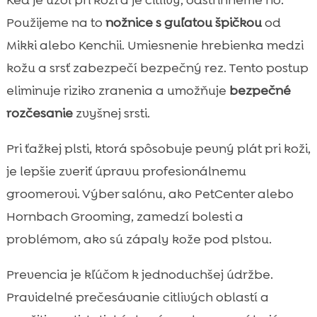
Keď je uzol pri koži a je citlivý, odstrihneme ho.
Použijeme na to
nožnice s guľatou špičkou
od
Mikki alebo Kenchii. Umiesnenie hrebienka medzi
kožu a srsť zabezpečí bezpečný rez. Tento postup
eliminuje riziko zranenia a umožňuje
bezpečné
rozčesanie
zvyšnej srsti.
Pri ťažkej plsti, ktorá spôsobuje pevný plát pri koži,
je lepšie zveriť úpravu profesionálnemu
groomerovi. Výber salónu, ako PetCenter alebo
Hornbach Grooming, zamedzí bolesti a
problémom, ako sú zápaly kože pod plstou.
Prevencia je kľúčom k jednoduchšej údržbe.
Pravidelné prečesávanie citlivých oblastí a