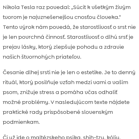
Prečo je pravidelná starostlivosť o dlhú srsť
Nikola Tesla raz povedal: „Súcit k všetkým živým

kľúčová
tvorom je najvznešenejšou cnosťou človeka.“
Typy dlhej srsti a ako rozlíšiť potreby

Tento výrok nám povedá, že starostlivosť o srst nie
jednotlivých plemien
je len povrchná činnosť. Starostlivosť o dlhú srsť je
česanie dlhej srsti psa

prejav lásky, ktorý zlepšuje pohodu a zdravie
Výber správnych hrebeňov a kefiek pre

našich štvornohých priateľov.
dlhú srsť
Postup krok za krokom: od špičky chvosta

Česanie dlhej srsti nie je len o estetike. Je to denný
po ušká
rituál, ktorý posilňuje vzťah medzi vami a vaším
Ako často česať dlhú srsť podľa životného

psom, znižuje stress a pomáha včas odhaliť
štýlu psa
možné problémy. V nasledujúcom texte nájdete
Riešenie uzlov, dredov a plsti bez bolesti

praktické rady prispôsobené slovenským
Kúpanie vs. česanie: správne poradie a

podmienkam.
kozmetika pre citlivú srsť
Sezónne tipy: jar, leto, jeseň, zima

Či už ide o maltézskeho psíka, shih-tzu, kóliu,