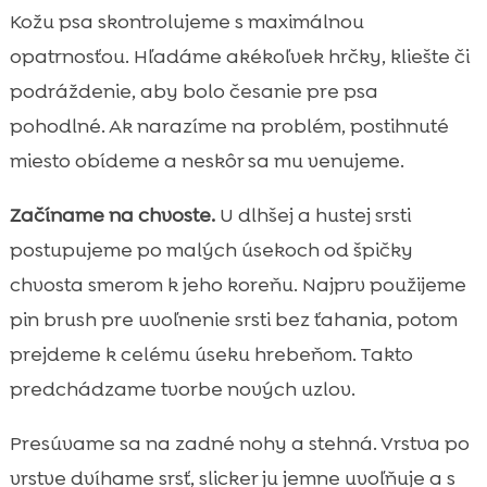
Kožu psa skontrolujeme s maximálnou
opatrnosťou. Hľadáme akékoľvek hrčky, kliešte či
podráždenie, aby bolo česanie pre psa
pohodlné. Ak narazíme na problém, postihnuté
miesto obídeme a neskôr sa mu venujeme.
Začíname na chvoste.
U dlhšej a hustej srsti
postupujeme po malých úsekoch od špičky
chvosta smerom k jeho koreňu. Najprv použijeme
pin brush pre uvoľnenie srsti bez ťahania, potom
prejdeme k celému úseku hrebeňom. Takto
predchádzame tvorbe nových uzlov.
Presúvame sa na zadné nohy a stehná. Vrstva po
vrstve dvíhame srsť, slicker ju jemne uvoľňuje a s