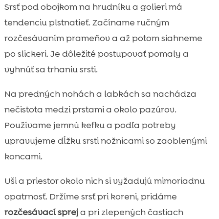
Srsť pod obojkom na hrudníku a golieri má
tendenciu plstnatieť. Začíname ručným
rozčesávaním prameňov a až potom siahneme
po slickeri. Je dôležité postupovať pomaly a
vyhnúť sa trhaniu srsti.
Na predných nohách a labkách sa nachádza
nečistota medzi prstami a okolo pazúrov.
Používame jemnú kefku a podľa potreby
upravujeme dĺžku srsti nožnicami so zaoblenými
koncami.
Uši a priestor okolo nich si vyžadujú mimoriadnu
opatrnosť. Držíme srsť pri koreni, pridáme
rozčesávací sprej
a pri zlepených častiach