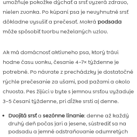
umožňuje pokožke dýchať a srsť vyzerá zdravo,
nielen zvonka. Po kúpaní psa je nevyhnutné srsť
dôkladne vysušiť a prečesať. Mokrá
podsada
môže spôsobiť tvorbu neželaných uzlov.
Ak má domácnosť aktívneho psa, ktorý trávi
hodne času vonku, česanie 4–7× týždenne je
potrebné. Po návrate z prechádzky je dostatočné
rýchle prečesanie za ušami, pod pažami a okolo
chvosta. Pes žijúci v byte s jemnou srsťou vyžaduje
3–5 česaní týždenne, pri dĺžke srsti aj denne.
Dvojitá srsť
a
sezónne línanie
: denne až každý
druhý deň počas jari a jesene, sústrediť sa na
podsadu a jemné odstraňovanie odumretých