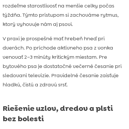
rozdeľme starostlivosť na menšie celky počas
týždňa. Týmto prístupom si zachováme rytmus,
ktorý vyhovuje nám aj psovi.
V praxi je prospešné mať hrebeň hneď pri
dverách. Po príchode aktívneho psa z vonka
venovať 2–3 minúty kritickým miestam. Pre
bytového psa je dostatočné večerné česanie pri
sledovaní televízie. Pravidelné česanie zaisťuje
hladkú, čistú a zdravú srsť.
Riešenie uzlov, dredov a plsti
bez bolesti