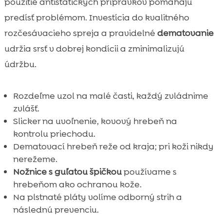
použitie antistatických prípravkov pomáhajú
predísť problémom. Investícia do kvalitného
rozčesávacieho spreja a pravidelné
dematovanie
udržia srsť v dobrej kondícii a zminimalizujú
údržbu.
Rozdeľme uzol na malé časti, každý zvládnime
zvlášť.
Slicker na uvoľnenie, kovový hrebeň na
kontrolu priechodu.
Dematovací hrebeň reže od kraja; pri koži nikdy
nerežeme.
Nožnice s guľatou špičkou
používame s
hrebeňom ako ochranou kože.
Na plstnaté pláty volíme odborný strih a
následnú prevenciu.