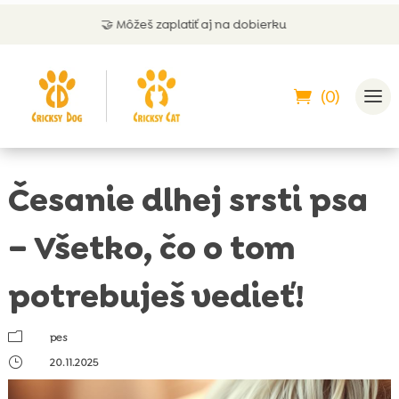
🤝 Môžeš zaplatiť aj na dobierku
💬 Z
(0)
Česanie dlhej srsti psa
– Všetko, čo o tom
potrebuješ vedieť!
m
pes
}
20.11.2025