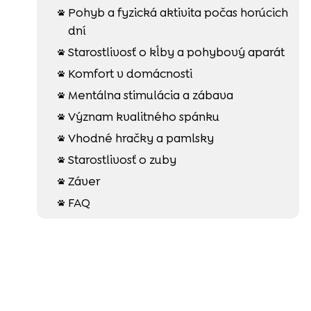
Pohyb a fyzická aktivita počas horúcich

dní
Starostlivosť o kĺby a pohybový aparát

Komfort v domácnosti

Mentálna stimulácia a zábava

Význam kvalitného spánku

Vhodné hračky a pamlsky

Starostlivosť o zuby

Záver

FAQ
