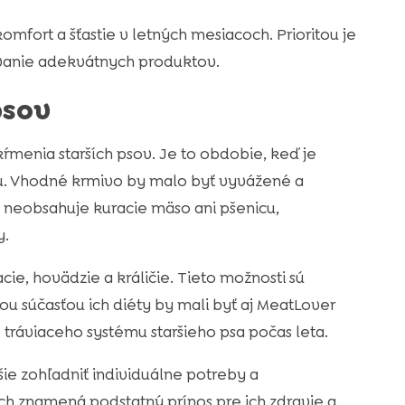
omfort a šťastie v letných mesiacoch. Prioritou je
ívanie adekvátnych produktov.
psov
ŕmenia starších psov. Je to obdobie, keď je
itu. Vhodné krmivo by malo byť vyvážené a
é neobsahuje kuracie mäso ani pšenicu,
y.
ie, hovädzie a králičie. Tieto možnosti sú
u súčasťou ich diéty by mali byť aj MeatLover
 tráviaceho systému staršieho psa počas leta.
šie zohľadniť individuálne potreby a
h znamená podstatný prínos pre ich zdravie a