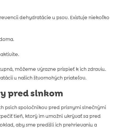
evencii dehydratácie u psov. Existuje niekoľko
 doma.
aktivite.
tupná, môžeme výrazne prispieť k ich zdraviu.
cii u našich štvornohých priateľov.
ny pred slnkom
ich psích spoločníkov pred prísnymi slnečnými
ečiť tieň, ktorý im umožní ukrývať sa pred
lad, aby sme predišli ich prehrievaniu a