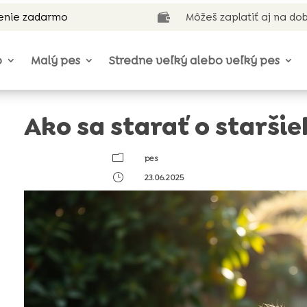
enie zadarmo
Môžeš zaplatiť aj na do

o
Malý pes
Stredne veľký alebo veľký pes
Ako sa starať o starši
m
pes
}
23.06.2025