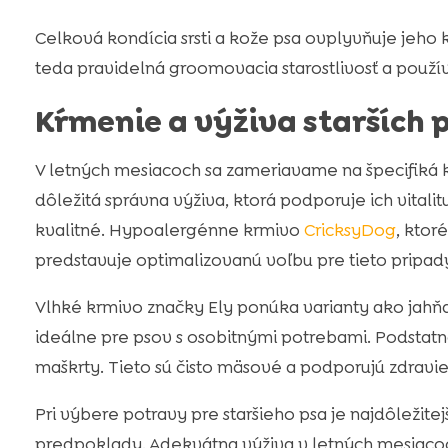
Celková kondícia srsti a kože psa ovplyvňuje jeho k
teda pravidelná groomovacia starostlivosť a použ
Kŕmenie a výživa starších 
V letných mesiacoch sa zameriavame na špecifiká k
dôležitá správna výživa, ktorá podporuje ich vital
kvalitné. Hypoalergénne krmivo
CricksyDog
, ktor
predstavuje optimalizovanú voľbu pre tieto pripad
Vlhké krmivo značky Ely ponúka varianty ako jahňac
ideálne pre psov s osobitnými potrebami. Podstatno
maškrty. Tieto sú čisto mäsové a podporujú zdravie
Pri výbere potravy pre staršieho psa je najdôležitej
predpoklady. Adekvátna výživa v letných mesiacoc