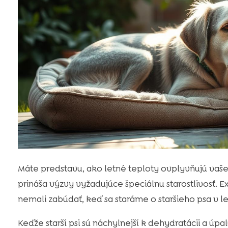
Máte predstavu, ako letné teploty ovplyvňujú vaš
prináša výzvy vyžadujúce špeciálnu starostlivosť. E
nemali zabúdať, keď sa staráme o staršieho psa v l
Keďže starší psi sú náchylnejší k dehydratácii a úpal