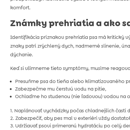
komfort.
Známky prehriatia a ako s
Identifikácia príznakov prehriatia psa má kritický
znaky patrí zrýchlený dych, nadmerné slinenie, úna
dýchanie.
Keď si všimneme tieto symptómy, musíme reagova
Presuňme psa do tieňa alebo klimatizovaného pr
Zabezpečme mu čerstvú vodu na pitie,
Ochlaďme ho studenou (nie ľadovou) vodou na obl
Naplánovať vychádzky počas chladnejších častí d
Zabezpečiť, aby pes mal v exteriéri vždy dostatok
Udržiavať psovi primeranú hydratáciu po celý de