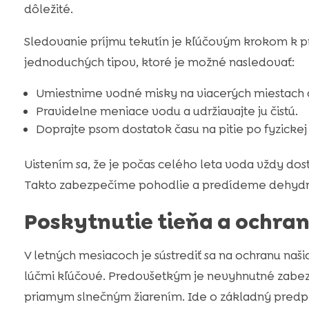
dôležité.
Sledovanie príjmu tekutín je kľúčovým krokom k pr
jednoduchých tipov, ktoré je možné nasledovať:
Umiestnime vodné misky na viacerých miestach
Pravidelne meniace vodu a udržiavajte ju čistú.
Doprajte psom dostatok času na pitie po fyzickej 
Uistením sa, že je počas celého leta voda vždy dos
Takto zabezpečíme pohodlie a predídeme dehydratá
Poskytnutie tieňa a ochra
V letných mesiacoch je sústrediť sa na ochranu naš
lúčmi kľúčové. Predovšetkým je nevyhnutné zabezp
priamym slnečným žiarením. Ide o základný predpok