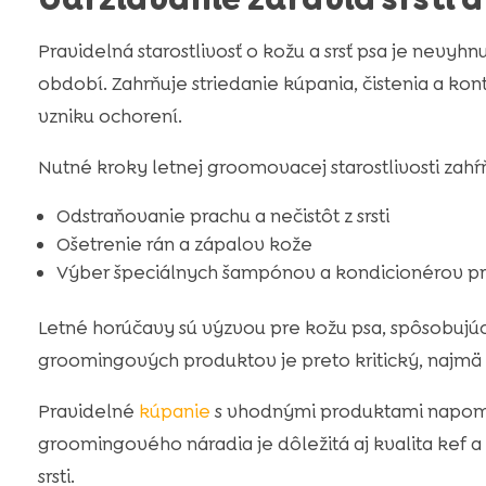
Pravidelná starostlivosť o kožu a srsť psa je nevyh
období. Zahrňuje striedanie kúpania, čistenia a k
vzniku ochorení.
Nutné kroky letnej groomovacej starostlivosti zahŕ
Odstraňovanie prachu a nečistôt z srsti
Ošetrenie rán a zápalov kože
Výber špeciálnych šampónov a kondicionérov pre
Letné horúčavy sú výzvou pre kožu psa, spôsobujú
groomingových produktov je preto kritický, najmä pr
Pravidelné
kúpanie
s vhodnými produktami napomá
groomingového náradia je dôležitá aj kvalita kef 
srsti.