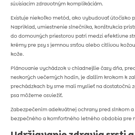
súvisiacim zdravotným komplikáciám.
Existuje niekoľko metód, ako vybudovať útočisko p
Napríklad, umiestnenie slnečníka, konštrukcia prí
do domovných priestorov patrí medzi efektívne st
krémy pre psy s jemnou srsťou alebo citlivou kožou,
kože.
Plánovanie vychádzok v chladnejšie časy dňa, pr
neskorých večerných hodín, je ďalším krokom k zab
prechádzkach by sme mali myslieť na dostatočnú 
psa môžeme osviežiť.
Zabezpečením adekvátnej ochrany pred slnkom a ď
bezpečného a komfortného letného obdobia pre n
Udržiavanie zdravia srsti a