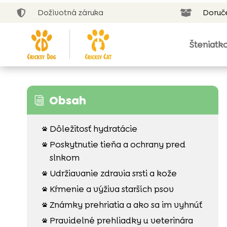
Doživotná záruka
Doruč


Šteniatk
Obsah
i
Dôležitosť hydratácie

Poskytnutie tieňa a ochrany pred

slnkom
Udržiavanie zdravia srsti a kože

Kŕmenie a výživa starších psov

Známky prehriatia a ako sa im vyhnúť

Pravidelné prehliadky u veterinára
