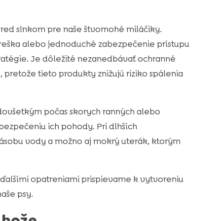
red slnkom pre naše štvornohé miláčiky.
streška alebo jednoduché zabezpečenie prístupu
ratégie. Je dôležité nezanedbávať ochranné
 pretože tieto produkty znižujú riziko spálenia
edovšetkým počas skorych ranných alebo
ezpečeniu ich pohody. Pri dlhších
zásobu vody a možno aj mokrý uterák, ktorým
alšími opatreniami prispievame k vytvoreniu
aše psy.
 kože