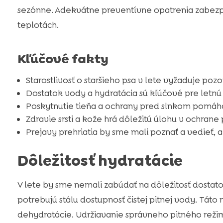
sezónne. Adekvátne preventívne opatrenia zabezp
teplotách.
Kľúčové fakty
Starostlivosť o staršieho psa v lete vyžaduje po
Dostatok vody a hydratácia sú kľúčové pre letnú s
Poskytnutie tieňa a ochrany pred slnkom pomáh
Zdravie srsti a kože hrá dôležitú úlohu v ochran
Prejavy prehriatia by sme mali poznať a vedieť, 
Dôležitosť hydratácie
V lete by sme nemali zabúdať na dôležitosť dostato
potrebujú stálu dostupnosť čistej pitnej vody. Tá
dehydratácie. Udržiavanie správneho pitného režim