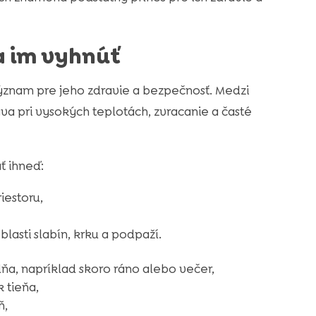
a im vyhnúť
 význam pre jeho zdravie a bezpečnosť. Medzi
va pri vysokých teplotách, zvracanie a časté
ť ihneď:
iestoru,
asti slabín, krku a podpaží.
ňa, napríklad skoro ráno alebo večer,
 tieňa,
ň,