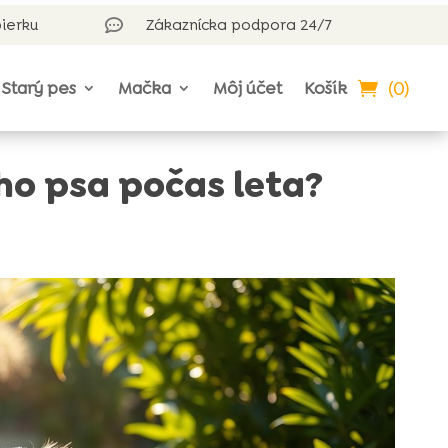
bierku
Zákaznícka podpora 24/7

(0)
Starý pes
Mačka
Môj účet
Košík
eho psa počas leta?