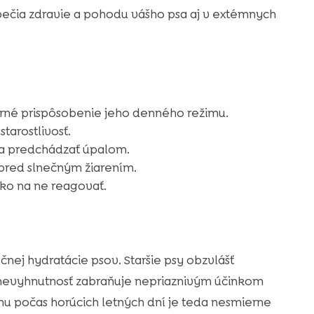
ečia zdravie a pohodu vášho psa aj v extémnych
zorné prispôsobenie jeho denného režimu.
tarostlivosť.
a predchádzať úpalom.
e pred slnečným žiarením.
ako na ne reagovať.
čnej hydratácie psov. Staršie psy obzvlášť
to nevyhnutnosť zabraňuje nepriaznivým účinkom
u počas horúcich letných dní je teda nesmierne