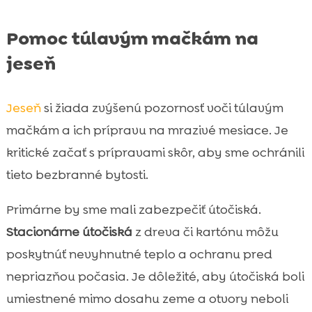
Pomoc túlavým mačkám na
jeseň
Jeseň
si žiada zvýšenú pozornosť voči túlavým
mačkám a ich prípravu na mrazivé mesiace. Je
kritické začať s prípravami skôr, aby sme ochránili
tieto bezbranné bytosti.
Primárne by sme mali zabezpečiť útočiská.
Stacionárne útočiská
z dreva či kartónu môžu
poskytnúť nevyhnutné teplo a ochranu pred
nepriazňou počasia. Je dôležité, aby útočiská boli
umiestnené mimo dosahu zeme a otvory neboli