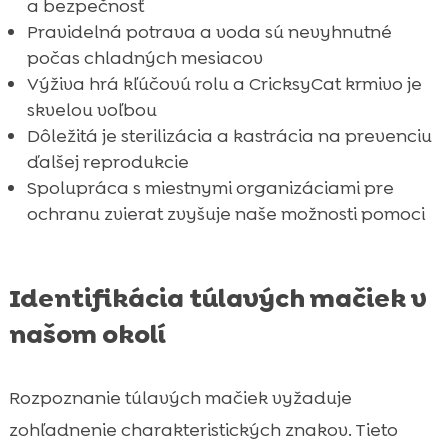
a bezpečnosť
Záver
Pravidelná potrava a voda sú nevyhnutné

počas chladných mesiacov
FAQ

Výživa hrá kľúčovú rolu a CricksyCat krmivo je
skvelou voľbou
Dôležitá je sterilizácia a kastrácia na prevenciu
ďalšej reprodukcie
Spolupráca s miestnymi organizáciami pre
ochranu zvierat zvyšuje naše možnosti pomoci
Identifikácia túlavých mačiek v
našom okolí
Rozpoznanie túlavých mačiek vyžaduje
zohľadnenie charakteristických znakov. Tieto