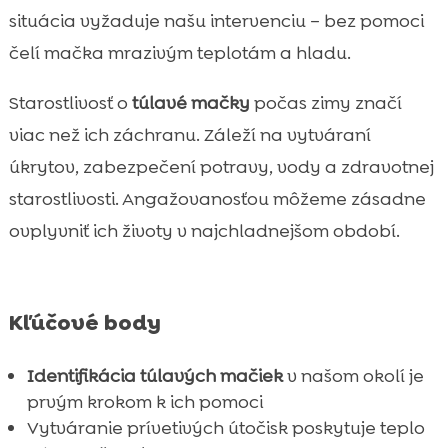
Poskytovanie potravy a vody počas

situácia vyžaduje našu intervenciu – bez pomoci
chladných mesiacov
čelí mačka mrazivým teplotám a hladu.
Výhody používania CricksyCat krmiva

Používanie kvalitného steliva pre túlavé
Starostlivosť o
túlavé mačky
počas zimy značí

mačky
viac než ich záchranu. Záleží na vytváraní
Udržiavanie zdravia a kondície túlavých

úkrytov, zabezpečení potravy, vody a zdravotnej
mačiek
starostlivosti. Angažovanosťou môžeme zásadne
Pomoc túlavým mačkám na jeseň

ovplyvniť ich životy v najchladnejšom období.
Spolupráca s miestnymi organizáciami pre

ochranu zvierat
Dôležitosť sterilizácie a kastrácie

Kľúčové body
Poradenstvo a vzdelávanie pre komunitu

Bezpečné prepravovanie túlavých mačiek

Identifikácia túlavých mačiek
v našom okolí je
k veterinárovi
prvým krokom k ich pomoci
Poskytovanie dočasného domova pre
Vytváranie prívetivých útočisk poskytuje teplo

zranené a choré mačky