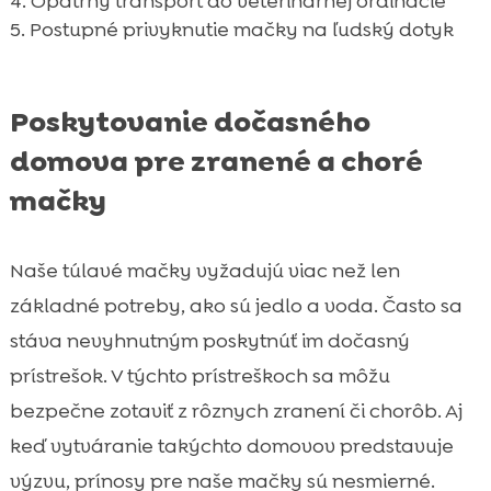
Opatrný transport do veterinárnej ordinácie
Postupné privyknutie mačky na ľudský dotyk
Poskytovanie dočasného
domova pre zranené a choré
mačky
Naše túlavé mačky vyžadujú viac než len
základné potreby, ako sú jedlo a voda. Často sa
stáva nevyhnutným poskytnúť im dočasný
prístrešok. V týchto prístreškoch sa môžu
bezpečne zotaviť z rôznych zranení či chorôb. Aj
keď vytváranie takýchto domovov predstavuje
výzvu, prínosy pre naše mačky sú nesmierné.