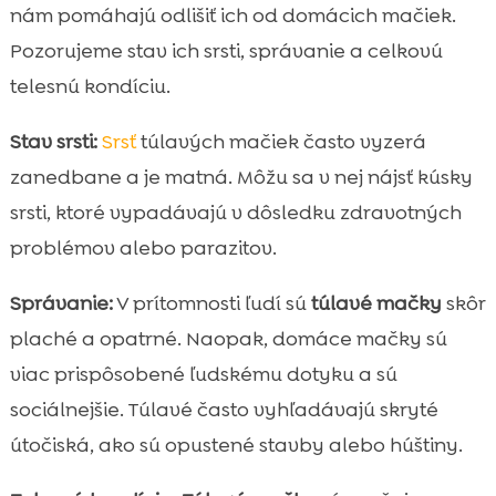
nám pomáhajú odlišiť ich od domácich mačiek.
Pozorujeme stav ich srsti, správanie a celkovú
telesnú kondíciu.
Stav srsti:
Srsť
túlavých mačiek často vyzerá
zanedbane a je matná. Môžu sa v nej nájsť kúsky
srsti, ktoré vypadávajú v dôsledku zdravotných
problémov alebo parazitov.
Správanie:
V prítomnosti ľudí sú
túlavé mačky
skôr
plaché a opatrné. Naopak, domáce mačky sú
viac prispôsobené ľudskému dotyku a sú
sociálnejšie. Túlavé často vyhľadávajú skryté
útočiská, ako sú opustené stavby alebo húštiny.