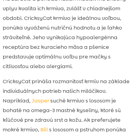
vplyv kvalita ich krmiva, zvlášť v chladnejšom
období. CricksyCat krmivo je ideálnou voľbou,
ponúka vyváženú nutričnú hodnotu a je ľahko
stráviteľné. Jeho vynikajúca hypoalergénna
receptúra bez kuracieho mäsa a pšenice
predstavuje optimálnu voľbu pre mačky s
citlivosťou alebo alergiami.
CricksyCat prináša rozmanitosť krmív na základe
individuálnych potrieb našich miláčikov.
Napríklad,
Jasper
suché krmivo s lososom je
bohaté na omega-3 mastné kyseliny, ktoré sú
kľúčové pre zdravú srst a kožu. Ak preferujete
mokré krmivo,
Bill
s lososom a pstruhom ponúka