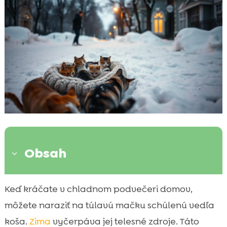
Obsah
3
Identifikácia túlavých mačiek v našom
Keď kráčate v chladnom podvečeri domov,

okolí
môžete naraziť na túlavú mačku schúlenú vedľa
Vytváranie prívetivých útočisk pre mačky

koša.
Zima
vyčerpáva jej telesné zdroje. Táto