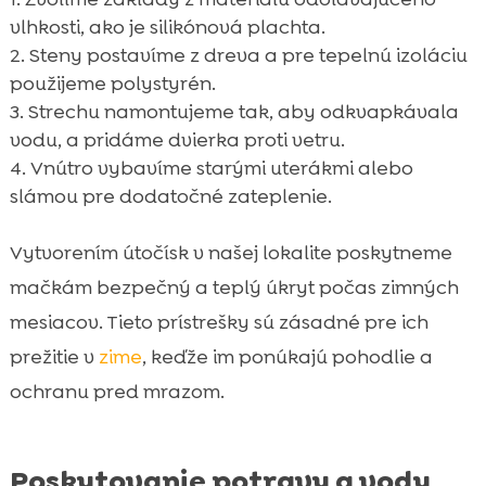
vlhkosti, ako je silikónová plachta.
Steny postavíme z dreva a pre tepelnú izoláciu
použijeme polystyrén.
Strechu namontujeme tak, aby odkvapkávala
vodu, a pridáme dvierka proti vetru.
Vnútro vybavíme starými uterákmi alebo
slámou pre dodatočné zateplenie.
Vytvorením útočísk v našej lokalite poskytneme
mačkám bezpečný a teplý úkryt počas zimných
mesiacov. Tieto prístrešky sú zásadné pre ich
prežitie v
zime
, keďže im ponúkajú pohodlie a
ochranu pred mrazom.
Poskytovanie potravy a vody