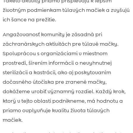
Takéto aktivity priamo prispievajú k lepším
životným podmienkam túlavých mačiek a zvyšujú
ich šance na prežitie.
Angažovanosť komunity je zásadná pri
záchranárskych aktivitách pre túlavé mačky.
Spoluprácou s organizáciami v miestnom
prostredí, šírením informácií o nevyhnutnej
sterilizácii a kastrácii, ako aj poskytovaním
dočasného útočiska pre zranené mačky,
dokážeme urobiť významný rozdiel. Každý krok,
ktorý v tejto oblasti podnikneme, má hodnotu a
priamo ovplyvňuje kvalitu života túlavých
mačiek.