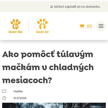
🤝 Môžeš zaplatiť aj na dobierku
(0)
Ako pomôcť túlavým
mačkám v chladných
mesiacoch?
m
mačka
}
31.07.2025