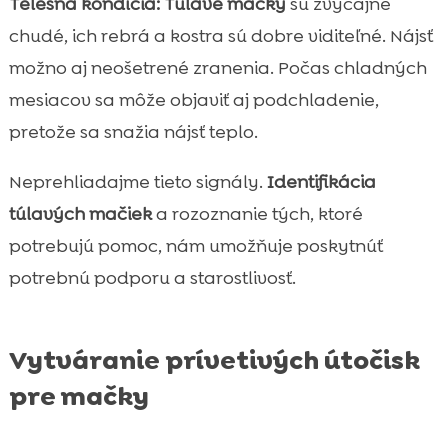
Telesná kondícia:
Túlavé mačky
sú zvyčajne
chudé, ich rebrá a kostra sú dobre viditeľné. Nájsť
možno aj neošetrené zranenia. Počas chladných
mesiacov sa môže objaviť aj podchladenie,
pretože sa snažia nájsť teplo.
Neprehliadajme tieto signály.
Identifikácia
túlavých mačiek
a rozoznanie tých, ktoré
potrebujú pomoc, nám umožňuje poskytnúť
potrebnú podporu a starostlivosť.
Vytváranie prívetivých útočisk
pre mačky