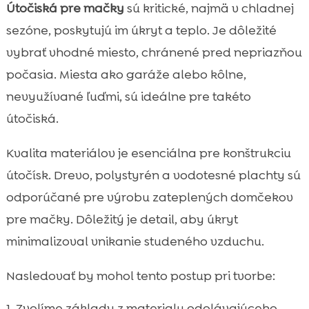
Útočiská pre mačky
sú kritické, najmä v chladnej
sezóne, poskytujú im úkryt a teplo. Je dôležité
vybrať vhodné miesto, chránené pred nepriazňou
počasia. Miesta ako garáže alebo kôlne,
nevyužívané ľuďmi, sú ideálne pre takéto
útočiská.
Kvalita materiálov je esenciálna pre konštrukciu
útočísk. Drevo, polystyrén a vodotesné plachty sú
odporúčané pre výrobu zateplených domčekov
pre mačky. Dôležitý je detail, aby úkryt
minimalizoval vnikanie studeného vzduchu.
Nasledovať by mohol tento postup pri tvorbe:
Zvolíme základy z materialu odolávajúceho