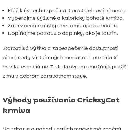
Kľúč k úspechu spočíva v pravidelnosti kŕmenia.
Vyberajme výživné a kaloricky bohaté krmivo.
Zabezpečme misky s nezamŕzajúcou vodou.
Dopĺňajme potravu o doplnky, ako je taurín.
Starostlivá výživa a zabezpečenie dostupnosti
pitnej vody sú v zimných mesiacoch pre túlavé
mačky esenciálne. Tieto kroky im umožňujú prežiť
zimu v dobrom zdravotnom stave.
Výhody používania CricksyCat
krmiva
Na zdravie a pohodu našich mačiek má značný