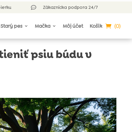
bierku
Zákaznícka podpora 24/7

(0)
Starý pes
Mačka
Môj účet
Košík
ieniť psiu búdu v