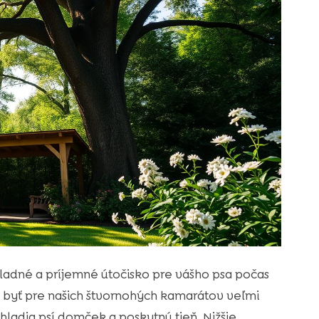
ladné a príjemné útočisko pre vášho psa počas
u byť pre našich štvornohých kamarátov veľmi
hladia psí domček a poskytnú tieň. Nižšie