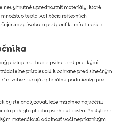
e nevyhnutné uprednostniť materiály, ktoré
množstvo tepla. Aplikácia reflexných
tačujúcim spôsobom podporiť komfort vašich
ečníka
inný prístup k ochrane psíka pred prudkými
strádateľne prispievajú k ochrane pred slnečným
u, čím zabezpečujú optimálne podmienky pre
ali by ste analyzovať, kde má slnko najväčšiu
ovala pokrytá plocha psieho útočiska. Pri výbere
etkým materiálovú odolnosť voči nepriaznivým