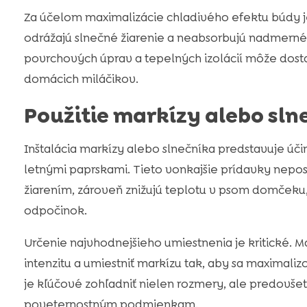
Za účelom maximalizácie chladivého efektu búdy j
odrážajú slnečné žiarenie a neabsorbujú nadmerné 
povrchových úprav a tepelných izolácií môže dos
domácich miláčikov.
Použitie markízy alebo sln
Inštalácia markízy alebo slnečníka predstavuje úč
letnými paprskami. Tieto vonkajšie prídavky nepo
žiarením, zároveň znižujú teplotu v psom domček
odpočinok.
Určenie najvhodnejšieho umiestnenia je kritické. M
intenzitu a umiestniť markízu tak, aby sa maximaliz
je kľúčové zohľadniť nielen rozmery, ale predovš
poveternostným podmienkam.