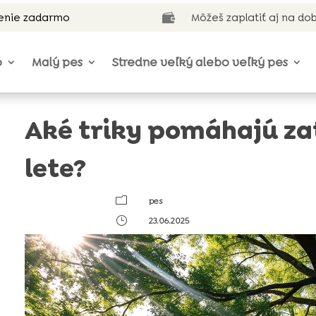
enie zadarmo
Môžeš zaplatiť aj na do

o
Malý pes
Stredne veľký alebo veľký pes
Aké triky pomáhajú zat
lete?
m
pes
}
23.06.2025