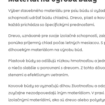
Výber stavebného materiálu pre psiu búdu si vyžad
schopnosti udržať búdu chladnú. Drevo, plast a kov
každá prichádza so špecifickými prednosťami.
Drevo, uznávané pre svoje izolačné schopnosti, zai
ponúka príjemný chlad počas letných mesiacov. S 
dlhovekým materiálom na výrobu búd.
Plastové búdy sa odlišujú nízkou hmotnosťou a jed
o niečo slabšie v porovnaní s drevom. Z tohto dôvo
stenami a efektívnym vetraním.
Kovové búdy sa vyznačujú dlhou životnosťou a odol
zvyčajne nezodpovedajú iným materiálom. V praxi 
izolačnými materiálmi, ako sú drevo alebo polysty