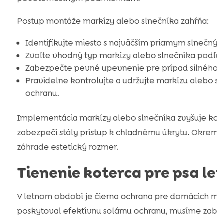
Postup montáže markízy alebo slnečníka zahŕňa:
Identifikujte miesto s najväčším priamym slnečn
Zvoľte vhodný typ markízy alebo slnečníka podľa
Zabezpečte pevné upevnenie pre prípad silného
Pravidelne kontrolujte a udržujte markízu alebo 
ochranu.
Implementácia markízy alebo slnečníka zvyšuje k
zabezpečí stály prístup k chladnému úkrytu. Okrem 
záhrade estetický rozmer.
Tienenie koterca pre psa le
V letnom období je čierna ochrana pre domácich m
poskytoval efektívnu solárnu ochranu, musíme zab