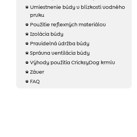
Umiestnenie búdy v blízkosti vodného

prvku
Použitie reflexných materiálov

Izolácia búdy

Pravidelná údržba búdy

Správna ventilácia búdy

Výhody použitia CricksyDog krmív

Záver

FAQ
