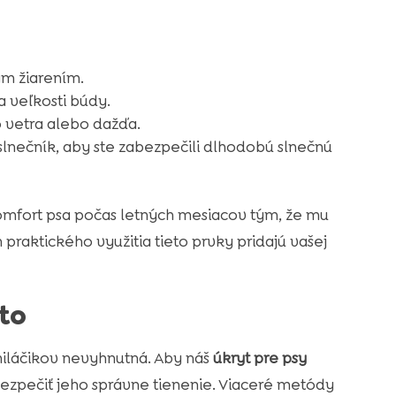
ým žiarením.
 veľkosti búdy.
 vetra alebo dažďa.
slnečník, aby ste zabezpečili dlhodobú slnečnú
omfort psa počas letných mesiacov tým, že mu
praktického využitia tieto prvky pridajú vašej
to
iláčikov nevyhnutná. Aby náš
úkryt pre psy
ezpečiť jeho správne tienenie. Viaceré metódy