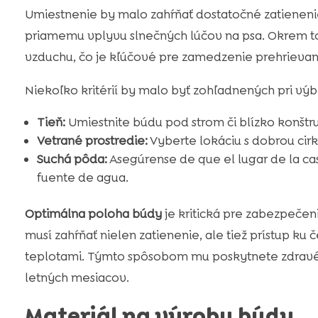
Umiestnenie by malo zahŕňať dostatočné zatienenie,
priamemu vplyvu slnečných lúčov na psa. Okrem t
vzduchu, čo je kľúčové pre zamedzenie prehrievan
Niekoľko kritérií by malo byť zohľadnených pri vý
Tieň:
Umiestnite búdu pod strom či blízko konštruk
Vetrané prostredie:
Vyberte lokáciu s dobrou cirk
Suchá pôda:
Asegúrense de que el lugar de la cas
fuente de agua.
Optimálna poloha búdy
je kritická pre zabezpečen
musí zahŕňať nielen zatienenie, ale tiež prístup k
teplotami. Týmto spôsobom mu poskytnete zdravé 
letných mesiacov.
Materiál na výrobu búdy