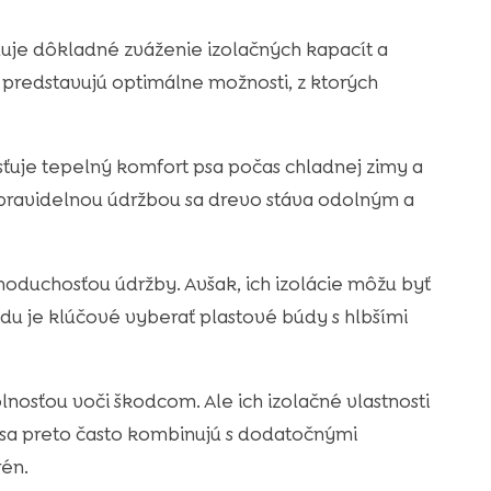
uje dôkladné zváženie izolačných kapacít a
 predstavujú optimálne možnosti, z ktorých
sťuje tepelný komfort psa počas chladnej zimy a
pravidelnou údržbou sa drevo stáva odolným a
noduchosťou údržby. Avšak, ich izolácie môžu byť
du je klúčové vyberať plastové búdy s hlbšími
nosťou voči škodcom. Ale ich izolačné vlastnosti
sa preto často kombinujú s dodatočnými
rén.