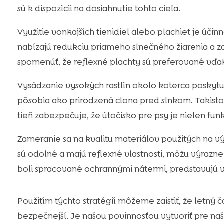
sú k dispozícii na dosiahnutie tohto cieľa.
Využitie vonkajších tienidiel alebo plachiet je úči
nabízajú redukciu priameho slnečného žiarenia a z
spomenúť, že reflexné plachty sú preferované vďak
Vysádzanie vysokých rastlín okolo koterca poskytuj
pôsobia ako prirodzená clona pred slnkom. Takisto
tieň zabezpečuje, že útočisko pre psy je nielen funkč
Zameranie sa na kvalitu materiálov použitých na v
sú odolné a majú reflexné vlastnosti, môžu výrazne
boli spracované ochrannými nátermi, predstavujú v
Použitím týchto stratégií môžeme zaistiť, že letný
bezpečnejší. Je našou povinnosťou vytvoriť pre naše