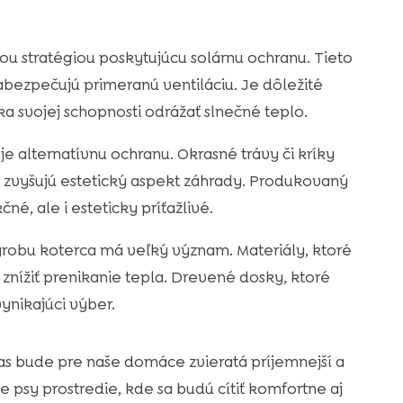
nnou stratégiou poskytujúcu solárnu ochranu. Tieto
abezpečujú primeranú ventiláciu. Je dôležité
a svojej schopnosti odrážať slnečné teplo.
e alternatívnu ochranu. Okrasné trávy či kríky
 zvyšujú estetický aspekt záhrady. Produkovaný
né, ale i esteticky príťažlivé.
ýrobu koterca má veľký význam. Materiály, ktoré
 znížiť prenikanie tepla. Drevené dosky, ktoré
ynikajúci výber.
 čas bude pre naše domáce zvieratá príjemnejší a
 psy prostredie, kde sa budú cítiť komfortne aj