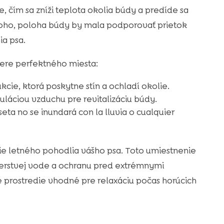
 čím sa zníži teplota okolia búdy a predíde sa
oho, poloha búdy by mala podporovať prietok
ia psa.
bere perfektného miesta:
cie, ktorá poskytne stín a ochladí okolie.
uláciou vzduchu pre revitalizáciu búdy.
eta no se inundará con la lluvia o cualquier
ie letného pohodlia vášho psa. Toto umiestnenie
u čerstvej vode a ochranu pred extrémnymi
prostredie vhodné pre relaxáciu počas horúcich