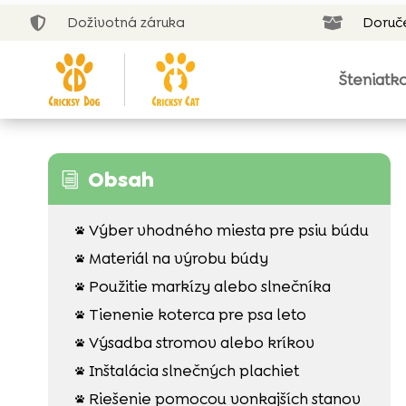
Doživotná záruka
Doruč


Šteniatk
Obsah
i
Výber vhodného miesta pre psiu búdu

Materiál na výrobu búdy

Použitie markízy alebo slnečníka

Tienenie koterca pre psa leto

Výsadba stromov alebo kríkov

Inštalácia slnečných plachiet

Riešenie pomocou vonkajších stanov
