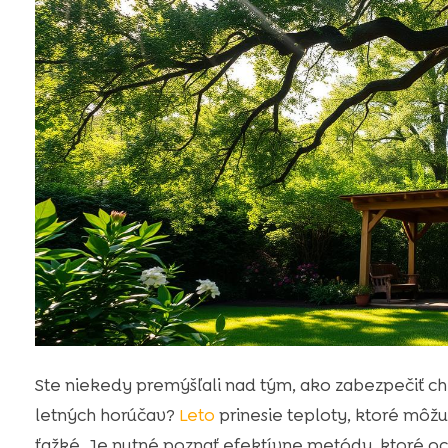
Ste niekedy premýšľali nad tým, ako zabezpečiť ch
letných horúčav?
Leto
prinesie teploty, ktoré môž
ťažké. Je nutné poznať efektívne metódy, ktoré oc