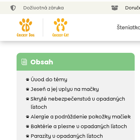
Doživotná záruka
Doruč


Šteniatk
Obsah
i
Úvod do témy

Jeseň a jej vplyv na mačky

Skryté nebezpečenstvá v opadaných

listoch
Alergie a podráždenie pokožky mačiek

Baktérie a plesne v opadaných listoch

Parazity v opadaných listoch
