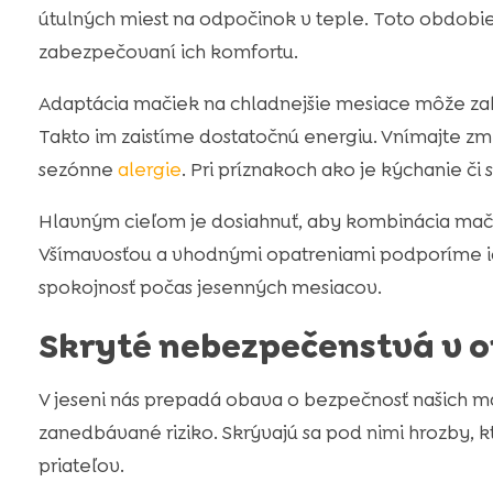
útulných miest na odpočinok v teple. Toto obdobie 
zabezpečovaní ich komfortu.
Adaptácia mačiek na chladnejšie mesiace môže zahŕ
Takto im zaistíme dostatočnú energiu. Vnímajte zme
sezónne
alergie
. Pri príznakoch ako je kýchanie č
Hlavným cieľom je dosiahnuť, aby kombinácia mač
Všímavosťou a vhodnými opatreniami podporíme ic
spokojnosť počas jesenných mesiacov.
Skryté nebezpečenstvá v o
V jeseni nás prepadá obava o bezpečnosť našich ma
zanedbávané riziko. Skrývajú sa pod nimi hrozby, k
priateľov.