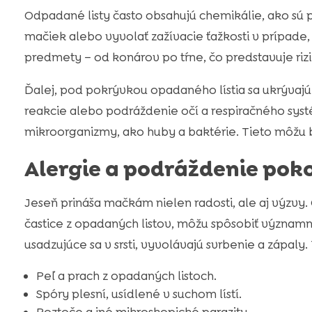
Odpadané listy často obsahujú chemikálie, ako sú p
mačiek alebo vyvolať zažívacie ťažkosti v prípade, 
predmety – od konárov po tŕne, čo predstavuje rizi
Ďalej, pod pokrývkou opadaného lístia sa ukrývajú
reakcie alebo podráždenie očí a respiračného sys
mikroorganizmy, ako huby a baktérie. Tieto môžu b
Alergie a podráždenie pok
Jeseň prináša mačkám nielen radosti, ale aj výzvy.
častice z opadaných listov, môžu spôsobiť význam
usadzujúce sa v srsti, vyvolávajú svrbenie a zápa
Peľ a prach z opadaných listoch.
Spóry plesní, usídlené v suchom lístí.