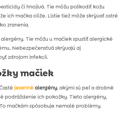
esticídy či hnojivá. Tie môžu poškodiť kožu
že ich mačka olíže. Lístie tiež môže skrývať ostré
ko zranenia.
 alergény. Tie môžu u mačiek spustiť alergické
tému. Nebezpečenstvá skrývajú aj
yť zdrojom infekcií.
ožky mačiek
 Časté
jesenné
alergény
, akými sú peľ a drobné
né podráždenie ich pokožky. Tieto alergény,
ly. To mačkám spôsobuje nemalé problémy.