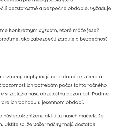
ili bezstarostné a bezpečné obdobie, vyžaduje
ujeme konkrétnym výzvam, ktoré môže jeseň
 poradíme, ako zabezpečiť zdravie a bezpečnosť
lne zmeny ovplyvňujú naše domáce zvieratá.
ať pozornosť ich potrebám počas tohto ročného
ré si zaslúžia našu obzvláštnu pozornosť. Poďme
 pre ich pohodu v jesennom období.
a následok zníženú aktivitu našich mačiek. Je
. Uistite sa, že vaše mačky majú dostatok