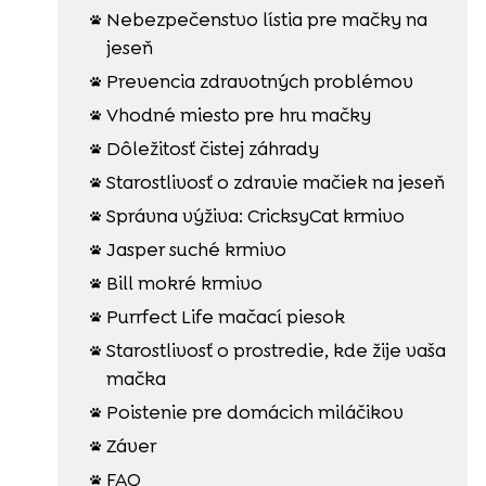
Nebezpečenstvo lístia pre mačky na

jeseň
Prevencia zdravotných problémov

Vhodné miesto pre hru mačky

Dôležitosť čistej záhrady

Starostlivosť o zdravie mačiek na jeseň

Správna výživa: CricksyCat krmivo

Jasper suché krmivo

Bill mokré krmivo

Purrfect Life mačací piesok

Starostlivosť o prostredie, kde žije vaša

mačka
Poistenie pre domácich miláčikov

Záver

FAQ
