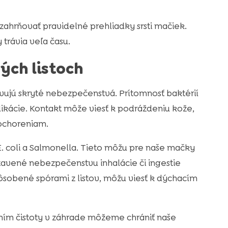
ahrňovať pravidelné prehliadky srsti mačiek.
y trávia veľa času.
ých listoch
vujú skryté nebezpečenstvá. Prítomnosť baktérií
ácie. Kontakt môže viesť k podráždeniu kože,
ochoreniam.
E. coli a Salmonella. Tieto môžu pre naše mačky
tavené nebezpečenstvu inhalácie či ingestie
pôsobené spórami z listov, môžu viesť k dýchacím
ním čistoty v záhrade môžeme chrániť naše