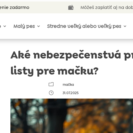
enie zadarmo
Môžeš zaplatiť aj na do

o
Malý pes
Stredne veľký alebo veľký pes
Aké nebezpečenstvá p
listy pre mačku?
m
mačka
}
31.07.2025