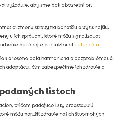
si vyžaduje, aby sme boli obozretní pri
ňať aj zmenu stravy na bohatšiu a výživnejšiu.
ny v ich správaní, ktoré môžu signalizovať
i svrbenie neváhajte kontaktovať
veterinára
.
iek a jesene bola harmonická a bezproblémová.
h adaptáciu, čím zabezpečíme ich zdravie a
padaných listoch
čiek, pričom padajúce listy predstavujú
toré môžu narušiť zdravie našich štvornohých