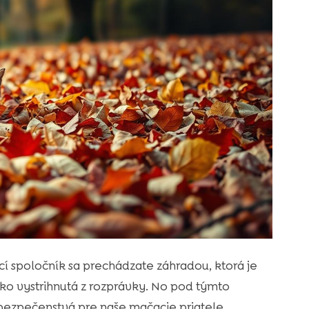
cí spoločník sa prechádzate záhradou, ktorá je
ako vystrihnutá z rozprávky. No pod týmto
ezpečenstvá pre naše mačacie priatele.