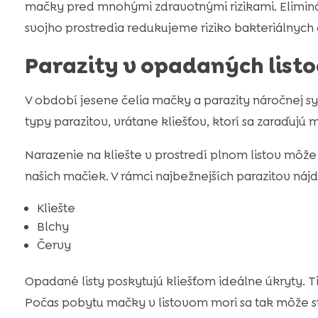
mačky pred mnohými zdravotnými rizikami. Eliminá
svojho prostredia redukujeme riziko bakteriálnych 
Parazity v opadaných listo
V období jesene čelia mačky a parazity náročnej 
typy parazitov, vrátane kliešťov, ktorí sa zaraďujú
Narazenie na kliešte v prostredí plnom listov môže
našich mačiek. V rámci najbežnejších parazitov ná
Kliešte
Blchy
Červy
Opadané listy poskytujú kliešťom ideálne úkryty. Ti
Počas pobytu mačky v listovom mori sa tak môže st