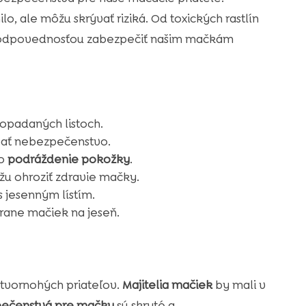
o, ale môžu skrývať riziká. Od toxických rastlín
u zodpovednosťou zabezpečiť našim mačkám
opadaných listoch.
vať nebezpečenstvo.
bo
podráždenie pokožky
.
žu ohroziť zdravie mačky.
 jesenným lístím.
rane mačiek na jeseň.
 štvornohých priateľov.
Majitelia mačiek
by mali v
ečenstvá pre mačky
sú skryté a