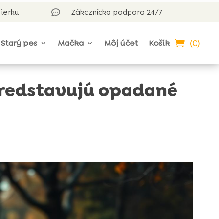
bierku
Zákaznícka podpora 24/7

(0)
Starý pes
Mačka
Môj účet
Košík
redstavujú opadané