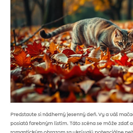
Predstavte si nádherný jesenný deň. Vy a váš mača
posiatá farebným lístím. Táto scéna se môže zdať 
romantickým obrazom sa ukrývajú potenciálne neb