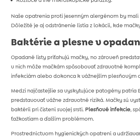
Roztoče a iné mikroskopické parazity.
Naše opatrenia proti jesenným alergénom by mali z
Dôležité je aj odstránenie lístia z lokácií, kde mačk
Baktérie a plesne v opadan
Opadané listy priťahujú mačky, no zároveň predsta
v nich môže mačkám spôsobovať zdravotné komplik
infekciám alebo dokonca k vážnejším plesňovým 
Medzi najčastejšie sa vyskytujúce patogény patria 
predstavovať vážne zdravotné riziká. Mačky sú vys
baktérií pri čistení svojej srsti.
Plesňové infekcie
, s
ťažkostiam a ďalším problémom.
Prostredníctvom hygienických opatrení a udržiava