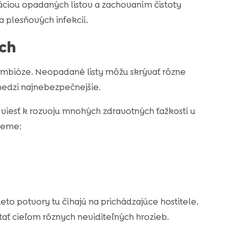
ciou opadaných listov a zachovaním čistoty
a plesňových infekcií.
ch
symbióze. Neopadané listy môžu skrývať rôzne
 medzi najnebezpečnejšie.
 viesť k rozvoju mnohých zdravotných ťažkostí u
jdeme:
eto potvory tu číhajú na prichádzajúce hostitele.
ať cieľom rôznych neviditeľných hrozieb.