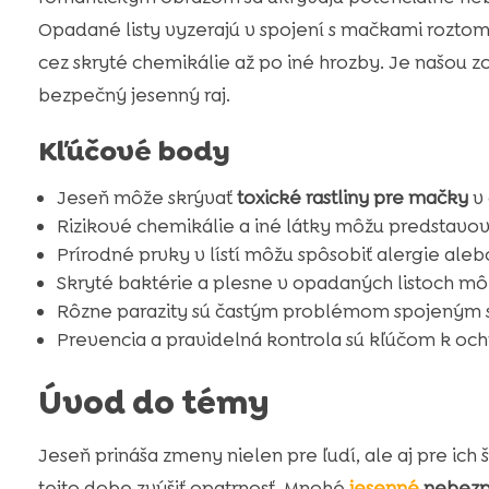
Opadané listy vyzerajú v spojení s mačkami roztomil
cez skryté chemikálie až po iné hrozby. Je našo
bezpečný jesenný raj.
Kľúčové body
Jeseň môže skrývať
toxické rastliny pre mačky
v 
Rizikové chemikálie a iné látky môžu predstavo
Prírodné prvky v lístí môžu spôsobiť alergie ale
Skryté baktérie a plesne v opadaných listoch mô
Rôzne parazity sú častým problémom spojeným s
Prevencia a pravidelná kontrola sú kľúčom k och
Úvod do témy
Jeseň prináša zmeny nielen pre ľudí, ale aj pre ich
tejto dobe zvýšiť opatrnosť. Mnohé
jesenné
nebezp