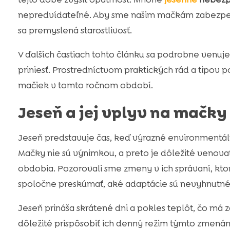
nepredvídateľné. Aby sme našim mačkám zabezpeč
sa premyslená starostlivosť.
V ďalších častiach tohto článku sa podrobne ven
priniesť. Prostredníctvom praktických rád a tipov
mačiek v tomto ročnom období.
Jeseň a jej vplyv na mačky
Jeseň predstavuje čas, keď výrazné environmentá
Mačky nie sú výnimkou, a preto je dôležité venov
obdobia. Pozorovali sme zmeny v ich správaní, kto
spoločne preskúmať, aké adaptácie sú nevyhnutné
Jeseň prináša skrátené dni a pokles teplôt, čo má z
dôležité prispôsobiť ich denný režim týmto zmenám