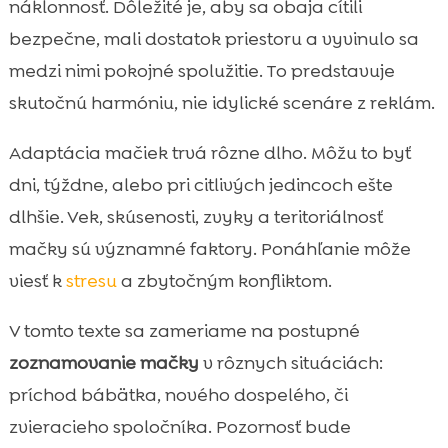
náklonnosť. Dôležité je, aby sa obaja cítili
Keď pribudne ďalšie zviera: mačka a pes,

bezpečne, mali dostatok priestoru a vyvinulo sa
mačka a mačka
medzi nimi pokojné spolužitie. To predstavuje
Teritórium a zdroje: misky, škrabadlá,

pelechy a mačacia toaleta
skutočnú harmóniu, nie idylické scenáre z reklám.
Rutina a obohatenie prostredia: aby sa

Adaptácia mačiek trvá rôzne dlho. Môžu to byť
mačka cítila doma
dni, týždne, alebo pri citlivých jedincoch ešte
Strava ako opora pri adaptácii: prečo je

dôležitá stabilita a kvalita
dlhšie. Vek, skúsenosti, zvyky a teritoriálnosť
Mačacia toaleta a čistota: menej stresu
mačky sú významné faktory. Ponáhľanie môže

vďaka správnym návykom
viesť k
stresu
a zbytočným konfliktom.
Najčastejšie problémy a ako ich riešime

jemne a efektívne
V tomto texte sa zameriame na postupné
Kedy vyhľadať odborníka: veterinár alebo
zoznamovanie mačky
v rôznych situáciách:

behaviorista
príchod bábätka, nového dospelého, či
Dlhodobé spolunažívanie: ako udržíme

zvieracieho spoločníka. Pozornosť bude
harmonický domov