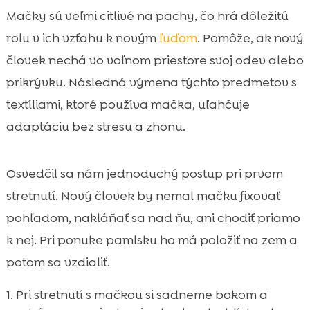
Mačky sú veľmi citlivé na pachy, čo hrá dôležitú
rolu v ich vzťahu k novým
ľuďom
. Pomôže, ak nový
človek nechá vo voľnom priestore svoj odev alebo
prikrývku. Následná výmena týchto predmetov s
textíliami, ktoré používa mačka, uľahčuje
adaptáciu bez stresu a zhonu.
Osvedčil sa nám jednoduchý postup pri prvom
stretnutí. Nový človek by nemal mačku fixovať
pohľadom, nakláňať sa nad ňu, ani chodiť priamo
k nej. Pri ponuke pamlsku ho má položiť na zem a
potom sa vzdialiť.
Pri stretnutí s mačkou si sadneme bokom a