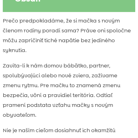
Kto je „nový člen rodiny“ a prečo to mačka
Prečo predpokladáme, že si mačka s novým

rieši inak než my
členom rodiny poradí sama? Práve oni spoločne
Ako sa pripraviť ešte pred príchodom

môžu zapríčiniť tiché napätie bez jediného
nového člena
syknutia.
Prvé dni po príchode: správny štart bez

nátlaku
Zavíta-li k nám domov bábätko, partner,
Komunikácia a reč tela mačky: signály,

spolubývajúci alebo nové zviera, zažívame
ktoré sa oplatí čítať
zmenu rytmu. Pre mačku to znamená zmenu
vzťah mačky s novým členom rodiny: ako

bezpečia, vôní a pravidiel teritória. Odtiaľ
ho budujeme krok za krokom
pramení podstata vzťahu mačky s novým
Zoznamovanie s bábätkom: vône, zvuky a

obyvateľom.
bezpečnosť
Keď do domácnosti pribudne nový dospelý

Nie je naším cieľom dosiahnuť ich okamžitú
človek