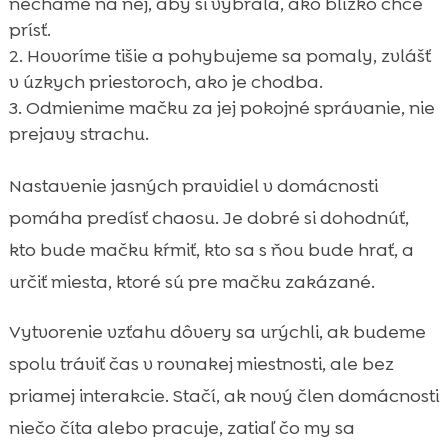
necháme na nej, aby si vybrala, ako blízko chce
prísť.
Hovoríme tišie a pohybujeme sa pomaly, zvlášť
v úzkych priestoroch, ako je chodba.
Odmienime mačku za jej pokojné správanie, nie
prejavy strachu.
Nastavenie jasných pravidiel v domácnosti
pomáha predísť chaosu. Je dobré si dohodnúť,
kto bude mačku kŕmiť, kto sa s ňou bude hrať, a
určiť miesta, ktoré sú pre mačku zakázané.
Vytvorenie vzťahu dôvery sa urýchli, ak budeme
spolu tráviť čas v rovnakej miestnosti, ale bez
priamej interakcie. Stačí, ak nový člen domácnosti
niečo číta alebo pracuje, zatiaľ čo my sa