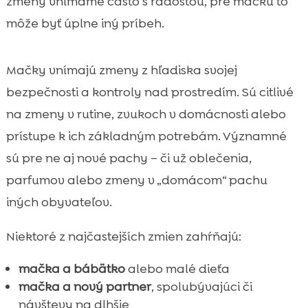
zmeny vnímame často s radosťou, pre mačku to
môže byť úplne iný príbeh.
Mačky vnímajú zmeny z hľadiska svojej
bezpečnosti a kontroly nad prostredím. Sú citlivé
na zmeny v rutine, zvukoch v domácnosti alebo
prístupe k ich základným potrebám. Významné
sú pre ne aj nové pachy – či už oblečenia,
parfumov alebo zmeny v „domácom“ pachu
iných obyvateľov.
Niektoré z najčastejších zmien zahŕňajú:
mačka a bábätko
alebo malé dieťa
mačka a nový partner
, spolubývajúci či
návštevy na dlhšie