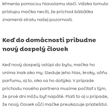
kŕmenia pomocou hlavolamu stačí. Vďaka tomuto
prístupu mačka necíti, že príchod bábätka
znamená stratu našej pozornosti.
Keď do domácnosti pribudne
nový dospelý človek
Keď nový dospelý vstúpi do bytu, mačka ho
vníma inak ako my. Sleduje jeho hlas, kroky, vôňu
parfumu, aj to, ako sa ho dotýka. V prípade
príchodu nového partnera musíme počítať s tým,
že prvé dni môžu byť napäté. Platí to aj v prípade,
že nový človek vůči mačke preukazuje priateľství.