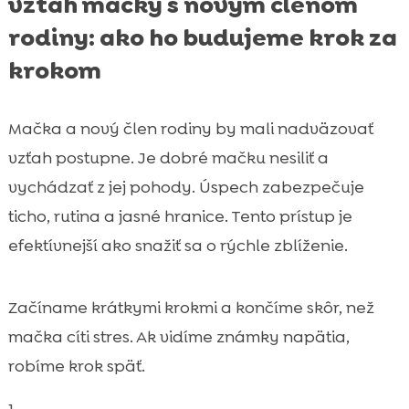
vzťah mačky s novým členom
rodiny: ako ho budujeme krok za
krokom
Mačka a nový člen rodiny by mali nadväzovať
vzťah postupne. Je dobré mačku nesiliť a
vychádzať z jej pohody. Úspech zabezpečuje
ticho, rutina a jasné hranice. Tento prístup je
efektívnejší ako snažiť sa o rýchle zblíženie.
Začíname krátkymi krokmi a končíme skôr, než
mačka cíti stres. Ak vidíme známky napätia,
robíme krok späť.