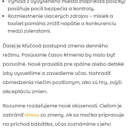
Výhľad z vyvýšeného miesta (napríklad poličky)
posilňuje pocit bezpečia a kontroly.
Rozmiestnenie viacerých zdrojov – misiek a
toaliet pomáha znížiť napätie a konkurenciu
medzi zvieratami.
Ďalej je kľúčová postupná zmena denného
režimu. Posúvanie časov kŕmenia by malo byť
pozvoľné. Nové pravidlá pre spálne alebo detské
izby vysvetlíme a zavedieme včas. Nahradiť
obmedzenia niečím pozitívnym, ako sú hry, zvýši
akceptáciu zmien.
Rozumne rozdeľujeme nové skúsenosti. Cieľom je
zabrániť
stresu
zo zmeny. Ak sa mačka pripravuje
na príchod bábätka, včas zoznámime s jeho