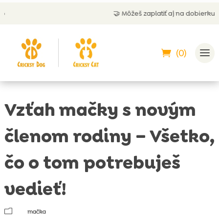
🤝 Môžeš zaplatiť aj na dobierku
(0)
Vzťah mačky s novým
členom rodiny – Všetko,
čo o tom potrebuješ
vedieť!
m
mačka