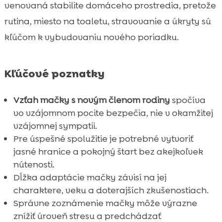
venovaná stabilite domáceho prostredia, pretože
Záver

rutina, miesto na toaletu, stravovanie a úkryty sú
FAQ

kľúčom k vybudovaniu nového poriadku.
Kľúčové poznatky
Vzťah mačky s novým členom rodiny
spočíva
vo vzájomnom pocite bezpečia, nie v okamžitej
vzájomnej sympatii.
Pre úspešné spolužitie je potrebné vytvoriť
jasné hranice a pokojný štart bez akejkoľvek
nútenosti.
Dĺžka adaptácie mačky závisí na jej
charaktere, veku a doterajších zkušenostiach.
Správne zoznámenie mačky môže výrazne
znížiť úroveň stresu a predchádzať