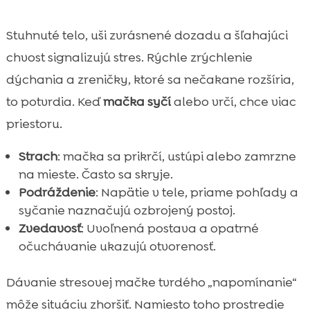
Stuhnuté telo, uši zvrásnené dozadu a šľahajúci
chvost signalizujú stres. Rýchle zrýchlenie
dýchania a zreničky, ktoré sa nečakane rozšíria,
to potvrdia. Keď
mačka syčí
alebo vrčí, chce viac
priestoru.
Strach
: mačka sa prikrčí, ustúpi alebo zamrzne
na mieste. Často sa skryje.
Podráždenie
: Napätie v tele, priame pohľady a
syčanie naznačujú ozbrojený postoj.
Zvedavosť
: Uvoľnená postava a opatrné
očuchávanie ukazujú otvorenosť.
Dávanie stresovej mačke tvrdého „napomínanie“
môže situáciu zhoršiť. Namiesto toho prostredie