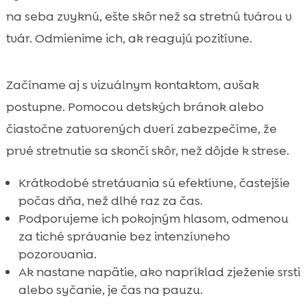
na seba zvyknú, ešte skôr než sa stretnú tvárou v
tvár. Odmienime ich, ak reagujú pozitívne.
Začíname aj s vizuálnym kontaktom, avšak
postupne. Pomocou detských bránok alebo
čiastočne zatvorených dverí zabezpečíme, že
prvé stretnutie sa skončí skôr, než dôjde k strese.
Krátkodobé stretávania sú efektívne, častejšie
počas dňa, než dlhé raz za čas.
Podporujeme ich pokojným hlasom, odmenou
za tiché správanie bez intenzívneho
pozorovania.
Ak nastane napätie, ako napríklad zježenie srsti
alebo syčanie, je čas na pauzu.