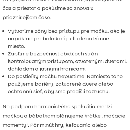
čas a priestor a pokúsime sa znova v
priaznivejšom čase.
Vytvoríme zóny bez prístupu pre mačku, ako je
napríklad prebaľovací pult alebo kŕmne
miesto.
Zaistíme bezpečnosť obidvoch strán
kontrolovaným prístupom, otvorenými dverami,
dohľadom a jasnými hranicami.
Do postieľky mačku nepustíme. Namiesto toho
použijeme bariéry, zatvorené dvere alebo
ochrannú sieť, aby sme predišli rozruchu.
Na podporu harmonického spolužitia medzi
mačkou a bábätkom plánujeme krátke „mačacie
momenty“. Pár minút hry, kefovania alebo