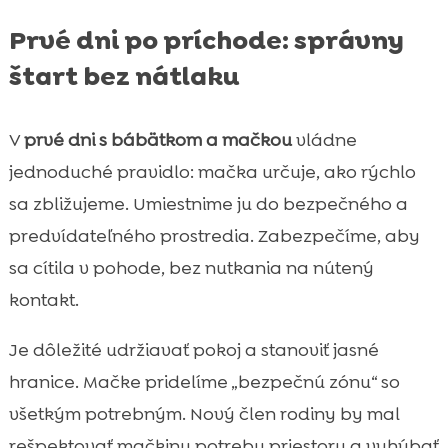
Prvé dni po príchode: správny
štart bez nátlaku
V
prvé dni s bábätkom a mačkou
vládne
jednoduché pravidlo: mačka určuje, ako rýchlo
sa zbližujeme. Umiestnime ju do bezpečného a
predvídateľného prostredia. Zabezpečíme, aby
sa cítila v pohode, bez nutkania na nútený
kontakt.
Je dôležité udržiavať pokoj a stanoviť jasné
hranice. Mačke pridelíme „bezpečnú zónu“ so
všetkým potrebným. Nový člen rodiny by mal
rešpektovať mačkinu potrebu priestoru a vyhýbať