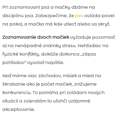
Pri zoznamovaní psa a mačky dbáme na
disciplinu psa. Zabezpečíme, že
pes
ovláda povel
na pokoj, a mačka má kde utiecť alebo sa skryť.
Zoznamovanie dvoch mačiek
vyžaduje pozornosť
aj na nenápadné známky stresu. Nehľadiac na
fyzické konflikty, dokáže dokonca „zápas
pohľadov“ vyvolať napätie.
Keď máme viac záchodov, misiek a miest na
škrabanie ako je počet mačiek, znižujeme
konkurenciu. To pomáha pri zvládaní nových
situácií a zvieratám to uľahčí vzájomné
akceptovanie.