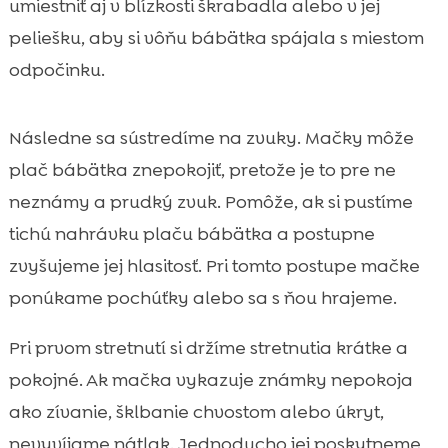
umiestniť aj v blízkosti škrabadla alebo v jej
peliešku, aby si vôňu bábätka spájala s miestom
odpočinku.
Následne sa sústredíme na zvuky. Mačky môže
plač bábätka znepokojiť, pretože je to pre ne
neznámy a prudký zvuk. Pomôže, ak si pustíme
tichú nahrávku plaču bábätka a postupne
zvyšujeme jej hlasitosť. Pri tomto postupe mačke
ponúkame pochúťky alebo sa s ňou hrajeme.
Pri prvom stretnutí si držíme stretnutia krátke a
pokojné. Ak mačka vykazuje známky nepokoja
ako zívanie, šklbanie chvostom alebo úkryt,
nevyvíjame nátlak. Jednoducho jej poskytneme