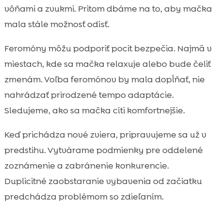
vôňami a zvukmi. Pritom dbáme na to, aby mačka
mala stále možnosť odísť.
Feromóny môžu podporiť pocit bezpečia. Najmä v
miestach, kde sa mačka relaxuje alebo bude čeliť
zmenám. Voľba feromónov by mala dopĺňať, nie
nahrádzať prirodzené tempo adaptácie.
Sledujeme, ako sa mačka cíti komfortnejšie.
Keď prichádza nové zviera, pripravujeme sa už v
predstihu. Vytvárame podmienky pre oddelené
zoznámenie a zabránenie konkurencie.
Duplicitné zaobstaranie vybavenia od začiatku
predchádza problémom so zdieľaním.