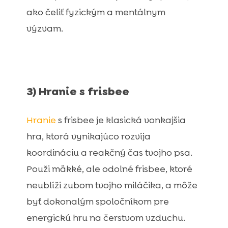
ako čeliť fyzickým a mentálnym
výzvam.
3) Hranie s frisbee
Hranie
s frisbee je klasická vonkajšia
hra, ktorá vynikajúco rozvíja
koordináciu a reakčný čas tvojho psa.
Použi mäkké, ale odolné frisbee, ktoré
neublíži zubom tvojho miláčika, a môže
byť dokonalým spoločníkom pre
energickú hru na čerstvom vzduchu.