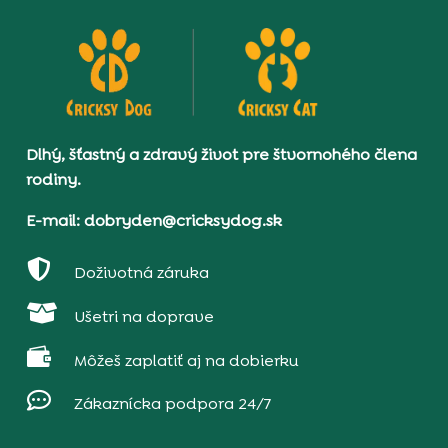
Dlhý, šťastný a zdravý život pre štvornohého člena
rodiny.
E-mail: dobryden@cricksydog.sk

Doživotná záruka

Ušetri na doprave

Môžeš zaplatiť aj na dobierku

Zákaznícka podpora 24/7