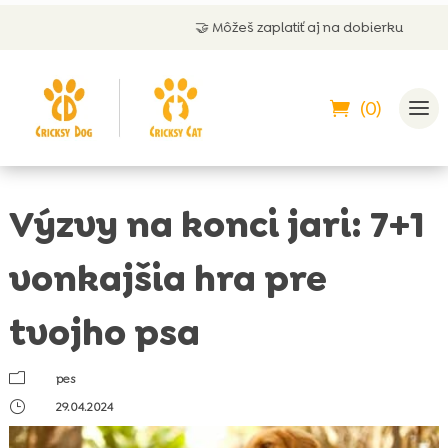
🤝 Môžeš zaplatiť aj na dobierku
(0)
Výzvy na konci jari: 7+1
vonkajšia hra pre
tvojho psa
m
pes
}
29.04.2024