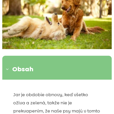
Obsah
3
Tiež by vás mohli zaujímať nasledujúce

články:
Jar je obdobie obnovy, keď všetko
Jarné obdobie zvýšenej aktivity u psov –
ožíva a zelená, takže nie je

prečo sú zrazu energickejšie?
prekvapením, že naše psy majú v tomto