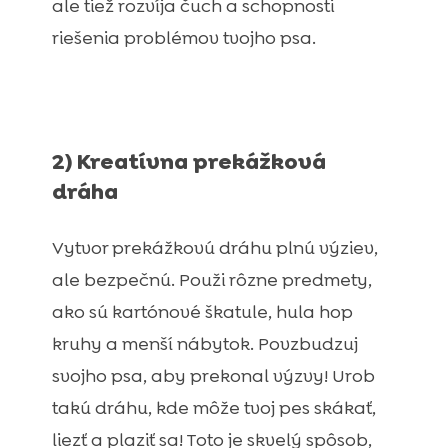
ale tiež rozvíja čuch a schopnosti
riešenia problémov tvojho psa.
2) Kreatívna prekážková
dráha
Vytvor prekážkovú dráhu plnú výziev,
ale bezpečnú. Použi rôzne predmety,
ako sú kartónové škatule, hula hop
kruhy a menší nábytok. Povzbudzuj
svojho psa, aby prekonal výzvy! Urob
takú dráhu, kde môže tvoj pes skákať,
liezť a plaziť sa! Toto je skvelý spôsob,