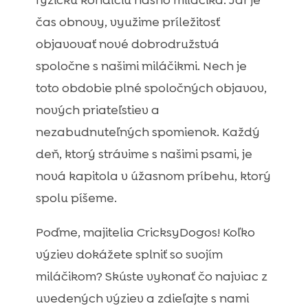
fyzickú kondíciu nášho miláčika. Jar je
čas obnovy, využime príležitosť
objavovať nové dobrodružstvá
spoločne s našimi miláčikmi. Nech je
toto obdobie plné spoločných objavov,
nových priateľstiev a
nezabudnuteľných spomienok. Každý
deň, ktorý strávime s našimi psami, je
nová kapitola v úžasnom príbehu, ktorý
spolu píšeme.
Poďme, majitelia CricksyDogos! Koľko
výziev dokážete splniť so svojím
miláčikom? Skúste vykonať čo najviac z
uvedených výziev a zdieľajte s nami