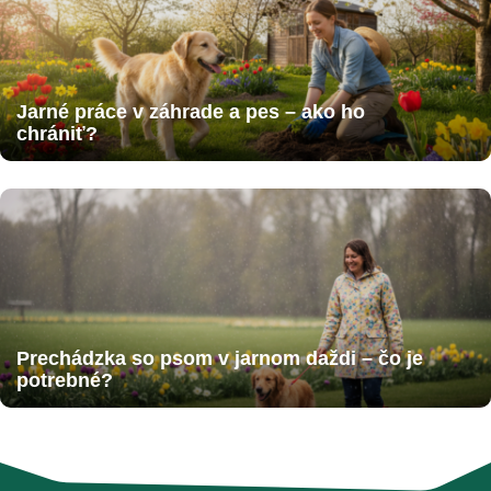
Jarné práce v záhrade a pes – ako ho
chrániť?
Prechádzka so psom v jarnom daždi – čo je
potrebné?