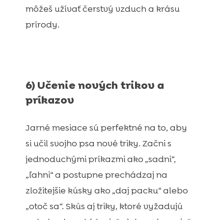
môžeš užívať čerstvý vzduch a krásu
prírody.
6) Učenie nových trikov a
príkazov
Jarné mesiace sú perfektné na to, aby
si učil svojho psa nové triky. Začni s
jednoduchými príkazmi ako „sadni“,
„ľahni“ a postupne prechádzaj na
zložitejšie kúsky ako „daj packu“ alebo
„otoč sa“. Skús aj triky, ktoré vyžadujú