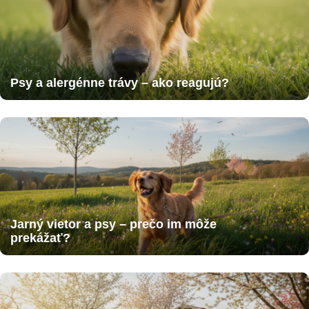
Psy a alergénne trávy – ako reagujú?
Jarný vietor a psy – prečo im môže
prekážať?