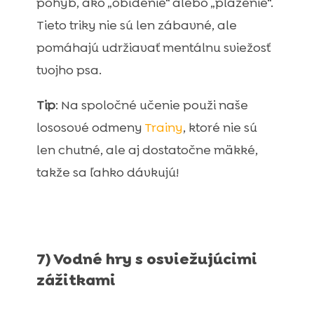
pohyb, ako „obídenie“ alebo „plazenie“.
Tieto triky nie sú len zábavné, ale
pomáhajú udržiavať mentálnu sviežosť
tvojho psa.
Tip
: Na spoločné učenie použi naše
lososové odmeny
Trainy
, ktoré nie sú
len chutné, ale aj dostatočne mäkké,
takže sa ľahko dávkujú!
7) Vodné hry s osviežujúcimi
zážitkami