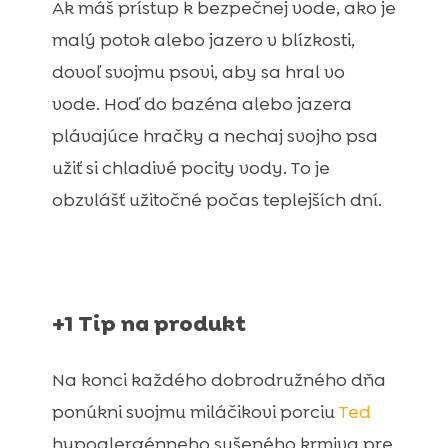
Ak máš prístup k bezpečnej vode, ako je
malý potok alebo jazero v blízkosti,
dovoľ svojmu psovi, aby sa hral vo
vode. Hoď do bazéna alebo jazera
plávajúce hračky a nechaj svojho psa
užiť si chladivé pocity vody. To je
obzvlášť užitočné počas teplejších dní.
+1 Tip na produkt
Na konci každého dobrodružného dňa
ponúkni svojmu miláčikovi porciu
Ted
hypoalergénneho sušeného krmiva pre