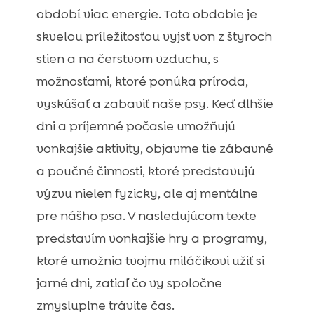
Prečo pes na jar neje tak ako v zime?

období viac energie. Toto obdobie je
Psy a alergénne trávy – ako reagujú?

skvelou príležitosťou vyjsť von z štyroch
stien a na čerstvom vzduchu, s
možnosťami, ktoré ponúka príroda,
vyskúšať a zabaviť naše psy. Keď dlhšie
dni a príjemné počasie umožňujú
vonkajšie aktivity, objavme tie zábavné
a poučné činnosti, ktoré predstavujú
výzvu nielen fyzicky, ale aj mentálne
pre nášho psa. V nasledujúcom texte
predstavím vonkajšie hry a programy,
ktoré umožnia tvojmu miláčikovi užiť si
jarné dni, zatiaľ čo vy spoločne
zmysluplne trávite čas.