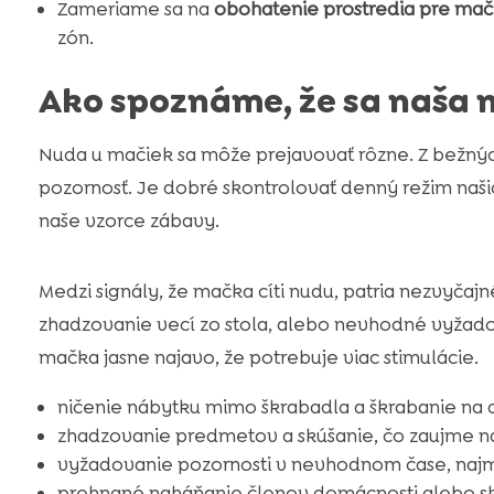
Zameriame sa na
obohatenie prostredia pre ma
zón.
Ako spoznáme, že sa naša 
Nuda u mačiek sa môže prejavovať rôzne. Z bežných 
pozornosť. Je dobré skontrolovať denný režim našich
naše vzorce zábavy.
Medzi signály, že mačka cíti nudu, patria nezvyčaj
zhadzovanie vecí zo stola, alebo nevhodné vyžad
mačka jasne najavo, že potrebuje viac stimulácie.
ničenie nábytku mimo škrabadla a škrabanie na
zhadzovanie predmetov a skúšanie, čo zaujme n
vyžadovanie pozornosti v nevhodnom čase, naj
prehnané naháňanie členov domácnosti alebo s