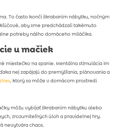
sama. To často končí škrabaním nábytku, nočným
kľúčové, aby sme predchádzali takémuto
ntálne potreby nášho domáceho miláčika.
cie u mačiek
é miestečko na spanie. Mentálna stimulácia im
ďaka nej zapájajú do premýšľania, plánovania a
stres
, ktorý sa môže v domácom prostredí
mačky môžu vybíjať škrabaním nábytku alebo
h, zrozumiteľných úloh a pravidelnej hry.
rá nevytvára chaos.