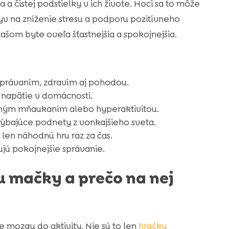
a čistej podstielky v ich živote. Hoci sa to môže
yv na zníženie stresu a podporu pozitívneho
šom byte oveľa šťastnejšia a spokojnejšia.
 správaním, zdravím aj pohodou.
 napätie v domácnosti.
asným mňaukaním alebo hyperaktivitou.
hýbajúce podnety z vonkajšieho sveta.
len náhodnú hru raz za čas.
jú pokojnejšie správanie.
u mačky a prečo na nej
mozgu do aktivity. Nie sú to len
hračky