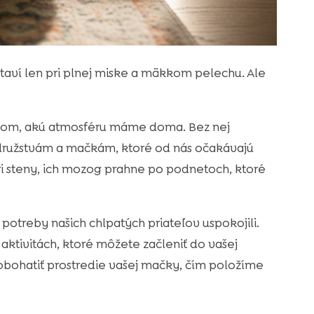
taví len pri plnej miske a mäkkom pelechu. Ale
v tom, akú atmosféru máme doma. Bez nej
ružstvám a mačkám, ktoré od nás očakávajú
i steny, ich mozog prahne po podnetoch, ktoré
potreby našich chlpatých priateľov uspokojili.
ktivitách, ktoré môžete začleniť do vašej
bohatiť prostredie vašej mačky, čím položíme