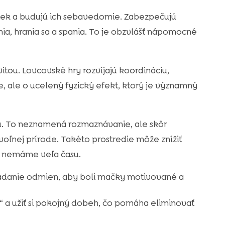
iek a budujú ich sebavedomie. Zabezpečujú
ia, hrania sa a spania. To je obzvlášť nápomocné
vitou. Lovcovské hry rozvíjajú koordináciu,
e, ale o ucelený fyzický efekt, ktorý je významný
hu. To neznamená rozmaznávanie, ale skôr
voľnej prírode. Takéto prostredie môže znížiť
u nemáme veľa času.
adanie odmien, aby boli mačky motivované a
“ a užiť si pokojný dobeh, čo pomáha eliminovať