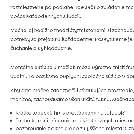
rozmiestnené po podlahe. Ide skôr o zvládanie mal
počas každodenných situácií.
Mačka, aj keď žije medzi štyrmi stenami, si zachová
potreby sa prejavujú každodenne. Poskytujeme jej
čuchanie a vyhľadávanie.
Mentálna aktivita u mačiek môže výrazne znížiť frus
uvoľní. To pozitívne ovplyvní spoločné súžitie v do
Aby sme mačke zabezpečili stimulujúce prostredi
meníme, zachovávame však určitú rutinu. Mačka sa 
krátke lovecké hry s prestávkami na „úlovok“
čuchové mini-hľadanie maškŕt v rôznych miesta
pozorovanie z okna alebo z vyššieho miesta v iz