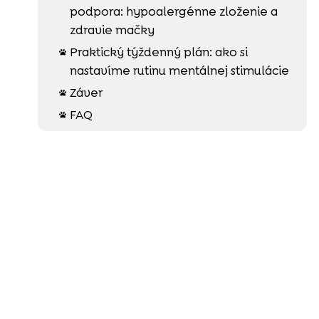
podpora: hypoalergénne zloženie a
zdravie mačky
Praktický týždenný plán: ako si

nastavíme rutinu mentálnej stimulácie
Záver

FAQ
