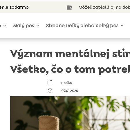
enie zadarmo
Môžeš zaplatiť aj na do

o
Malý pes
Stredne veľký alebo veľký pes
Význam mentálnej sti
Všetko, čo o tom potre
m
mačka
}
09.01.2026