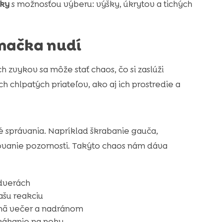
čky
s možnosťou výberu: výšky, úkrytov a tichých
mačka nudí
zvykov sa môže stať chaos, čo si zaslúži
 chlpatých priateľov, ako aj ich prostredie a
né správania. Napríklad škrabanie gauča,
ovanie pozornosti. Takýto chaos nám dáva
 dverách
ašu reakciu
mä večer a nadránom
kákanie na nohy