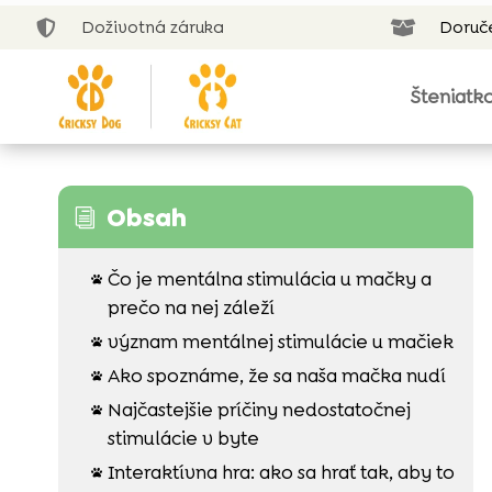
Doživotná záruka
Doruč


Šteniatk
Obsah
i
Čo je mentálna stimulácia u mačky a

prečo na nej záleží
význam mentálnej stimulácie u mačiek

Ako spoznáme, že sa naša mačka nudí

Najčastejšie príčiny nedostatočnej

stimulácie v byte
Interaktívna hra: ako sa hrať tak, aby to
