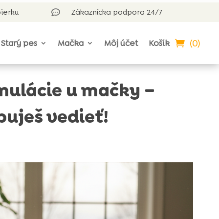
bierku
Zákaznícka podpora 24/7

(0)
Starý pes
Mačka
Môj účet
Košík
mulácie u mačky –
buješ vedieť!