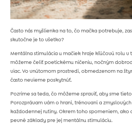
Často nás myšlienka na to, čo mačka potrebuje, zas
skutočne je to všetko?
Mentálna stimulácia u mačiek hraje kľúčovú rolu 
môžeme čeliť poetickému ničeniu, nočným dobrod
viac. Vo vnútornom prostredí, obmedzenom na štyr
často nevieme poskytnúť.
Pozrime sa teda, čo môžeme spraviť, aby sme tieto 
Porozprávam vám o hraní, trénovaní a zmyslových a
každodennej rutiny. Okrem toho spomeniem, ako o
pevné základy pre jej mentálnu stimuláciu.