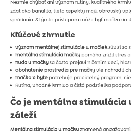
Nesmie chýbať ani význam rutiny, kvalitného krmiva 
zdať ako banalita, tieto aspekty majú obrovský vpl
správania. S týmto prístupom môže byť mačka vo va
Kľúčové zhrnutie
význam mentálnej stimulácie u mačiek
súvisí so
mentálna stimulácia mačky
pomáha znížiť stres a
nuda u mačky
sa často prejaví ničením vecí, hl
obohatenie prostredia pre mačky
vie nahradiť c
mačka v byte
potrebuje pravidelný program, nie 
Rutina, vhodné krmivo a čistá podstielka podporu
Čo je mentálna stimulácia 
záleží
Mentálna stimulácia u mačky
znamená angažovanie 