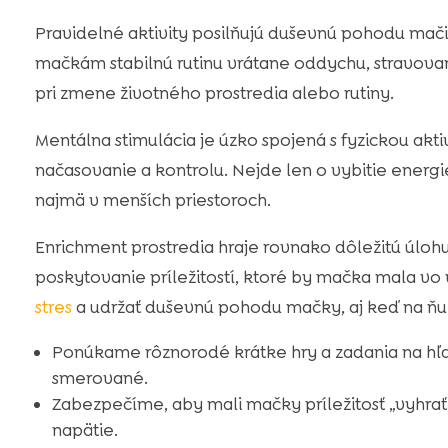
Pravidelné aktivity posilňujú duševnú pohodu mač
mačkám stabilnú rutinu vrátane oddychu, stravovan
pri zmene životného prostredia alebo rutiny.
Mentálna stimulácia je úzko spojená s fyzickou akti
načasovanie a kontrolu. Nejde len o vybitie energi
najmä v menších priestoroch.
Enrichment prostredia hraje rovnako dôležitú úlo
poskytovanie príležitostí, ktoré by mačka mala vo 
stres
a udržať duševnú pohodu mačky, aj keď na ň
Ponúkame rôznorodé krátke hry a zadania na hľ
smerované.
Zabezpečíme, aby mali mačky príležitosť „vyhrať
napätie.