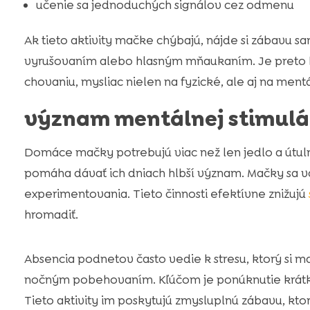
učenie sa jednoduchých signálov cez odmenu
Ak tieto aktivity mačke chýbajú, nájde si zábavu 
vyrušovaním alebo hlasným mňaukaním. Je preto 
chovaniu, mysliac nielen na fyzické, ale aj na me
význam mentálnej stimulá
Domáce mačky potrebujú viac než len jedlo a útuln
pomáha dávať ich dniach hlbší význam. Mačky sa v
experimentovania. Tieto činnosti efektívne znižujú
hromadiť.
Absencia podnetov často vedie k stresu, ktorý si 
nočným pobehovaním. Kľúčom je ponúknutie krátkyc
Tieto aktivity im poskytujú zmysluplnú zábavu, kto