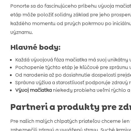
Ponorte sa do fascinujúceho príbehu vývoja mačiat
etáp môže položiť solídny základ pre jeho prosper
každého momentu od prvých pokrmov po iniciálnu n
významu.
Hlavné body:
Každá vývojová fáza mačiatka má svoj unikátny
Pochopenie týchto etáp je kľúčové pre správnu
Od narodenia až po dosiahnutie dospelosti pre
Správna výživa a starostlivosť podporuje zdravý r
Vývoj mačiatka
niekedy probieha veľmi rýchlo a 
Partneri a produkty pre z
Pre našich malých chlpatých priateľov chceme len t
zabezpečili zdravú a vyváženú stravu. Suché krmi