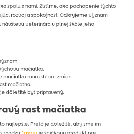
ka spolu s nami. Zistíme, ako pochopenie týchto
ujúci rozvoj a spokojnosť. Odkryjeme význam
ávštevu veterinára v plnej škále jeho
 význam.
 výchovu mačiatka.
jde mačiatko množstvom zmien.
ast mačiatka.
je dôležité byť pripravený.
dravý rast mačiatka
o najlepšie. Preto je dôležité, aby sme im
vo značky
Jasper
je špičkový produkt pre