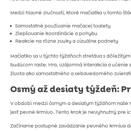
Medzi hlavné zručnosti, ktoré mačiatka v tomto štádi
Samostatné používanie mačacej toalety
Zlepšovanie koordinácie a pohybu
Reakcie na rôzne zvuky a vizuálne podnety
Mačiatko sa v týchto týždňoch stretáva s dôležitý
budúcom raste. Hra, vzájomná interakcia a učenie 
života ako samostatného a sebavedomého zvierať
Osmý až desiaty týždeň: P
V období medzi ôsmym a desiatym týždňom naše m
jesť pevné krmivo. Tento krok je nevyhnutný pre ic
Začíname postupné zavádzanie pevného krmiva do