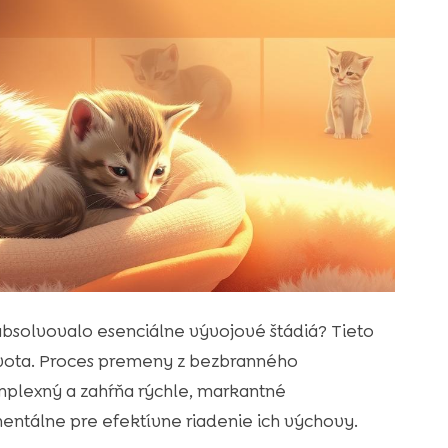
absolvovalo esenciálne vývojové štádiá? Tieto
ivota. Proces premeny z bezbranného
plexný a zahŕňa rýchle, markantné
mentálne pre efektívne riadenie ich výchovy.