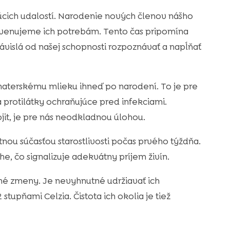
úcich udalostí. Narodenie nových členov nášho
venujeme ich potrebám. Tento čas pripomína
e závislá od našej schopnosti rozpoznávať a napĺňať
materskému mlieku ihneď po narodení. To je pre
 protilátky ochraňujúce pred infekciami.
t, je pre nás neodkladnou úlohou.
nou súčasťou starostlivosti počas prvého týždňa.
e, čo signalizuje adekvátny príjem živín.
né zmeny. Je nevyhnutné udržiavať ich
tupňami Celzia. Čistota ich okolia je tiež