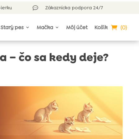
bierku
Zákaznícka podpora 24/7

(0)
Starý pes
Mačka
Môj účet
Košík
 – čo sa kedy deje?