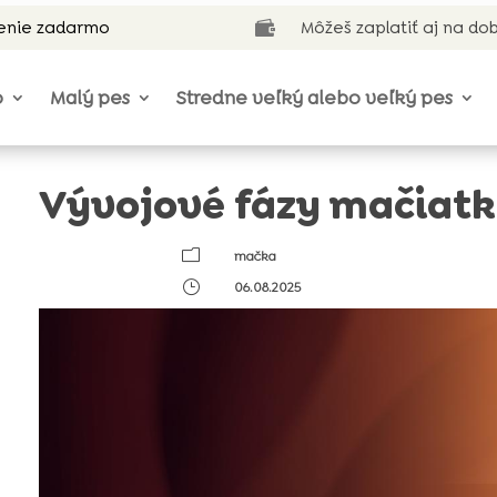
enie zadarmo
Môžeš zaplatiť aj na do

o
Malý pes
Stredne veľký alebo veľký pes
Vývojové fázy mačiatka
m
mačka
}
06.08.2025