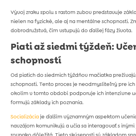
Vývoj zraku spolu s rastom zubov predstavuje zákla
nielen na fyzické, ale aj na mentálne schopnosti. 
dobrodružstvá, čím vstupujú do ďalšej fázy života.
Piati až siedmi týždeň: Uč
schopností
Od piatich do siedmich týždňov mačiatka prežívajú 
schopnosti. Tento proces je neodmysliteľný pre ich b
okolím v tomto období podporuje ich intenzívne uče
formujú základy ich poznania.
Socializácia
je ďalším významným aspektom učenia.
navzájom komunikujú a učia sa interagovať s inými 
rovnako dôležitá. Tieto skúsenosti sú základom s