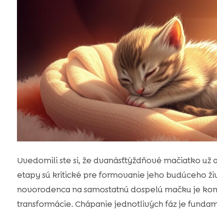
Uvedomili ste si, že dvanásťtýždňové mačiatko už 
etapy sú kritické pre formovanie jeho budúceho ž
novorodenca na samostatnú dospelú mačku je kom
transformácie. Chápanie jednotlivých fáz je funda