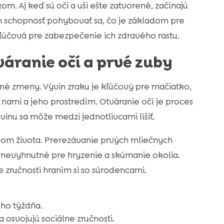
m. Aj keď sú oči a uši ešte zatvorené, začínajú
ch schopnosť pohybovať sa, čo je základom pre
kľúčová pre zabezpečenie ich zdravého rastu.
váranie očí a prvé zuby
ačné zmeny. Vývin zraku je kľúčový pre mačiatko,
nami a jeho prostredím. Otváranie očí je proces
ývinu sa môže medzi jednotlivcami líšiť.
ňom života. Prerezávanie prvých mliečnych
 nevyhnutné pre hryzenie a skúmanie okolia.
 zručnosti hraním si so súrodencami.
eho týždňa.
 osvojujú sociálne zručnosti.