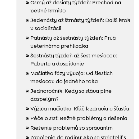
Osmý až desiaty týždeň: Prechod na

pevné krmivo
Jedenásty až štrnásty týždeň: Další krok

v socializácii
Patnásty až šestnásty týždeň: Prvá

veterinárna prehliadka
Šestnásty týždeň až šesť mesiacov:

Puberta a dospívanie
Mačiatko fázy vývoja: Od šiestich

mesiacov do jedného roka
Jednoročník: Kedy sa stáva plne

dospelým?
Výživa mačiatka: Kľúč k zdraviu a šťastiu

Péče o srsť: Bežné problémy a riešenia

Riešenie problémů so správaním

Zapojenie do rodiny: Ako sa spriateliť s
