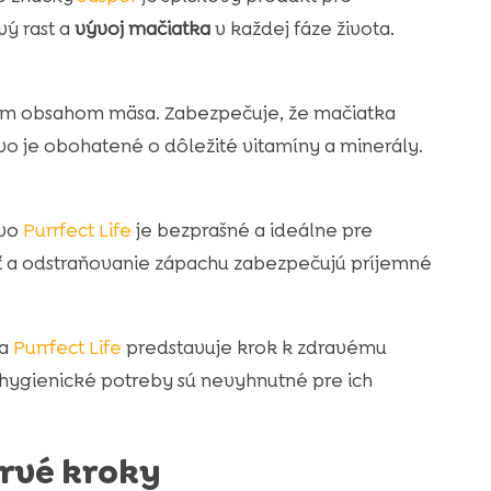
vý rast a
vývoj mačiatka
v každej fáze života.
ým obsahom mäsa. Zabezpečuje, že mačiatka
ivo je obohatené o dôležité vitamíny a minerály.
ivo
Purrfect Life
je bezprašné a ideálne pre
sť a odstraňovanie zápachu zabezpečujú príjemné
a
Purrfect Life
predstavuje krok k zdravému
 hygienické potreby sú nevyhnutné pre ich
prvé kroky