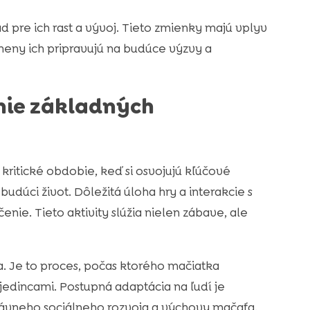
d pre ich rast a vývoj. Tieto zmienky majú vplyv
Zmeny ich pripravujú na budúce výzvy a
enie základných
kritické obdobie, keď si osvojujú kľúčové
udúci život. Dôležitá úloha hry a interakcie s
nie. Tieto aktivity slúžia nielen zábave, ale
 Je to proces, počas ktorého mačiatka
jedincami. Postupná adaptácia na ľudí je
právneho sociálneho rozvoja a výchovy mačaťa.