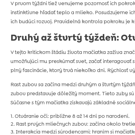
V prvom týždni tiež venujeme pozornosť ich pokroko
instinktívne hľadať teplo a mlieko. Posudzujeme i
ich budúci rozvoj. Pravidelná kontrola pokroku je 
Druhý až štvrtý týždeň: Ot
V tejto kritickom štádiu života mačiatka zažíva zn
umožňujúci mu preskúmať svet, začať interagovať s 
plný fascinácie, ktorý trvá niekoľko dní. Rýchlosť v
Rast zubov sa začína medzi druhým a štvrtým týžd
zubov predstavuje dôležitý moment. Tieto zuby sú
Súčasne s tým mačiatka získavajú základné sociálne
Otváranie očí: približne 8 až 14 dní po narodení.
Rast prvých mliečnych zubov: začína okolo treti
Interakcia medzi súrodencami: hraním si mačiatka