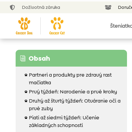
Doživotná záruka
Doruč


Šteniatk
Obsah
i
Partneri a produkty pre zdravý rast

mačiatka
Prvý týždeň: Narodenie a prvé kroky

Druhý až štvrtý týždeň: Otváranie očí a

prvé zuby
Piati až siedmi týždeň: Učenie

základných schopností