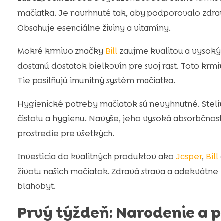
mačiatka. Je navrhnuté tak, aby podporovalo zdra
Obsahuje esenciálne živiny a vitamíny.
Mokré krmivo značky
Bill
zaujme kvalitou a vysok
dostanú dostatok bielkovín pre svoj rast. Toto krm
Tie posilňujú imunitný systém mačiatka.
Hygienické potreby mačiatok sú nevyhnutné. Stel
čistotu a hygienu. Navyše, jeho vysoká absorbčno
prostredie pre všetkých.
Investícia do kvalitných produktov ako
Jasper
,
Bill
životu našich mačiatok. Zdravá strava a adekvátne
blahobyt.
Prvý týždeň: Narodenie a 