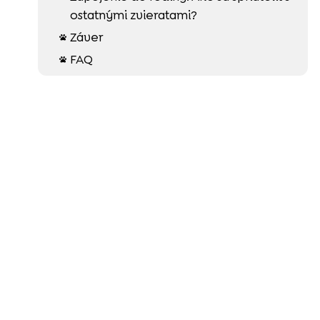
ostatnými zvieratami?
Záver

FAQ
