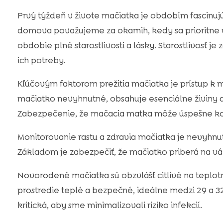
Prvý týždeň v živote mačiatka je obdobím fascinuj
domova považujeme za okamih, kedy sa prioritne 
obdobie plné starostlivosti a lásky. Starostlivosť j
ich potreby.
Kľúčovým faktorom prežitia mačiatka je prístup k 
mačiatko nevyhnutné, obsahuje esenciálne živiny a
Zabezpečenie, že mačacia matka môže úspešne koji
Monitorovanie rastu a zdravia mačiatka je nevyhnut
Základom je zabezpečiť, že mačiatko priberá na váh
Novorodené mačiatka sú obzvlášť citlivé na teplot
prostredie teplé a bezpečné, ideálne medzi 29 a 32 s
kritická, aby sme minimalizovali riziko infekcií.