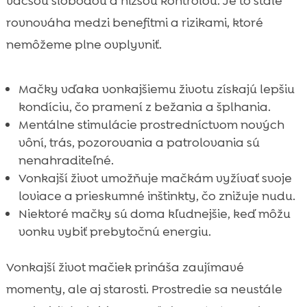
väčšou slobodou a nižšou kontrolou. Je to stále
rovnováha medzi benefitmi a rizikami, ktoré
nemôžeme plne ovplyvniť.
Mačky vďaka vonkajšiemu životu získajú lepšiu
kondíciu, čo pramení z bežania a šplhania.
Mentálne stimulácie prostredníctvom nových
vôní, trás, pozorovania a patrolovania sú
nenahraditeľné.
Vonkajší život umožňuje mačkám vyžívať svoje
loviace a prieskumné inštinkty, čo znižuje nudu.
Niektoré mačky sú doma kľudnejšie, keď môžu
vonku vybiť prebytočnú energiu.
Vonkajší život mačiek prináša zaujímavé
momenty, ale aj starosti. Prostredie sa neustále