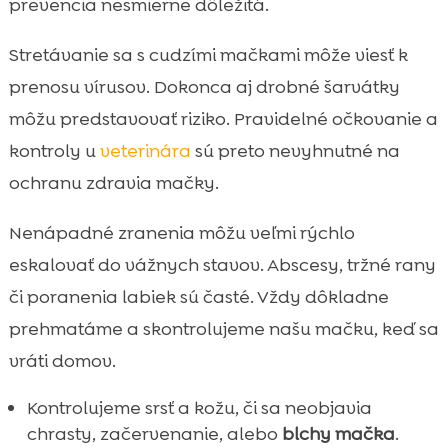
prevencia nesmierne dôležitá.
Stretávanie sa s cudzími mačkami môže viesť k
prenosu vírusov. Dokonca aj drobné šarvátky
môžu predstavovať riziko. Pravidelné očkovanie a
kontroly u
veterinára
sú preto nevyhnutné na
ochranu zdravia mačky.
Nenápadné zranenia môžu veľmi rýchlo
eskalovať do vážnych stavov. Abscesy, tržné rany
či poranenia labiek sú časté. Vždy dôkladne
prehmatáme a skontrolujeme našu mačku, keď sa
vráti domov.
Kontrolujeme srsť a kožu, či sa neobjavia
chrasty, začervenanie, alebo
blchy mačka
.