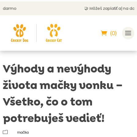
🤝 Môžeš zaplatiť aj na dobierku
(0)
Výhody a nevýhody
života mačky vonku –
Všetko, čo o tom
potrebuješ vedieť!
m
mačka