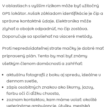
V oblastiach s vyšším rizikom môže byť užitočný
GPS lokátor. Avšak základom identifikácie je čip a
správne kontaktné údaje. Elektronika môže
zlyhať a obojok odpadnúť, no čip zostáva.
Doporučuje sa spoliehať na viaceré metódy.
Proti nepredvídateľnej strate mačky je dobré mať
pripravený plán. Tento by mal byť známy
všetkým členom domácnosti a zahŕňať:
aktuálnu fotografii z boku aj spredu, ideálne v
dennom svetle,
zápis osobitných znakov ako škvrny, jazvy,
farbu očí či dĺžku chvosta,
zoznam kontaktov, kam máme volať: okolité
veterinárne ambulancie, útulky, mestská