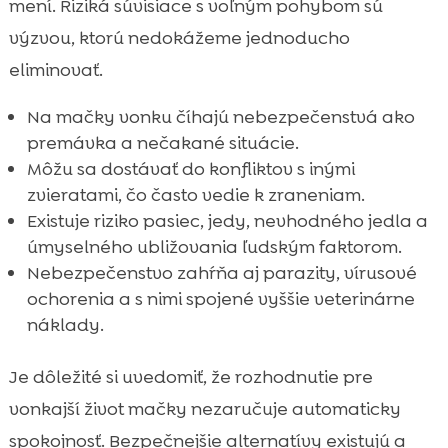
mení. Riziká súvisiace s voľným pohybom sú
výzvou, ktorú nedokážeme jednoducho
eliminovať.
Na mačky vonku číhajú nebezpečenstvá ako
premávka a nečakané situácie.
Môžu sa dostávať do konfliktov s inými
zvieratami, čo často vedie k zraneniam.
Existuje riziko pasiec, jedy, nevhodného jedla a
úmyselného ubližovania ľudským faktorom.
Nebezpečenstvo zahŕňa aj parazity, vírusové
ochorenia a s nimi spojené vyššie veterinárne
náklady.
Je dôležité si uvedomiť, že rozhodnutie pre
vonkajší život mačky nezaručuje automaticky
spokojnosť. Bezpečnejšie alternatívy existujú a