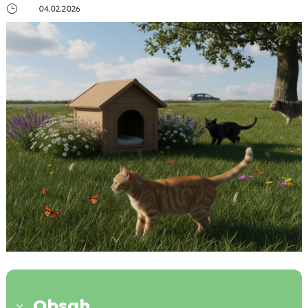
}
04.02.2026
Obsah
3