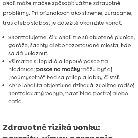
okolí môže mačke spôsobiť vážne zdravotné
problémy. Pri príznakoch ako slinenie, zvracanie,
tras alebo slabosť je dôležité okamžite konať.
Skontrolujeme, či v okolí nie sú otvorené pivnice,
garáže, šachty alebo rozostavané miesta, kde
sa dá uviaznuť.
Všímame si lepidlá a lepové pasce na
hlodavce;
pasce na mačky
môžu byť aj
„neúmyselné“, keď sa prilepia labky či srsť.
Ak je lokalita objektívne riziková, zvolíme radšej
kontrolovaný pohyb, napríklad postroj alebo
catio.
Zdravotné riziká vonku: