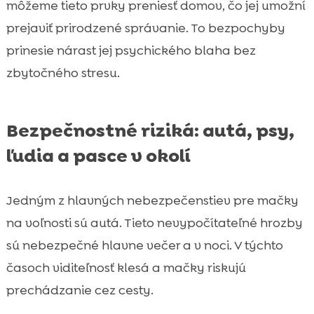
môžeme tieto prvky preniesť domov, čo jej umožní
prejaviť prirodzené správanie. To bezpochyby
prinesie nárast jej psychického blaha bez
zbytočného stresu.
Bezpečnostné riziká: autá, psy,
ľudia a pasce v okolí
Jedným z hlavných nebezpečenstiev pre mačky
na voľnosti sú autá. Tieto nevypočítateľné hrozby
sú nebezpečné hlavne večer a v noci. V týchto
časoch viditeľnosť klesá a mačky riskujú
prechádzanie cez cesty.