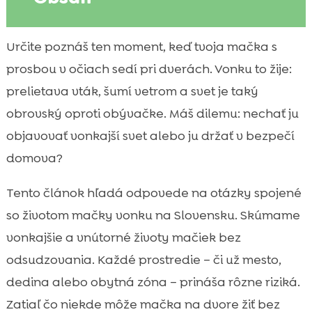
Pre koho je život mačky vonku vhodný a
Určite poznáš ten moment, keď tvoja mačka s

kedy radšej nie
prosbou v očiach sedí pri dverách. Vonku to žije:
výhody a nevýhody života mačky vonku

prelietava vták, šumí vetrom a svet je taký
Prirodzené správanie a psychická pohoda

obrovský oproti obývačke. Máš dilemu: nechať ju
vonkajšej mačky
objavovať vonkajší svet alebo ju držať v bezpečí
Bezpečnostné riziká: autá, psy, ľudia a

domova?
pasce v okolí
Zdravotné riziká vonku: parazity, vírusy a

Tento článok hľadá odpovede na otázky spojené
zranenia
so životom mačky vonku na Slovensku. Skúmame
Počasie na Slovensku a sezónne výzvy pre

vonkajšie a vnútorné životy mačiek bez
mačku vonku
odsudzovania. Každé prostredie – či už mesto,
Vplyv na prírodu a okolie: vtáky, drobné

dedina alebo obytná zóna – prináša rôzne riziká.
zvieratá a susedské vzťahy
Zatiaľ čo niekde môže mačka na dvore žiť bez
Právne a praktické povinnosti: čip,
