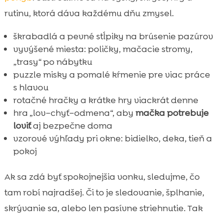
rutinu, ktorá dáva každému dňu zmysel.
škrabadlá a pevné stĺpiky na brúsenie pazúrov
vyvýšené miesta: poličky, mačacie stromy,
„trasy“ po nábytku
puzzle misky a pomalé kŕmenie pre viac práce
s hlavou
rotačné hračky a krátke hry viackrát denne
hra „lov–chyť–odmena“, aby
mačka potrebuje
loviť
aj bezpečne doma
vzorové výhľady pri okne: bidielko, deka, tieň a
pokoj
Ak sa zdá byť spokojnejšia vonku, sledujme, čo
tam robí najradšej. Či to je sledovanie, šplhanie,
skrývanie sa, alebo len pasívne striehnutie. Tak