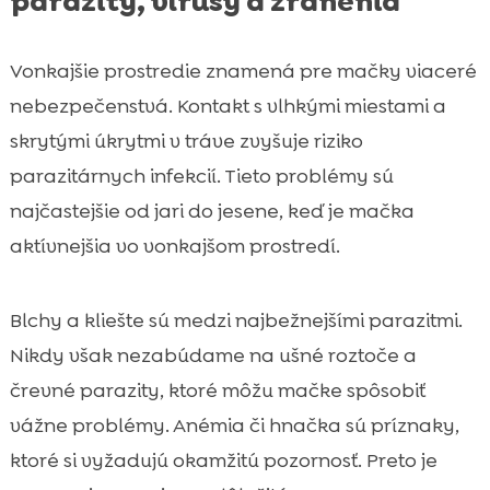
parazity, vírusy a zranenia
Vonkajšie prostredie znamená pre mačky viaceré
nebezpečenstvá. Kontakt s vlhkými miestami a
skrytými úkrytmi v tráve zvyšuje riziko
parazitárnych infekcií. Tieto problémy sú
najčastejšie od jari do jesene, keď je mačka
aktívnejšia vo vonkajšom prostredí.
Blchy a kliešte sú medzi najbežnejšími parazitmi.
Nikdy však nezabúdame na ušné roztoče a
črevné parazity, ktoré môžu mačke spôsobiť
vážne problémy. Anémia či hnačka sú príznaky,
ktoré si vyžadujú okamžitú pozornosť. Preto je