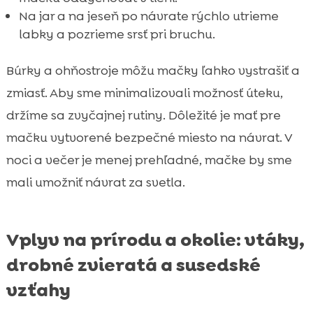
Na jar a na jeseň po návrate rýchlo utrieme
labky a pozrieme srsť pri bruchu.
Búrky a ohňostroje môžu mačky ľahko vystrašiť a
zmiasť. Aby sme minimalizovali možnosť úteku,
držíme sa zvyčajnej rutiny. Dôležité je mať pre
mačku vytvorené bezpečné miesto na návrat. V
noci a večer je menej prehľadné, mačke by sme
mali umožniť návrat za svetla.
Vplyv na prírodu a okolie: vtáky,
drobné zvieratá a susedské
vzťahy