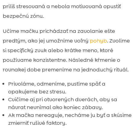
príliš stresovaná a nebola motivovaná opustiť
bezpečnú zónu.
Učíme mačku prichádzať na zavolanie ešte
predtým, ako jej umožníme voľný
pohyb
. Zvolíme
si specifický zvuk alebo krátke meno, ktoré
používame konzistentne. Následné kŕmenie o
rovnakej dobe premeníme na jednoduchý rituál.
Privoláme, odmeníme, pustíme späť a
opakujeme bez stresu.
Cvičíme aj pri otvorených dverách, aby sa
návrat nevnímal ako koniec zábavy.
Ak mačka nereaguje, necháme ju byť a skúsime
zmierniť rušivé faktory.