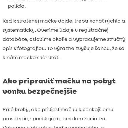
polícia.
Keď k stratenej mačke dojde, treba konať rýchlo a
systematicky. Overíme údaje v registračnej
databáze, oslovíme okolie a vypracujeme stručný
opis s fotografiou. To výrazne zvyšuje šancu, že sa
k nám mačka skôr vráti.
Ako pripraviť mačku na pobyt
vonku bezpečnejšie
Prvé kroky, ako priviesť mačku k vonkajšiemu
prostrediu, spočívajú v pomalom začiatku.
Vyberieme obdobie, keď je vonku ticho, a