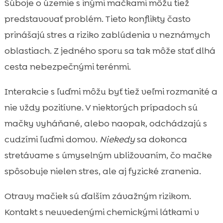
Súboje o územie s inými mačkami môžu tiež
predstavovať problém. Tieto konflikty často
prinášajú stres a riziko zablúdenia v neznámych
oblastiach. Z jedného sporu sa tak môže stať dlhá
cesta nebezpečnými terénmi.
Interakcie s ľuďmi môžu byť tiež veľmi rozmanité a
nie vždy pozitívne. V niektorých prípadoch sú
mačky vyháňané, alebo naopak, odchádzajú s
cudzími ľuďmi domov.
Niekedy
sa dokonca
stretávame s úmyselným ubližovaním, čo mačke
spôsobuje nielen stres, ale aj fyzické zranenia.
Otravy mačiek sú ďalším závažným rizikom.
Kontakt s neuvedenými chemickými látkami v