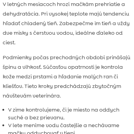
V letných mesiacoch hrozí mačkám prehriatie a
dehydratácia. Pri vysokej teplote majú tendenciu
hľadať chladený tieň. Zabezpečme im tieň a vždy
dve misky s čerstvou vodou, ideálne ďaleko od
ciest.
Podmienky počas prechodných období prinášajú
špinu a vlhkosť. Súčasťou opatrnosti je kontrola
kože medzi prstami a hľadanie malých ran či
kliešťov. Tieto kroky predchádzajú zbytočným
návštevám veterinára.
V zime kontrolujeme, či je miesto na oddych
suché a bez prievanu.
V lete meníme vodu častejšie a nechávame
mačku oddychovať v tieni.