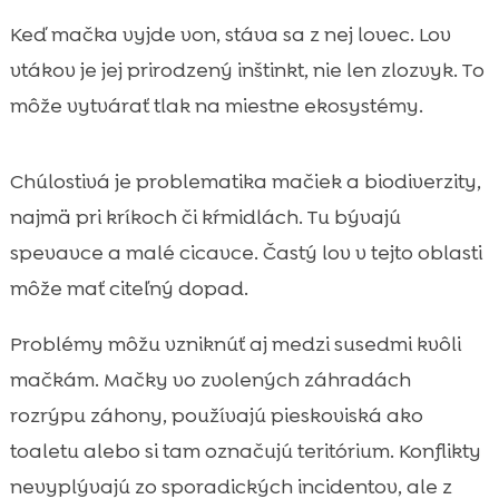
Keď mačka vyjde von, stáva sa z nej lovec. Lov
vtákov je jej prirodzený inštinkt, nie len zlozvyk. To
môže vytvárať tlak na miestne ekosystémy.
Chúlostivá je problematika mačiek a biodiverzity,
najmä pri kríkoch či kŕmidlách. Tu bývajú
spevavce a malé cicavce. Častý lov v tejto oblasti
môže mať citeľný dopad.
Problémy môžu vzniknúť aj medzi susedmi kvôli
mačkám. Mačky vo zvolených záhradách
rozrýpu záhony, používajú pieskoviská ako
toaletu alebo si tam označujú teritórium. Konflikty
nevyplývajú zo sporadických incidentov, ale z