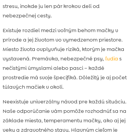
registrácia a identifikácia
stresu, inokde ju len pár krokov delí od
Ako pripraviť mačku na pobyt vonku
nebezpečnej cesty.

bezpečnejšie
Existuje rozdiel medzi voľným behom mačky v
Alternatívy k voľnému pohybu:

zabezpečený dvor, catio a venčenie na
prírode a jej životom vo vymedzenom priestore.
postroji
Miesto života ovplyvňuje riziká, ktorým je mačka
Kŕmenie vonkajšej mačky: energia,

vystavená. Premávka, nebezpečné psy,
ľudia
s
hydratácia a rutiny
nečistými úmyslami alebo pasci – každé
CricksyCat krmivo pre mačky: praktická

prostredie má svoje špecifiká. Dôležitý je aj počet
voľba pre vonkajšie aj vnútorné mačky
túlavých mačiek v okolí.
Hygiena doma pri mačke, ktorá chodí von:

podstielka, pachy a čistota
Neexistuje univerzálny návod pre každú situáciu.
Ako spoznáme, že našej mačke vonkajší

Naše odporúčanie vám pomôže rozhodnúť sa na
život nesedí
základe miesta, temperamentu mačky, ako aj jej
Záver

veku a zdravotného stavu. Hlavným cieľom je
FAQ
