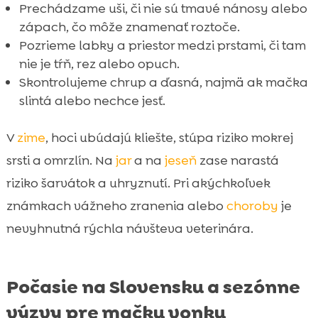
Prechádzame uši, či nie sú tmavé nánosy alebo
zápach, čo môže znamenať roztoče.
Pozrieme labky a priestor medzi prstami, či tam
nie je tŕň, rez alebo opuch.
Skontrolujeme chrup a ďasná, najmä ak mačka
slintá alebo nechce jesť.
V
zime
, hoci ubúdajú kliešte, stúpa riziko mokrej
srsti a omrzlín. Na
jar
a na
jeseň
zase narastá
riziko šarvátok a uhryznutí. Pri akýchkoľvek
známkach vážneho zranenia alebo
choroby
je
nevyhnutná rýchla návšteva veterinára.
Počasie na Slovensku a sezónne
výzvy pre mačku vonku