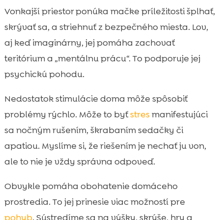
Vonkajší priestor ponúka mačke príležitosti šplhať,
skrývať sa, a striehnuť z bezpečného miesta. Lov,
aj keď imaginárny, jej pomáha zachovať
teritórium a „mentálnu prácu“. To podporuje jej
psychickú pohodu.
Nedostatok stimulácie doma môže spôsobiť
problémy rýchlo. Môže to byť
stres
manifestujúci
sa nočným rušením, škrabaním sedačky či
apatiou. Myslíme si, že riešením je nechať ju von,
ale to nie je vždy správna odpoveď.
Obvykle pomáha obohatenie domáceho
prostredia. To jej prinesie viac možností pre
pohyb
. Sústredíme sa na výšky, skrýše, hry a