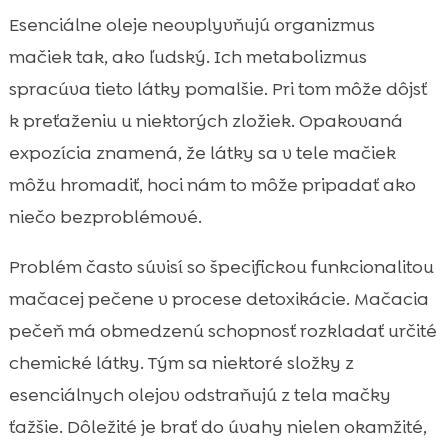
Esenciálne oleje neovplyvňujú organizmus
mačiek tak, ako ľudský. Ich metabolizmus
spracúva tieto látky pomalšie. Pri tom môže dôjsť
k preťaženiu u niektorých zložiek. Opakovaná
expozícia znamená, že látky sa v tele mačiek
môžu hromadiť, hoci nám to môže pripadať ako
niečo bezproblémové.
Problém často súvisí so špecifickou funkcionalitou
mačacej pečene v procese detoxikácie. Mačacia
pečeň má obmedzenú schopnosť rozkladať určité
chemické látky. Tým sa niektoré složky z
esenciálnych olejov odstraňujú z tela mačky
ťažšie. Dôležité je brať do úvahy nielen okamžité,