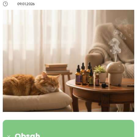
}
09.01.2026
Obsah
3