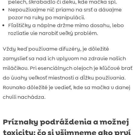
pelech, škrabadlo či deku, kde mačka spí.
Nepoužívajme nič priamo na srsť a dávajme
pozor na ruky po manipulácii.
Fľaštičky a náplne držme mimo dosahu, lebo
rozliatie vie narobiť veľký problém.
Vždy keď používame difuzéry, je dôležité
zamyslieť sa nad ich vplyvom na zdravie našich
miláčikov. Pri esenciálnych olejoch je kľúčové brať
do úvahy veľkosť miestnosti a dĺžku používania.
Rovnako dôležité je vedieť, kde sa mačka v danej
chvíli nachádza.
Príznaky podráždenia a možnej
toxicity: čo si všimneme ako prví