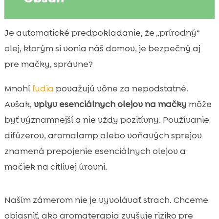
Prečo sú esenciálne oleje pre mačky citlivá
Je automatické predpokladanie, že „prírodný“

téma
olej, ktorým si vonia náš domov, je bezpečný aj
Ako mačky spracúvajú esenciálne oleje a

pre mačky, správne?
prečo je ich metabolizmus špecifický
Spôsoby expozície: inhalácia, kontakt so
Mnohí
ľudia
považujú vône za nepodstatné.

srsťou a náhodné požitie
Avšak,
vplyv esenciálnych olejov na mačky
môže
vplyv esenciálnych olejov na mačky: čo

byť významnejší a nie vždy pozitívny. Používanie
hovorí prax a na čo si dávať pozor
difúzerov, aromalamp alebo voňavých sprejov
Rizikové esenciálne oleje a problematické

znamená prepojenie esenciálnych olejov a
zložky, s ktorými sa stretávame najčastejšie
mačiek na citlivej úrovni.
Bezpečnejší prístup k vôňam doma:

alternatívy bez esenciálnych olejov
Difuzéry, aromalampy a spreje: čo je
Naším zámerom nie je vyvolávať strach. Chceme

najrizikovejšie a prečo
objasniť, ako aromaterapia zvyšuje riziko pre