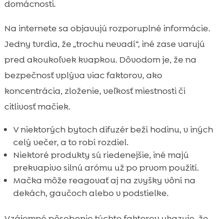
domácnosti.
Na internete sa objavujú rozporuplné informácie.
Jedny tvrdia, že „trochu nevadí“, iné zase varujú
pred akoukoľvek kvapkou. Dôvodom je, že na
bezpečnosť vplýva viac faktorov, ako
koncentrácia, zloženie, veľkosť miestnosti či
citlivosť mačiek.
V niektorých bytoch difuzér beží hodinu, v iných
celý večer, a to robí rozdiel.
Niektoré produkty sú riedenejšie, iné majú
prekvapivo silnú arómu už po prvom použití.
Mačka môže reagovať aj na zvyšky vôní na
dekách, gaučoch alebo v podstielke.
Vzájomné pôsobenie týchto faktorov ukazuje, že