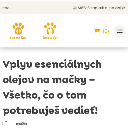
🤝 Môžeš zaplatiť aj na dobierku
(0)
Vplyv esenciálnych
olejov na mačky –
Všetko, čo o tom
potrebuješ vedieť!
m
mačka