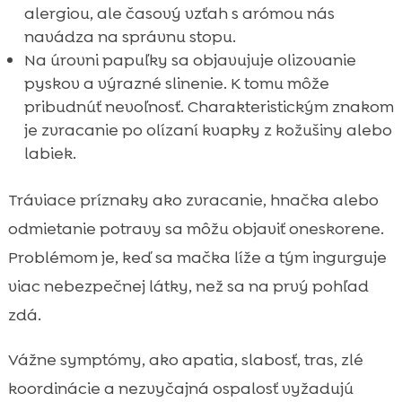
alergiou, ale časový vzťah s arómou nás
navádza na správnu stopu.
Na úrovni papuľky sa objavujuje olizovanie
pyskov a výrazné slinenie. K tomu môže
pribudnúť nevoľnosť. Charakteristickým znakom
je zvracanie po olízaní kvapky z kožušiny alebo
labiek.
Tráviace príznaky ako zvracanie, hnačka alebo
odmietanie potravy sa môžu objaviť oneskorene.
Problémom je, keď sa mačka líže a tým ingurguje
viac nebezpečnej látky, než sa na prvý pohľad
zdá.
Vážne symptómy, ako apatia, slabosť, tras, zlé
koordinácie a nezvyčajná ospalosť vyžadujú