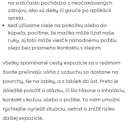
na srsti často pochádza z neočakávaných
zdrojov, ako sú deky či gauče po aplikácii
spreja.
Keď užívame oleje na pokožku alebo do
kúpeľa, pocíťme, že mačka môže lízať naše
ruky. Aj toto môže viesť k náhodnému požitiu
oleja bez priameho kontaktu s olejom.
Všetky spomínané cesty expozície sa v reálnom
živote prelínajú: vôňa z vzduchu sa dostane na
povrchy, tie na labky, a z labiek do úst. Preto je
dôležité položiť si otázku, či šlo hlavne o inhaláciu,
kontakt s kožou, alebo o požitie. To nám umožní
rýchlejšie vyriešiť situáciu, vetrať a znížiť riziko
ďalšej expozície.