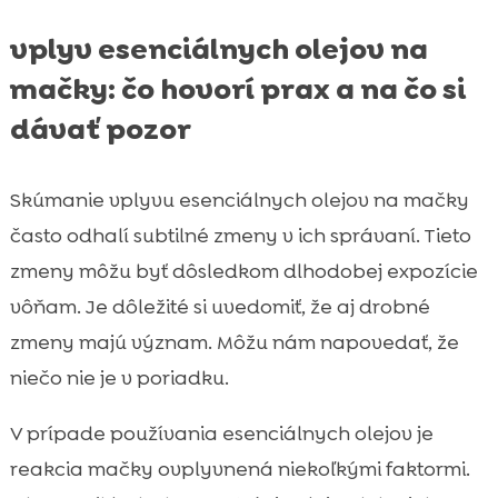
vplyv esenciálnych olejov na
mačky: čo hovorí prax a na čo si
dávať pozor
Skúmanie vplyvu esenciálnych olejov na mačky
často odhalí subtilné zmeny v ich správaní. Tieto
zmeny môžu byť dôsledkom dlhodobej expozície
vôňam. Je dôležité si uvedomiť, že aj drobné
zmeny majú význam. Môžu nám napovedať, že
niečo nie je v poriadku.
V prípade používania esenciálnych olejov je
reakcia mačky ovplyvnená niekoľkými faktormi.