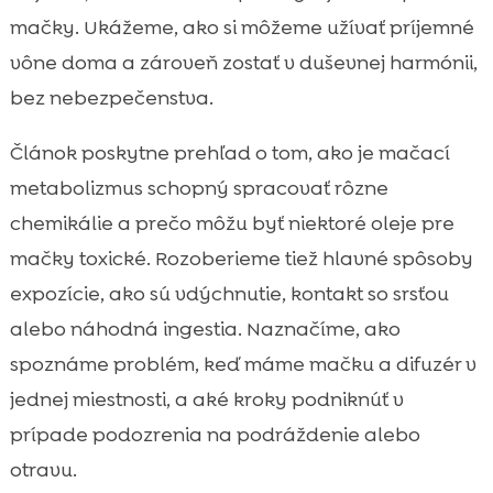
Príznaky podráždenia a možnej toxicity: čo

mačky. Ukážeme, ako si môžeme užívať príjemné
si všimneme ako prví
vône doma a zároveň zostať v duševnej harmónii,
Prvá pomoc doma a kedy okamžite

bez nebezpečenstva.
kontaktovať veterinára
Ako nastaviť domácnosť „cat-friendly“, ak

Článok poskytne prehľad o tom, ako je mačací
máme radi vône a čistotu
metabolizmus schopný spracovať rôzne
Výživa a pohoda mačky ako súčasť

chemikálie a prečo môžu byť niektoré oleje pre
prevencie: CricksyCat, Jasper, Bill a Purrfect
mačky toxické. Rozoberieme tiež hlavné spôsoby
Life
expozície, ako sú vdýchnutie, kontakt so srsťou
Mýty a polopravdy o esenciálnych olejoch

a mačkách, ktoré si u nás často opakujeme
alebo náhodná ingestia. Naznačíme, ako
Záver
spoznáme problém, keď máme mačku a difuzér v

FAQ
jednej miestnosti, a aké kroky podniknúť v

prípade podozrenia na podráždenie alebo
otravu.