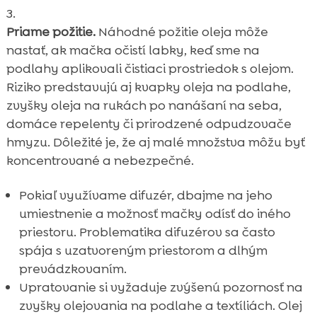
Priame požitie.
Náhodné požitie oleja môže
nastať, ak mačka očistí labky, keď sme na
podlahy aplikovali čistiaci prostriedok s olejom.
Riziko predstavujú aj kvapky oleja na podlahe,
zvyšky oleja na rukách po nanášaní na seba,
domáce repelenty či prirodzené odpudzovače
hmyzu. Dôležité je, že aj malé množstva môžu byť
koncentrované a nebezpečné.
Pokiaľ využívame difuzér, dbajme na jeho
umiestnenie a možnosť mačky odísť do iného
priestoru. Problematika difuzérov sa často
spája s uzatvoreným priestorom a dlhým
prevádzkovaním.
Upratovanie si vyžaduje zvýšenú pozornosť na
zvyšky olejovania na podlahe a textíliách. Olej