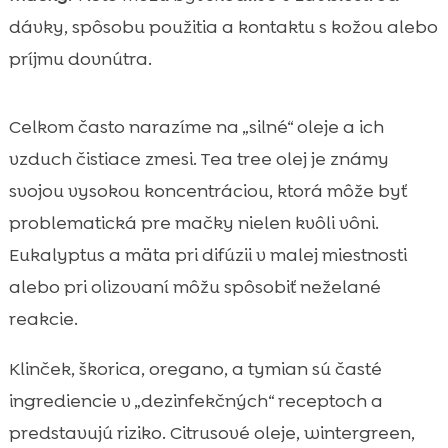
dávky, spôsobu použitia a kontaktu s kožou alebo
príjmu dovnútra.
Celkom často narazíme na „silné“ oleje a ich
vzduch čistiace zmesi. Tea tree olej je známy
svojou vysokou koncentráciou, ktorá môže byť
problematická pre mačky nielen kvôli vôni.
Eukalyptus a mäta pri difúzii v malej miestnosti
alebo pri olizovaní môžu spôsobiť neželané
reakcie.
Klinček, škorica, oregano, a tymian sú časté
ingrediencie v „dezinfekčných“ receptoch a
predstavujú riziko. Citrusové oleje, wintergreen,