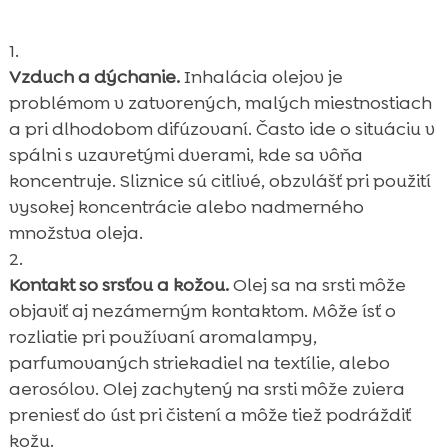
Vzduch a dýchanie.
Inhalácia olejov je
problémom v zatvorených, malých miestnostiach
a pri dlhodobom difúzovaní. Často ide o situáciu v
spálni s uzavretými dverami, kde sa vôňa
koncentruje. Sliznice sú citlivé, obzvlášť pri použití
vysokej koncentrácie alebo nadmerného
množstva oleja.
Kontakt so srsťou a kožou.
Olej sa na srsti môže
objaviť aj nezámerným kontaktom. Môže ísť o
rozliatie pri používaní aromalampy,
parfumovaných striekadiel na textílie, alebo
aerosólov. Olej zachytený na srsti môže zviera
preniesť do úst pri čistení a môže tiež podráždiť
kožu.