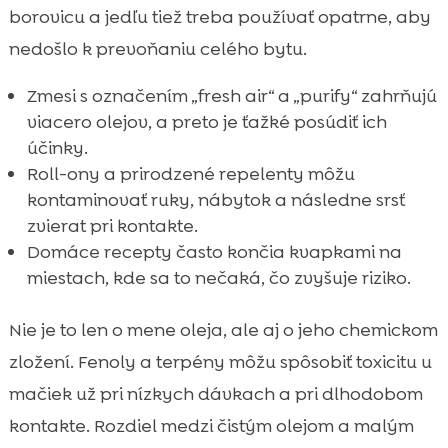
borovicu a jedľu tiež treba používať opatrne, aby
nedošlo k prevoňaniu celého bytu.
Zmesi s označením „fresh air“ a „purify“ zahrňujú
viacero olejov, a preto je ťažké posúdiť ich
účinky.
Roll-ony a prirodzené repelenty môžu
kontaminovať ruky, nábytok a následne srsť
zvierat pri kontakte.
Domáce recepty často končia kvapkami na
miestach, kde sa to nečaká, čo zvyšuje riziko.
Nie je to len o mene oleja, ale aj o jeho chemickom
zložení. Fenoly a terpény môžu spôsobiť toxicitu u
mačiek už pri nízkych dávkach a pri dlhodobom
kontakte. Rozdiel medzi čistým olejom a malým