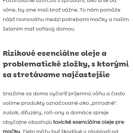
Pozorovanie vzorcov v správaní, ako únik od
vône, by sme mali brať vážne. To nám pomôže
nájsť rovnováhu medzi potrebami mačky a naším
želaním mať voňavý domov.
Rizikové esenciálne oleje a
problematické zložky, s ktorými
sa stretávame najčastejšie
Snažíme sa doma vyčariť príjemnú vôňu a často
volíme produkty označované ako „prírodné“.
Avšak, difuzéry, roll-ony a domáce spreje
obyčajne obsahujú
toxické esenciálne oleje pre
mačky
. Tieto môžu byť škodlivé v závislosti od