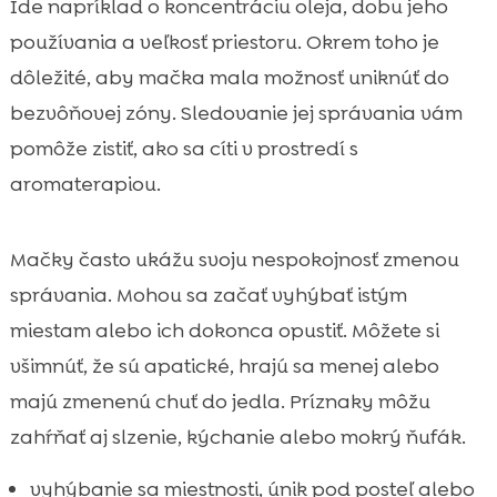
Ide napríklad o koncentráciu oleja, dobu jeho
používania a veľkosť priestoru. Okrem toho je
dôležité, aby mačka mala možnosť uniknúť do
bezvôňovej zóny. Sledovanie jej správania vám
pomôže zistiť, ako sa cíti v prostredí s
aromaterapiou.
Mačky často ukážu svoju nespokojnosť zmenou
správania. Mohou sa začať vyhýbať istým
miestam alebo ich dokonca opustiť. Môžete si
všimnúť, že sú apatické, hrajú sa menej alebo
majú zmenenú chuť do jedla. Príznaky môžu
zahŕňať aj slzenie, kýchanie alebo mokrý ňufák.
vyhýbanie sa miestnosti, únik pod posteľ alebo