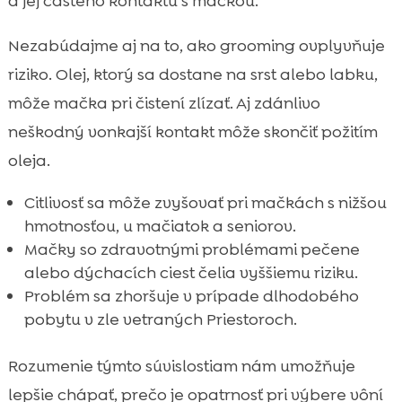
a jej častého kontaktu s mačkou.
Nezabúdajme aj na to, ako grooming ovplyvňuje
riziko. Olej, ktorý sa dostane na srst alebo labku,
môže mačka pri čistení zlízať. Aj zdánlivo
neškodný vonkajší kontakt môže skončiť požitím
oleja.
Citlivosť sa môže zvyšovať pri mačkách s nižšou
hmotnosťou, u mačiatok a seniorov.
Mačky so zdravotnými problémami pečene
alebo dýchacích ciest čelia vyššiemu riziku.
Problém sa zhoršuje v prípade dlhodobého
pobytu v zle vetraných Priestoroch.
Rozumenie týmto súvislostiam nám umožňuje
lepšie chápať, prečo je opatrnosť pri výbere vôní