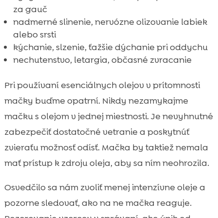
za gauč
nadmerné slinenie, nervózne olizovanie labiek
alebo srsti
kýchanie, slzenie, ťažšie dýchanie pri oddychu
nechutenstvo, letargia, občasné zvracanie
Pri používaní esenciálnych olejov v prítomnosti
mačky buďme opatrní. Nikdy nezamykajme
mačku s olejom v jednej miestnosti. Je nevyhnutné
zabezpečiť dostatočné vetranie a poskytnúť
zvieraťu možnosť odísť. Mačka by taktiež nemala
mať prístup k zdroju oleja, aby sa ním neohrozila.
Osvedčilo sa nám zvoliť menej intenzívne oleje a
pozorne sledovať, ako na ne mačka reaguje.