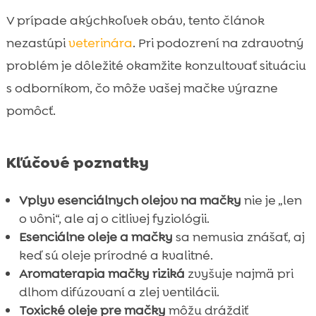
V prípade akýchkoľvek obáv, tento článok
nezastúpi
veterinára
. Pri podozrení na zdravotný
problém je dôležité okamžite konzultovať situáciu
s odborníkom, čo môže vašej mačke výrazne
pomôcť.
Kľúčové poznatky
Vplyv esenciálnych olejov na mačky
nie je „len
o vôni“, ale aj o citlivej fyziológii.
Esenciálne oleje a mačky
sa nemusia znášať, aj
keď sú oleje prírodné a kvalitné.
Aromaterapia mačky riziká
zvyšuje najmä pri
dlhom difúzovaní a zlej ventilácii.
Toxické oleje pre mačky
môžu dráždiť