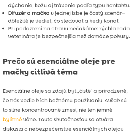
dýchanie, kožu aj trávenie podľa typu kontaktu.
Difuzér a mačka
v jednej izbe je častý scenár—
dôležité je vedieť, čo sledovať a kedy konať.
Pri podozrení na otravu nečakáme: rýchla rada
veterinára je bezpečnejšia než domáce pokusy.
Prečo sú esenciálne oleje pre
mačky citlivá téma
Esenciálne oleje sa zdajú byť „čisté“ a prirodzené,
čo nás vedie k ich bežnému používaniu. Avšak sú
to silne koncentrované zmesi, nie len jemné
bylinné
vône. Touto skutočnosťou sa otvára
diskusia o nebezpečenstve esenciálnych olejov