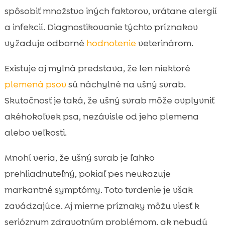
spôsobiť množstvo iných faktorov, vrátane alergií
a infekcií. Diagnostikovanie týchto príznakov
vyžaduje odborné
hodnotenie
veterinárom.
Existuje aj mylná predstava, že len niektoré
plemená psov
sú náchylné na ušný svrab.
Skutočnosť je taká, že ušný svrab môže ovplyvniť
akéhokoľvek psa, nezávisle od jeho plemena
alebo veľkosti.
Mnohí veria, že ušný svrab je ľahko
prehliadnuteľný, pokiaľ pes neukazuje
markantné symptómy. Toto tvrdenie je však
zavádzajúce. Aj mierne príznaky môžu viesť k
serióznym zdravotným problémom, ak nebudú