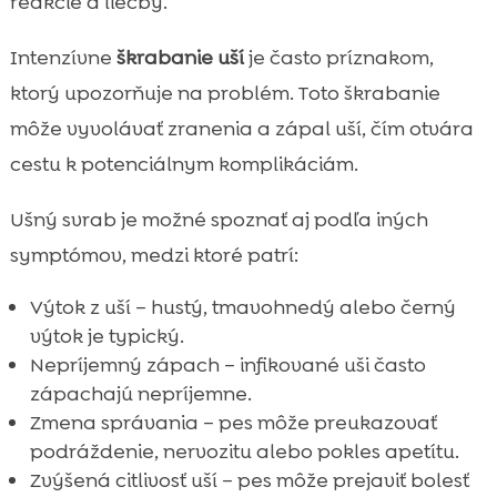
reakcie a liečby.
Intenzívne
škrabanie uší
je často príznakom,
ktorý upozorňuje na problém. Toto škrabanie
môže vyvolávať zranenia a zápal uší, čím otvára
cestu k potenciálnym komplikáciám.
Ušný svrab je možné spoznať aj podľa iných
symptómov, medzi ktoré patrí:
Výtok z uší – hustý, tmavohnedý alebo černý
výtok je typický.
Nepríjemný zápach – infikované uši často
zápachajú nepríjemne.
Zmena správania – pes môže preukazovať
podráždenie, nervozitu alebo pokles apetítu.
Zvýšená citlivosť uší – pes môže prejaviť bolesť