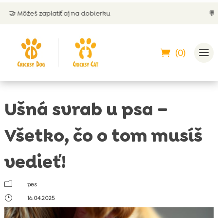
atiť aj na dobierku
💬 Zákaznícka pod
(0)
Ušná svrab u psa –
Všetko, čo o tom musíš
vedieť!
m
pes
}
16.04.2025