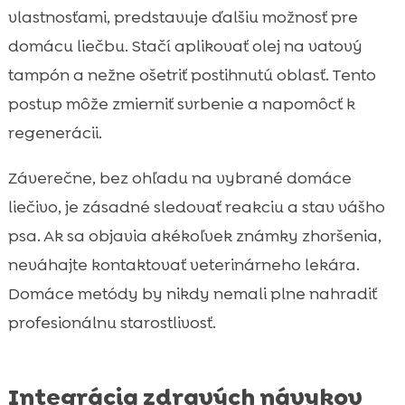
vlastnosťami, predstavuje ďalšiu možnosť pre
domácu liečbu. Stačí aplikovať olej na vatový
tampón a nežne ošetriť postihnutú oblasť. Tento
postup môže zmierniť svrbenie a napomôcť k
regenerácii.
Záverečne, bez ohľadu na vybrané domáce
liečivo, je zásadné sledovať reakciu a stav vášho
psa. Ak sa objavia akékoľvek známky zhoršenia,
neváhajte kontaktovať veterinárneho lekára.
Domáce metódy by nikdy nemali plne nahradiť
profesionálnu starostlivosť.
Integrácia zdravých návykov