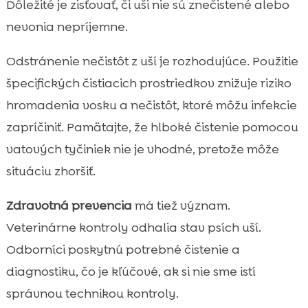
Dôležité je zisťovať, či uši nie sú znečistené alebo
nevonia nepríjemne.
Odstránenie nečistôt z uší je rozhodujúce. Použitie
špecifických čistiacich prostriedkov znižuje riziko
hromadenia vosku a nečistôt, ktoré môžu infekcie
zapríčiniť. Pamätajte, že hlboké čistenie pomocou
vatových tyčiniek nie je vhodné, pretože môže
situáciu zhoršiť.
Zdravotná prevencia
má tiež význam.
Veterinárne kontroly odhalia stav psích uší.
Odborníci poskytnú potrebné čistenie a
diagnostiku, čo je kľúčové, ak si nie sme istí
správnou technikou kontroly.