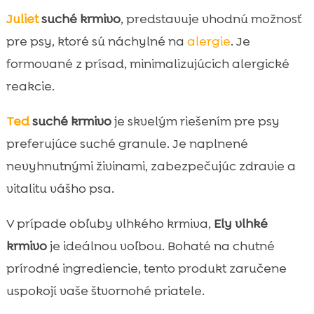
Juliet
suché krmivo
, predstavuje vhodnú možnosť
pre psy, ktoré sú náchylné na
alergie
. Je
formované z prísad, minimalizujúcich alergické
reakcie.
Ted
suché krmivo
je skvelým riešením pre psy
preferujúce suché granule. Je naplnené
nevyhnutnými živinami, zabezpečujúc zdravie a
vitalitu vášho psa.
V prípade obľuby vlhkého krmiva,
Ely vlhké
krmivo
je ideálnou voľbou. Bohaté na chutné
prírodné ingrediencie, tento produkt zaručene
uspokojí vaše štvornohé priatele.