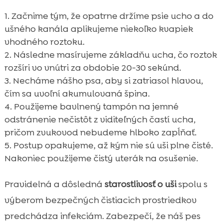
Začnime tým, že opatrne držíme psie ucho a do
ušného kanála aplikujeme niekoľko kvapiek
vhodného roztoku.
Následne masírujeme základňu ucha, čo roztok
rozšíri vo vnútri za obdobie 20-30 sekúnd.
Necháme nášho psa, aby si zatriasol hlavou,
čím sa uvoľní akumulovaná špina.
Použijeme bavlnený tampón na jemné
odstránenie nečistôt z viditeľných častí ucha,
pričom zvukovod nebudeme hlboko zapĺňať.
Postup opakujeme, až kým nie sú uši plne čisté.
Nakoniec použijeme čistý uterák na osušenie.
Pravidelná a dôsledná
starostlivosť o uši
spolu s
výberom bezpečných čistiacich prostriedkov
predchádza infekciám. Zabezpečí, že náš pes