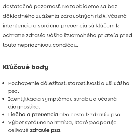
Liečba ušného svrabu u psov
dostatočná pozornosť. Nezaobídeme sa bez

Ako ochrániť psa pred ušným svrabením
dôkladného zváženia zdravotných rizík. Včasná

Výber správneho krmiva pre vášho psa
intervencia a správna prevencia sú kľúčom k

Prevencia a dlhodobá starostlivosť o uši
ochrane zdravia vášho štvornohého priateľa pred

psov
touto nepriaznivou condičou.
Najčastejšie plemená náchylné na ušný

svrab
Kľúčové body
Ako čistiť uši psa správne

Bežné mýty o ušnej svrabe

Pochopenie dôležitosti starostlivosti o uši vášho
Kedy navštíviť veterinára

psa.
Domáce liečivá na ušný svrab

Identifikácia symptómov svrabu a včasná
Integrácia zdravých návykov pre vášho
diagnostika.

psa
Liečba a prevencia
ako cesta k zdraviu psa.
Záver
Výber správneho krmiva, ktoré podporuje

celkové
zdravie psa
.
FAQ
