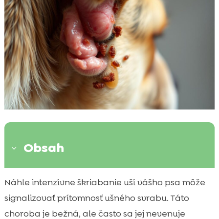
Obsah
3
Čo je ušná svrab u psa?
Náhle intenzívne škriabanie uší vášho psa môže

Príznaky ušného svrabu u psov
signalizovať prítomnosť ušného svrabu. Táto

Diagnostika a testovanie
choroba je bežná, ale často sa jej nevenuje
