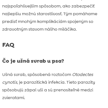
najspoľahlivejším spôsobom, ako zabezpečiť
najlepšiu možnú starostlivosť. Tým pomáhame
predísť mnohým komplikáciám spojeným so
zdravotným stavom nášho miláčika.
FAQ
Čo je ušná svrab u psa?
Ušná svrab, spôsobená roztočom
Otodectes
cynotis
, je parazitická infekcia. Tieto parazity
spôsobujú zápal uší a sú prenositeľné medzi
zvieratami.