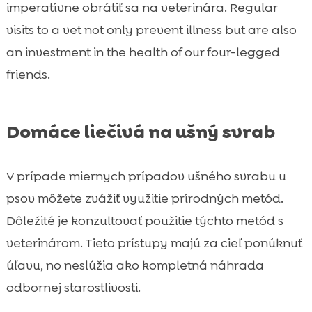
imperatívne obrátiť sa na veterinára. Regular
visits to a vet not only prevent illness but are also
an investment in the health of our four-legged
friends.
Domáce liečivá na ušný svrab
V prípade miernych prípadov ušného svrabu u
psov môžete zvážiť využitie prírodných metód.
Dôležité je konzultovať použitie týchto metód s
veterinárom. Tieto prístupy majú za cieľ ponúknuť
úľavu, no neslúžia ako kompletná náhrada
odbornej starostlivosti.