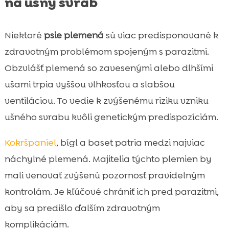
na ušný svrab
Niektoré
psie plemená
sú viac predisponované k
zdravotným problémom spojeným s parazitmi.
Obzvlášť plemená so zavesenými alebo dlhšími
ušami trpia vyššou vlhkosťou a slabšou
ventiláciou. To vedie k zvýšenému riziku vzniku
ušného svrabu kvôli genetickým predispozíciám.
Kokršpaniel
, bígl a baset patria medzi najviac
náchylné plemená. Majitelia týchto plemien by
mali venovať zvýšenú pozornosť pravidelným
kontrolám. Je kľúčové chrániť ich pred parazitmi,
aby sa predišlo ďalším zdravotným
komplikáciám.