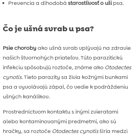
Prevencia a dlhodobá
starostlivosť o uši
psa.
Čo je ušná svrab u psa?
Psie choroby
ako ušná svrab vplývajú na zdravie
našich štvornohých priateľov. Túto parazitickú
infekciu spôsobujú roztoče, známe ako
Otodectes
cynotis
. Tieto parazity sa živia kožnými bunkami
psa a vyvolávajú zápal, čo vedie k podráždeniu
ušných kanálikov.
Prostredníctvom kontaktu s inými zvieratami
alebo kontaminovanými predmetmi, ako sú
hračky, sa roztoče
Otodectes cynotis
šíria medzi