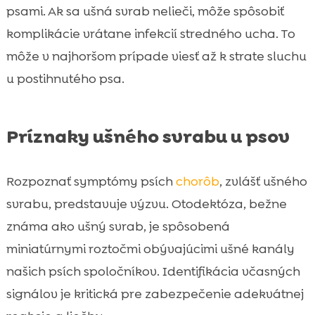
psami. Ak sa ušná svrab nelieči, môže spôsobiť
komplikácie vrátane infekcií stredného ucha. To
môže v najhoršom prípade viesť až k strate sluchu
u postihnutého psa.
Príznaky ušného svrabu u psov
Rozpoznať symptómy psích
chorôb
, zvlášť ušného
svrabu, predstavuje výzvu. Otodektóza, bežne
známa ako ušný svrab, je spôsobená
miniatúrnymi roztočmi obývajúcimi ušné kanály
našich psích spoločníkov. Identifikácia včasných
signálov je kritická pre zabezpečenie adekvátnej