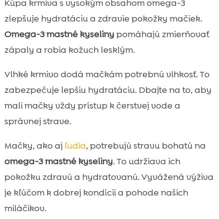
Kúpa krmiva s vysokým obsahom omega-3
zlepšuje hydratáciu a zdravie pokožky mačiek.
Omega-3 mastné kyseliny
pomáhajú zmierňovať
zápaly a robia kožuch lesklým.
Vlhké krmivo dodá mačkám potrebnú vlhkosť. To
zabezpečuje lepšiu hydratáciu. Dbajte na to, aby
mali mačky vždy prístup k čerstvej vode a
správnej strave.
Mačky, ako aj
ľudia
, potrebujú stravu bohatú na
omega-3 mastné kyseliny
. To udržiava ich
pokožku zdravú a hydratovanú. Vyvážená výživa
je kľúčom k dobrej kondícii a pohode našich
miláčikov.