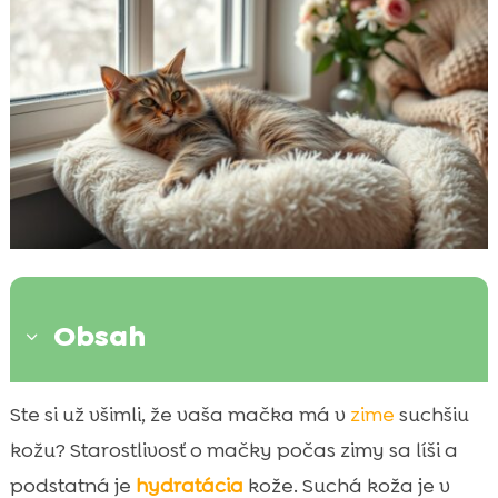
Obsah
3
Prečo sa mačkám vysuší pokožka v zime
Ste si už všimli, že vaša mačka má v
zime
suchšiu

Príznaky suchej kože u mačiek
kožu? Starostlivosť o mačky počas zimy sa líši a

Faktory prispievajúce ku suchej koži
podstatná je
hydratácia
kože. Suchá koža je v
