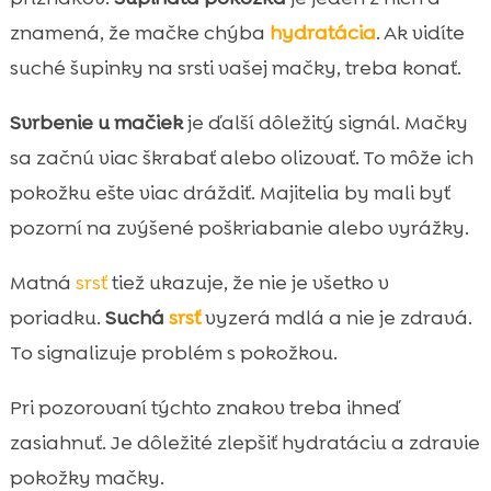
znamená, že mačke chýba
hydratácia
. Ak vidíte
suché šupinky na srsti vašej mačky, treba konať.
Svrbenie u mačiek
je ďalší dôležitý signál. Mačky
sa začnú viac škrabať alebo olizovať. To môže ich
pokožku ešte viac dráždiť. Majitelia by mali byť
pozorní na zvýšené poškriabanie alebo vyrážky.
Matná
srsť
tiež ukazuje, že nie je všetko v
poriadku.
Suchá
srsť
vyzerá mdlá a nie je zdravá.
To signalizuje problém s pokožkou.
Pri pozorovaní týchto znakov treba ihneď
zasiahnuť. Je dôležité zlepšiť hydratáciu a zdravie
pokožky mačky.