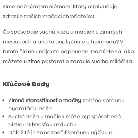
Ako zabezpečiť správnu vlhkosť v
zime bežným problémom, ktorý ovplyvňuje

domácnosti
zdravie našich mačacích priateľov.
Význam správnej výživy pre zdravú

pokožku
Čo spôsobuje suchú kožu u mačiek v zimných
Krmivo CricksyCat – ideálna voľba pre
mesiacoch a ako to ovplyvňuje ich pohodu? V

všetky mačky
tomto článku nájdete odpovede. Dozviete sa, ako
Pravidelná starostlivosť o srsť

môžete v zime postarať o zdravie svojho miláčika.
Výhody používania kvalitného steliva pre

mačky
Kľúčové Body
Prírodné liečivá pre suchú pokožku

Kedy navštíviť veterinára

Zimná starostlivosť o mačky
zahŕňa správnu
Preventívne opatrenia proti suchej koži

hydratáciu kože.
Pomoc pri suchých nohách a vankúšikoch

Suchá koža u mačiek môže byť spôsobená
Suchá koža u mačky v zime: Čo ešte treba
nízkou vlhkosťou vzduchu.

vedieť
Dôležité je zabezpečiť správnu výživu a