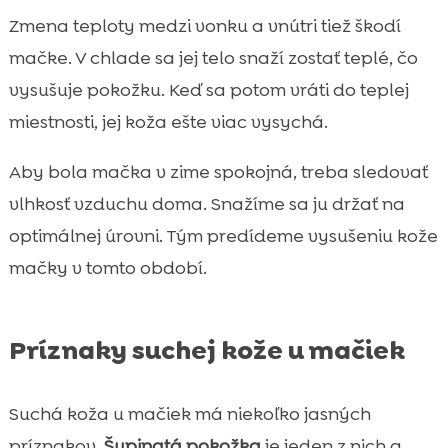
Zmena teploty medzi vonku a vnútri tiež škodí
mačke. V chlade sa jej telo snaží zostať teplé, čo
vysušuje pokožku. Keď sa potom vráti do teplej
miestnosti, jej koža ešte viac vysychá.
Aby bola mačka v zime spokojná, treba sledovať
vlhkosť vzduchu doma. Snažíme sa ju držať na
optimálnej úrovni. Tým predídeme vysušeniu kože
mačky v tomto období.
Príznaky suchej kože u mačiek
Suchá koža u mačiek má niekoľko jasných
príznakov.
Šupinatá pokožka
je jeden z nich a