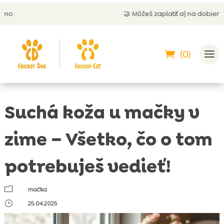
🤝 Môžeš zaplatiť aj na dobierku
(0)
Suchá koža u mačky v
zime – Všetko, čo o tom
potrebuješ vedieť!
m
mačka
}
25.04.2025