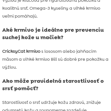
Výživa je kľúčová pre hydratovanú pokožku a
kvalitnú srsť. Omega-3 kyseliny a vlhké krmivo
veľmi pomáhajú.
Aké krmivo je ideálne pre prevenciu
suchej kože u mačiek?
CricksyCat krmivo
s lososom alebo jahňacím
mäsom a vlhké krmivo Bill sú dobré pre pokožku a
výživu.
Ako môže pravidelná starostlivosť o
srsť pomôcť?
Starostlivosť o srsť udržuje kožu zdravú, znižuje
odumretú kožu a rovnomerne rozdeľuje