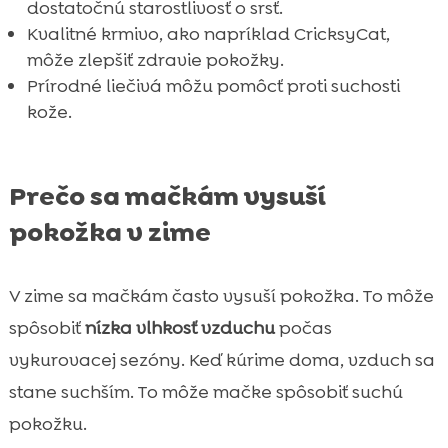
dostatočnú starostlivosť o srsť.
Záver

Kvalitné krmivo, ako napríklad CricksyCat,
FAQ

môže zlepšiť zdravie pokožky.
Prírodné liečivá môžu pomôcť proti suchosti
kože.
Prečo sa mačkám vysuší
pokožka v zime
V zime sa mačkám často vysuší pokožka. To môže
spôsobiť
nízka vlhkosť vzduchu
počas
vykurovacej sezóny. Keď kúrime doma, vzduch sa
stane suchším. To môže mačke spôsobiť suchú
pokožku.