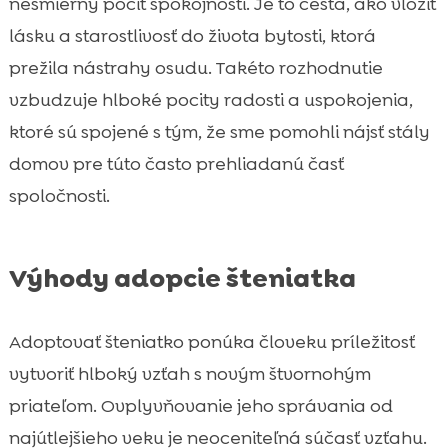
nesmierny pocit spokojnosti. Je to cesta, ako vložiť
lásku a starostlivosť do života bytosti, ktorá
prežila nástrahy osudu. Takéto rozhodnutie
vzbudzuje hlboké pocity radosti a uspokojenia,
ktoré sú spojené s tým, že sme pomohli nájsť stály
domov pre túto často prehliadanú časť
spoločnosti.
Výhody adopcie šteniatka
Adoptovať šteniatko ponúka človeku príležitosť
vytvoriť hlboký vzťah s novým štvornohým
priateľom. Ovplyvňovanie jeho správania od
najútlejšieho veku je neoceniteľná súčasť vzťahu.