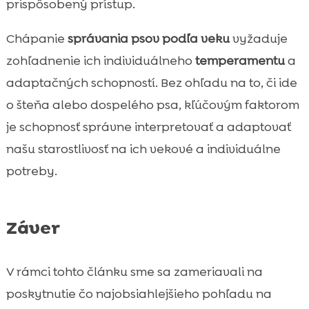
prispôsobený prístup.
Chápanie
správania psov podľa veku
vyžaduje
zohľadnenie ich individuálneho
temperamentu
a
adaptačných schopností. Bez ohľadu na to, či ide
o šteňa alebo dospelého psa, kľúčovým faktorom
je schopnosť správne interpretovať a adaptovať
našu starostlivosť na ich vekové a individuálne
potreby.
Záver
V rámci tohto článku sme sa zameriavali na
poskytnutie čo najobsiahlejšieho pohľadu na