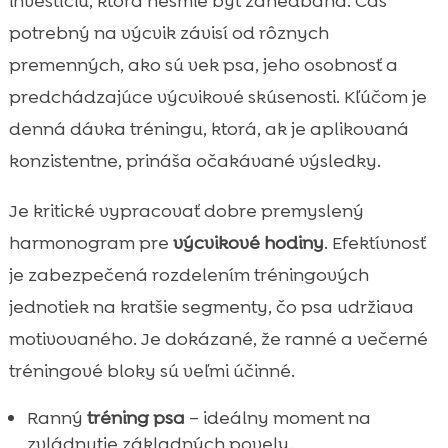
investíciu, ktorá nesmie byť zanedbaná. Čas
potrebný na výcvik závisí od rôznych
premenných, ako sú vek psa, jeho osobnosť a
predchádzajúce výcvikové skúsenosti. Kľúčom je
denná dávka tréningu, ktorá, ak je aplikovaná
konzistentne, prináša očakávané výsledky.
Je kritické vypracovať dobre premyslený
harmonogram pre
výcvikové hodiny
. Efektívnosť
je zabezpečená rozdelením tréningových
jednotiek na kratšie segmenty, čo psa udržiava
motivovaného. Je dokázané, že ranné a večerné
tréningové bloky sú veľmi účinné.
Ranný
tréning psa
– ideálny moment na
zvládnutie základných povely.