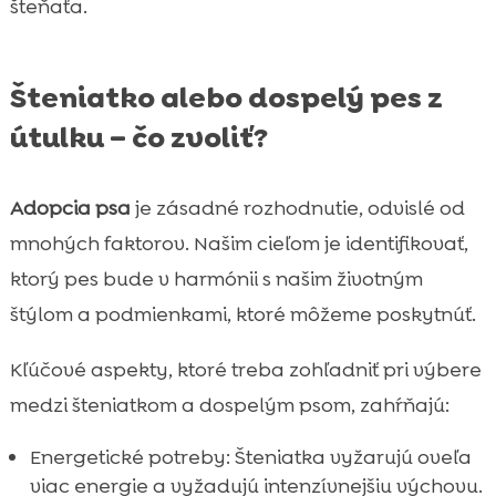
šteňaťa.
Šteniatko alebo dospelý pes z
útulku – čo zvoliť?
Adopcia psa
je zásadné rozhodnutie, odvislé od
mnohých faktorov. Našim cieľom je identifikovať,
ktorý pes bude v harmónii s našim životným
štýlom a podmienkami, ktoré môžeme poskytnúť.
Kľúčové aspekty, ktoré treba zohľadniť pri výbere
medzi šteniatkom a dospelým psom, zahŕňajú:
Energetické potreby: Šteniatka vyžarujú oveľa
viac energie a vyžadujú intenzívnejšiu výchovu.