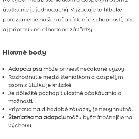
Šteniatko alebo dospelý pes z útulku – čo
útulku nie je jednoduchý. Vyžaduje to hlboké

zvoliť?
porozumenie našich očakávaní a schopností, ako
Koľko času venujete vychove a výcviku?

aj prípravu na dlhodobé záväzky.
Finančné náklady na starostlivosť

Pripravenosť vašej domácnosti

Hlavné body
CricksyDog: Výborná voľba pre každého

psa
Adopcia psa
môže priniesť nečakané výzvy.
Starostlivosť o zdravie a výživu

Rozhodnutie medzi šteniatkom a dospelým
Psy s hypoalergénnymi potrebami

psom z útulku je kritické.
Aký vplyv má vek psa na jeho správanie?
Je dôležité pochopiť vlastné očakávania a

Záver
možnosti.

Príprava na dlhodobé záväzky je nevyhnutná.
FAQ

Šteniatka na adopciu
môžu byť náročnejšie na
výchovu.