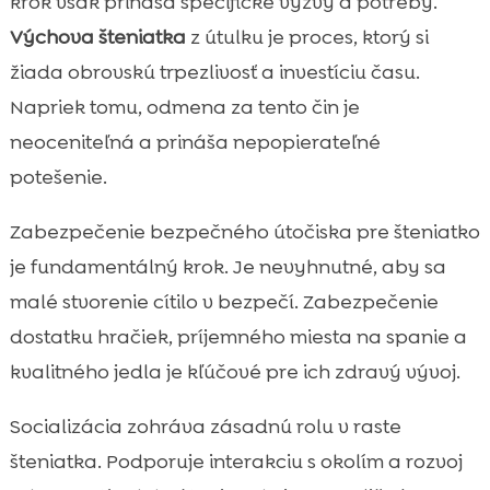
krok však prináša specifické výzvy a potreby.
Výchova šteniatka
z útulku je proces, ktorý si
žiada obrovskú trpezlivosť a investíciu času.
Napriek tomu, odmena za tento čin je
neoceniteľná a prináša nepopierateľné
potešenie.
Zabezpečenie bezpečného útočiska pre šteniatko
je fundamentálný krok. Je nevyhnutné, aby sa
malé stvorenie cítilo v bezpečí. Zabezpečenie
dostatku hračiek, príjemného miesta na spanie a
kvalitného jedla je kľúčové pre ich zdravý vývoj.
Socializácia zohráva zásadnú rolu v raste
šteniatka. Podporuje interakciu s okolím a rozvoj