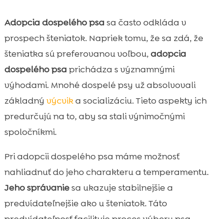
Adopcia dospelého psa
sa často odkláda v
prospech šteniatok. Napriek tomu, že sa zdá, že
šteniatka sú preferovanou voľbou,
adopcia
dospelého psa
prichádza s významnými
výhodami. Mnohé dospelé psy už absolvovali
základný
výcvik
a socializáciu. Tieto aspekty ich
predurčujú na to, aby sa stali výnimočnými
spoločníkmi.
Pri adopcii dospelého psa máme možnosť
nahliadnuť do jeho charakteru a temperamentu.
Jeho správanie
sa ukazuje stabilnejšie a
predvídateľnejšie ako u šteniatok. Táto
predvídateľnosť facilituje proces výberu psa,