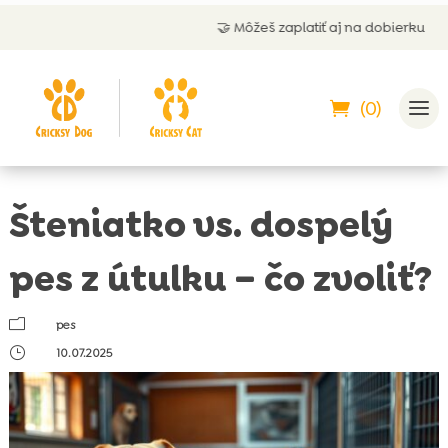
🤝 Môžeš zaplatiť aj na dobierku
(0)
Šteniatko vs. dospelý
pes z útulku – čo zvoliť?
m
pes
}
10.07.2025