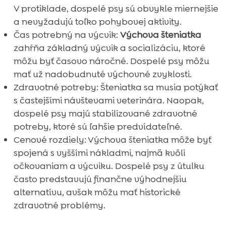
V protiklade, dospelé psy sú obvykle miernejšie
a nevyžadujú toľko pohybovej aktivity.
Čas potrebný na výcvik:
Výchova šteniatka
zahŕňa základný výcvik a socializáciu, ktoré
môžu byť časovo náročné. Dospelé psy môžu
mať už nadobudnuté výchovné zvyklosti.
Zdravotné potreby: Šteniatka sa musia potýkať
s častejšími návštevami veterinára. Naopak,
dospelé psy majú stabilizované zdravotné
potreby, ktoré sú ľahšie predvídateľné.
Cenové rozdiely: Výchova šteniatka môže byť
spojená s vyššími nákladmi, najmä kvôli
očkovaniam a výcviku. Dospelé psy z útulku
často predstavujú finančne výhodnejšiu
alternatívu, avšak môžu mať historické
zdravotné problémy.