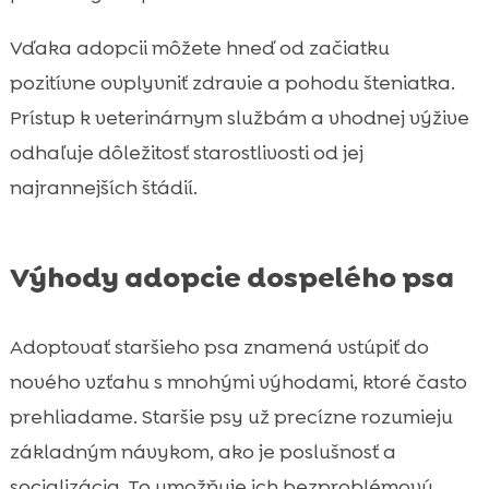
Vďaka adopcii môžete hneď od začiatku
pozitívne ovplyvniť zdravie a pohodu šteniatka.
Prístup k veterinárnym službám a vhodnej výžive
odhaľuje dôležitosť starostlivosti od jej
najrannejších štádií.
Výhody adopcie dospelého psa
Adoptovať staršieho psa znamená vstúpiť do
nového vzťahu s mnohými výhodami, ktoré často
prehliadame. Staršie psy už precízne rozumieju
základným návykom, ako je poslušnosť a
socializácia. To umožňuje ich bezproblémovú