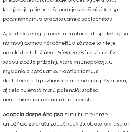
ktorý najlepšie korešponduje s našimi životnými
podmienkami a predstavami o spoločníkovi.
Aj keď môže byť proces adaptácie dospelého psa
na nový domov náročnejší, v zásade to nie je
nezvládnuteľný úkol.
Niektorí psi
môžu mať za
sebou zložité príbehy, ktoré im znepokojujú
myslenie a správanie. Napriek tomu, s
dostatočnou trpezlivosťou a vhodným prístupom,
aj tieto zvieratá majú potenciál stať sa
neoceniteľnými členmi domácnosti.
Adopcia dospelého psa
z útulku nie lenže
umožňuje zvieraťu začať nový život, ale prináša aj