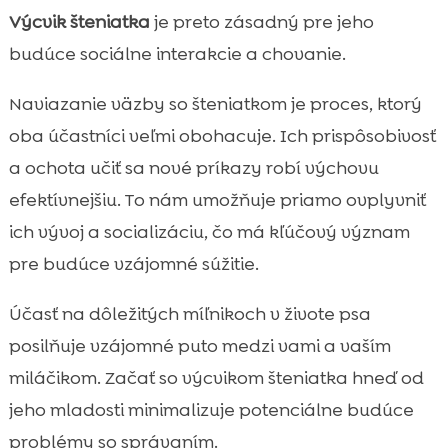
Výcvik šteniatka
je preto zásadný pre jeho
budúce sociálne interakcie a chovanie.
Naviazanie väzby so šteniatkom je proces, ktorý
oba účastníci veľmi obohacuje. Ich prispôsobivosť
a ochota učiť sa nové príkazy robí výchovu
efektívnejšiu. To nám umožňuje priamo ovplyvniť
ich vývoj a socializáciu, čo má kľúčový význam
pre budúce vzájomné súžitie.
Účasť na dôležitých míľnikoch v živote psa
posilňuje vzájomné puto medzi vami a vaším
miláčikom. Začať so výcvikom šteniatka hneď od
jeho mladosti minimalizuje potenciálne budúce
problémy so správaním.