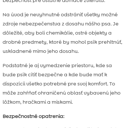
bezpečnosť pre ostatné domáce zvieratá.
Na úvod je nevyhnutné odstrániť všetky možné
zdroje nebezpečenstva z dosahu nášho psa. Je
dôležité, aby boli chemikálie, ostré objekty a
drobné predmety, ktoré by mohol psík prehltnúť,
uskladnené mimo jeho dosahu.
Podstatné je aj vymedzenie priestoru, kde sa
bude psík cítiť bezpečne a kde bude mať k
dispozícii všetko potrebné pre svoj komfort. To
môže zahŕňať ohraničenú oblasť vybavenú jeho
lôžkom, hračkami a miskami.
Bezpečnostné opatrenia: