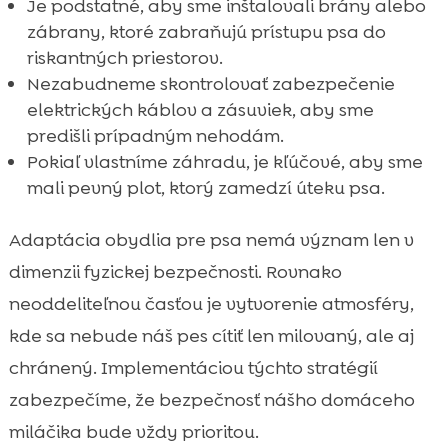
Je podstatné, aby sme inštalovali brány alebo
zábrany, ktoré zabraňujú prístupu psa do
riskantných priestorov.
Nezabudneme skontrolovať zabezpečenie
elektrických káblov a zásuviek, aby sme
predišli prípadným nehodám.
Pokiaľ vlastníme záhradu, je kľúčové, aby sme
mali pevný plot, ktorý zamedzí úteku psa.
Adaptácia obydlia pre psa nemá význam len v
dimenzii fyzickej bezpečnosti. Rovnako
neoddeliteľnou časťou je vytvorenie atmosféry,
kde sa nebude náš pes cítiť len milovaný, ale aj
chránený. Implementáciou týchto stratégií
zabezpečíme, že bezpečnosť nášho domáceho
miláčika bude vždy prioritou.