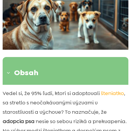
Obsah
3
Úvod do adopcie domácich miláčikov
Vedel si, že 95% ľudí, ktorí si adoptovali
šteniatko
,

Šteniatko z útulku – čo očakávať
sa stretlo s neočakávanými výzvami v

Dospelý pes z útulku – výhody a nevýhody
starostlivosti a výchove? To naznačuje, že

Výhody adopcie šteniatka
adopcia psa
nesie so sebou riziká a prekvapenia.

Výhody adopcie dospelého psa
No výber medzi šteniatkom a dospelým psom z
