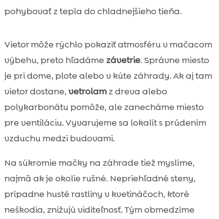
pohybovať z tepla do chladnejšieho tieňa.
Vietor môže rýchlo pokaziť atmosféru v mačacom
výbehu, preto hľadáme
závetrie
. Správne miesto
je pri dome, plote alebo v kúte záhrady. Ak aj tam
vietor dostane,
vetrolam
z dreva alebo
polykarbonátu pomôže, ale zanecháme miesto
pre ventiláciu. Vyvarujeme sa lokalít s prúdením
vzduchu medzi budovami.
Na súkromie mačky na záhrade tiež myslíme,
najmä ak je okolie rušné. Nepriehľadné steny,
prípadne husté rastliny v kvetináčoch, ktoré
neškodia, znižujú viditeľnosť. Tým obmedzíme