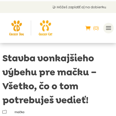
🤝 Môžeš zaplatiť aj na dobierku
(0)
Stavba vonkajšieho
výbehu pre mačku –
Všetko, čo o tom
potrebuješ vedieť!
m
mačka