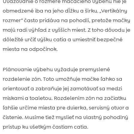
Uvažovanie o rozmere mačacieho výbehu nie je
obmedzené iba na jeho dĺžku a šírku. „Vertikálny
rozmer“ často pridáva na pohodlí, pretože mačky
majú radi výhľad z vyšších miest. Z toho dôvodu je
dôležité určiť výšku catia a umiestniť bezpečné
miesta na odpočinok.
Plánovanie výbehu vyžaduje premyslené
rozdelenie zón. Toto umožňuje mačke ľahko sa
orientovať a zabraňuje jej zamotávať sa medzi
miskami a toaletou. Rozdelením zón na začiatku
ľahšie určíme miesta pre dvierka, servisný otvor a
čistenie. Musíme tiež myslieť na vlastný pohodlný
prístup ku všetkým častiam catia.