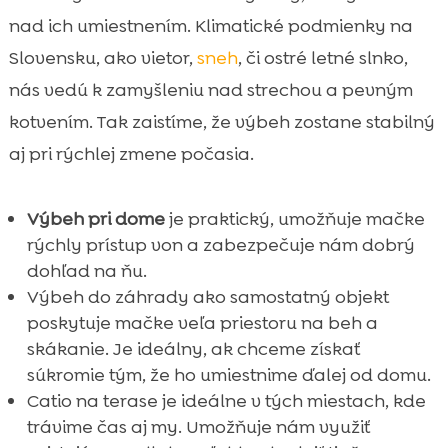
nad ich umiestnením. Klimatické podmienky na
Slovensku, ako vietor,
sneh
, či ostré letné slnko,
nás vedú k zamyšleniu nad strechou a pevným
kotvením. Tak zaistíme, že výbeh zostane stabilný
aj pri rýchlej zmene počasia.
Výbeh pri dome
je praktický, umožňuje mačke
rýchly prístup von a zabezpečuje nám dobrý
dohľad na ňu.
Výbeh do záhrady ako samostatný objekt
poskytuje mačke veľa priestoru na beh a
skákanie. Je ideálny, ak chceme získať
súkromie tým, že ho umiestnime ďalej od domu.
Catio na terase je ideálne v tých miestach, kde
trávime čas aj my. Umožňuje nám využiť