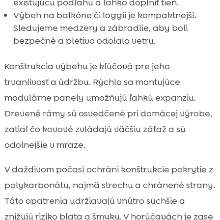
existujúcu podlahu a ľahko doplniť tieň.
Výbeh na balkóne či loggii je kompaktnejší.
Sledujeme medzery a zábradlie, aby boli
bezpečné a pletivo odolalo vetru.
Konštrukcia výbehu je kľúčová pre jeho
trvanlivosť a údržbu. Rýchlo sa montujúce
modulárne panely umožňujú ľahkú expanziu.
Drevené rámy sú osvedčené pri domácej výrobe,
zatiaľ čo kovové zvládajú väčšiu záťaž a sú
odolnejšie v mraze.
V daždivom počasí ochráni konštrukcie pokrytie z
polykarbonátu, najmä strechu a chránené strany.
Táto opatrenia udržiavajú vnútro suchšie a
znižujú riziko blata a šmyku. V horúčavách je zase