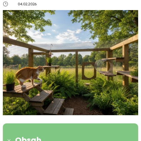
}
04.02.2026
Obsah
3