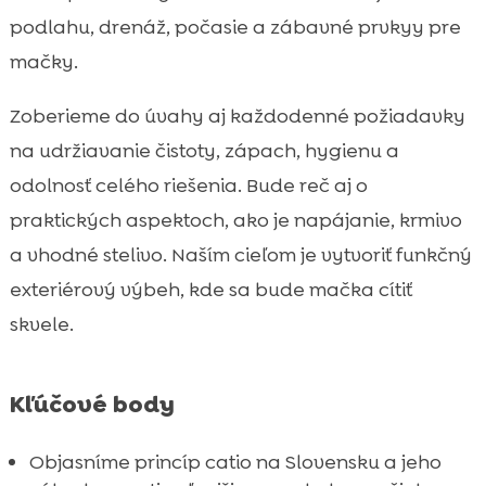
podlahu, drenáž, počasie a zábavné prvkyy pre
Záver

FAQ
mačky.

Zoberieme do úvahy aj každodenné požiadavky
na udržiavanie čistoty, zápach, hygienu a
odolnosť celého riešenia. Bude reč aj o
praktických aspektoch, ako je napájanie, krmivo
a vhodné stelivo. Naším cieľom je vytvoriť funkčný
exteriérový výbeh, kde sa bude mačka cítiť
skvele.
Kľúčové body
Objasníme princíp catio na Slovensku a jeho