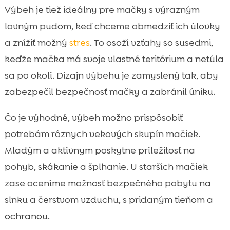
Výbeh je tiež ideálny pre mačky s výrazným
lovným pudom, keď chceme obmedziť ich úlovky
a znížiť možný
stres
. To osoží vzťahy so susedmi,
keďže mačka má svoje vlastné teritórium a netúla
sa po okolí. Dizajn výbehu je zamyslený tak, aby
zabezpečil bezpečnosť mačky a zabránil úniku.
Čo je výhodné, výbeh možno prispôsobiť
potrebám rôznych vekových skupín mačiek.
Mladým a aktívnym poskytne príležitosť na
pohyb, skákanie a šplhanie. U starších mačiek
zase oceníme možnosť bezpečného pobytu na
slnku a čerstvom vzduchu, s pridaným tieňom a
ochranou.