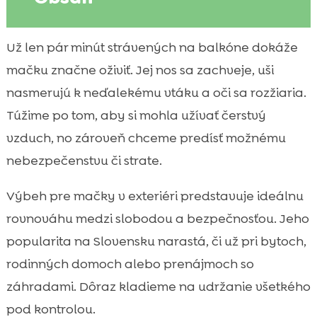
Prečo našej mačke postaviť vonkajší výbeh
Už len pár minút strávených na balkóne dokáže

a aké má výhody
mačku značne oživiť. Jej nos sa zachveje, uši
Pre koho je mačací výbeh vhodný a kedy

nasmerujú k neďalekému vtáku a oči sa rozžiaria.
radšej zvoliť inú alternatívu
Túžime po tom, aby si mohla užívať čerstvý
Typy vonkajších výbehov pre mačky na

vzduch, no zároveň chceme predísť možnému
Slovensku
nebezpečenstvu či strate.
Plánovanie a výber miesta: orientácia, tieň,

vietor a súkromie
Výbeh pre mačky v exteriéri predstavuje ideálnu
Rozmery, výška a usporiadanie priestoru

rovnováhu medzi slobodou a bezpečnosťou. Jeho
pre pohodlie mačky
popularita na Slovensku narastá, či už pri bytoch,
Stavba vonkajšieho výbehu pre mačku:

rodinných domoch alebo prenájmoch so
postup od návrhu po realizáciu
záhradami. Dôraz kladieme na udržanie všetkého
Materiály a konštrukcia: drevo, kov, pletivo

a spojovací materiál
pod kontrolou.