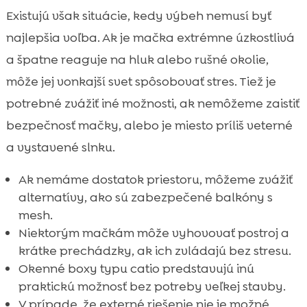
Existujú však situácie, kedy výbeh nemusí byť
najlepšia voľba. Ak je mačka extrémne úzkostlivá
a špatne reaguje na hluk alebo rušné okolie,
môže jej vonkajší svet spôsobovať stres. Tiež je
potrebné zvážiť iné možnosti, ak nemôžeme zaistiť
bezpečnosť mačky, alebo je miesto príliš veterné
a vystavené slnku.
Ak nemáme dostatok priestoru, môžeme zvážiť
alternatívy, ako sú zabezpečené balkóny s
mesh.
Niektorým mačkám môže vyhovovať postroj a
krátke prechádzky, ak ich zvládajú bez stresu.
Okenné boxy typu catio predstavujú inú
praktickú možnosť bez potreby veľkej stavby.
V prípade, že externé riešenie nie je možné,