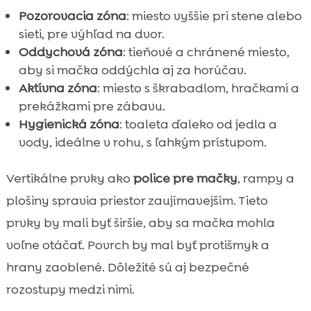
Pozorovacia zóna
: miesto vyššie pri stene alebo
sieti, pre výhľad na dvor.
Oddychová zóna
: tieňové a chránené miesto,
aby si mačka oddýchla aj za horúčav.
Aktívna zóna
: miesto s škrabadlom, hračkami a
prekážkami pre zábavu.
Hygienická zóna
: toaleta ďaleko od jedla a
vody, ideálne v rohu, s ľahkým prístupom.
Vertikálne prvky ako
police pre mačky
, rampy a
plošiny spravia priestor zaujímavejším. Tieto
prvky by mali byť širšie, aby sa mačka mohla
voľne otáčať. Povrch by mal byť protišmyk a
hrany zaoblené. Dôležité sú aj bezpečné
rozostupy medzi nimi.