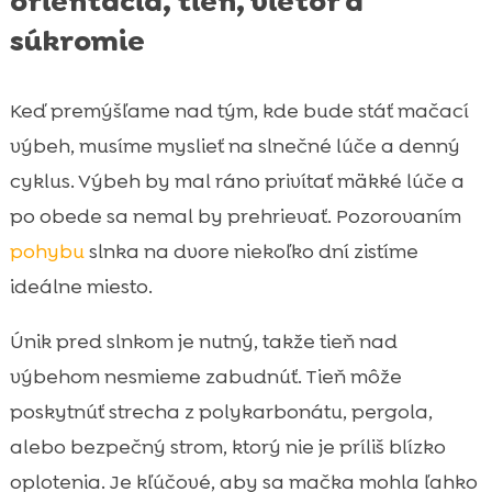
orientácia, tieň, vietor a
súkromie
Keď premýšľame nad tým, kde bude stáť mačací
výbeh, musíme myslieť na slnečné lúče a denný
cyklus. Výbeh by mal ráno privítať mäkké lúče a
po obede sa nemal by prehrievať. Pozorovaním
pohybu
slnka na dvore niekoľko dní zistíme
ideálne miesto.
Únik pred slnkom je nutný, takže tieň nad
výbehom nesmieme zabudnúť. Tieň môže
poskytnúť strecha z polykarbonátu, pergola,
alebo bezpečný strom, ktorý nie je príliš blízko
oplotenia. Je kľúčové, aby sa mačka mohla ľahko