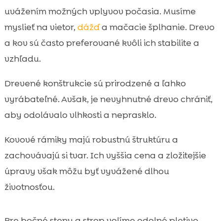
uvážením možných vplyvov počasia. Musíme
myslieť na vietor,
dážď
a mačacie šplhanie. Drevo
a kov sú často preferované kvôli ich stabilite a
vzhľadu.
Drevené konštrukcie sú prirodzené a ľahko
vyrábateľné. Avšak, je nevyhnutné drevo chrániť,
aby odolávalo vlhkosti a neprasklo.
Kovové rámiky majú robustnú štruktúru a
zachovávajú si tvar. Ich vyššia cena a zložitejšie
úpravy však môžu byť vyvážené dlhou
životnosťou.
Pre bočné steny a strop volíme odolné pletivo.