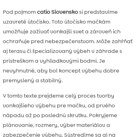
Bezpečnosť na prvom mieste: úniky,

Pod pojmom
catio Slovensko
si predstavíme
predátori a otravy
uzavreté útočisko. Toto útočisko mačkám
Podlaha, drenáž a čistota výbehu počas

celého roka
umožňuje zažívať vonkajší svet a zároveň ich
Ochrana pred počasím: zima, leto, dážď a
ochraňuje pred nebezpečenstvom. Môže zahŕňať

vietor
aj terasu či špecializovaný výbeh v záhrade s
Vybavenie výbehu: škrabadlá, police,

prístreškom a vyhliadkovými bodmi. Je
hračky a úkryty
nevyhnutné, aby bol koncept výbehu dobre
Kŕmenie a hydratácia vo výbehu: ako to

premyslený a stabilný.
spraviť prakticky a hygienicky
CricksyCat krmivo ako skvelá voľba pre

V tomto texte prejdeme celý proces tvorby
mačky vo výbehu
vonkajšieho výbehu pre mačku, od prvého
Mačacia toaleta a údržba: Purrfect Life

nápadu až po poslednú skrutku. Pokryjeme
stelivo a rýchle čistenie
plánovanie, rozmery, výber materiálov a
Legislatíva, susedia a zodpovednosť

zabezpečenie výbehu. Sústredíme sa aj na
majiteľa pri výbehu