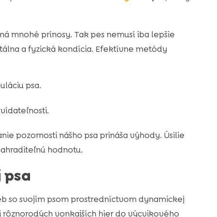
má mnohé prínosy. Tak pes nemusí iba lepšie
álna a fyzická kondícia. Efektívne metódy
uláciu psa.
vídateľnosti.
nie pozornosti nášho psa prináša výhody. Úsilie
nahraditeľnú hodnotu.
j psa
eb so svojím psom prostredníctvom dynamickej
i rôznorodých vonkajších hier do výcvikového