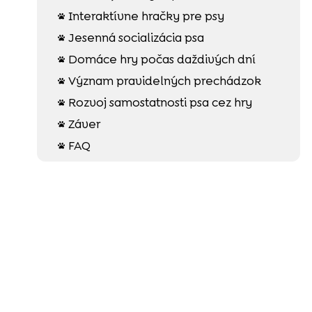
Interaktívne hračky pre psy

Jesenná socializácia psa

Domáce hry počas daždivých dní

Význam pravidelných prechádzok

Rozvoj samostatnosti psa cez hry

Záver

FAQ
