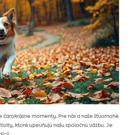
ie čarokrásne momenty. Pre nás a naše štvornohé
tivity, ktoré upevňujú našu spoločnú väzbu. Je
ícii.