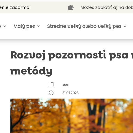
enie zadarmo
Môžeš zaplatiť aj na do

o
Malý pes
Stredne veľký alebo veľký pes
Rozvoj pozornosti psa 
metódy
m
pes
}
31.07.2025