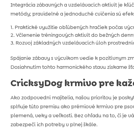
Integrácia zábavných a vzdelávacích aktivít je kľ
metódy; pravidelné a jednoduché cvičenia sú efekt
Praktické využitie obľúbených hračiek počas vý
Včlenenie tréningových aktivít do bežných denný
Rozvoj základných vzdelávacích úloh prostrední
Spájanie zábavy s výcvikom vedie k pozitívnym zm
Dosiahnutím tohto harmonického stavu získame šťas
CricksyDog krmivo pre kaž
Ako zodpovední majitelia, našou prioritou je poskyt
splňuje túto premisu ako prémiové krmivo pre psov
plemená, veky a veľkosti. Bez ohľadu na to, či je 
zabezpečí ich potreby v plnej škále.