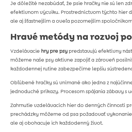
Je dôležité nezabúdať, že psie hračky nie sú len 
efektívnom výcviku. Prostredníctvom týchto hier d
ale aj šťastnejším a oveľa pozornejším spoločníkom
Hravé metódy na rozvoj po
Vzdelávacie
hry pre psy
predstavujú efektívny nást
môžeme naše psy aktívne zapojiť a zároveň posilni
každodennej rutine zabezpečíme lepšiu sústredenos
Obľúbené hračky sú vnímané ako jedna z najúčinnejš
jednoduché príkazy. Procesom spájania zábavy s 
Zahrnutie vzdelávacích hier do denných činností pr
prechádzky môžeme od psa požadovať vykonanie za
ale aj obohacuje ich každodenný život.