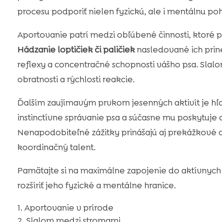
procesu podporiť nielen fyzickú, ale i mentálnu po
Aportovanie patrí medzi obľúbené činnosti, ktoré 
Hádzanie loptičiek či paličiek
nasledované ich prine
reflexy a concentračné schopnosti vášho psa. Slal
obratnosti a rýchlosti reakcie.
Ďalším zaujímavým prvkom jesenných aktivít je hľ
instinctívne správanie psa a súčasne mu poskytuje d
Nenapodobiteľné zážitky prinášajú aj prekážkové dr
koordinačný talent.
Pamätajte si na maximálne zapojenie do aktívnych
rozšíriť jeho fyzické a mentálne hranice.
Aportovanie v prírode
Slalom medzi stromami