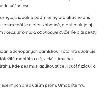
hodu vášho psa.
poskytujú ideálne podmienky pre aktívne dni.
sením späť je nielen zábavné, ale stimuluje aj
om
medzi stromami obohacuje
cvičenie o aspekty
adanie zakopaných pamlskov. Táto hra uvoľňuje
ôležitú mentálnu a fyzickú stimuláciu.
áhy, kde pes musí aplikovať celý svôj fyzický a
 jesenných dní s vaším psom. Umožnite mu