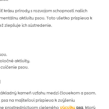
 krásu prírody s rozvojom schopností našich
j mentálnu aktivitu psov. Toto všetko prispieva k
ž zlepšuje ich sústredenie.
sov.
ločné aktivity.
 cvičenie psov.
a
 základný kameň vzťahu medzi človekom a psom.
 psa na majiteľovi prispieva k zvýšeniu
me prostredníctvom cieleného
výcviku
psa
, ktorý