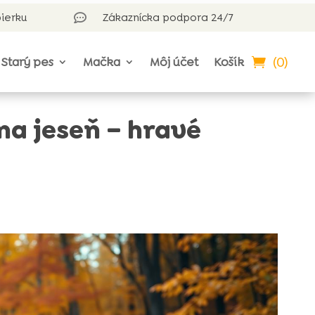
bierku
Zákaznícka podpora 24/7

(0)
Starý pes
Mačka
Môj účet
Košík
na jeseň – hravé