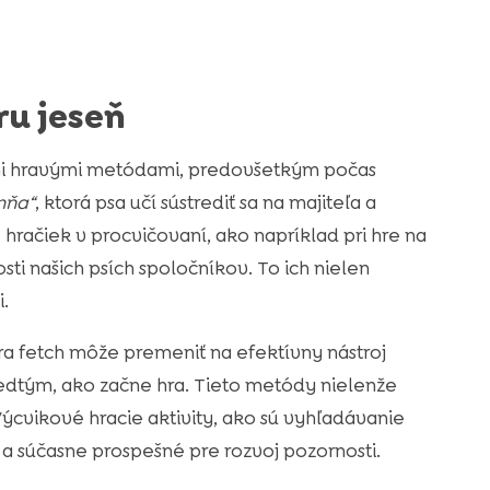
ru jeseň
ymi hravými metódami, predovšetkým počas
mňa“
, ktorá psa učí sústrediť sa na majiteľa a
 hračiek v procvičovaní, ako napríklad pri hre na
ti našich psích spoločníkov. To ich nielen
.
hra fetch môže premeniť na efektívny nástroj
predtým, ako začne hra. Tieto metódy nielenže
 Výcvikové hracie aktivity, ako sú vyhľadávanie
a súčasne prospešné pre rozvoj pozornosti.