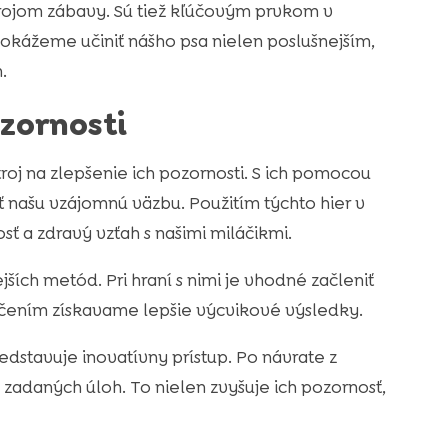
zdrojom zábavy. Sú tiež kľúčovým prvkom v
okážeme učiniť nášho psa nielen poslušnejším,
.
zornosti
roj na zlepšenie ich pozornosti. S ich pomocou
ť našu vzájomnú väzbu. Použitím týchto hier v
ť a zdravý vzťah s našimi miláčikmi.
ích metód. Pri hraní s nimi je vhodné začleniť
učením získavame lepšie výcvikové výsledky.
edstavuje inovatívny prístup. Po návrate z
daných úloh. To nielen zvyšuje ich pozornosť,