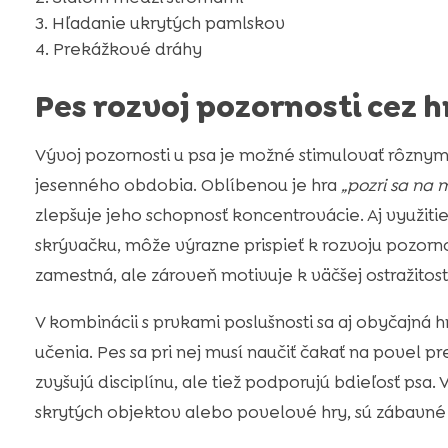
Hľadanie ukrytých pamlskov
Prekážkové dráhy
Pes rozvoj pozornosti cez h
Vývoj pozornosti u psa je možné stimulovať rôzn
jesenného obdobia. Oblíbenou je hra
„pozri sa na 
zlepšuje jeho schopnosť koncentrovácie. Aj využitie
skrývačku, môže výrazne prispieť k rozvoju pozornos
zamestná, ale zároveň motivuje k väčšej ostražitosti
V kombinácii s prvkami poslušnosti sa aj obyčajná 
učenia. Pes sa pri nej musí naučiť čakať na povel 
zvyšujú disciplínu, ale tiež podporujú bdieľosť psa.
skrytých objektov alebo povelové hry, sú zábavné 