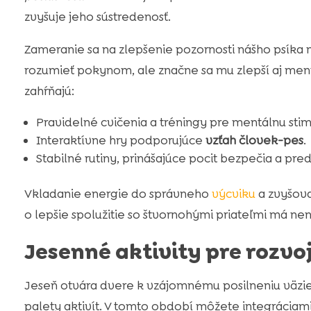
zvyšuje jeho sústredenosť.
Zameranie sa na zlepšenie pozornosti nášho psíka 
rozumieť pokynom, ale značne sa mu zlepší aj ment
zahŕňajú:
Pravidelné cvičenia a tréningy pre mentálnu stim
Interaktívne hry podporujúce
vzťah človek-pes
.
Stabilné rutiny, prinášajúce pocit bezpečia a pred
Vkladanie energie do správneho
výcviku
a zvyšova
o lepšie spolužitie so štvornohými priateľmi má ne
Jesenné aktivity pre rozvo
Jeseň otvára dvere k vzájomnému posilneniu väzi
palety aktivít. V tomto období môžete integráciam