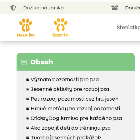
Doživotná záruka
Doruč


Šteniatk
Obsah
i
Význam pozornosti pre psa

Jesenné aktivity pre rozvoj psa

Pes rozvoj pozornosti cez hru jeseň

Hravé metódy na rozvoj pozornosti

CricksyDog krmivo pre každého psa

Ako zapojiť deti do tréningu psa

Tvorba jesenných prekážok
