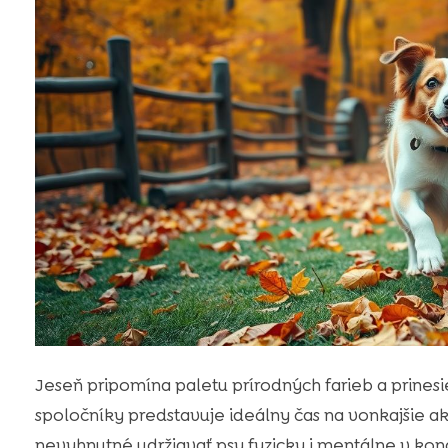
Jeseň pripomína paletu prírodných farieb a prines
spoločníky predstavuje ideálny čas na vonkajšie ak
nevyhnutné udržiavať psy fyzicky i mentálne v kond