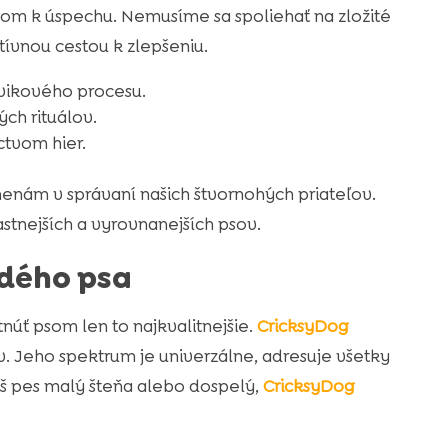
účom k úspechu. Nemusíme sa spoliehať na zložité
ívnou cestou k zlepšeniu.
cvikového procesu.
ch rituálov.
ctvom hier.
enám v správaní našich štvornohých priateľov.
tnejších a vyrovnanejších psov.
dého psa
núť psom len to najkvalitnejšie.
CricksyDog
. Jeho spektrum je univerzálne, adresuje všetky
váš pes malý šteňa alebo dospelý,
CricksyDog