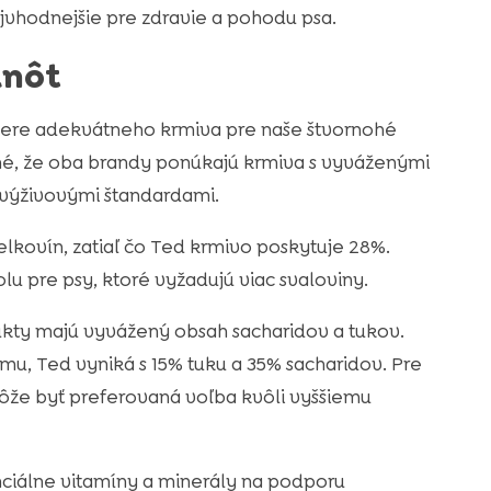
ajvhodnejšie pre zdravie a pohodu psa.
dnôt
ýbere adekvátneho krmiva pre naše štvornohé
ntné, že oba brandy ponúkajú krmiva s vyváženými
i výživovými štandardami.
elkovín, zatiaľ čo Ted krmivo poskytuje 28%.
u pre psy, ktoré vyžadujú viac svaloviny.
kty majú vyvážený obsah sacharidov a tukov.
omu, Ted vyniká s 15% tuku a 35% sacharidov. Pre
môže byť preferovaná voľba kvôli vyššiemu
ciálne vitamíny a minerály na podporu