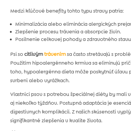
Medzi kľúčové benefity tohto typu stravy patria:
Minimalizácia alebo eliminácia alergických preja
Zlepšenie procesu trávenia a absorpcie živín.
Posilnenie celkovej pohody a zdravotného stavu
Psi so
citlivým
trávením
sa často stretávajú s prob
Použitím hipoalergénneho krmiva sa eliminujú pr
toho, hypoalergénna dieta môže poskytnúť úľavu 
svrbení alebo vyrážkach.
Vlastníci psov s potrebou špeciálnej diéty by mali
aj niekoľko týždňov. Postupná adaptácia je esenciál
digestívnych komplikácií. Z našich skúseností vypl
signifikantné zlepšenia v kvalite života.