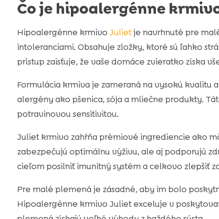
Čo je hipoalergénne krmivo
Hipoalergénne krmivo
Juliet
je navrhnuté pre malé
intoleranciami. Obsahuje zložky, ktoré sú ľahko strá
prístup zaisťuje, že vaše domáce zvieratko získa v
Formulácia krmiva je zameraná na vysokú kvalitu a
alergény ako pšenica, sója a mliečne produkty. Táto
potravinovou sensitivitou.
Juliet krmivo zahŕňa prémiové ingrediencie ako mä
zabezpečujú optimálnu výživu, ale aj podporujú zdra
cieľom posilniť imunitný systém a celkovo zlepšiť z
Pre malé plemená je zásadné, aby im bolo poskytn
Hipoalergénne krmivo Juliet exceluje v poskytovaní
plemená získajú veľké výhody z každého sústa.