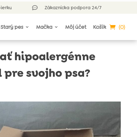
bierku
Zákaznícka podpora 24/7

(0)
Starý pes
Mačka
Môj účet
Košík
ať hipoalergénne
d pre svojho psa?