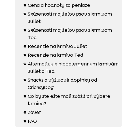
Cena a hodnoty za peniaze

Skúsenosti majiteľov psov s krmivom

Juliet
Skúsenosti majiteľov psov s krmivom

Ted
Recenzie na krmivo Juliet

Recenzie na krmivo Ted

Alternatívy k hipoalergénnym krmivám

Juliet a Ted
Snacks a výživové doplnky od

CricksyDog
Čo by ste ešte mali zvážiť pri výbere

krmiva?
Záver

FAQ
