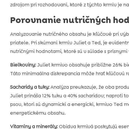
zdrojom pri rozhodovaní, ktoré z týchto krmív je n
Porovnanie nutričných ho
Analyzovanie nutričného obsahu je kľúčové pri v
priatele. Pri skúmaní krmív Juliet a Ted, je evide
nutričnými hodnotami, ktoré sú v súlade s prísnym
Bielkoviny:
Juliet krmivo obsahuje približne 26% bi
Táto minimaálna diskrepancia môže hrať kľúčovú rol
Sacharidy a tuky:
Analýza preukazuje, že oba produ
Juliet prináša 12% tuku a 40% sacharidov; naproti t
psov, ktorí sú dynamickí a energickí, krmivo Ted 
energetickému obsahu.
Vitamíny a minerály:
Obidva krmivá poskytujú esen