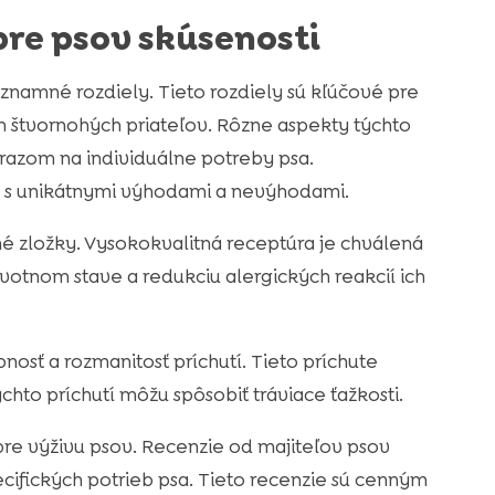
pre psov skúsenosti
znamné rozdiely. Tieto rozdiely sú kľúčové pre
ich štvornohých priateľov. Rôzne aspekty týchto
razom na individuálne potreby psa.
ú s unikátnymi výhodami a nevýhodami.
né zložky. Vysokokvalitná receptúra je chválená
avotnom stave a redukciu alergických reakcií ich
sť a rozmanitosť príchutí. Tieto príchute
ýchto príchutí môžu spôsobiť tráviace ťažkosti.
pre výživu psov. Recenzie od majiteľov psov
cifických potrieb psa. Tieto recenzie sú cenným