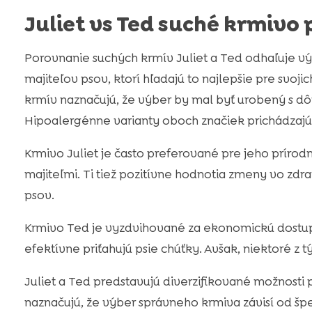
Juliet vs Ted suché krmivo 
Porovnanie suchých krmív Juliet a Ted odhaľuje vý
majiteľov psov, ktorí hľadajú to najlepšie pre svoj
krmív naznačujú, že výber by mal byť urobený s dô
Hipoalergénne varianty oboch značiek prichádzaj
Krmivo Juliet je často preferované pre jeho prírod
majiteľmi. Ti tiež pozitívne hodnotia zmeny vo zdr
psov.
Krmivo Ted je vyzdvihované za ekonomickú dostupno
efektívne priťahujú psie chúťky. Avšak, niektoré z t
Juliet a Ted predstavujú diverzifikované možnosti 
naznačujú, že výber správneho krmiva závisí od špe