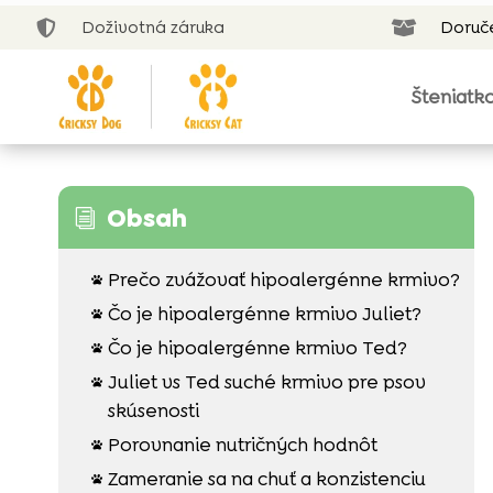
Doživotná záruka
Doruč


Šteniatk
Obsah
i
Prečo zvážovať hipoalergénne krmivo?

Čo je hipoalergénne krmivo Juliet?

Čo je hipoalergénne krmivo Ted?

Juliet vs Ted suché krmivo pre psov

skúsenosti
Porovnanie nutričných hodnôt

Zameranie sa na chuť a konzistenciu
