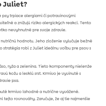
 Juliet?
 psy trpiace alergiami či potravinovými
viteľné a znižujú riziko alergických reakcí. Tento
šetko nevyhnutné pre svoje zdravie.
 nutričnú hodnotu. Jeho zloženie vylučuje bežné
 stratégia robí z Juliet ideálnu voľbu pre psov s
so, ryža a zelenina. Tieto komponenty nielenže
vú kožu a lesklú srst. Krmivo je vyvinuté s
dravie psa.
uté krmivo lahodné a nutrične vyvážené.
 tejto rovnováhy. Zaručuje, že aj tie najmenšie