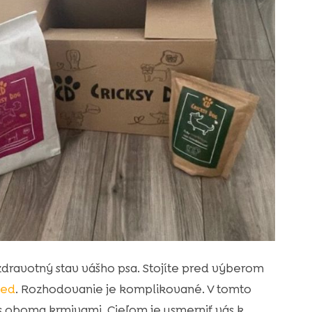
ravotný stav vášho psa. Stojíte pred výberom
Ted
. Rozhodovanie je komplikované. V tomto
s oboma krmivami. Cieľom je usmerniť vás k