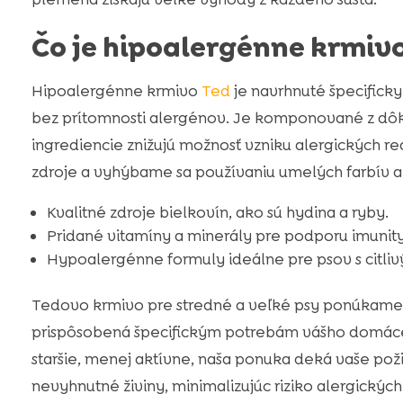
Čo je hipoalergénne krmiv
Hipoalergénne krmivo
Ted
je navrhnuté špecificky
bez prítomnosti alergénov. Je komponované z dôkl
ingrediencie znižujú možnosť vzniku alergických r
zdroje a vyhýbame sa používaniu umelých farbív a 
Kvalitné zdroje bielkovín, ako sú hydina a ryby.
Pridané vitamíny a minerály pre podporu imunity
Hypoalergénne formuly ideálne pre psov s citli
Tedovo krmivo pre stredné a veľké psy ponúkame v
prispôsobená špecifickým potrebám vášho domáceho
staršie, menej aktívne, naša ponuka deká vaše pož
nevyhnutné živiny, minimalizujúc riziko alergických 