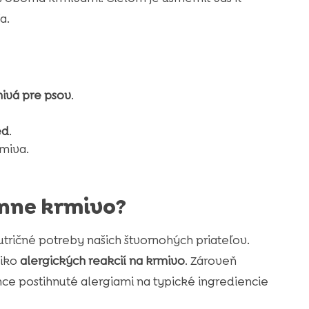
a.
ivá pre psov
.
ed
.
miva.
énne krmivo?
tričné potreby našich štvornohých priateľov.
ziko
alergických reakcií na krmivo
. Zároveň
ince postihnuté alergiami na typické ingrediencie