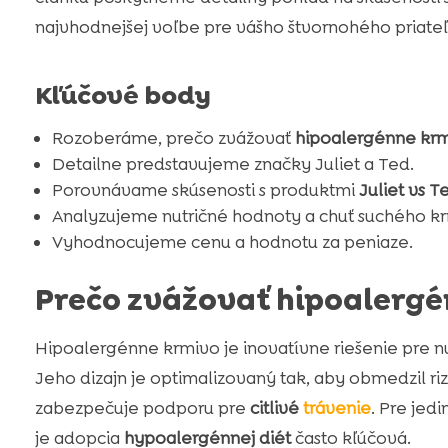
najvhodnejšej voľbe pre vášho štvornohého priateľ
Kľúčové body
Rozoberáme, prečo zvážovať
hipoalergénne krm
Detailne predstavujeme značky Juliet a Ted.
Porovnávame skúsenosti s produktmi
Juliet vs T
Analyzujeme nutričné hodnoty a chuť suchého kr
Vyhodnocujeme cenu a hodnotu za peniaze.
Prečo zvážovať hipoalerg
Hipoalergénne krmivo je inovatívne riešenie pre nu
Jeho dizajn je optimalizovaný tak, aby obmedzil ri
zabezpečuje podporu pre
citlivé
trávenie
. Pre jed
je adopcia
hypoalergénnej diét
často kľúčová.