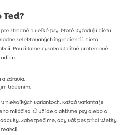
o Ted?
 pre stredné a veľké psy, ktoré vyžadujú diétu
adne selektovaných ingrediencií. Tieto
eakcií. Používame vysokokvalitné proteínové
aditív.
 a zdravia.
vým trávením.
 niekoľkých variantoch. Každá varianta je
 miláčika. Či už ide o aktívne psy alebo o
iadavky. Zabezpečíme, aby váš pes prijal všetky
reakcií.