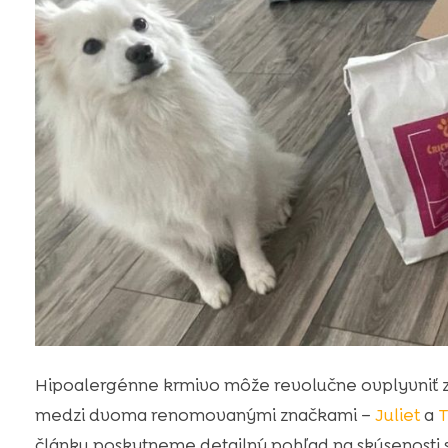
Hipoalergénne krmivo môže revolučne ovplyvniť zd
medzi dvoma renomovanými značkami –
Juliet
a
článku poskytneme detailný pohľad na skúsenosti 