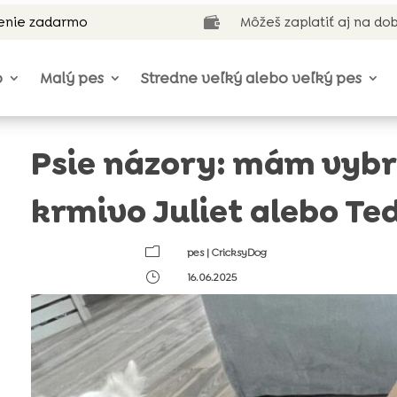
enie zadarmo
Môžeš zaplatiť aj na do

o
Malý pes
Stredne veľký alebo veľký pes
Psie názory: mám vybr
krmivo Juliet alebo Te
m
pes
|
CricksyDog
}
16.06.2025