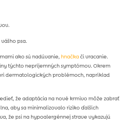
vov.
 vášho psa.
lémami ako sú nadúvanie,
hnačka
či vracanie.
íčiny týchto nepríjemných symptómov. Okrem
pri dermatologických problémoch, napríklad
 vedieť, že adaptácia na nové krmivo môže zabrať
na, aby sa minimalizovalo riziko ďalších
ýva, že psi na hypoalergénnej strave vykazujú