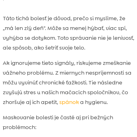
Táto tichá bolesť je dôvod, prečo si myslíme, že
„má len zlý deň“. Môže sa menej hýbať, viac spí,
vyhýba se dotykom. Toto správanie nie je lenivosť,
ale spôsob, ako šetriť svoje telo.
Ak ignorujeme tieto signály, riskujeme zmeškanie
vážneho problému. Z miernych nespríjemností sa
môžu vyvinúť chronické ťažkosti. Tie následne
zvyšujú stres u našich mačacích spoločníkov, čo
zhoršuje aj ich apetít,
spánok
a hygienu.
Maskovanie bolesti je časté aj pri bežných
problémoch: