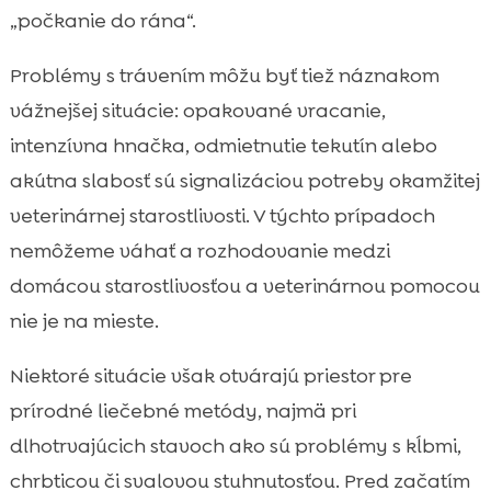
„počkanie do rána“.
Problémy s trávením môžu byť tiež náznakom
vážnejšej situácie: opakované vracanie,
intenzívna hnačka, odmietnutie tekutín alebo
akútna slabosť sú signalizáciou potreby okamžitej
veterinárnej starostlivosti. V týchto prípadoch
nemôžeme váhať a rozhodovanie medzi
domácou starostlivosťou a veterinárnou pomocou
nie je na mieste.
Niektoré situácie však otvárajú priestor pre
prírodné liečebné metódy, najmä pri
dlhotrvajúcich stavoch ako sú problémy s kĺbmi,
chrbticou či svalovou stuhnutosťou. Pred začatím