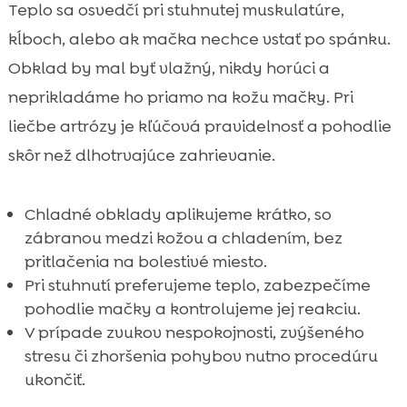
Teplo sa osvedčí pri stuhnutej muskulatúre,
kĺboch, alebo ak mačka nechce vstať po spánku.
Obklad by mal byť vlažný, nikdy horúci a
neprikladáme ho priamo na kožu mačky. Pri
liečbe artrózy je kľúčová pravidelnosť a pohodlie
skôr než dlhotrvajúce zahrievanie.
Chladné obklady aplikujeme krátko, so
zábranou medzi kožou a chladením, bez
pritlačenia na bolestivé miesto.
Pri stuhnutí preferujeme teplo, zabezpečíme
pohodlie mačky a kontrolujeme jej reakciu.
V prípade zvukov nespokojnosti, zvýšeného
stresu či zhoršenia pohybov nutno procedúru
ukončiť.