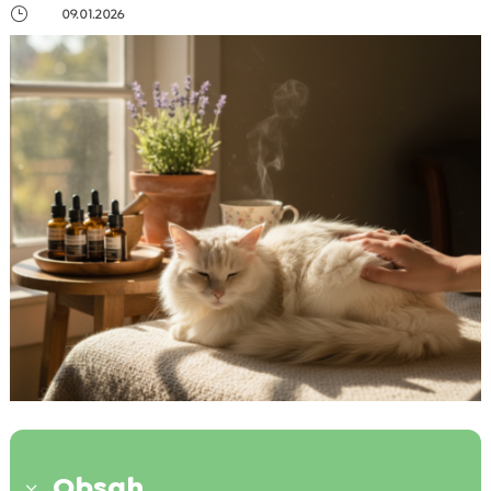
}
09.01.2026
Obsah
3