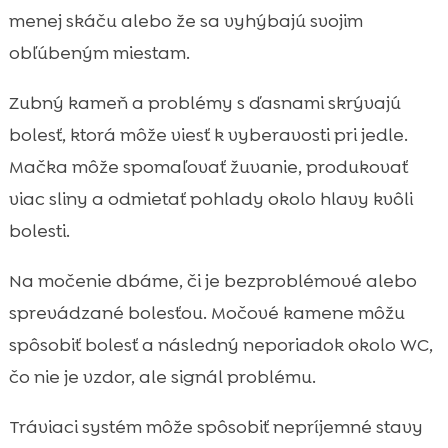
menej skáču alebo že sa vyhýbajú svojim
obľúbeným miestam.
Zubný kameň a problémy s ďasnami skrývajú
bolesť, ktorá môže viesť k vyberavosti pri jedle.
Mačka môže spomaľovať žuvanie, produkovať
viac sliny a odmietať pohlady okolo hlavy kvôli
bolesti.
Na močenie dbáme, či je bezproblémové alebo
sprevádzané bolesťou. Močové kamene môžu
spôsobiť bolesť a následný neporiadok okolo WC,
čo nie je vzdor, ale signál problému.
Tráviaci systém môže spôsobiť nepríjemné stavy