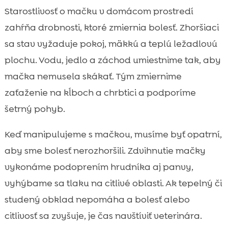
Starostlivosť o mačku v domácom prostredí
zahŕňa drobnosti, ktoré zmiernia bolesť. Zhoršiaci
sa stav vyžaduje pokoj, mäkkú a teplú ležadlovú
plochu. Vodu, jedlo a záchod umiestnime tak, aby
mačka nemusela skákať. Tým zmiernime
zaťaženie na kĺboch a chrbtici a podporíme
šetrný pohyb.
Keď manipulujeme s mačkou, musíme byť opatrní,
aby sme bolesť nerozhoršili. Zdvihnutie mačky
vykonáme podoprením hrudníka aj panvy,
vyhýbame sa tlaku na citlivé oblasti. Ak tepelný či
studený obklad nepomáha a bolesť alebo
citlivosť sa zvyšuje, je čas navštíviť veterinára.