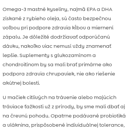
Omega-3 mastné kyseliny, najmä EPA a DHA
získané z rybieho oleja, sú často bezpečnou
voľbou pri podpore zdravia kĺbov a miernení
zápalu. Je dôležité dodržiavať odporúčanú
dávku, nakoľko viac nemusí vždy znamenať
lepšie. Suplementy s glukozamínom a
chondroitínom by sa mali brať primárne ako
podpora zdravia chrupaviek, nie ako riešenie
akútnej bolesti.
U mačiek citlivých na trávenie alebo majúcich
tráviace ťažkosti už z prírody, by sme mali dbať aj
na črevnú pohodu. Opatrne podávané probiotiká
a vláknina, prispôsobené individuálnej tolerance,