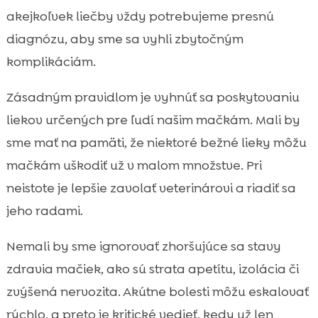
akejkoľvek liečby vždy potrebujeme presnú
diagnózu, aby sme sa vyhli zbytočným
komplikáciám.
Zásadným pravidlom je vyhnúť sa poskytovaniu
liekov určených pre ľudí našim mačkám. Mali by
sme mať na pamäti, že niektoré bežné lieky môžu
mačkám uškodiť už v malom množstve. Pri
neistote je lepšie zavolať veterinárovi a riadiť sa
jeho radami.
Nemali by sme ignorovať zhoršujúce sa stavy
zdravia mačiek, ako sú strata apetítu, izolácia či
zvýšená nervozita. Akútne bolesti môžu eskalovať
rýchlo, a preto je kritické vedieť, kedy už len