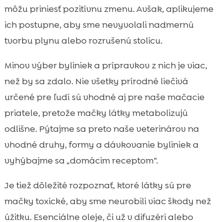
môžu priniesť pozitívnu zmenu. Avšak, aplikujeme
ich postupne, aby sme nevyvolali nadmernú
tvorbu plynu alebo rozrušenú stolicu.
Minov výber byliniek a prípravkov z nich je viac,
než by sa zdalo. Nie všetky prírodné liečivá
určené pre ľudí sú vhodné aj pre naše mačacie
priatele, pretože mačky látky metabolizujú
odlišne. Pýtajme sa preto naše veterinárov na
vhodné druhy, formy a dávkovanie byliniek a
vyhýbajme sa „domácim receptom“.
Je tiež dôležité rozpoznať, ktoré látky sú pre
mačky toxické, aby sme neurobili viac škody než
úžitku. Esenciálne oleje, či už v difuzéri alebo