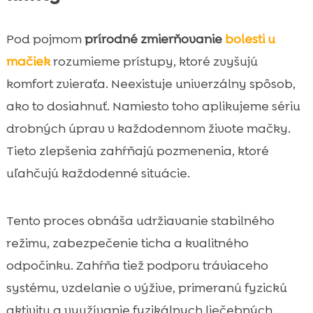
Pod pojmom
prírodné zmierňovanie
bolesti u
mačiek
rozumieme prístupy, ktoré zvyšujú
komfort zvieraťa. Neexistuje univerzálny spôsob,
ako to dosiahnuť. Namiesto toho aplikujeme sériu
drobných úprav v každodennom živote mačky.
Tieto zlepšenia zahŕňajú pozmenenia, ktoré
uľahčujú každodenné situácie.
Tento proces obnáša udržiavanie stabilného
režimu, zabezpečenie ticha a kvalitného
odpočinku. Zahŕňa tiež podporu tráviaceho
systému, vzdelanie o výžive, primeranú fyzickú
aktivitu a využívanie fyzikálnych liečebných