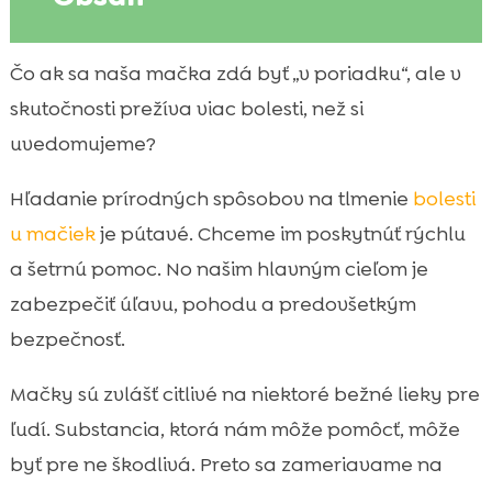
Prečo mačky bolesť často skrývajú a prečo
Čo ak sa naša mačka zdá byť „v poriadku“, ale v

je to pre nás riziko
skutočnosti prežíva viac bolesti, než si
Ako spoznáme bolesť u mačky: signály v

uvedomujeme?
správaní, pohybe a hygiene
Kedy musíme ísť k veterinárovi a kedy už
Hľadanie prírodných spôsobov na tlmenie
bolesti

prírodné postupy nestačia
u mačiek
je pútavé. Chceme im poskytnúť rýchlu
Najčastejšie príčiny bolesti u mačiek na

a šetrnú pomoc. No našim hlavným cieľom je
Slovensku
zabezpečiť úľavu, pohodu a predovšetkým
prírodné zmierňovanie bolesti u mačiek: čo

bezpečnosť.
to znamená a aké má limity
Bezpečné prírodné doplnky a bylinky: na

Mačky sú zvlášť citlivé na niektoré bežné lieky pre
čo si dávať pozor
ľudí. Substancia, ktorá nám môže pomôcť, môže
Teplo, chlad a domáca podpora:

byť pre ne škodlivá. Preto sa zameriavame na
jednoduché metódy úľavy pri bolesti