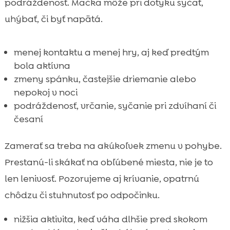
podráždenosť. Mačka môže pri dotyku syčať,
uhýbať, či byť napätá.
menej kontaktu a menej hry, aj keď predtým
bola aktívna
zmeny spánku, častejšie driemanie alebo
nepokoj v noci
podráždenosť, vrčanie, syčanie pri zdvíhaní či
česaní
Zamerať sa treba na akúkoľvek zmenu v pohybe.
Prestanú-li skákať na obľúbené miesta, nie je to
len lenivosť. Pozorujeme aj krívanie, opatrnú
chôdzu či stuhnutosť po odpočinku.
nižšia aktivita, keď váha dlhšie pred skokom