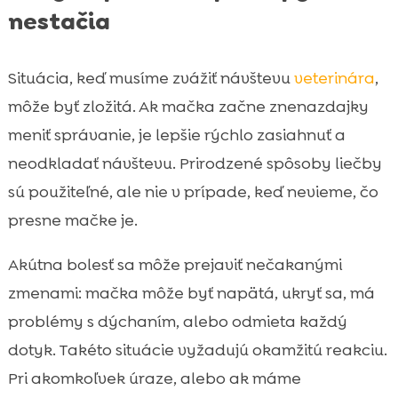
nestačia
Situácia, keď musíme zvážiť návštevu
veterinára
,
môže byť zložitá. Ak mačka začne znenazdajky
meniť správanie, je lepšie rýchlo zasiahnuť a
neodkladať návštevu. Prirodzené spôsoby liečby
sú použiteľné, ale nie v prípade, keď nevieme, čo
presne mačke je.
Akútna bolesť sa môže prejaviť nečakanými
zmenami: mačka môže byť napätá, ukryť sa, má
problémy s dýchaním, alebo odmieta každý
dotyk. Takéto situácie vyžadujú okamžitú reakciu.
Pri akomkoľvek úraze, alebo ak máme