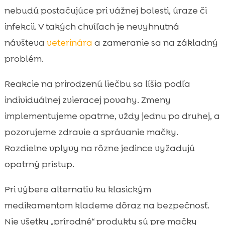
nebudú postačujúce pri vážnej bolesti, úraze či
infekcii. V takých chvíľach je nevyhnutná
návšteva
veterinára
a zameranie sa na základný
problém.
Reakcie na prirodzenú liečbu sa líšia podľa
individuálnej zvieracej povahy. Zmeny
implementujeme opatrne, vždy jednu po druhej, a
pozorujeme zdravie a správanie mačky.
Rozdielne vplyvy na rôzne jedince vyžadujú
opatrný prístup.
Pri výbere alternatív ku klasickým
medikamentom klademe dôraz na bezpečnosť.
Nie všetky „prírodné“ produkty sú pre mačky