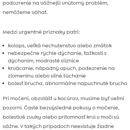
podozrenie na vážnejší vnútorný problém,
nemôžeme váhať.
Medzi urgentné príznaky patrí:
kolaps, veľká nechutenstvo alebo zmätok
nebezpečne rýchle dýchanie, ťažkosti s
dýchaním, modrasté sliznice
krvácanie, nápadný opuch, podezrenie na
zlomeninu alebo silné šúchanie
bolesť brucha, abnormálne napuchnuté brucho
Pri močení, obzvlášť u kocúrov, musíme byť veľmi
pozorní. Časté bezvýsledné pokusy o močenie,
bolestivé zvuky alebo prítomnosť krvi v moči sú
vážne. V takých prípadoch neexistuje žiadne