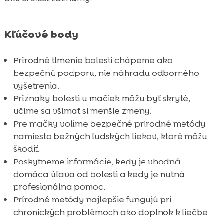
sme vedeli vyhodnotiť účinok
Záver

Kľúčové body
FAQ

Prírodné tlmenie bolesti chápeme ako
bezpečnú podporu, nie náhradu odborného
vyšetrenia.
Príznaky bolesti u mačiek môžu byť skryté,
učíme sa všímať si menšie zmeny.
Pre mačky volíme bezpečné prírodné metódy
namiesto bežných ľudských liekov, ktoré môžu
škodiť.
Poskytneme informácie, kedy je vhodná
domáca úľava od bolesti a kedy je nutná
profesionálna pomoc.
Prírodné metódy najlepšie fungujú pri
chronických problémoch ako doplnok k liečbe