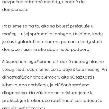
bezpečné prírodné metódy, vhodné do
Masáž, jemná mobilizácia a fyzioterapia

domácnosti.
pre mačky
Úprava domácnosti: ergonomické

prostredie pre boľavé kĺby a chrbát
Pozrieme sa na to, ako sa bolesť prejavuje u
Stres a bolesť: prepojenie nervového

mačky – v jej správaní aj pohybe. Uvidíme, kedy
systému, imunity a správania
je čas vyhľadať veterinárnu pomoc a kedy stačí
Výživa ako základ: protizápalová stratégia

domáce riešenie ako doplnková podpora.
a citlivé trávenie
CricksyCat krmivo pre mačky: prirodzená

S úspechom využívame prírodné metódy hlavne
podpora pri citlivosti a dlhodobej
vtedy, keď rozumieme, čo sa deje v tele mačky. Pri
starostlivosti
dlhotrvajúcich problémoch, ako sú ťažkosti s
Purrfect Life stelivo: prirodzená čistota a

kĺbmi alebo chrbticou, je kľúčová správna
komfort pri mačkách s bolesťou
diagnostika. Na základe nej pristupujeme k
Najčastejšie chyby pri domácom tlmení

bolesti a ako sa im vyhnúť
praktickým krokom: čo robiť hneď, čo sledovať a
Ako si viesť denník bolesti a zlepšenia, aby
ako si viesť záznamy.
