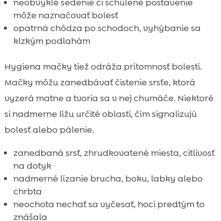
neobvyklé sedenie či schúlené postavenie
môže naznačovať bolesť
opatrná chôdza po schodoch, vyhýbanie sa
klzkým podlahám
Hygiena mačky tiež odráža prítomnosť bolesti.
Mačky môžu zanedbávať čistenie srsťe, ktorá
vyzerá matne a tvoria sa v nej chumáče. Niektoré
si nadmerne lížu určité oblasti, čím signalizujú
bolesť alebo pálenie.
zanedbaná srsť, zhrudkovatené miesta, citlivosť
na dotyk
nadmerné lízanie brucha, boku, labky alebo
chrbta
neochota nechať sa vyčesať, hoci predtým to
znášala