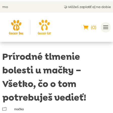
🤝 Môžeš zaplatiť aj na dobierku
(0)
Prírodné tlmenie
bolesti u mačky –
Všetko, čo o tom
potrebuješ vedieť!
m
mačka