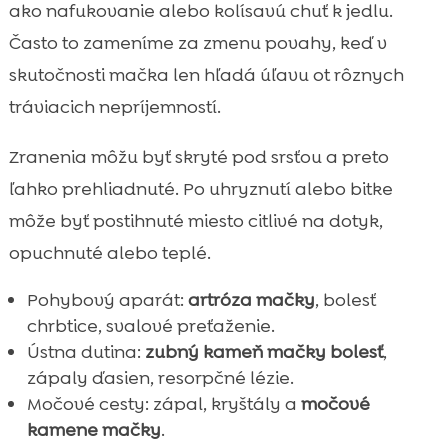
ako nafukovanie alebo kolísavú chuť k jedlu.
Často to zameníme za zmenu povahy, keď v
skutočnosti mačka len hľadá úľavu ot rôznych
tráviacich nepríjemností.
Zranenia môžu byť skryté pod srsťou a preto
ľahko prehliadnuté. Po uhryznutí alebo bitke
môže byť postihnuté miesto citlivé na dotyk,
opuchnuté alebo teplé.
Pohybový aparát:
artróza mačky
, bolesť
chrbtice, svalové preťaženie.
Ústna dutina:
zubný kameň mačky bolesť
,
zápaly ďasien, resorpčné lézie.
Močové cesty: zápal, kryštály a
močové
kamene mačky
.