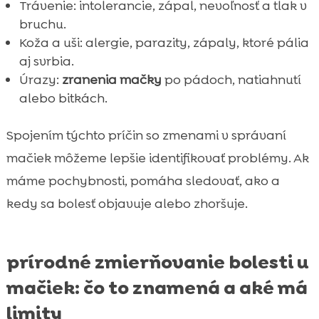
Trávenie: intolerancie, zápal, nevoľnosť a tlak v
bruchu.
Koža a uši: alergie, parazity, zápaly, ktoré pália
aj svrbia.
Úrazy:
zranenia mačky
po pádoch, natiahnutí
alebo bitkách.
Spojením týchto príčin so zmenami v správaní
mačiek môžeme lepšie identifikovať problémy. Ak
máme pochybnosti, pomáha sledovať, ako a
kedy sa bolesť objavuje alebo zhoršuje.
prírodné zmierňovanie bolesti u
mačiek: čo to znamená a aké má
limity