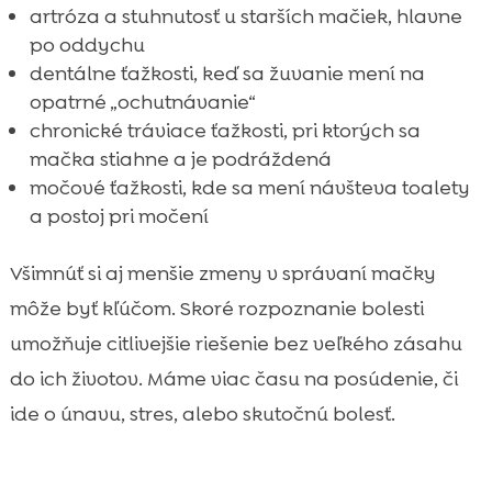
artróza a stuhnutosť u starších mačiek, hlavne
po oddychu
dentálne ťažkosti, keď sa žuvanie mení na
opatrné „ochutnávanie“
chronické tráviace ťažkosti, pri ktorých sa
mačka stiahne a je podráždená
močové ťažkosti, kde sa mení návšteva toalety
a postoj pri močení
Všimnúť si aj menšie zmeny v správaní mačky
môže byť kľúčom. Skoré rozpoznanie bolesti
umožňuje citlivejšie riešenie bez veľkého zásahu
do ich životov. Máme viac času na posúdenie, či
ide o únavu, stres, alebo skutočnú bolesť.