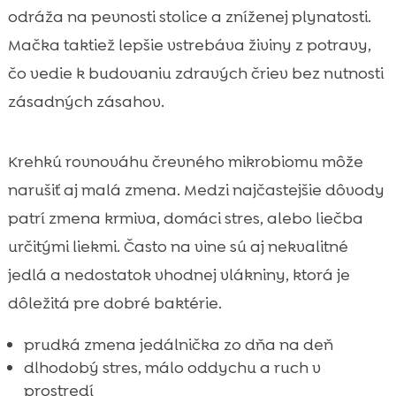
odráža na pevnosti stolice a zníženej plynatosti.
Mačka taktiež lepšie vstrebáva živiny z potravy,
čo vedie k budovaniu zdravých čriev bez nutnosti
zásadných zásahov.
Krehkú rovnováhu črevného mikrobiomu môže
narušiť aj malá zmena. Medzi najčastejšie dôvody
patrí zmena krmiva, domáci stres, alebo liečba
určitými liekmi. Často na vine sú aj nekvalitné
jedlá a nedostatok vhodnej vlákniny, ktorá je
dôležitá pre dobré baktérie.
prudká zmena jedálnička zo dňa na deň
dlhodobý stres, málo oddychu a ruch v
prostredí