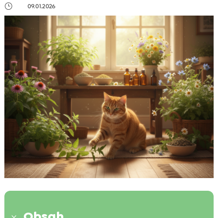
}
09.01.2026
Obsah
3