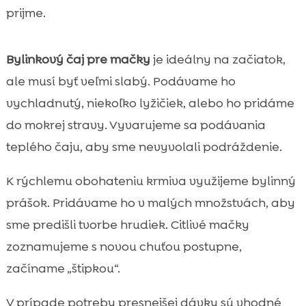
prijme.
Bylinkový čaj pre mačky
je ideálny na začiatok,
ale musí byť veľmi slabý. Podávame ho
vychladnutý, niekoľko lyžičiek, alebo ho pridáme
do mokrej stravy. Vyvarujeme sa podávania
teplého čaju, aby sme nevyvolali podráždenie.
K rýchlemu obohateniu krmiva využijeme bylinný
prášok. Pridávame ho v malých množstvách, aby
sme predišli tvorbe hrudiek. Citlivé mačky
zoznamujeme s novou chuťou postupne,
začíname „štipkou“.
V prípade potreby presnejšej dávky sú vhodné