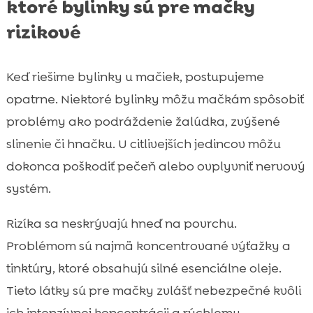
ktoré bylinky sú pre mačky
rizikové
Keď riešime bylinky u mačiek, postupujeme
opatrne. Niektoré bylinky môžu mačkám spôsobiť
problémy ako podráždenie žalúdka, zvýšené
slinenie či hnačku. U citlivejších jedincov môžu
dokonca poškodiť pečeň alebo ovplyvniť nervový
systém.
Rizíka sa neskrývajú hneď na povrchu.
Problémom sú najmä koncentrované výťažky a
tinktúry, ktoré obsahujú silné esenciálne oleje.
Tieto látky sú pre mačky zvlášť nebezpečné kvôli