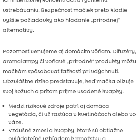
ich intenzívnej koncentrácii a rýchlemu
vstrebávaniu. Bezpečnosť mačiek preto kladie
vyššie požiadavky ako hľadanie „prírodnej“
alternatívy.
Pozornosť venujeme aj domácim vôňam. Difuzéry,
aromalampy či voňavé „prírodné“ produkty môžu
mačkám spôsobovať ťažkosti pri vdýchnutí.
Obzvláštne riziko predstavuje, keď mačka olizuje
svoj kožuch a pritom príjme usadené kvapky.
Medzi rizikové zdroje patrí aj domáca
vegetácia, či už rastúca v kvetináčoch alebo vo
váze.
Vzdušné zmesi a kvapky, ktoré sú obtiažne
ovládateľné vzhľadom k množstvu a