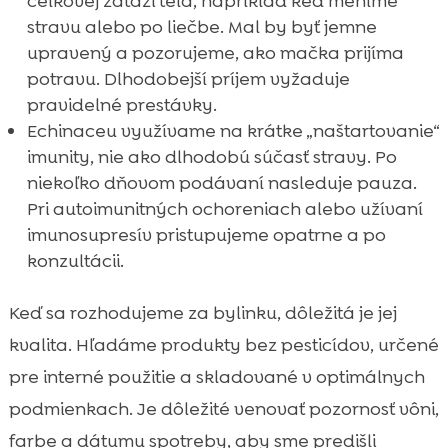
celkovej záťaži tela, napríklad keď meníme
stravu alebo po liečbe. Mal by byť jemne
upravený a pozorujeme, ako mačka prijíma
potravu. Dlhodobejší príjem vyžaduje
pravidelné prestávky.
Echinaceu využívame na krátke „naštartovanie“
imunity, nie ako dlhodobú súčasť stravy. Po
niekoľko dňovom podávaní nasleduje pauza.
Pri autoimunitných ochoreniach alebo užívaní
imunosupresív pristupujeme opatrne a po
konzultácii.
Keď sa rozhodujeme za bylinku, dôležitá je jej
kvalita. Hľadáme produkty bez pesticídov, určené
pre interné použitie a skladované v optimálnych
podmienkach. Je dôležité venovať pozornosť vôni,
farbe a dátumu spotreby, aby sme predišli