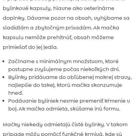
bylinkové kapsuly, hlavne ako veterinárne
doplnky. Dávame pozor na obsah, vyhýbame sa
sladidlám a zbytočným prísadám. Ak mačka
kapsulu nemôže prehltnúť, obsah môžeme
primiešať do jej jedla.
Začíname s minimálnym množstvom, ktoré
postupne zvyšujeme počas niekoľkých dní.
Bylinky pridávame do obľúbenej mokrej stravy,
najlepšie do takej, ktorú mačka skonzumuje
hneď.
Podávanie byliniek nesmie premeniť kŕmenie v
boj. Ak mačka odmieta, skúšame inú formu.
Mačky niekedy odmietajú čisté bylinky. V takom
prípade môžu pomôcť funkčné krmivá, kde sú