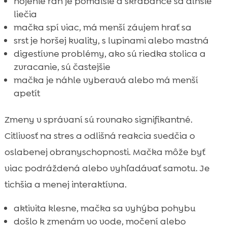
hojenie rán je pomalšie a škrabance sa dlhšie
liečia
mačka spí viac, má menší záujem hrať sa
srst je horšej kvality, s lupinami alebo mastná
digestívne problémy, ako sú riedka stolica a
zvracanie, sú častejšie
mačka je náhle vyberavá alebo má menší
apetít
Zmeny v správaní sú rovnako signifikantné.
Citlivosť na stres a odlišná reakcia svedčia o
oslabenej obranyschopnosti. Mačka môže byť
viac podráždená alebo vyhľadávať samotu. Je
tichšia a menej interaktívna.
aktivita klesne, mačka sa vyhýba pohybu
došlo k zmenám vo vode, močení alebo