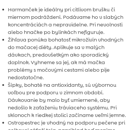
Harmanček je ideálny pri citlivom brušku či
miernom podráždení. Podávame ho v slabých
koncentráciách a nepravidelne. Pri nevolnosti
alebo hnačke po bylinkách nefiguruje.
Žihľava ponúka bohatosť mikroživín vhodných
do mačacej diéty. Aplikuje sa v malých
dávkach, predovšetkým ako sporadický
doplnok. Vyhneme sa jej, ak má mačka
problémy s močovými cestami alebo pije
nedostatočne.
Šípky, bohaté na antioxidanty, sú výbornou
voľbou pre podporu v zimnom období.
Dávkovanie by malo byť umiernené, aby
nedošlo k zaťaženiu tráviaceho systému. Pri
sklonoch k riedkej stolici začíname veľmi jemne.
Ostropestrec je vhodný na podporu pečene pri