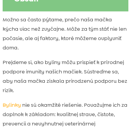
Prečo je silná imunita mačky dôležitá pre
Možno sa často pýtame, prečo naša mačka

zdravie počas celého roka
kýcha viac než zvyčajne. Môže za tým stáť nie len
Signály, že imunita našej mačky môže byť

počasie, ale aj faktory, ktoré môžeme ovplyvniť
oslabená
doma.
prírodné posilnenie imunity mačky

bylinami
Prejdeme si, ako byliny môžu prispieť k prírodnej
Bezpečnosť na prvom mieste: ktoré bylinky

podpore imunity našich mačiek. Sústreďme sa,
sú pre mačky rizikové
aby naša mačka získala prirodzenú podporu bez
Najlepšie bylinky na podporu imunity

rizík.
mačky a ich účinky
Ako bylinky podávať mačke: formy, ktoré

Bylinky
nie sú okamžité riešenie. Považujme ich za
vieme zvládnuť doma
doplnok k základom: kvalitnej strave, čistote,
Dávkovanie a dĺžka kúry: ako nastaviť

prevencii a nevyhnutnej veterinárnej
bylinkovú rutinu rozumne