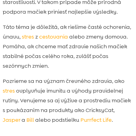
starostlivosti. V takom prípade môže prírodná
Imunita sa začína v črevách: trávenie,

podpora mačiek priniesť najlepšie výsledky.
mikrobiom a prebiotická podpora
Stres a imunita mačky: ako nám môže

Táto téma je dôležitá, ak riešime časté ochorenia,
pomôcť prírodný prístup
únavu,
stres
z
cestovania
alebo zmeny domova.
Sezónne posilnenie imunity: jar, jeseň, zima

Pomáha, ak chceme mať zdravie našich mačiek
a obdobie pĺznutia
stabilné počas celého roka, zvlášť počas
Výživa ako základ: CricksyCat krmivo ako

prirodzená podpora zdravia
sezónnych zmien.
Hygiena a domáce prostredie: Purrfect Life

Pozrieme sa na význam črevného zdravia, ako
podstielka a čistota bez kompromisov
stres
ovplyvňuje imunitu a výhody pravidelnej
Záver

rutiny. Venujeme sa aj výžive a prostrediu mačiek
FAQ

s poukázaním na produkty ako CricksyCat,
Jasper
a
Bill
alebo podstielku
Purrfect Life
.