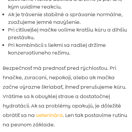
kým uvidíme reakciu.
Ak je trávenie stabilné a správanie normálne,
zvažujeme jemné navýšenie.
Pri citlivejšej mačke volíme kratšiu kúru a dlhšiu
prestávku.
Pri kombinácii s liekmi sa radšej držíme
konzervatívneho režimu.
Bezpečnosť má prednosť pred rýchlosťou. Pri
hnačke, zvracaní, nepokoji, alebo ak mačka
začne výrazne škriabať, ihneď prerušujeme kúru.
Vrátime sa k obvyklej strave a dostatočnej
hydratácii. Ak sa problémy opakujú, je dôležité
obrátiť sa na
veterinára
. Len tak postavíme rutinu
na pevnom základe.