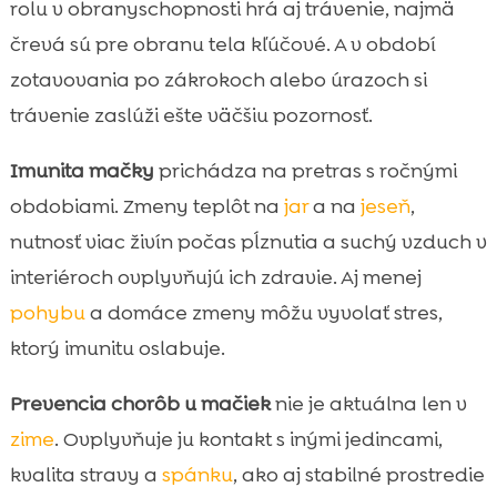
rolu v obranyschopnosti hrá aj trávenie, najmä
črevá sú pre obranu tela kľúčové. A v období
zotavovania po zákrokoch alebo úrazoch si
trávenie zaslúži ešte väčšiu pozornosť.
Imunita mačky
prichádza na pretras s ročnými
obdobiami. Zmeny teplôt na
jar
a na
jeseň
,
nutnosť viac živín počas pĺznutia a suchý vzduch v
interiéroch ovplyvňujú ich zdravie. Aj menej
pohybu
a domáce zmeny môžu vyvolať stres,
ktorý imunitu oslabuje.
Prevencia chorôb u mačiek
nie je aktuálna len v
zime
. Ovplyvňuje ju kontakt s inými jedincami,
kvalita stravy a
spánku
, ako aj stabilné prostredie