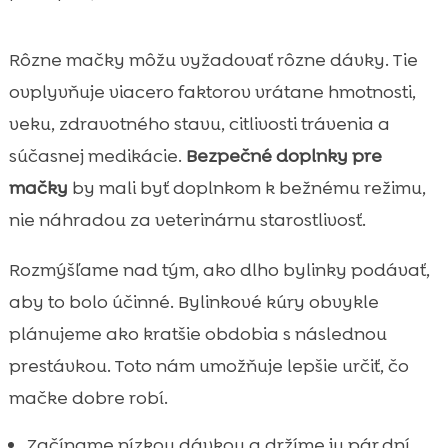
Rôzne mačky môžu vyžadovať rôzne dávky. Tie
ovplyvňuje viacero faktorov vrátane hmotnosti,
veku, zdravotného stavu, citlivosti trávenia a
súčasnej medikácie.
Bezpečné doplnky pre
mačky
by mali byť doplnkom k bežnému režimu,
nie náhradou za veterinárnu starostlivosť.
Rozmýšľame nad tým, ako dlho bylinky podávať,
aby to bolo účinné. Bylinkové kúry obvykle
plánujeme ako kratšie obdobia s následnou
prestávkou. Toto nám umožňuje lepšie určiť, čo
mačke dobre robí.
Začíname nízkou dávkou a držíme ju pár dní,