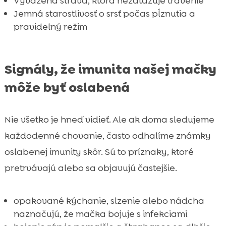
Vyvážená strava, ktorá nezaťažuje trávenie
Jemná starostlivosť o srsť počas pĺznutia a
pravidelný režim
Signály, že imunita našej mačky
môže byť oslabená
Nie všetko je hneď vidieť. Ale ak doma sledujeme
každodenné chovanie, často odhalíme známky
oslabenej imunity skôr. Sú to príznaky, ktoré
pretrvávajú alebo sa objavujú častejšie.
opakované kýchanie, slzenie alebo nádcha
naznačujú, že mačka bojuje s infekciami