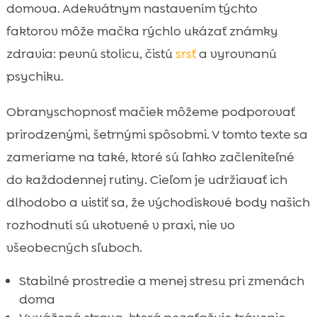
domova. Adekvátnym nastavením týchto
faktorov môže mačka rýchlo ukázať známky
zdravia: pevnú stolicu, čistú
srsť
a vyrovnanú
psychiku.
Obranyschopnosť mačiek môžeme podporovať
prirodzenými, šetrnými spôsobmi. V tomto texte sa
zameriame na také, ktoré sú ľahko začleniteľné
do každodennej rutiny. Cieľom je udržiavať ich
dlhodobo a uistiť sa, že východiskové body našich
rozhodnutí sú ukotvené v praxi, nie vo
všeobecných sľuboch.
Stabilné prostredie a menej stresu pri zmenách
doma