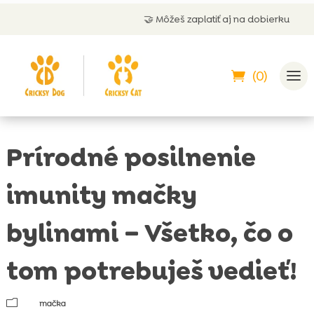
🤝 Môžeš zaplatiť aj na dobierku
(0)
Prírodné posilnenie
imunity mačky
bylinami – Všetko, čo o
tom potrebuješ vedieť!
m
mačka