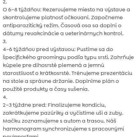
O 6–8 týždňov: Rezervujeme miesto na výstave a
skontrolujeme platnosť očkovaní. Započneme
antiparazitický režim. Časová osa sa doplní o
dátumy revakcinácie a veterinárnych kontrol.
4–6 týždňov pred výstavou: Pustíme sa do
špecifického groomingu podľa typu srsti. Zahrňuje
kúpele pre dlhosrsté plemená a jemnú
starostlivosť o krátkosrsté. Trénujeme prezentáciu
na stole a správne držanie. Doplníme plán o
použité produkty a časy sušenia.
2–3 týždne pred: Finalizujeme kondíciu,
zakrátkujeme pazúriky a vyčistíme uši a zuby.
Mačku zoznamujeme s autom a trasou. Náš
harmonogram synchronizujeme s pracovnými
povinnosťami.