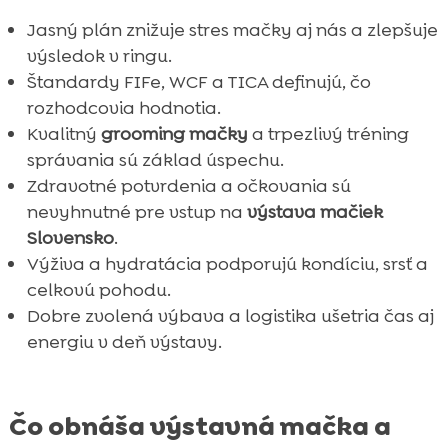
Jasný plán znižuje stres mačky aj nás a zlepšuje
výsledok v ringu.
Štandardy FIFe, WCF a TICA definujú, čo
rozhodcovia hodnotia.
Kvalitný
grooming mačky
a trpezlivý tréning
správania sú základ úspechu.
Zdravotné potvrdenia a očkovania sú
nevyhnutné pre vstup na
výstava mačiek
Slovensko
.
Výživa a hydratácia podporujú kondíciu, srsť a
celkovú pohodu.
Dobre zvolená výbava a logistika ušetria čas aj
energiu v deň výstavy.
Čo obnáša výstavná mačka a