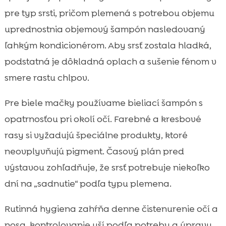
pre typ srsti, pričom plemená s potrebou objemu
uprednostnia objemový šampón nasledovaný
ľahkým kondicionérom. Aby srsť zostala hladká,
podstatná je dôkladná oplach a sušenie fénom v
smere rastu chlpov.
Pre biele mačky používame bieliací šampón s
opatrnosťou pri okolí očí. Farebné a kresbové
rasy si vyžadujú špeciálne produkty, ktoré
neovplyvňujú pigment. Časový plán pred
výstavou zohľadňuje, že srsť potrebuje niekoľko
dní na „sadnutie“ podľa typu plemena.
Rutinná hygiena zahŕňa denne čistenurenie očí a
nosa, kontrolovanie uší podľa potreby a úpravu