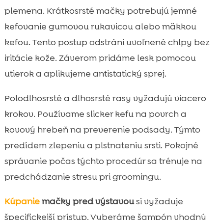
plemena. Krátkosrsté mačky potrebujú jemné
kefovanie gumovou rukavicou alebo mäkkou
kefou. Tento postup odstráni uvoľnené chlpy bez
iritácie kože. Záverom pridáme lesk pomocou
utierok a aplikujeme antistatický sprej.
Polodlhosrsté a dlhosrsté rasy vyžadujú viacero
krokov. Používame slicker kefu na povrch a
kovový hrebeň na preverenie podsady. Týmto
predídem zlepeniu a plstnateniu srsti. Pokojné
správanie počas týchto procedúr sa trénuje na
predchádzanie stresu pri groomingu.
Kúpanie
mačky pred výstavou
si vyžaduje
špecifickejší prístup. Vyberáme šampón vhodný