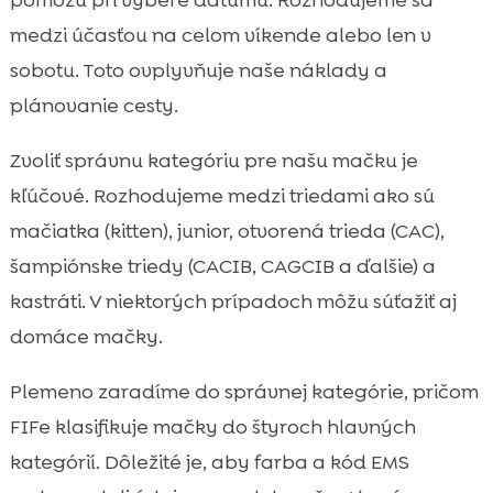
pomôžu pri výbere dátumu. Rozhodujeme sa
medzi účasťou na celom víkende alebo len v
sobotu. Toto ovplyvňuje naše náklady a
plánovanie cesty.
Zvoliť správnu kategóriu pre našu mačku je
kľúčové. Rozhodujeme medzi triedami ako sú
mačiatka (kitten), junior, otvorená trieda (CAC),
šampiónske triedy (CACIB, CAGCIB a ďalšie) a
kastráti. V niektorých prípadoch môžu súťažiť aj
domáce mačky.
Plemeno zaradíme do správnej kategórie, pričom
FIFe klasifikuje mačky do štyroch hlavných
kategórií. Dôležité je, aby farba a kód EMS