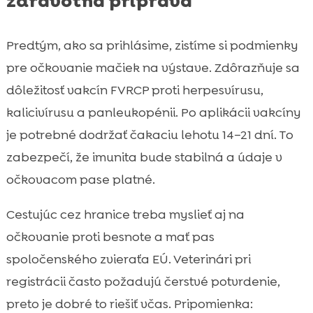
zdravotná príprava
Predtým, ako sa prihlásime, zistíme si podmienky
pre očkovanie mačiek na výstave. Zdôrazňuje sa
dôležitosť vakcín FVRCP proti herpesvírusu,
kalicivírusu a panleukopénii. Po aplikácii vakcíny
je potrebné dodržať čakaciu lehotu 14–21 dní. To
zabezpečí, že imunita bude stabilná a údaje v
očkovacom pase platné.
Cestujúc cez hranice treba myslieť aj na
očkovanie proti besnote a mať pas
spoločenského zvieraťa EÚ. Veterinári pri
registrácii často požadujú čerstvé potvrdenie,
preto je dobré to riešiť včas. Pripomienka: