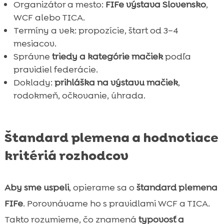
Organizátor a mesto:
FIFe výstava Slovensko
,
WCF alebo TICA.
Termíny a vek: propozície, štart od 3–4
mesiacov.
Správne
triedy a kategórie mačiek
podľa
pravidiel federácie.
Doklady:
prihláška na výstavu mačiek
,
rodokmeň, očkovanie, úhrada.
Štandard plemena a hodnotiace
kritériá rozhodcov
Aby sme uspeli
, opierame sa o
štandard plemena
FIFe
. Porovnávame ho s pravidlami WCF a TICA.
Takto rozumieme, čo znamená
typovosť a