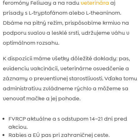
feromóny Feliway a na radu
veterinára
aj
prísady s L‑tryptofánom alebo L‑theanínom.
Dbáme na pitný režim, prispôsobíme krmivo na
podporu svalov a lesklé srsti, udržujeme váhu v
optimálnom rozsahu.
K dispozícii máme všetky dôležité doklady: pas,
evidenciu vakcinácií, veterinárne osvedčenie a
záznamy o preventívnej starostlivosti. Vďaka tomu
administratívu zvládneme rýchlo a môžeme sa
venovať mačke a jej pohode.
FVRCP aktuálne a s odstupom 14–21 dní pred
akciou.
Rabies a EÚ pas pri zahraničnej ceste.