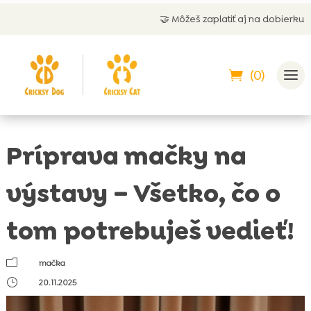
🤝 Môžeš zaplatiť aj na dobierku
(0)
Príprava mačky na
výstavy – Všetko, čo o
tom potrebuješ vedieť!
m
mačka
}
20.11.2025