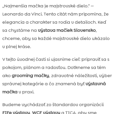
Čo obnáša výstavná mačka a ako začať
„Najmenšia mačka je majstrovské dielo.“ —

Plán prípravy podľa časovej osi pred
Leonardo da Vinci. Tento citát nám pripomína, že

výstavou
elegancia a charakter sa rodia v detailoch. Keď
Výber výstavy a kategórie pre tvoju mačku

sa chystáme na
výstava mačiek Slovensko
,
Štandard plemena a hodnotiace kritériá

chceme, aby sa každé majstrovské dielo ukázalo
rozhodcov
v plnej kráse.
Veterinárne náležitosti a zdravotná

príprava
V tejto úvodnej časti si ujasníme cieľ: pripraviť sa s
Každodenná starostlivosť o srsť a grooming

pokojom, plánom a radosťou. Dotkneme sa tém
rutina
ako
grooming mačky
, zdravotné náležitosti, výber
Tréning správania a socializácia

správnej kategórie a čo znamená byť
výstavná
Výživa pre top kondíciu a lesklú srsť

mačka
v praxi.
Produkty CricksyCat pre výstavné mačky a

každodenné zdravie
Budeme vychádzať zo štandardov organizácií
Purrfect Life stelivo pre čistotu výstavného

FIFe výstavy
,
WCF výstavy
a TICA, aby sme