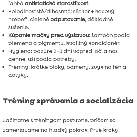
ľahká
antistatická starostlivosť
.
Polodlhosrsté/dlhosrsté: slicker + kovový
hrebeň, cielené
odplstovanie
, dôkladné
sušenie.
Kúpanie mačky pred výstavou
: šampón podľa
plemena a pigmentu, kvalitný kondicionér.
Hygiena: pazúre 2–3 dni vopred, oči a nos
denne, uši podľa potreby.
Tréning: krátke bloky, odmeny, zvyk na fén a
dotyky.
Tréning správania a socializácia
Začíname s tréningom postupne, pričom sa
zameriavame na hladký pokrok. Prvé kroky