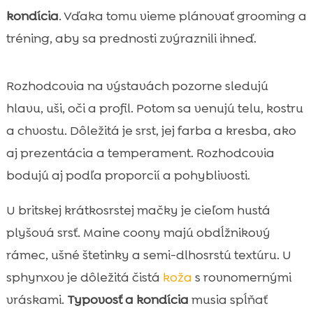
kondícia
. Vďaka tomu vieme plánovať grooming a
tréning, aby sa prednosti zvýraznili ihneď.
Rozhodcovia na výstavách pozorne sledujú
hlavu, uši, oči a profil. Potom sa venujú telu, kostru
a chvostu. Dôležitá je srst, jej farba a kresba, ako
aj prezentácia a temperament. Rozhodcovia
bodujú aj podľa proporcií a pohyblivosti.
U britskej krátkosrstej mačky je cieľom hustá
plyšová srsť. Maine coony majú obdĺžnikový
rámec, ušné štetinky a semi-dlhosrstú textúru. U
sphynxov je dôležitá čistá
koža
s rovnomernými
vráskami.
Typovosť a kondícia
musia spĺňať