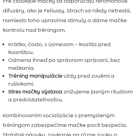
Pre citlivejšie mačky sa odporúčajú feromónové
difuzéry, ako je Feliway. Strach sa nikdy netrestá,
namiesto toho upravíme stimuly a dáme mačke
kontrolu nad tréningom.
Krátko, často, s úsmevom – kvalita pred
kvantitou.
Odmena ihneď po správnom správaní, bez
meškania.
Tréning manipulácie
vždy pred zvukmi a
rušivkami.
Stres mačky výstava
znižujeme jasným rituálom
a predvídateľnosťou.
Kombinovaním socializácie s premysleným
tréningom zabezpečíme mačke pocit bezpečia.
Stabilné návyky, zvykanie na rôzne zvuky a