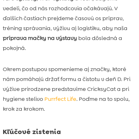
koterca
vedeli, čo od nás rozhodcovia očakávajú. V
Výstavná výbava: čo si zbaliť so sebou

ďalších častiach prejdeme časovú os príprav,
príprava mačky na výstavy

tréning správania, výživu aj logistiku, aby naša
Logistika a cestovanie na výstavu

príprava mačky na výstavy
bola dôsledná a
Prezentácia pred rozhodcom a ringová

pokojná.
etiketa
Starostlivosť po výstave a regenerácia

Záver
Okrem postupov spomenieme aj značky, ktoré

FAQ
nám pomáhajú držať formu a čistotu v deň D. Pri

výžive prirodzene predstavíme CricksyCat a pri
hygiene stelivo
Purrfect Life
. Poďme na to spolu,
krok za krokom.
Kľúčové zistenia