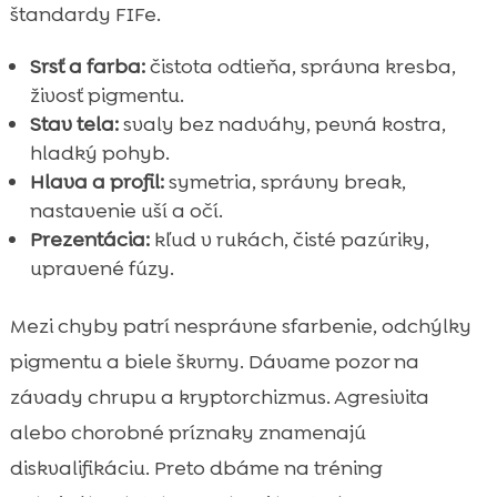
štandardy FIFe.
Srsť a farba:
čistota odtieňa, správna kresba,
živosť pigmentu.
Stav tela:
svaly bez nadváhy, pevná kostra,
hladký pohyb.
Hlava a profil:
symetria, správny break,
nastavenie uší a očí.
Prezentácia:
kľud v rukách, čisté pazúriky,
upravené fúzy.
Mezi chyby patrí nesprávne sfarbenie, odchýlky
pigmentu a biele škvrny. Dávame pozor na
závady chrupu a kryptorchizmus. Agresivita
alebo chorobné príznaky znamenajú
diskvalifikáciu. Preto dbáme na tréning