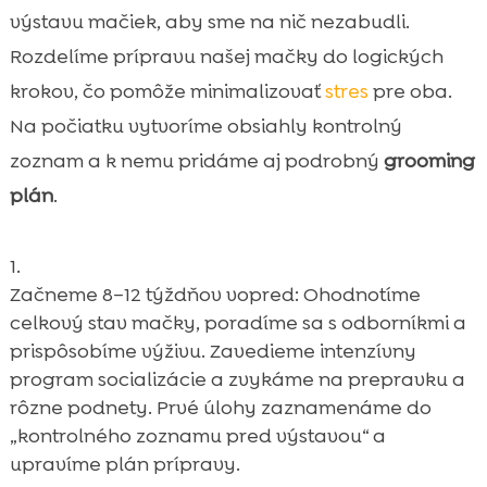
výstavu mačiek, aby sme na nič nezabudli.
Rozdelíme prípravu našej mačky do logických
krokov, čo pomôže minimalizovať
stres
pre oba.
Na počiatku vytvoríme obsiahly kontrolný
zoznam a k nemu pridáme aj podrobný
grooming
plán
.
Začneme 8–12 týždňov vopred: Ohodnotíme
celkový stav mačky, poradíme sa s odborníkmi a
prispôsobíme výživu. Zavedieme intenzívny
program socializácie a zvykáme na prepravku a
rôzne podnety. Prvé úlohy zaznamenáme do
„kontrolného zoznamu pred výstavou“ a
upravíme plán prípravy.