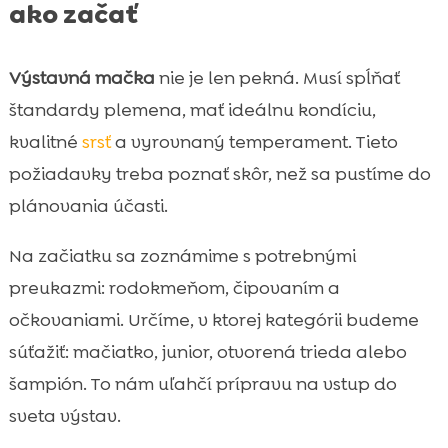
ako začať
Výstavná mačka
nie je len pekná. Musí spĺňať
štandardy plemena, mať ideálnu kondíciu,
kvalitné
srsť
a vyrovnaný temperament. Tieto
požiadavky treba poznať skôr, než sa pustíme do
plánovania účasti.
Na začiatku sa zoznámime s potrebnými
preukazmi: rodokmeňom, čipovaním a
očkovaniami. Určíme, v ktorej kategórii budeme
súťažiť: mačiatko, junior, otvorená trieda alebo
šampión. To nám uľahčí prípravu na vstup do
sveta výstav.