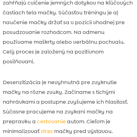
zahŕňajú cvičenie jemných dotykov na kľúčových
častiach tela mačky. Súčasťou tréningu je aj
naučenie mačky držať sa v pozícii vhodnej pre
posudzovanie rozhodcom. Na odmenu
používame maškrty alebo verbálnu pochvalu.
Celý proces je založený na pozitívnom
posilňovaní.
Desenzitizácia je nevyhnutná pre zvyknutie
mačky na rôzne zvuky. Začíname s tichými
nahrávkami a postupne zvyšujeme ich hlasitosť.
Súčasne pracujeme na zvykaní mačky na
prepravku a
cestovanie
autom. Cieľom je
minimalizovať
stres
mačky pred výstavou.