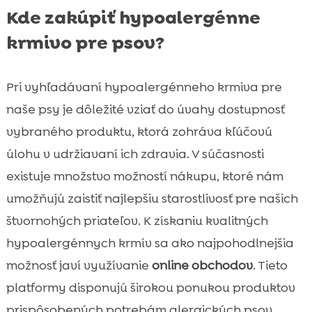
Kde zakúpiť hypoalergénne
krmivo pre psov?
Pri vyhľadávaní hypoalergénneho krmiva pre
naše psy je dôležité vziať do úvahy dostupnosť
vybraného produktu, ktorá zohráva kľúčovú
úlohu v udržiavaní ich zdravia. V súčasnosti
existuje množstvo možností nákupu, ktoré nám
umožňujú zaistiť najlepšiu starostlivosť pre našich
štvornohých priateľov. K získaniu kvalitných
hypoalergénnych krmív sa ako najpohodlnejšia
možnosť javí využívanie
online obchodov
. Tieto
platformy disponujú širokou ponukou produktov
prispôsobených potrebám alergických psov.