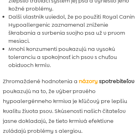
zlepšilo tráviaci systém jej psa a vyriešilo jeho
kožné problémy.
Další vlastník uviedol, že po použití Royal Canin
Hypoallergenic zaznamenal zníženie
škrabania a svrbenia svojho psa už v prvom
mesiaci.
Mnohí konzumenti poukazujú na vysokú
toleranciu a spokojnosť ich psov s chuťou
obidvoch krmív.
Zhromaždené hodnotenia a
názory
spotrebiteľov
poukazujú na to, že výber pravého
hypoalergénneho krmiva je kľúčový pre lepšiu
kvalitu života psov. Skúsenosti našich čitateľov
jasne dokladajú, že tieto krmivá efektívne
zvládajú problémy s alergiou.