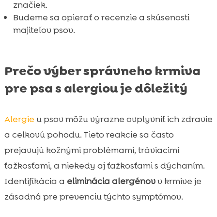
značiek.
Udržiavanie zdravého životného štýlu pre
Budeme sa opierať o recenzie a skúsenosti

psa s alergiami
majiteľov psov.
Záver

FAQ

Prečo výber správneho krmiva
pre psa s alergiou je dôležitý
Alergie
u psov môžu výrazne ovplyvniť ich zdravie
a celkovú pohodu. Tieto reakcie sa často
prejavujú kožnými problémami, tráviacimi
ťažkosťami, a niekedy aj ťažkosťami s dýchaním.
Identifikácia a
eliminácia alergénov
v krmive je
zásadná pre prevenciu týchto symptómov.