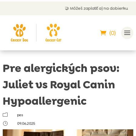
🤝 Môžeš zaplatiť aj na dobierku
(0)
Pre alergických psov:
Juliet vs Royal Canin
Hypoallergenic
m
pes
}
09.06.2025