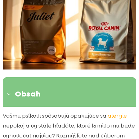
Obsah
3
Prečo výber správneho krmiva pre psa s
Vašmu psíkovi spôsobujú opakujúce sa
alergie

alergiou je dôležitý
nepokoj a vy stále hľadáte, ktoré krmivo mu bude
Juliet hypoalergénne krmivo pre psov

vyhovovať najviac? Rozmýšľate nad výberom