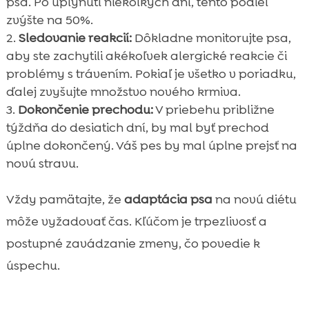
psa. Po uplynutí niekoľkých dní, tento podiel
zvýšte na 50%.
Sledovanie reakcií:
Dôkladne monitorujte psa,
aby ste zachytili akékoľvek alergické reakcie či
problémy s trávením. Pokiaľ je všetko v poriadku,
ďalej zvyšujte množstvo nového krmiva.
Dokončenie prechodu:
V priebehu približne
týždňa do desiatich dní, by mal byť prechod
úplne dokončený. Váš pes by mal úplne prejsť na
novú stravu.
Vždy pamätajte, že
adaptácia psa
na novú diétu
môže vyžadovať čas. Kľúčom je trpezlivosť a
postupné zavádzanie zmeny, čo povedie k
úspechu.