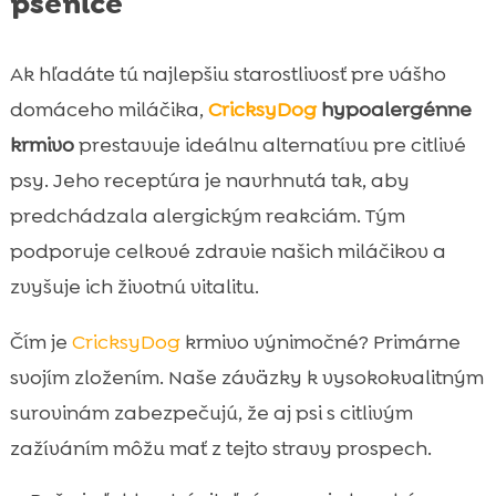
pšenice
Ak hľadáte tú najlepšiu starostlivosť pre vášho
domáceho miláčika,
CricksyDog
hypoalergénne
krmivo
prestavuje ideálnu alternatívu pre citlivé
psy. Jeho receptúra je navrhnutá tak, aby
predchádzala alergickým reakciám. Tým
podporuje celkové zdravie našich miláčikov a
zvyšuje ich životnú vitalitu.
Čím je
CricksyDog
krmivo výnimočné? Primárne
svojím zložením. Naše záväzky k vysokokvalitným
surovinám zabezpečujú, že aj psi s citlivým
zažíváním môžu mať z tejto stravy prospech.