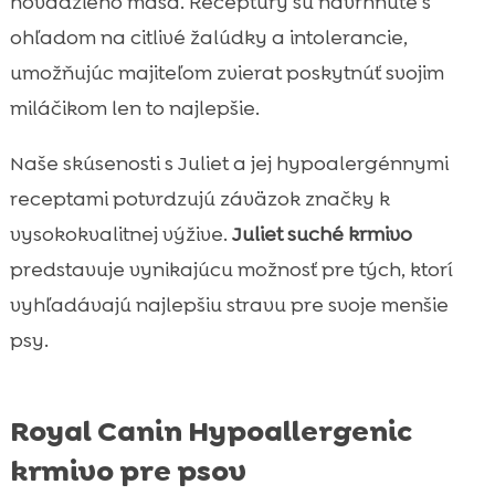
hovädzieho mäsa. Receptúry sú navrhnuté s
ohľadom na citlivé žalúdky a intolerancie,
umožňujúc majiteľom zvierat poskytnúť svojim
miláčikom len to najlepšie.
Naše skúsenosti s Juliet a jej hypoalergénnymi
receptami potvrdzujú záväzok značky k
vysokokvalitnej výžive.
Juliet suché krmivo
predstavuje vynikajúcu možnosť pre tých, ktorí
vyhľadávajú najlepšiu stravu pre svoje menšie
psy.
Royal Canin Hypoallergenic
krmivo pre psov