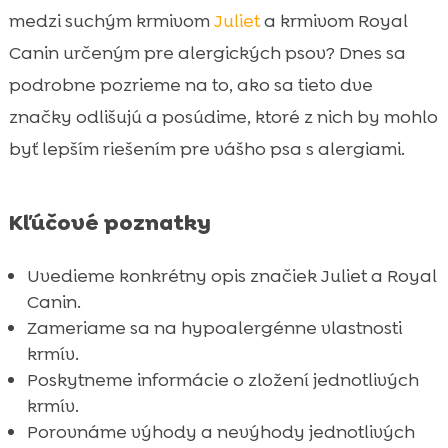
Royal Canin Hypoallergenic krmivo pre

medzi suchým krmivom
Juliet
a krmivom Royal
psov
Canin určeným pre alergických psov? Dnes sa
Porovnanie zložení: Juliet vs Royal Canin

podrobne pozrieme na to, ako sa tieto dve
Hypoallergenic
značky odlišujú a posúdime, ktoré z nich by mohlo
Pre alergických psov: Juliet vs Royal Canin

byť lepším riešením pre vášho psa s alergiami.
Hypoallergenic
Recenzie a skúsenosti majiteľov psov

Alternatívy k hypoalergénnym krmivám
Kľúčové poznatky

CricksyDog: Hypoalergénne krmivo bez

kuracieho mäsa a pšenice
Uvedieme konkrétny opis značiek Juliet a Royal
Canin.
Ako správne zaviesť nové krmivo do stravy

Zameriame sa na hypoalergénne vlastnosti
psa
krmív.
Výhody hypoalergénnych krmív pre psov

Poskytneme informácie o zložení jednotlivých
Potravinové alergie u psov: Pravdy a mýty

krmív.
Kde zakúpiť hypoalergénne krmivo pre

Porovnáme výhody a nevýhody jednotlivých
psov?