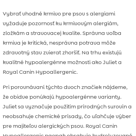
Vybrať vhodné krmivo pre psov s alergiami
vyžaduje pozornosť ku krmivovým alergiám,
zložkám a stravovacej kvalite. Správna voľba
krmiva je kritická, nesprávna potrava môže
zdravotný stav zvierat zhoršiť. Na trhu existujú
kvalitné hypoalergénne možnosti ako Juliet a
Royal Canin Hypoallergenic.
Pri porovnávaní týchto dvoch značiek nájdeme,
že obidve ponúkajú hypoalergénne varianty.
Juliet sa vyznačuje použitím prírodných surovín a
neobsahuje chemické prísady, čo uľahčuje výber
pre majiteľov alergických psov. Royal Canin
Hypoallergenic naopak obsahuje hydrolyzované