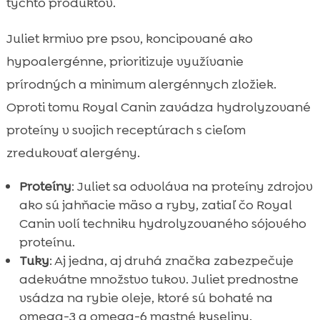
týchto produktov.
Juliet krmivo pre psov, koncipované ako
hypoalergénne, prioritizuje využívanie
prírodných a minimum alergénnych zložiek.
Oproti tomu Royal Canin zavádza hydrolyzované
proteíny v svojich receptúrach s cieľom
zredukovať alergény.
Proteíny
: Juliet sa odvoláva na proteíny zdrojov
ako sú jahňacie mäso a ryby, zatiaľ čo Royal
Canin volí techniku hydrolyzovaného sójového
proteínu.
Tuky
: Aj jedna, aj druhá značka zabezpečuje
adekvátne množstvo tukov. Juliet prednostne
vsádza na rybie oleje, ktoré sú bohaté na
omega-3 a omega-6 mastné kyseliny.