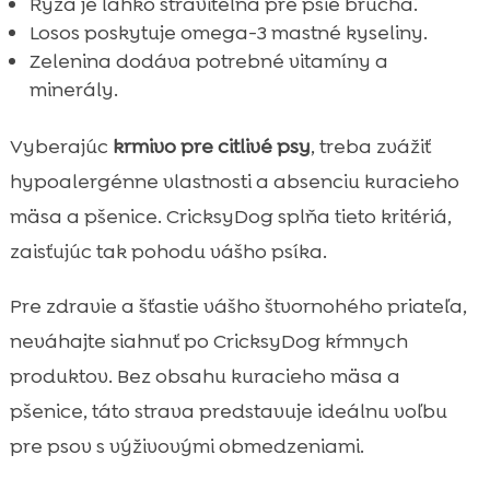
Ryža je ľahko stráviteľná pre psie bruchá.
Losos poskytuje omega-3 mastné kyseliny.
Zelenina dodáva potrebné vitamíny a
minerály.
Vyberajúc
krmivo pre citlivé psy
, treba zvážiť
hypoalergénne vlastnosti a absenciu kuracieho
mäsa a pšenice. CricksyDog splňa tieto kritériá,
zaisťujúc tak pohodu vášho psíka.
Pre zdravie a šťastie vášho štvornohého priateľa,
neváhajte siahnuť po CricksyDog kŕmnych
produktov. Bez obsahu kuracieho mäsa a
pšenice, táto strava predstavuje ideálnu voľbu
pre psov s výživovými obmedzeniami.