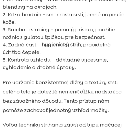
blending na okrajoch.
Krk a hrudník – smer rastu srsti, jemné napnutie
kože.
Brucho a slabiny – pomalý prístup, použitie
nožníc s guľatou špičkou pre bezpečnosť.
Zadná časť –
hygienický strih
, pravidelná
údržba čepele.
Kontrola vzhľadu – dôkladné vyčesanie,
vyhladenie a drobné úpravy.
Pre udržanie konzistentnej dĺžky a textúry srsti
celého tela je dôležité nemeniť dĺžku nadstavca
bez závažného dôvodu. Tento prístup nám
pomôže zachovať jednotný vzhľad mačky.
Voľba techniky strihania závisí od typu mačacej