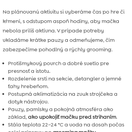
Na plánovanú aktivitu si vyberáme čas po hre či
kŕmení, s odstupom aspoň hodiny, aby mačka
nebola príliš aktívna. V prípade potreby
vkladáme krátke pauzy a odmeňujeme, čím
zabezpečíme pohodlný a rýchly grooming.
Protišmykový povrch a dobré svetlo pre
presnosť a istotu.
Rozdelenie srsti na sekcie, detangler a jemné
ťahy hrebeňom.
Postupná aklimatizácia na zvuk strojčeka a
dotyk nástrojov.
Pauzy, pamlsky a pokojná atmosféra ako
základ,
ako upokojiť mačku pred strihaním
.
Stála teplota 22–24 °C a voda na dosah počas