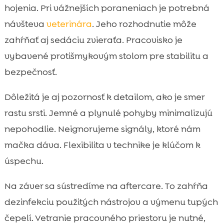
hojenia. Pri vážnejších poraneniach je potrebná
návšteva
veterinára
. Jeho rozhodnutie môže
zahŕňať aj sedáciu zvieraťa. Pracovisko je
vybavené protišmykovým stolom pre stabilitu a
bezpečnosť.
Dôležitá je aj pozornosť k detailom, ako je smer
rastu srsti. Jemné a plynulé pohyby minimalizujú
nepohodlie. Neignorujeme signály, ktoré nám
mačka dáva. Flexibilita v technike je klúčom k
úspechu.
Na záver sa sústredíme na aftercare. To zahŕňa
dezinfekciu použitých nástrojov a výmenu tupých
čepelí. Vetranie pracovného priestoru je nutné,