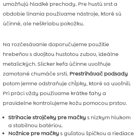
umožňujú hladké prechody. Pre hustú srst a
obdobie línania používame nástroje, ktoré sú
účinné, ale neškriabu pokožku.
Na rozčesávanie doporučujeme použitie
hrebeňov s dvojitou hustotou zubov, ideálne
metalických. Slicker kefa účinne uvoľňuje
zamotané chumáče srsti.
Prestrihávač podsady
potom jemne odstraňuje chĺpky, ktoré sa uvoľnili.
Pri práci vždy používame krátke ťahy a
pravidelne kontrolujeme kožu pomocou prstov.
Strihacie strojčeky pre mačky
s nízkym hlukom
a stabilnou batériou.
Nožnice pre mačky
s guľatou špičkou a riediace