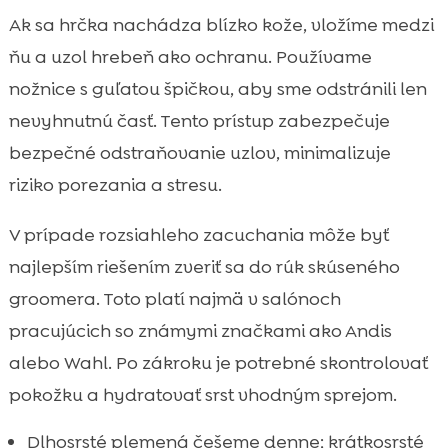
Ak sa hrčka nachádza blízko kože, vložíme medzi
ňu a uzol hrebeň ako ochranu. Používame
nožnice s guľatou špičkou, aby sme odstránili len
nevyhnutnú časť. Tento prístup zabezpečuje
bezpečné odstraňovanie uzlov, minimalizuje
riziko porezania a stresu.
V prípade rozsiahleho zacuchania môže byť
najlepším riešením zveriť sa do rúk skúseného
groomera. Toto platí najmä v salónoch
pracujúcich so známymi značkami ako Andis
alebo Wahl. Po zákroku je potrebné skontrolovať
pokožku a hydratovať srst vhodným sprejom.
Dlhosrsté plemená češeme denne; krátkosrsté