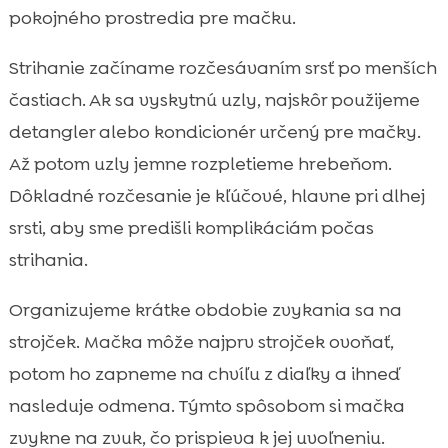
pokojného prostredia pre mačku.
Strihanie začíname rozčesávaním srsť po menších
častiach. Ak sa vyskytnú uzly, najskôr použijeme
detangler alebo kondicionér určený pre mačky.
Až potom uzly jemne rozpletieme hrebeňom.
Dôkladné rozčesanie je kľúčové, hlavne pri dlhej
srsti, aby sme predišli komplikáciám počas
strihania.
Organizujeme krátke obdobie zvykania sa na
strojček. Mačka môže najprv strojček ovoňať,
potom ho zapneme na chvíľu z diaľky a ihneď
nasleduje odmena. Týmto spôsobom si mačka
zvykne na zvuk, čo prispieva k jej uvoľneniu.