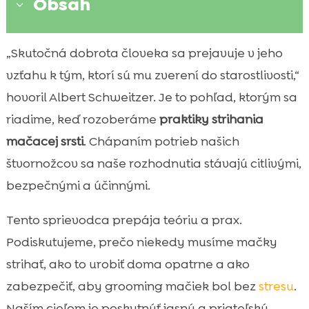
Obsah
3
Prečo a kedy strihať mačaciu srsť
„Skutočná dobrota človeka sa prejavuje v jeho

Základná anatómia mačacej srsti a kože
vzťahu k tým, ktorí sú mu zverení do starostlivosti,“

Výber náradia na bezpečné strihanie
hovoril Albert Schweitzer. Je to pohľad, ktorým sa

Príprava mačky a pracovného priestoru
riadime, keď rozoberáme
praktiky strihania

praktiky strihania mačacej srsti
mačacej srsti
. Chápaním potrieb našich

Bezpečnostné zásady pri strihaní
štvornožcov sa naše rozhodnutia stávajú citlivými,

Riešenie zacuchanej srsti a plstnatých
bezpečnými a účinnými.

hrčiek
Tento sprievodca prepája teóriu a prax.
Kúpanie a sušenie po strihu

Starostlivosť o pokožku po strihaní
Podiskutujeme, prečo niekedy musíme mačky

Domáce strihanie alebo groomer
strihať, ako to urobiť doma opatrne a ako

Výživa a srsť: ako strava ovplyvňuje kvalitu
zabezpečiť, aby grooming mačiek bol bez
stresu
.

chlpov
Naším cieľom je poskytnúť jasnú a priateľskú