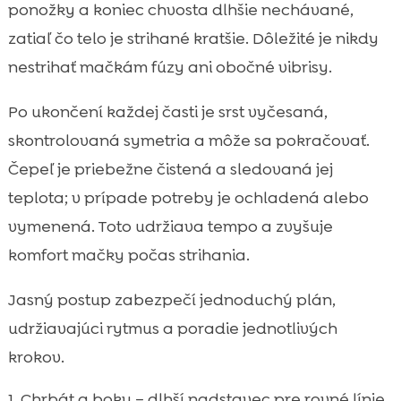
ponožky a koniec chvosta dlhšie nechávané,
zatiaľ čo telo je strihané kratšie. Dôležité je nikdy
nestrihať mačkám fúzy ani obočné vibrisy.
Po ukončení každej časti je srst vyčesaná,
skontrolovaná symetria a môže sa pokračovať.
Čepeľ je priebežne čistená a sledovaná jej
teplota; v prípade potreby je ochladená alebo
vymenená. Toto udržiava tempo a zvyšuje
komfort mačky počas strihania.
Jasný postup zabezpečí jednoduchý plán,
udržiavajúci rytmus a poradie jednotlivých
krokov.
Chrbát a boky – dlhší nadstavec pre rovné línie,