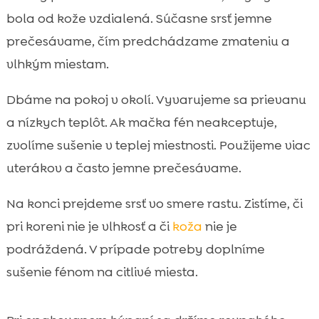
bola od kože vzdialená. Súčasne srsť jemne
prečesávame, čím predchádzame zmateniu a
vlhkým miestam.
Dbáme na pokoj v okolí. Vyvarujeme sa prievanu
a nízkych teplôt. Ak mačka fén neakceptuje,
zvolíme sušenie v teplej miestnosti. Použijeme viac
uterákov a často jemne prečesávame.
Na konci prejdeme srsť vo smere rastu. Zistíme, či
pri koreni nie je vlhkosť a či
koža
nie je
podráždená. V prípade potreby doplníme
sušenie fénom na citlivé miesta.