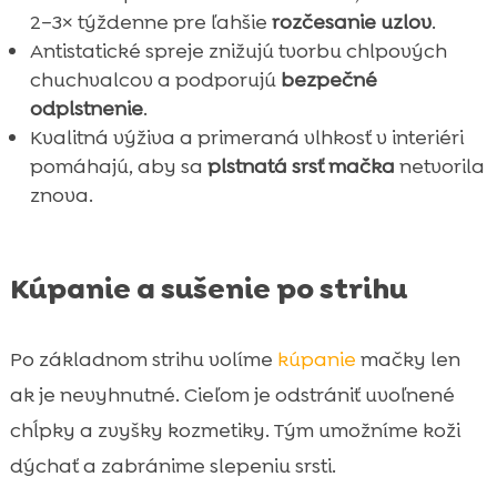
2–3× týždenne pre ľahšie
rozčesanie uzlov
.
Antistatické spreje znižujú tvorbu chlpových
chuchvalcov a podporujú
bezpečné
odplstnenie
.
Kvalitná výživa a primeraná vlhkosť v interiéri
pomáhajú, aby sa
plstnatá srsť mačka
netvorila
znova.
Kúpanie a sušenie po strihu
Po základnom strihu volíme
kúpanie
mačky len
ak je nevyhnutné. Cieľom je odstrániť uvoľnené
chĺpky a zvyšky kozmetiky. Tým umožníme koži
dýchať a zabránime slepeniu srsti.