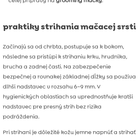
celej prípravy na
grooming mačky
.
praktiky strihania mačacej srsti
Začínajú sa od chrbta, postupuje sa k bokom,
následne sa pristúpi k strihaniu krku, hrudníka,
brucha a zadnej časti. Na zabezpečenie
bezpečnej a rovnakej základnej dĺžky sa používa
dlhší nadstavec v rozsahu 6–9 mm. V
hygienických oblastiach sa uprednostňuje kratší
nadstavec pre presný strih bez rizika
podráždenia.
Pri strihaní je dôležité kožu jemne napnúť a strihať