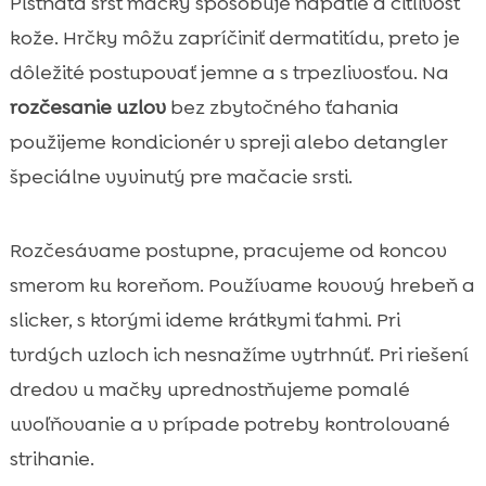
Plstnatá srsť mačky spôsobuje napätie a citlivosť
kože. Hrčky môžu zapríčiniť dermatitídu, preto je
dôležité postupovať jemne a s trpezlivosťou. Na
rozčesanie uzlov
bez zbytočného ťahania
použijeme kondicionér v spreji alebo detangler
špeciálne vyvinutý pre mačacie srsti.
Rozčesávame postupne, pracujeme od koncov
smerom ku koreňom. Používame kovový hrebeň a
slicker, s ktorými ideme krátkymi ťahmi. Pri
tvrdých uzloch ich nesnažíme vytrhnúť. Pri riešení
dredov u mačky uprednostňujeme pomalé
uvoľňovanie a v prípade potreby kontrolované
strihanie.