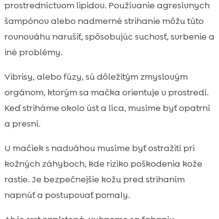
prostredníctvom lipidov. Používanie agresívnych
šampónov alebo nadmerné strihanie môžu túto
rovnováhu narušiť, spôsobujúc suchosť, svrbenie a
iné problémy.
Vibrisy, alebo fúzy, sú dôležitým zmyslovým
orgánom, ktorým sa mačka orientuje v prostredí.
Keď striháme okolo úst a líca, musíme byť opatrní
a presní.
U mačiek s nadváhou musíme byť ostražití pri
kožných záhyboch, kde riziko poškodenia kože
rastie. Je bezpečnejšie kožu pred strihaním
napnúť a postupovať pomaly.