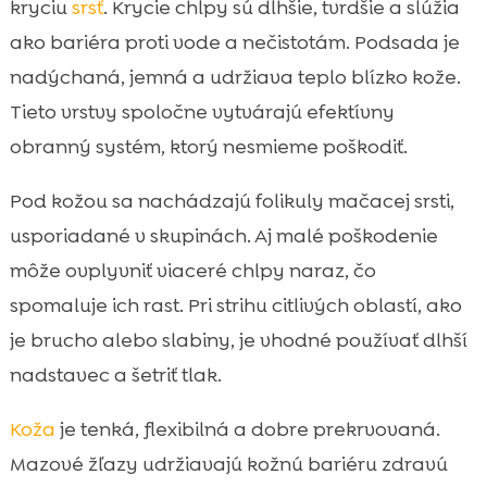
kryciu
srsť
. Krycie chlpy sú dlhšie, tvrdšie a slúžia
ako bariéra proti vode a nečistotám. Podsada je
nadýchaná, jemná a udržiava teplo blízko kože.
Tieto vrstvy spoločne vytvárajú efektívny
obranný systém, ktorý nesmieme poškodiť.
Pod kožou sa nachádzajú folikuly mačacej srsti,
usporiadané v skupinách. Aj malé poškodenie
môže ovplyvniť viaceré chlpy naraz, čo
spomaluje ich rast. Pri strihu citlivých oblastí, ako
je brucho alebo slabiny, je vhodné používať dlhší
nadstavec a šetriť tlak.
Koža
je tenká, flexibilná a dobre prekrvovaná.
Mazové žľazy udržiavajú kožnú bariéru zdravú