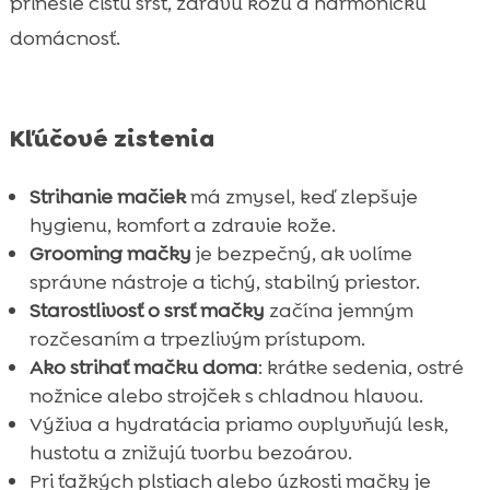
prinesie čistú srst, zdravú kožu a harmonickú
domácnosť.
Kľúčové zistenia
Strihanie mačiek
má zmysel, keď zlepšuje
hygienu, komfort a zdravie kože.
Grooming mačky
je bezpečný, ak volíme
správne nástroje a tichý, stabilný priestor.
Starostlivosť o srsť mačky
začína jemným
rozčesaním a trpezlivým prístupom.
Ako strihať mačku doma
: krátke sedenia, ostré
nožnice alebo strojček s chladnou hlavou.
Výživa a hydratácia priamo ovplyvňujú lesk,
hustotu a znižujú tvorbu bezoárov.
Pri ťažkých plstiach alebo úzkosti mačky je