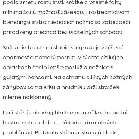
podľa smeru rastu srsti. Krátke a presné ťahy
minimalizujú možnosť zásekov. Prostredníctvom
blendingu srsti a riediacich nožníc sa zabezpečí
prirodzený prechod bez viditeľných schodov.
Strihanie brucha a slabin si vyžaduje zvýšenú
opatrnosť a pomalý postup. V týchto citlivých
oblastiach často lepšie poslúžia nožnice s
guľatými koncami. Na ochranu citlivých kožných
záhybov sa na krku a hrudníku drží strojček
mierne naklonený.
Leví strih je vhodný hlavne pri mačkách s veľmi
hustou srstou alebo z dôvodu zdravotných
problémov. Pri tomto strihu zostávajú hlava,