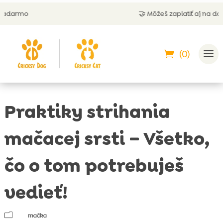
🤝 Môžeš zaplatiť aj na dobierku
(0)
Praktiky strihania
mačacej srsti – Všetko,
čo o tom potrebuješ
vedieť!
m
mačka