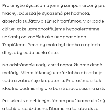
Pre umytie využívame jemný šampón určený pre
mačky. Dôležitá je vyvážená pH hodnota,
absencia sulfátov a silných parfumov. V prípade
citlivej kože uprednostňujeme hypoalergénne
varianty od značiek ako Beaphar alebo
TropiClean. Pena by mala byť riedka a oplach
dlhý, aby voda tiekla čisto.
Na odstránenie vody z srsti nepoužívame drsné
metódy. Mikrovláknový uterák ľahko absorbuje
vodu a zabraňuje krepateniu. Pripravíme si tak
ideálne podmienky pre bezstresové sušenie srsti.
Pri sušení s elektrickým fénom používame vlažný
a tichý prúd vzduchu. Dbáme na to, aby dýza