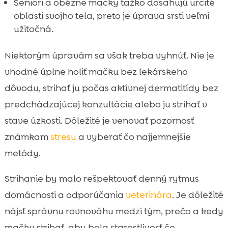
Seniori a obézne mačky ťažko dosahujú určité
oblasti svojho tela, preto je úprava srsti veľmi
užitočná.
Niektorým úpravám sa však treba vyhnúť. Nie je
vhodné úplne holiť mačku bez lekárskeho
dôvodu, strihať ju počas aktívnej dermatitídy bez
predchádzajúcej konzultácie alebo ju strihať v
stave úzkosti. Dôležité je venovať pozornosť
známkam
stresu
a vyberať čo najjemnejšie
metódy.
Strihanie by malo rešpektovať denný rytmus
domácnosti a odporúčania
veterinára
. Je dôležité
nájsť správnu rovnováhu medzi tým, prečo a kedy
mačku strihať, aby bola starostlivosť čo