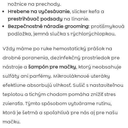
nožnice na prechody.
Hrebene na vyčesávanie
, slicker kefa a
prestrihávač podsady
na línanie.
Bezpečnostné náradie grooming
: protišmyková
podložka, jemná slučka s rýchlorýchlopkou.
Vždy máme po ruke hemostatický prášok na
drobné poranenia, dezinfekčný prostriedok pre
nástroje a
šampón pre mačky
, ktorý neobsahuje
sulfáty ani parfémy. Mikrovláknové uteráky
efektívne absorbujú vlhkosť. Sušič s nastaviteľnou
teplotou a tichým chodom pomáha znížiť stres
zvieraťa. Týmto spôsobom vytvárame rutinu,
ktorá je šetrná a spoľahlivá pre nás aj pre našu
mačku.