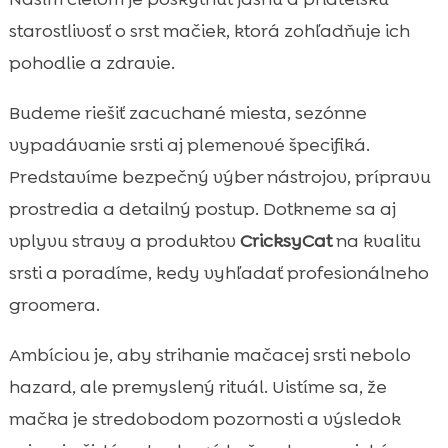
CricksyCat produkty pre zdravú srsť a

starostlivosť o srst mačiek, ktorá zohľadňuje ich
pohodlie
pohodlie a zdravie.
Prevencia bezoárov a močových kameňov

pri úprave srsti
Budeme riešiť zacuchané miesta, sezónne
Sezónny grooming: leto vs. zima

vypadávanie srsti aj plemenové špecifiká.
Úprava srsti u špecifických plemien

Predstavíme bezpečný výber nástrojov, prípravu
Správanie a tréning: ako naučiť mačku

prostredia a detailný postup. Dotkneme sa aj
tolerovať strihanie
vplyvu stravy a produktov
CricksyCat
na kvalitu
Najčastejšie chyby pri domácom strihaní a

srsti a poradíme, kedy vyhľadať profesionálneho
ako sa im vyhnúť
groomera.
Záver

FAQ

Ambíciou je, aby strihanie mačacej srsti nebolo
hazard, ale premyslený rituál. Uistíme sa, že
mačka je stredobodom pozornosti a výsledok