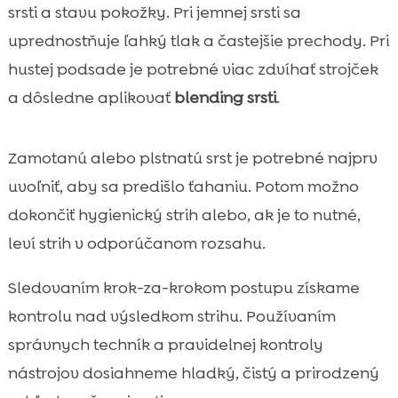
srsti a stavu pokožky. Pri jemnej srsti sa
uprednostňuje ľahký tlak a častejšie prechody. Pri
hustej podsade je potrebné viac zdvíhať strojček
a dôsledne aplikovať
blending srsti
.
Zamotanú alebo plstnatú srst je potrebné najprv
uvoľniť, aby sa predišlo ťahaniu. Potom možno
dokončiť hygienický strih alebo, ak je to nutné,
leví strih v odporúčanom rozsahu.
Sledovaním krok-za-krokom postupu získame
kontrolu nad výsledkom strihu. Používaním
správnych techník a pravidelnej kontroly
nástrojov dosiahneme hladký, čistý a prirodzený