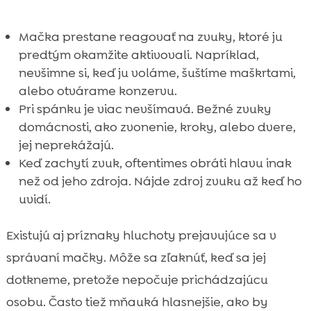
Mačka prestane reagovať na zvuky, ktoré ju
predtým okamžite aktivovali. Napríklad,
nevšimne si, keď ju voláme, šuštíme maškrtami,
alebo otvárame konzervu.
Pri spánku je viac nevšímavá. Bežné zvuky
domácnosti, ako zvonenie, kroky, alebo dvere,
jej neprekážajú.
Keď zachytí zvuk, oftentimes obráti hlavu inak
než od jeho zdroja. Nájde zdroj zvuku až keď ho
uvidí.
Existujú aj príznaky hluchoty prejavujúce sa v
správaní mačky. Môže sa zľaknúť, keď sa jej
dotkneme, pretože nepočuje prichádzajúcu
osobu. Často tiež mňauká hlasnejšie, ako by