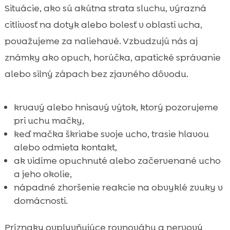
Situácie, ako sú akútna strata sluchu, výrazná
citlivosť na dotyk alebo bolesť v oblasti ucha,
považujeme za naliehavé. Vzbudzujú nás aj
známky ako opuch, horúčka, apatické správanie
alebo silný zápach bez zjavného dôvodu.
krvavý alebo hnisavý výtok, ktorý pozorujeme
pri uchu mačky,
keď mačka škriabe svoje ucho, trasie hlavou
alebo odmieta kontakt,
ak vidíme opuchnuté alebo začervenané ucho
a jeho okolie,
nápadné zhoršenie reakcie na obvyklé zvuky v
domácnosti.
Príznaky ovplyvňujúce rovnováhu a nervový