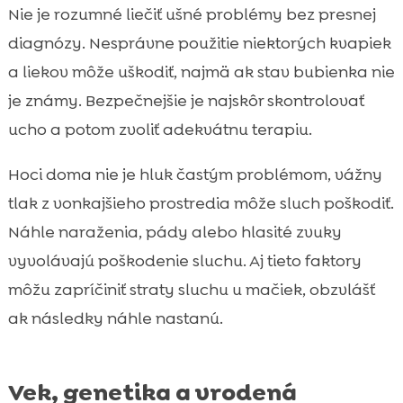
Nie je rozumné liečiť ušné problémy bez presnej
diagnózy. Nesprávne použitie niektorých kvapiek
a liekov môže uškodiť, najmä ak stav bubienka nie
je známy. Bezpečnejšie je najskôr skontrolovať
ucho a potom zvoliť adekvátnu terapiu.
Hoci doma nie je hluk častým problémom, vážny
tlak z vonkajšieho prostredia môže sluch poškodiť.
Náhle naraženia, pády alebo hlasité zvuky
vyvolávajú poškodenie sluchu. Aj tieto faktory
môžu zapríčiniť straty sluchu u mačiek, obzvlášť
ak následky náhle nastanú.
Vek, genetika a vrodená