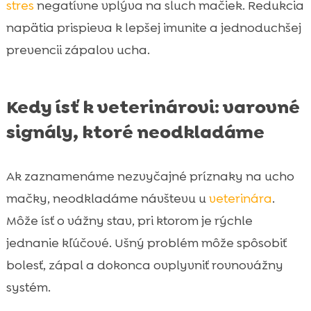
stres
negatívne vplýva na sluch mačiek. Redukcia
napätia prispieva k lepšej imunite a jednoduchšej
prevencii zápalov ucha.
Kedy ísť k veterinárovi: varovné
signály, ktoré neodkladáme
Ak zaznamenáme nezvyčajné príznaky na ucho
mačky, neodkladáme návštevu u
veterinára
.
Môže ísť o vážny stav, pri ktorom je rýchle
jednanie kľúčové. Ušný problém môže spôsobiť
bolesť, zápal a dokonca ovplyvniť rovnovážny
systém.