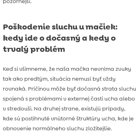
pozornejší.
Poškodenie sluchu u mačiek:
kedy ide o dočasný a kedy o
trvalý problém
Keď si všimneme, že naša mačka nevníma zvuky
tak ako predtým, situácia nemusí byť vždy
rovnaká. Príčinou môže byť dočasná strata sluchu
spojená s problémami v externej časti ucha alebo
v stredouši. Na druhej strane, existujú prípady,
kde sú postihnuté vnútorné štruktúry ucha, kde je
obnovenie normálneho sluchu zložitejšie.