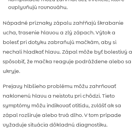
ovplyvňujú rovnováhu.
Nápadné príznaky zápalu zahŕňajú škrabanie
ucha, trasenie hlavou a zlý zápach. Výtok a
bolesť pri dotyku zabraňujú mačkám, aby si
nechali hladkať hlavu. Zápal môže byť bolestivý a
spôsobiť, že mačka reaguje podráždene alebo sa
ukryje.
Prejavy hlbšieho problému môžu zahrňovať
naklonenú hlavu a neistotu pri chôdzi. Tieto
symptómy môžu indikovať otitídu, zvlášť ak sa
zápal rozširuje alebo trvá dlho. V tom prípade
vyžaduje situácia dôkladnú diagnostiku.