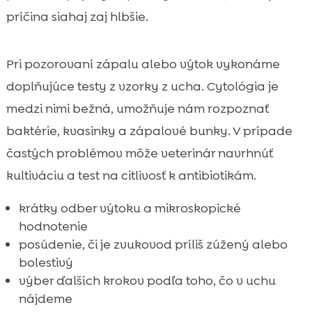
príčina siahaj zaj hlbšie.
Pri pozorovaní zápalu alebo výtok vykonáme
doplňujúce testy z vzorky z ucha. Cytológia je
medzi nimi bežná, umožňuje nám rozpoznať
baktérie, kvasinky a zápalové bunky. V prípade
častých problémov môže veterinár navrhnúť
kultiváciu a test na citlivosť k antibiotikám.
krátky odber výtoku a mikroskopické
hodnotenie
posúdenie, či je zvukovod príliš zúžený alebo
bolestivý
výber ďalších krokov podľa toho, čo v uchu
nájdeme