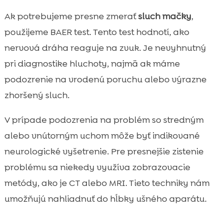
Ak potrebujeme presne zmerať
sluch mačky
,
použijeme BAER test. Tento test hodnotí, ako
nervová dráha reaguje na zvuk. Je nevyhnutný
pri diagnostike hluchoty, najmä ak máme
podozrenie na vrodenú poruchu alebo výrazne
zhoršený sluch.
V prípade podozrenia na problém so stredným
alebo vnútorným uchom môže byť indikované
neurologické vyšetrenie. Pre presnejšie zistenie
problému sa niekedy využíva zobrazovacie
metódy, ako je CT alebo MRI. Tieto techniky nám
umožňujú nahliadnuť do hĺbky ušného aparátu.