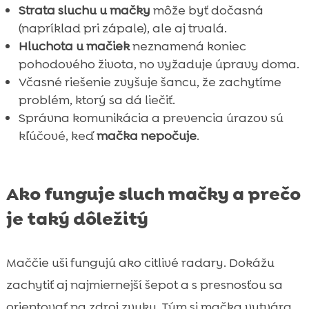
Strata sluchu u mačky
môže byť dočasná
(napríklad pri zápale), ale aj trvalá.
Hluchota u mačiek
neznamená koniec
pohodového života, no vyžaduje úpravy doma.
Včasné riešenie zvyšuje šancu, že zachytíme
problém, ktorý sa dá liečiť.
Správna komunikácia a prevencia úrazov sú
kľúčové, keď
mačka nepočuje
.
Ako funguje sluch mačky a prečo
je taký dôležitý
Maččie uši fungujú ako citlivé radary. Dokážu
zachytiť aj najmiernejší šepot a s presnosťou sa
orientovať na zdroj zvuku. Tým si mačka vytvára