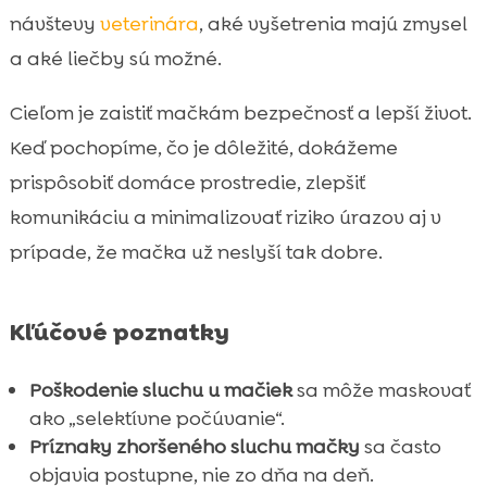
poškodení sluchu
návštevy
veterinára
, aké vyšetrenia majú zmysel
Život s mačkou, ktorá nepočuje:
a aké liečby sú možné.

komunikácia a tréning v praxi
Cieľom je zaistiť mačkám bezpečnosť a lepší život.
Výživa a prostredie, ktoré podporujú

celkové zdravie (aj pri citlivých mačkách)
Keď pochopíme, čo je dôležité, dokážeme
Najčastejšie chyby, ktoré robíme pri
prispôsobiť domáce prostredie, zlepšiť

podozrení na stratu sluchu
komunikáciu a minimalizovať riziko úrazov aj v
Záver

prípade, že mačka už neslyší tak dobre.
FAQ

Kľúčové poznatky
Poškodenie sluchu u mačiek
sa môže maskovať
ako „selektívne počúvanie“.
Príznaky zhoršeného sluchu mačky
sa často
objavia postupne, nie zo dňa na deň.