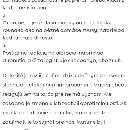
keď je nevšímavá.
Overíme, či je reakcia mačky na tiché zvuky
rovnaká ako na běžné domáce zvuky, napríklad
keď funguje digestor.
Posúdime reakciu na vibrácie, napríklad
dupnutie, a či zaregistruje skôr pohyb, ako zvuk.
Dôležité je rozlišovať medzi skutočným zhoršením
sluchu a „selektívnym ignorovaním“. Mačky občas
reagujú len na to, čo pre ne má význam. Ale
zásadná je zmena v ich reakcii oproti minulosti. Ak
mačka neodpovie na zvuky, ktoré ju inak
zaujímali, je to signál pre nás. Musíme byť