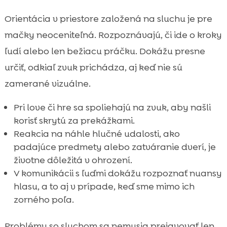
Orientácia v priestore založená na sluchu je pre
mačky neoceniteľná. Rozpoznávajú, či ide o kroky
ľudí alebo len bežiacu práčku. Dokážu presne
určiť, odkiaľ zvuk prichádza, aj keď nie sú
zamerané vizuálne.
Pri love či hre sa spoliehajú na zvuk, aby našli
korisť skrytú za prekážkami.
Reakcia na náhle hlučné udalosti, ako
padajúce predmety alebo zatváranie dverí, je
životne dôležitá v ohrození.
V komunikácii s ľuďmi dokážu rozpoznať nuansy
hlasu, a to aj v prípade, keď sme mimo ich
zorného poľa.
Problémy so sluchom sa nemusia prejavovať len