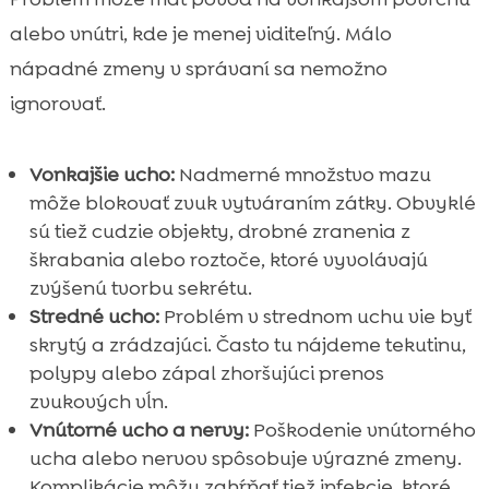
alebo vnútri, kde je menej viditeľný. Málo
nápadné zmeny v správaní sa nemožno
ignorovať.
Vonkajšie ucho:
Nadmerné množstvo mazu
môže blokovať zvuk vytváraním zátky. Obvyklé
sú tiež cudzie objekty, drobné zranenia z
škrabania alebo roztoče, ktoré vyvolávajú
zvýšenú tvorbu sekrétu.
Stredné ucho:
Problém v strednom uchu vie byť
skrytý a zrádzajúci. Často tu nájdeme tekutinu,
polypy alebo zápal zhoršujúci prenos
zvukových vĺn.
Vnútorné ucho a nervy:
Poškodenie vnútorného
ucha alebo nervov spôsobuje výrazné zmeny.
Komplikácie môžu zahŕňať tiež infekcie, ktoré