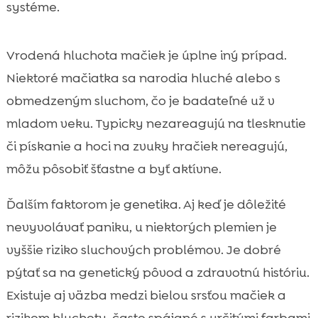
systéme.
Vrodená hluchota mačiek je úplne iný prípad.
Niektoré mačiatka sa narodia hluché alebo s
obmedzeným sluchom, čo je badateľné už v
mladom veku. Typicky nezareagujú na tlesknutie
či pískanie a hoci na zvuky hračiek nereagujú,
môžu pôsobiť šťastne a byť aktívne.
Ďalším faktorom je genetika. Aj keď je dôležité
nevyvolávať paniku, u niektorých plemien je
vyššie riziko sluchových problémov. Je dobré
pýtať sa na genetický pôvod a zdravotnú históriu.
Existuje aj väzba medzi bielou srsťou mačiek a
rizikom hluchoty, často spájané s určitými farbami