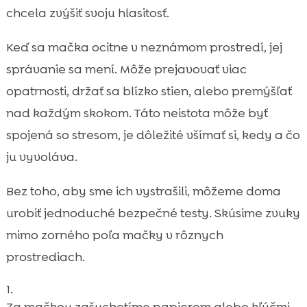
chcela zvýšiť svoju hlasitosť.
Keď sa mačka ocitne v neznámom prostredí, jej
správanie sa mení. Môže prejavovať viac
opatrnosti, držať sa blízko stien, alebo premýšľať
nad každým skokom. Táto neistota môže byť
spojená so stresom, je dôležité všímať si, kedy a čo
ju vyvoláva.
Bez toho, aby sme ich vystrašili, môžeme doma
urobiť jednoduché bezpečné testy. Skúsime zvuky
mimo zorného poľa mačky v rôznych
prostrediach.
Za mačkou zašuchotíme papierom alebo kľúčmi,