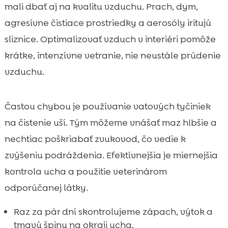
mali dbať aj na kvalitu vzduchu. Prach, dym,
agresívne čistiace prostriedky a aerosóly iritujú
sliznice. Optimalizovať vzduch v interiéri pomôže
krátke, intenzívne vetranie, nie neustále prúdenie
vzduchu.
Častou chybou je používanie vatových tyčiniek
na čistenie uší. Tým môžeme vnášať maz hlbšie a
nechtiac poškriabať zvukovod, čo vedie k
zvýšeniu podráždenia. Efektívnejšia je miernejšia
kontrola ucha a použitie veterinárom
odporúčanej látky.
Raz za pár dní skontrolujeme zápach, výtok a
tmavú špinu na okraji ucha.