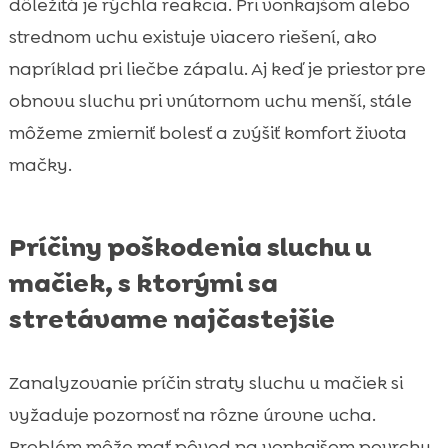
dôležitá je rýchla reakcia. Pri vonkajšom alebo
strednom uchu existuje viacero riešení, ako
napríklad pri liečbe zápalu. Aj keď je priestor pre
obnovu sluchu pri vnútornom uchu menší, stále
môžeme zmierniť bolesť a zvýšiť komfort života
mačky.
Príčiny poškodenia sluchu u
mačiek, s ktorými sa
stretávame najčastejšie
Zanalyzovanie príčin straty sluchu u mačiek si
vyžaduje pozornosť na rôzne úrovne ucha.
Problém môže mať pôvod na vonkajšom povrchu