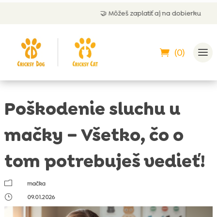
🤝 Môžeš zaplatiť aj na dobierku
(0)
Poškodenie sluchu u
mačky – Všetko, čo o
tom potrebuješ vedieť!
m
mačka
}
09.01.2026