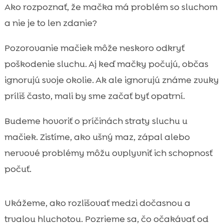
Ako funguje sluch mačky a prečo je taký
Ako rozpoznať, že mačka má problém so sluchom

dôležitý
a nie je to len zdanie?
Najčastejšie príznaky, že mačka horšie

Pozorovanie mačiek môže neskoro odkryť
počuje
Poškodenie sluchu u mačiek: kedy ide o
poškodenie sluchu. Aj keď mačky počujú, občas

dočasný a kedy o trvalý problém
ignorujú svoje okolie. Ak ale ignorujú známe zvuky
Príčiny poškodenia sluchu u mačiek, s

príliš často, mali by sme začať byť opatrní.
ktorými sa stretávame najčastejšie
Vek, genetika a vrodená hluchota u mačiek
Budeme hovoriť o príčinách straty sluchu u

Rizikové faktory v domácnosti a ako im
mačiek. Zistíme, ako ušný maz, zápal alebo

predchádzať
nervové problémy môžu ovplyvniť ich schopnosť
Kedy ísť k veterinárovi: varovné signály,

počuť.
ktoré neodkladáme
Diagnostika sluchu u mačky: aké

Ukážeme, ako rozlišovať medzi dočasnou a
vyšetrenia nás môžu čakať
trvalou hluchotou. Pozrieme sa, čo očakávať od
Možnosti liečby a starostlivosť pri
