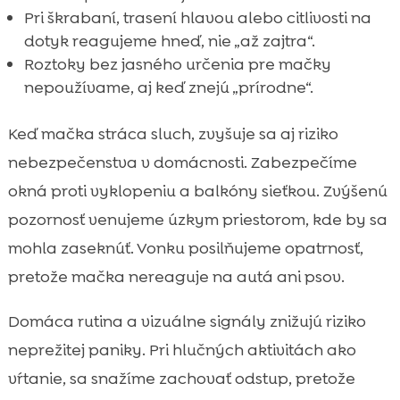
Pri škrabaní, trasení hlavou alebo citlivosti na
dotyk reagujeme hneď, nie „až zajtra“.
Roztoky bez jasného určenia pre mačky
nepoužívame, aj keď znejú „prírodne“.
Keď mačka stráca sluch, zvyšuje sa aj riziko
nebezpečenstva v domácnosti. Zabezpečíme
okná proti vyklopeniu a balkóny sieťkou. Zvýšenú
pozornosť venujeme úzkym priestorom, kde by sa
mohla zaseknúť. Vonku posilňujeme opatrnosť,
pretože mačka nereaguje na autá ani psov.
Domáca rutina a vizuálne signály znižujú riziko
neprežitej paniky. Pri hlučných aktivitách ako
vŕtanie, sa snažíme zachovať odstup, pretože