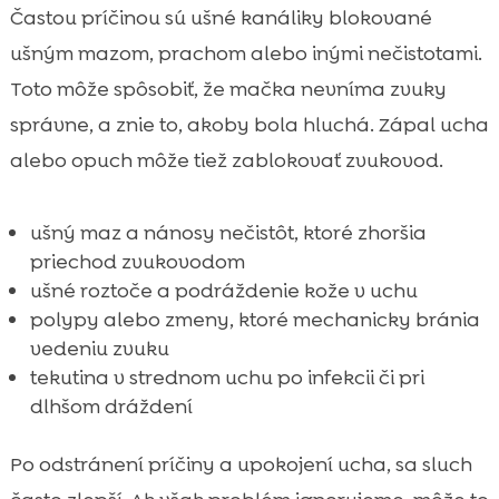
Častou príčinou sú ušné kanáliky blokované
ušným mazom, prachom alebo inými nečistotami.
Toto môže spôsobiť, že mačka nevníma zvuky
správne, a znie to, akoby bola hluchá. Zápal ucha
alebo opuch môže tiež zablokovať zvukovod.
ušný maz a nánosy nečistôt, ktoré zhoršia
priechod zvukovodom
ušné roztoče a podráždenie kože v uchu
polypy alebo zmeny, ktoré mechanicky bránia
vedeniu zvuku
tekutina v strednom uchu po infekcii či pri
dlhšom dráždení
Po odstránení príčiny a upokojení ucha, sa sluch