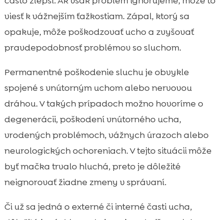
často zlepší. Ak však problém ignorujeme, môže to
viesť k vážnejším ťažkostiam. Zápal, ktorý sa
opakuje, môže poškodzovať ucho a zvyšovať
pravdepodobnosť problémov so sluchom.
Permanentné poškodenie sluchu je obvykle
spojené s vnútorným uchom alebo nervovou
dráhou. V takých prípadoch možno hovoríme o
degenerácii, poškodení vnútorného ucha,
vrodených problémoch, vážnych úrazoch alebo
neurologických ochoreniach. V tejto situácii môže
byť mačka trvalo hluchá, preto je dôležité
neignorovať žiadne zmeny v správaní.
Či už sa jedná o externé či interné časti ucha,