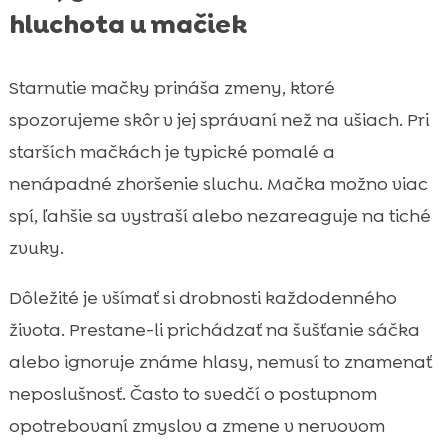
hluchota u mačiek
Starnutie mačky prináša zmeny, ktoré
spozorujeme skôr v jej správaní než na ušiach. Pri
starších mačkách je typické pomalé a
nenápadné zhoršenie sluchu. Mačka možno viac
spí, ľahšie sa vystraší alebo nezareaguje na tiché
zvuky.
Dôležité je všímať si drobnosti každodenného
života. Prestane-li prichádzať na šušťanie sáčka
alebo ignoruje známe hlasy, nemusí to znamenať
neposlušnosť. Často to svedčí o postupnom
opotrebovaní zmyslov a zmene v nervovom