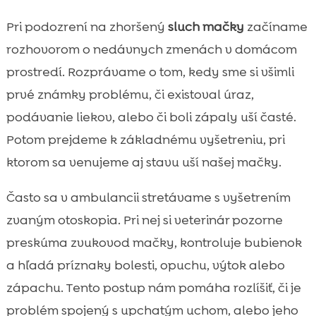
Pri podozrení na zhoršený
sluch mačky
začíname
rozhovorom o nedávnych zmenách v domácom
prostredí. Rozprávame o tom, kedy sme si všimli
prvé známky problému, či existoval úraz,
podávanie liekov, alebo či boli zápaly uší časté.
Potom prejdeme k základnému vyšetreniu, pri
ktorom sa venujeme aj stavu uší našej mačky.
Často sa v ambulancii stretávame s vyšetrením
zvaným otoskopia. Pri nej si veterinár pozorne
preskúma zvukovod mačky, kontroluje bubienok
a hľadá príznaky bolesti, opuchu, výtok alebo
zápachu. Tento postup nám pomáha rozlíšiť, či je
problém spojený s upchatým uchom, alebo jeho