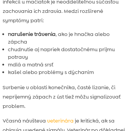
infekcií u mačiatok je neoddeliteľnou súčasťou
zachovania ich zdravia. Medzi rozšírené
symptómy patrí:
narušenie trávenia
, ako je hnačka alebo
zápcha
chudnutie aj napriek dostatočnému príjmu
potravy
mdlá a matná srsť
kašel alebo problémy s dýchaním
Svrbenie v oblasti konečníka, časté lízanie, či
neprijemný zápach z úst tiež môžu signalizovať
problem.
Včasná návšteva
veterinára
je kritická, ak sa
objavia uvedené signály. Veterinár po dôkladnej