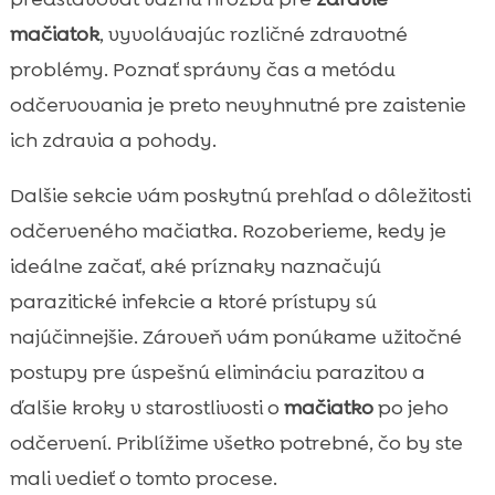
Ako často treba mačiatko odčervovať?
mačiatok
, vyvolávajúc rozličné zdravotné

Tipy pre úspešné odčervenie
problémy. Poznať správny čas a metódu

mačiatko odčervenie

odčervovania je preto nevyhnutné pre zaistenie
Najlepšie produkty na odčervenie voľne

ich zdravia a pohody.
dostupné na trhu
CricksyCat produkty pre zdravie a
Dalšie sekcie vám poskytnú prehľad o dôležitosti

pohodlie vášho mačiatka
odčerveného mačiatka. Rozoberieme, kedy je
Príprava na prvú návštevu u veterinára

ideálne začať, aké príznaky naznačujú
Udržiavanie zdravia mačiatka po

parazitické infekcie a ktoré prístupy sú
odčervení
najúčinnejšie. Zároveň vám ponúkame užitočné
Záver

postupy pre úspešnú elimináciu parazitov a
FAQ

ďalšie kroky v starostlivosti o
mačiatko
po jeho
odčervení. Priblížime všetko potrebné, čo by ste
mali vedieť o tomto procese.