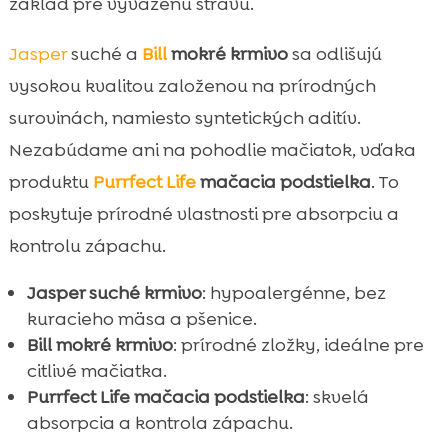
základ pre vyváženú stravu.
Jasper
suché a
Bill
mokré krmivo
sa odlišujú
vysokou kvalitou založenou na prírodných
surovinách, namiesto syntetických aditív.
Nezabúdame ani na pohodlie mačiatok, vďaka
produktu
Purrfect Life
mačacia podstielka
. To
poskytuje prírodné vlastnosti pre absorpciu a
kontrolu zápachu.
Jasper suché krmivo
: hypoalergénne, bez
kuracieho mäsa a pšenice.
Bill mokré krmivo
: prírodné zložky, ideálne pre
citlivé mačiatka.
Purrfect Life mačacia podstielka
: skvelá
absorpcia a kontrola zápachu.