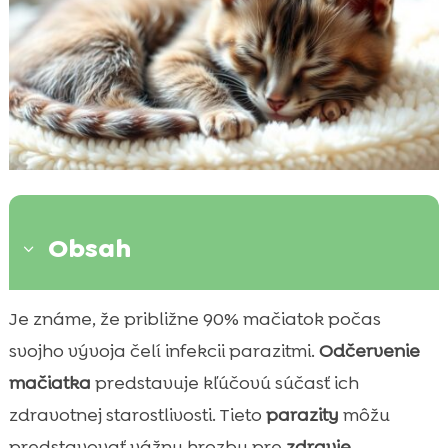
Obsah
3
Prečo je odčervenie mačiatka dôležité?
Je známe, že približne 90% mačiatok počas

Kedy začať odčervovať mačiatko?
svojho vývoja čelí infekcii parazitmi.
Odčervenie

Príznaky parazitov u mačiatok
mačiatka
predstavuje kľúčovú súčasť ich

Spôsoby odčervenia mačiatka
zdravotnej starostlivosti. Tieto
parazity
môžu

Domáce metódy verzus veterinárne liečivá
predstavovať vážnu hrozbu pre
zdravie
