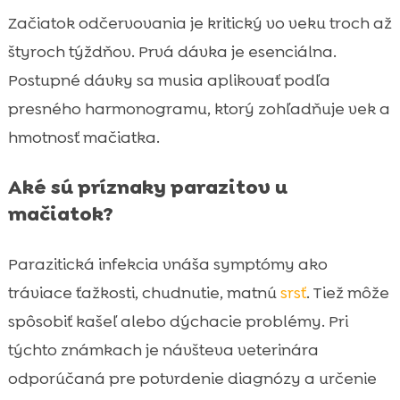
Začiatok odčervovania je kritický vo veku troch až
štyroch týždňov. Prvá dávka je esenciálna.
Postupné dávky sa musia aplikovať podľa
presného harmonogramu, ktorý zohľadňuje vek a
hmotnosť mačiatka.
Aké sú príznaky parazitov u
mačiatok?
Parazitická infekcia vnáša symptómy ako
tráviace ťažkosti, chudnutie, matnú
srsť
. Tiež môže
spôsobiť kašeľ alebo dýchacie problémy. Pri
týchto známkach je návšteva veterinára
odporúčaná pre potvrdenie diagnózy a určenie