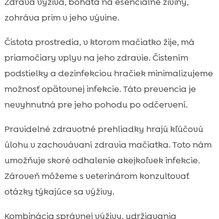
Zdravá výživa, bohatá na esenciálne živiny,
zohráva prim v jeho vývine.
Čistota prostredia, v ktorom mačiatko žije, má
priamočiary vplyv na jeho zdravie. Čistením
podstielky a dezinfekciou hračiek minimalizujeme
možnosť opätovnej infekcie. Táto prevencia je
nevyhnutná pre jeho pohodu po odčervení.
Pravidelné zdravotné prehliadky hrajú kľúčovú
úlohu v zachovávaní zdravia mačiatka. Toto nám
umožňuje skoré odhalenie akejkoľvek infekcie.
Zároveň môžeme s veterinárom konzultovať
otázky týkajúce sa výživy.
Kombinácia správnej výživy, udržiavania