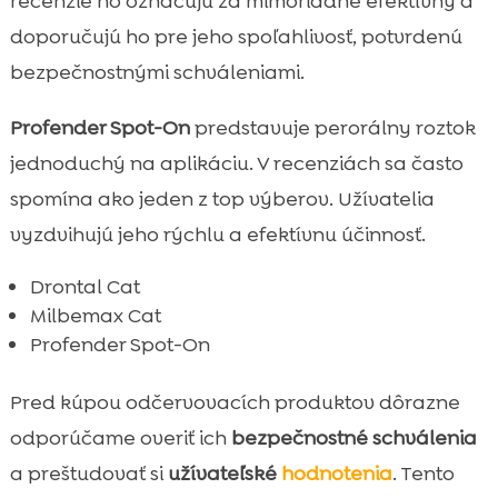
recenzie ho označujú za mimoriadne efektívny a
doporučujú ho pre jeho spoľahlivosť, potvrdenú
bezpečnostnými schváleniami.
Profender Spot-On
predstavuje perorálny roztok
jednoduchý na aplikáciu. V recenziách sa často
spomína ako jeden z top výberov. Užívatelia
vyzdvihujú jeho rýchlu a efektívnu účinnosť.
Drontal Cat
Milbemax Cat
Profender Spot-On
Pred kúpou odčervovacích produktov dôrazne
odporúčame overiť ich
bezpečnostné schválenia
a preštudovať si
užívateľské
hodnotenia
. Tento