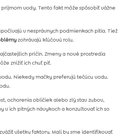
príjmom vody. Tento fakt môže spôsobiť vážne
spočívajú v nesprávnych podmienkach pitia. Tiež
oblémy
zohrávajú kľúčovú rolu.
jčastejších príčin. Zmeny a nové prostredia
e znížiť ich chuť piť.
vodu. Niekedy mačky preferujú tečúcu vodu.
vodu.
st, ochorenia obličiek alebo zlý stav zubov,
 v ich pitných návykoch a konzultovať ich so
ážiť všetky faktory. Mali by sme identifikovať