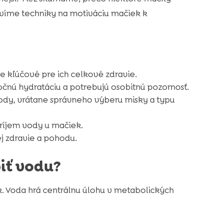
víme techniky na motiváciu mačiek k
e kľúčové pre ich celkové zdravie.
nú hydratáciu a potrebujú osobitnú pozornosť.
vody, vrátane správneho výberu misky a typu
príjem vody u mačiek.
ej zdravie a pohodu.
iť vodu?
k. Voda hrá centrálnu úlohu v metabolických