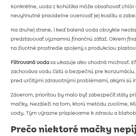
Konkrétne, voda z kohútika môže obsahovať chlór č
nevyhnutné pravidelne overovať jej kvalitu a zabez
Na druhej strane, i keď balená voda obvykle neobs
predstavovať významnú finančnú záťaž. Okrem fina
na životné prostredie spojený s produkciou plast
Filtrovaná voda
sa ukazuje ako vhodná možnosť. Efe
zachováva vodu čistú a bezpečnú pre konzumáciu. 
pred určitými zdravotnými problémami, akými sú in
Záverom, prioritou by malo byť zabezpečiť stály pr
mačky. Nezáleží na tom, ktorú metódu zvolíme, kľúč
vody. Tým výrazne prispievame k zdraviu a blahoby
Prečo niektoré mačky nepi