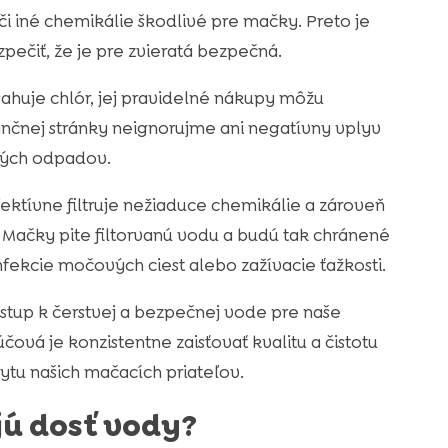
i iné chemikálie škodlivé pre mačky. Preto je
pečiť, že je pre zvieratá bezpečná.
ahuje chlór, jej pravidelné nákupy môžu
nčnej stránky neignorujme ani negatívny vplyv
ových odpadov.
ktívne filtruje nežiaduce chemikálie a zároveň
Mačky pite filtorvanú vodu a budú tak chránené
fekcie močových ciest alebo zažívacie ťažkosti.
ístup k čerstvej a bezpečnej vode pre naše
ová je konzistentne zaisťovať kvalitu a čistotu
tu našich mačacích priateľov.
jú dosť vody?