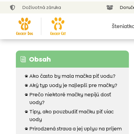
Doživotná záruka
Doruč


Šteniatk
Obsah
i
Ako často by mala mačka piť vodu?

Aký typ vody je najlepší pre mačky?

Prečo niektoré mačky nepijú dosť

vody?
Tipy, ako povzbudiť mačku piť viac

vody
Prirodzená strava a jej vplyv na príjem
