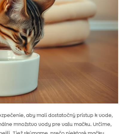
pečenie, aby mali dostatočný prístup k vode,
imálne množstvo vody pre vašu mačku. Určíme,
dnejší. Tiež skúmame, prečo niektoré mačky