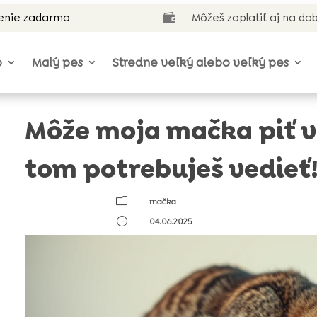
enie zadarmo
Môžeš zaplatiť aj na do

o
Malý pes
Stredne veľký alebo veľký pes
Môže moja mačka piť vo
tom potrebuješ vedieť
m
mačka
}
04.06.2025