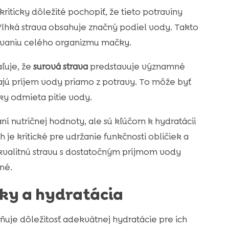
riticky dôležité pochopiť, že tieto potraviny
lhká strava obsahuje značný podiel vody. Takto
govaniu celého organizmu mačky.
ľuje, že
surová strava
predstavuje významné
ajú príjem vody priamo z potravy. To môže byť
ky odmieta pitie vody.
ní nutričnej hodnoty, ale sú kľúčom k hydratácii
je kritické pre udržanie funkčnosti obličiek a
valitnú stravu s dostatočným príjmom vody
né.
ky a hydratácia
zňuje dôležitosť adekvátnej hydratácie pre ich