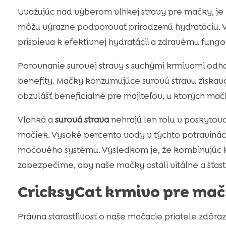
Uvažujúc nad výberom vlhkej stravy pre mačky, je k
môžu výrazne podporovať prirodzenú hydratáciu. V
prispieva k efektívnej hydratácii a zdravému fun
Porovnanie surovej stravy s suchými krmivami odha
benefity. Mačky konzumujúce surovú stravu získav
obzvlášť beneficialné pre majiteľov, u ktorých mač
Vlahká a
surová strava
nehrajú len rolu v poskytova
mačiek. Vysoké percento vody v týchto potravinách 
močového systému. Výsledkom je, že kombinujúc k
zabezpečíme, aby naše mačky ostali vitálne a šťast
CricksyCat krmivo pre mač
Právna starostlivosť o naše mačacie priatele zdôra