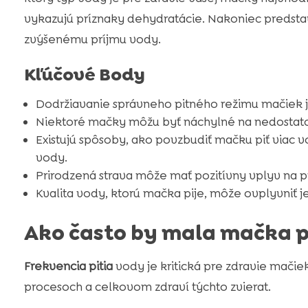
vykazujú príznaky dehydratácie. Nakoniec predsta
zvýšenému príjmu vody.
Kľúčové Body
Dodržiavanie správneho pitného režimu mačiek j
Niektoré mačky môžu byť náchylné na nedostatoč
Existujú spôsoby, ako povzbudiť mačku piť viac 
vody.
Prirodzená strava môže mať pozitívny vplyv na 
Kvalita vody, ktorú mačka pije, môže ovplyvniť j
Ako často by mala mačka p
Frekvencia pitia
vody je kritická pre zdravie mačie
procesoch a celkovom zdraví týchto zvierat.