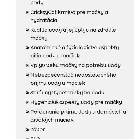
vody
CricksyCat krmivo pre mačky a

hydratácia
Kvalita vody a jej vplyv na zdravie

mačky
Anatomické a fyziologické aspekty

pitia vody u mačiek
Vplyv veku mačky na potrebu vody

Nebezpečenstvá nedostatočného

príjmu vody u mačiek
Správny výber misky na vodu

Hygenické aspekty vody pre mačky

Porovnanie príjmu vody u domácich a

divokých mačiek
Záver

FAQ
