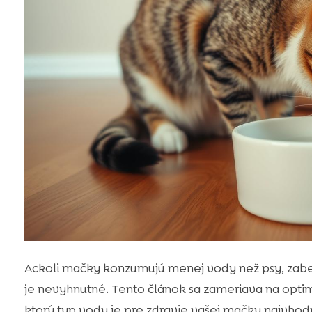
Ackoli mačky konzumujú menej vody než psy, zabez
je nevyhnutné. Tento článok sa zameriava na opt
ktorý typ vody je pre zdravie vašej mačky najvho