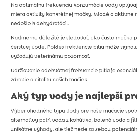
Na optimálnu frekvenciu konzumácie vody vplývajú 
miera aktivity konkrétnej mačky. Mladé a aktívne 
nedošlo k dehydratácii.
Nadmerne dôležité je sledovať, ako často mačka pij
čerstvej vode. Pokles frekvencie pitia môže signal
vyžadujú veterinárnu pozornosť.
Udržiavanie adekvátnej frekvencie pitia je esenciá
zdravie a vitalitu našich mačiek.
Aký typ vody je najlepší p
Výber vhodného typu vody pre naše mačacie spolo
alternatívy patrí voda z kohútika, balená voda a
fi
unikátne výhody, ale tiež nesie so sebou potenciá