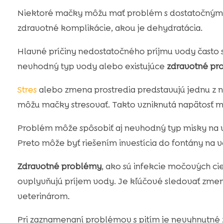
Niektoré mačky môžu mať problém s dostatočným 
zdravotné komplikácie, akou je dehydratácia.
Hlavné príčiny nedostatočného príjmu vody často 
nevhodný typ vody alebo existujúce
zdravotné pr
Stres
alebo zmena prostredia predstavujú jednu z na
môžu mačky stresovať. Takto vzniknutá napätosť môž
Problém môže spôsobiť aj nevhodný typ misky na 
Preto môže byť riešením investícia do fontány na 
Zdravotné problémy
, ako sú infekcie močových cie
ovplyvňujú príjem vody. Je kľúčové sledovať zmeny
veterinárom.
Pri zaznamenaní problémov s pitím je nevyhnutné zv