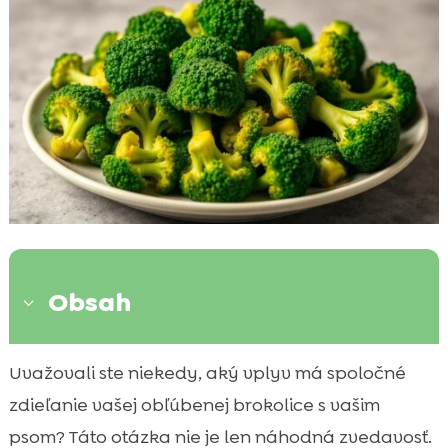
Obsah
3
Úvod do brokolice v strave pre psa
Uvažovali ste niekedy, aký vplyv má spoločné

Je brokolica bezpečná pre psa?
zdieľanie vašej obľúbenej brokolice s vašim

Ako správne podávať brokolicu vášmu
psom? Táto otázka nie je len náhodná zvedavosť.
