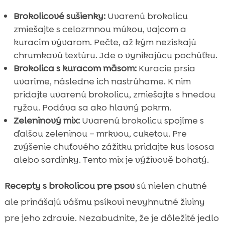
Brokolicové sušienky:
Uvarenú brokolicu
zmiešajte s celozrnnou múkou, vajcom a
kuracím vývarom. Pečte, až kým nezískajú
chrumkavú textúru. Jde o vynikajúcu pochúťku.
Brokolica s kuracom mäsom:
Kuracie prsia
uvaríme, následne ich nastrúhame. K nim
pridajte uvarenú brokolicu, zmiešajte s hnedou
ryžou. Podáva sa ako hlavný pokrm.
Zeleninový mix:
Uvarenú brokolicu spojíme s
ďalšou zeleninou – mrkvou, cuketou. Pre
zvýšenie chuťového zážitku pridajte kus lososa
alebo sardinky. Tento mix je výživově bohatý.
Recepty s brokolicou pre psov
sú nielen chutné
ale prinášajú vášmu psíkovi nevyhnutné živiny
pre jeho zdravie. Nezabudnite, že je dôležité jedlo