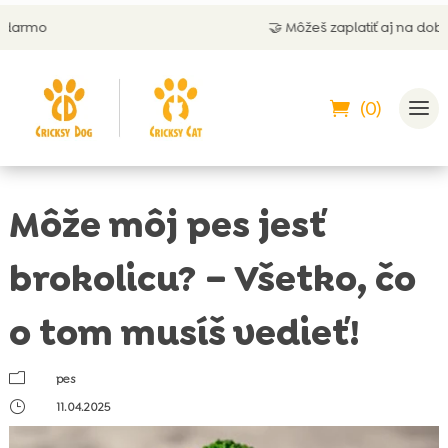
🤝 Môžeš zaplatiť aj na dobierku
(0)
Môže môj pes jesť
brokolicu? – Všetko, čo
o tom musíš vedieť!
m
pes
}
11.04.2025