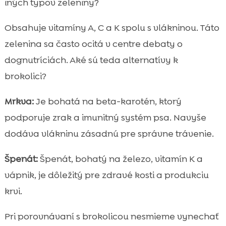
iných typov zeleniny?
Obsahuje vitamíny A, C a K spolu s vlákninou. Táto
zelenina sa často ocitá v centre debaty o
dognutríciách. Aké sú teda alternatívy k
brokolici?
Mrkva:
Je bohatá na beta-karotén, ktorý
podporuje zrak a imunitný systém psa. Navyše
dodáva vlákninu zásadnú pre správne trávenie.
Špenát:
Špenát, bohatý na železo, vitamín K a
vápnik, je dôležitý pre zdravé kosti a produkciu
krvi.
Pri porovnávaní s brokolicou nesmieme vynechať