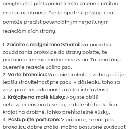
nevyhnutné pristupovať k tejto zmene s určitou
mierou opatrnosti. Tento opatrný prístup vám
pomôže predísť potenciálnym negatívnym
reakciám z ich strany.
Začnite s malými množstvami:
Na počiatku
zavádzania brokolice do stravy poisťte, že
pridávate len minimálne množstvo. To umožňuje
overenie reakcie vášho psa.
Varte brokolicu:
Varenie brokolice zabezpečí jej
lepšiu stráviteľnosť pre psov. V dôsledku toho sa
zníži pravdepodobnosť zažívacích ťažkostí.
Krájajte na malé kúsky:
Aby ste obišli
nebezpečenstvo dusenia, je dôležité brokolicu
krájať na drobné, ľahko prehĺtateľné kúsky.
Postupujte postupne:
V prípade, že váš pes
brokolicu dobre znáša, možno postupne zvyšovať