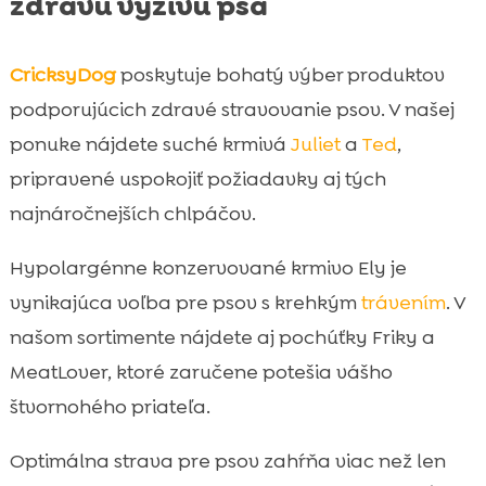
zdravú výživu psa
CricksyDog
poskytuje bohatý výber produktov
podporujúcich zdravé stravovanie psov. V našej
ponuke nájdete suché krmivá
Juliet
a
Ted
,
pripravené uspokojiť požiadavky aj tých
najnáročnejších chlpáčov.
Hypolargénne konzervované krmivo Ely je
vynikajúca voľba pre psov s krehkým
trávením
. V
našom sortimente nájdete aj pochúťky Friky a
MeatLover, ktoré zaručene potešia vášho
štvornohého priateľa.
Optimálna strava pre psov zahŕňa viac než len