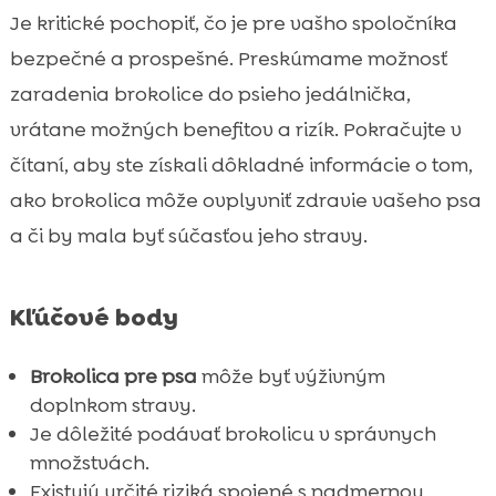
psovi
Je kritické pochopiť, čo je pre vašho spoločníka
Význam brokolice v zdravej strave pre psa

bezpečné a prospešné. Preskúmame možnosť
Obohatenie stravy psa zeleninou

zaradenia brokolice do psieho jedálnička,
Brokolica a jej účinky na psov

vrátane možných benefitov a rizík. Pokračujte v
Brokolica v porovnaní s inými zeleninami v

čítaní, aby ste získali dôkladné informácie o tom,
strave psa
ako brokolica môže ovplyvniť zdravie vašeho psa
Recepty s brokolicou pre psov

a či by mala byť súčasťou jeho stravy.
Výživa pre psa: čo zahrnúť a čomu sa

vyhnúť
Praktické tipy pre zavedenie brokolice do
Kľúčové body

stravy psa
Produkty CricksyDog pre zdravú výživu psa
Brokolica pre psa
môže byť výživným

doplnkom stravy.
Brokolica pre psa: Záverečné myšlenky

Je dôležité podávať brokolicu v správnych
Záver

množstvách.
FAQ

Existujú určité riziká spojené s nadmernou