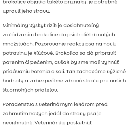
brokolice objavia takéto príznaky, je potrebné
upraviť jeho stravu.
Minimálny výskyt rizík je dosiahnuteľný
zavádzaním brokolice do psích diét v malých
množstvách. Pozorovanie reakcií psa na novú
potravinu je kľúčové. Brokolica sa dá pripraviť
parením či pečením, avšak by sme mali vyhnúť
pridávaniu korenia a soli. Tak zachováme výživné
hodnoty a zabezpečíme zdravú stravu pre našich
štvornohých priateľov.
Poradenstvo s veterinárnym lekárom pred
zahrnutím nových jedál do stravy psa je
nevyhnutné. Veterinár vie poskytnúť