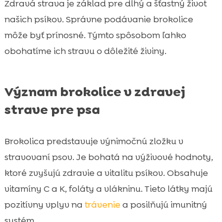
Zdravá strava je základ pre dlhý a šťastný život
našich psíkov. Správne podávanie brokolice
môže byť prínosné. Týmto spôsobom ľahko
obohatíme ich stravu o dôležité živiny.
Význam brokolice v zdravej
strave pre psa
Brokolica predstavuje výnimočnú zložku v
stravovaní psov. Je bohatá na výživové hodnoty,
ktoré zvyšujú zdravie a vitalitu psíkov. Obsahuje
vitamíny C a K, foláty a vlákninu. Tieto látky majú
pozitívny vplyv na
trávenie
a posilňujú imunitný
systém.