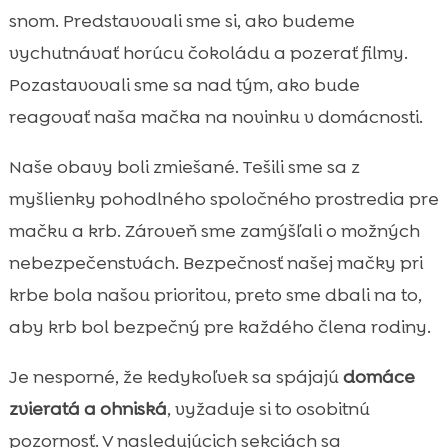
Výhody spoločného prostredia pre krba a
snom. Predstavovali sme si, ako budeme

mačku
vychutnávať horúcu čokoládu a pozerať filmy.
Krb a mačka na jeseň

Pozastavovali sme sa nad tým, ako bude
Výber krbov pre bezpečnosť mačiek

reagovať naša mačka na novinku v domácnosti.
Starostlivosť o mačky v kúrenom prostredí

Naše obavy boli zmiešané. Tešili sme sa z
Výhody používania hypoalergénnych

krmív ako CricksyCat
myšlienky pohodlného spoločného prostredia pre
Dôležitosť kvalitnej podstielky pre mačaciu
mačku a krb. Zároveň sme zamýšľali o možných

pohodu
nebezpečenstvách. Bezpečnosť našej mačky pri
Úloha pravidelného čistenia krbu v

krbe bola našou prioritou, preto sme dbali na to,
domácnosti s mačkou
aby krb bol bezpečný pre každého člena rodiny.
Interakcia mačky so sklenenými krbmi

Záver

Je nesporné, že kedykoľvek sa spájajú
domáce
FAQ

zvieratá a ohniská
, vyžaduje si to osobitnú
pozornosť. V nasledujúcich sekciách sa