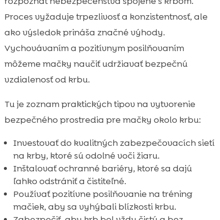
rozpoznať nebezpečenstvá spojené s krbom.
Proces vyžaduje trpezlivosť a konzistentnosť, ale
ako výsledok prináša značné výhody.
Vychovávaním a pozitívnym posilňovaním
môžeme mačky naučiť udržiavať bezpečnú
vzdialenosť od krbu.
Tu je zoznam praktických tipov na vytvorenie
bezpečného prostredia pre mačky okolo krbu:
Investovať do kvalitných zabezpečovacích sietí
na krby, ktoré sú odolné voči žiaru.
Inštalovať ochranné bariéry, ktoré sa dajú
ľahko odstrániť a čistiteľné.
Používať pozitívne posilňovanie na tréning
mačiek, aby sa vyhýbali blízkosti krbu.
Zabezpečiť, aby krb bol vždy čistý a bez