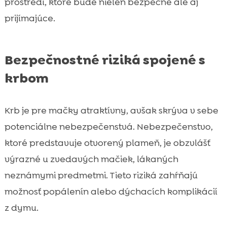
prostredí, ktoré bude nielen bezpečné ale aj
prijímajúce.
Bezpečnostné riziká spojené s
krbom
Krb je pre mačky atraktívny, avšak skrýva v sebe
potenciálne nebezpečenstvá. Nebezpečenstvo,
ktoré predstavuje otvorený plameň, je obzvlášť
výrazné u zvedavých mačiek, lákaných
neznámymi predmetmi. Tieto riziká zahŕňajú
možnosť popálenín alebo dýchacích komplikácií
z dymu.