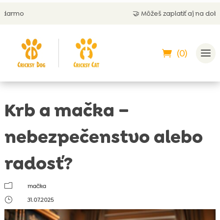
🤝 Môžeš zaplatiť aj na dobierku
(0)
Krb a mačka –
nebezpečenstvo alebo
radosť?
m
mačka
}
31.07.2025