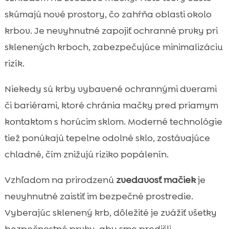
skúmajú nové prostory, čo zahŕňa oblasti okolo
krbov. Je nevyhnutné zapojiť ochranné prvky pri
sklenených krboch, zabezpečujúce minimalizáciu
rizík.
Niekedy sú krby vybavené ochrannými dverami
či bariérami, ktoré chránia mačky pred priamym
kontaktom s horúcim sklom. Moderné technológie
tiež ponúkajú tepelne odolné sklo, zostávajúce
chladné, čím znižujú riziko popálenín.
Vzhľadom na prirodzenú
zvedavosť mačiek
je
nevyhnutné zaistiť im bezpečné prostredie.
Vyberajúc sklenený krb, dôležité je zvážiť všetky
bezpečnostné prvky, aby sme predišli