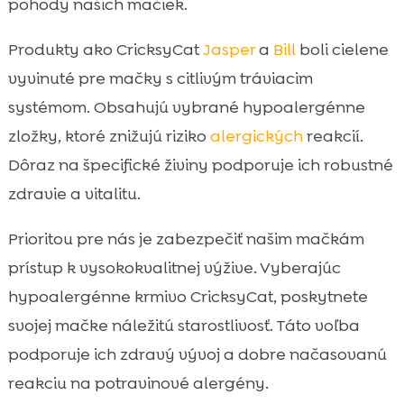
pohody našich mačiek.
Produkty ako CricksyCat
Jasper
a
Bill
boli cielene
vyvinuté pre mačky s citlivým tráviacim
systémom. Obsahujú vybrané hypoalergénne
zložky, ktoré znižujú riziko
alergických
reakcií.
Dôraz na špecifické živiny podporuje ich robustné
zdravie a vitalitu.
Prioritou pre nás je zabezpečiť našim mačkám
prístup k vysokokvalitnej výžive. Vyberajúc
hypoalergénne krmivo CricksyCat, poskytnete
svojej mačke náležitú starostlivosť. Táto voľba
podporuje ich zdravý vývoj a dobre načasovanú
reakciu na potravinové alergény.