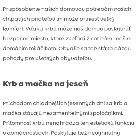
Prispôsobenie našich domovov potrebám našich
chlpatých priateľov im môže priniesť veľký
komfort. Vďaka krbu môže náš domov poskytnúť
bezpečné miesto, ktoré zveľadí život nám i našim
domácim miláčikom. Obydlie sa tak stáva oázou
pohody pre všetkých obyvateľov.
Krb a mačka na jeseň
Príchodom chladnejších jesenných dní sa krb a
mačka stávajú nezameniteľnými spoločníkmi.
Prítomnosť krbu nenahrádza len estetickú funkciu
v domácnostiach. Poskytuje tiež nevyhnutný