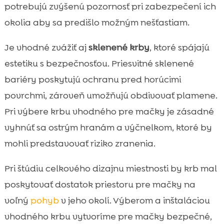
potrebujú zvýšenú pozornosť pri zabezpečení ich
okolia aby sa predišlo možným nešťastiam.
Je vhodné zvážiť aj
sklenené krby
, ktoré spájajú
estetiku s bezpečnosťou. Priesvitné sklenené
bariéry poskytujú ochranu pred horúcimi
povrchmi, zároveň umožňujú obdivovať plamene.
Pri výbere krbu vhodného pre mačky je zásadné
vyhnúť sa ostrým hranám a výčnelkom, ktoré by
mohli predstavovať riziko zranenia.
Pri štúdiu celkového dizajnu miestnosti by krb mal
poskytovať dostatok priestoru pre mačky na
voľný
pohyb
v jeho okolí. Výberom a inštaláciou
vhodného krbu vytvoríme pre mačky bezpečné,