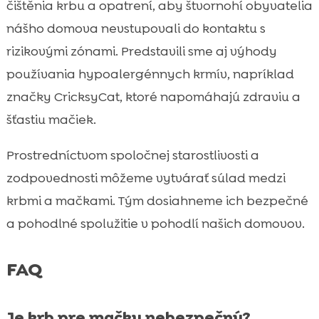
čištěnia krbu a opatrení, aby štvornohí obyvatelia
nášho domova nevstupovali do kontaktu s
rizikovými zónami. Predstavili sme aj výhody
používania hypoalergénnych krmív, napríklad
značky CricksyCat, ktoré napomáhajú zdraviu a
šťastiu mačiek.
Prostredníctvom spoločnej starostlivosti a
zodpovednosti môžeme vytvárať súlad medzi
krbmi a mačkami. Tým dosiahneme ich bezpečné
a pohodlné spolužitie v pohodlí našich domovov.
FAQ
Je krb pre mačky nebezpečný?