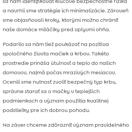
sa nám identifikovať kľúčové bezpečnostné riziká
a navrhli sme stratégie ich minimalizácie. Zároveň
sme objasňovali kroky, ktorými možno chrániť
naše domáce miláčiky pred vplyvmi ohňa.
Podarilo sa nám tiež poukázať na pozitíva
spoločného života mačiek a krbov. Takéto
prostredie prináša útulnosť a teplo do našich
domovov, najmä počas mrazivých mesiacov.
Ocenili sme nutnosť zvoliť bezpečný typ krbu,
správne starať sa o mačky v teplejších
podmienkach a význam použitia kvalitnej
podstielky pre ich dobrou pohodu.
Na záver chceme zdôrazniť význam pravidelného