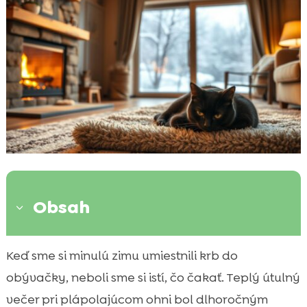
Obsah
3
Úvod do problematiky krbu a mačky
Keď sme si minulú zimu umiestnili krb do

Bezpečnostné riziká spojené s krbom
obývačky, neboli sme si istí, čo čakať. Teplý útulný

Ako chrániť mačky pred krbom
večer pri plápolajúcom ohni bol dlhoročným
