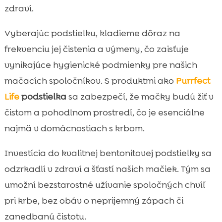
zdraví.
Vyberajúc podstielku, kladieme dôraz na
frekvenciu jej čistenia a výmeny, čo zaisťuje
vynikajúce hygienické podmienky pre našich
mačacích spoločníkov. S produktmi ako
Purrfect
Life
podstielka
sa zabezpečí, že mačky budú žiť v
čistom a pohodlnom prostredí, čo je esenciálne
najmä v domácnostiach s krbom.
Investícia do kvalitnej bentonitovej podstielky sa
odzrkadlí v zdraví a šťastí našich mačiek. Tým sa
umožní bezstarostné užívanie spoločných chvíľ
pri krbe, bez obáv o neprijemný zápach či
zanedbanú čistotu.